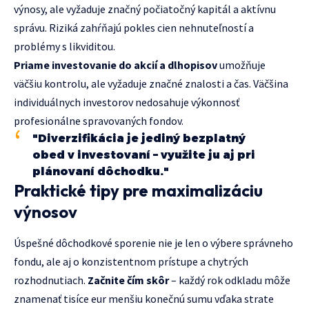
výnosy, ale vyžaduje značný počiatočný kapitál a aktívnu
správu. Riziká zahŕňajú pokles cien nehnuteľností a
problémy s likviditou.
Priame investovanie do akcií a dlhopisov
umožňuje
väčšiu kontrolu, ale vyžaduje značné znalosti a čas. Väčšina
individuálnych investorov nedosahuje výkonnosť
profesionálne spravovaných fondov.
"Diverzifikácia je jediný bezplatný
obed v investovaní – využite ju aj pri
plánovaní dôchodku."
Praktické tipy pre maximalizáciu
výnosov
Úspešné dôchodkové sporenie nie je len o výbere správneho
fondu, ale aj o konzistentnom prístupe a chytrých
rozhodnutiach.
Začnite čím skôr
– každý rok odkladu môže
znamenať tisíce eur menšiu konečnú sumu vďaka strate