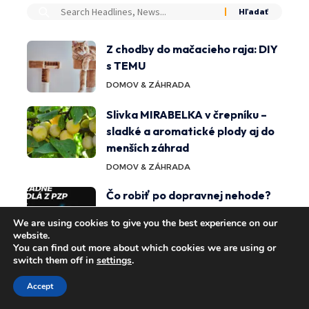
Z chodby do mačacieho raja: DIY
s TEMU
DOMOV & ZÁHRADA
Slivka MIRABELKA v črepníku –
sladké a aromatické plody aj do
menších záhrad
DOMOV & ZÁHRADA
Čo robiť po dopravnej nehode?
Mnohí vodiči netušia, že môžu
We are using cookies to give you the best experience on our
mať nárok na náhradné vozidlo
website.
You can find out more about which cookies we are using or
AUTO & MOTO
switch them off in
settings
.
Triedenie balíkov v logistickom
Accept
centre – aké technické riešenia