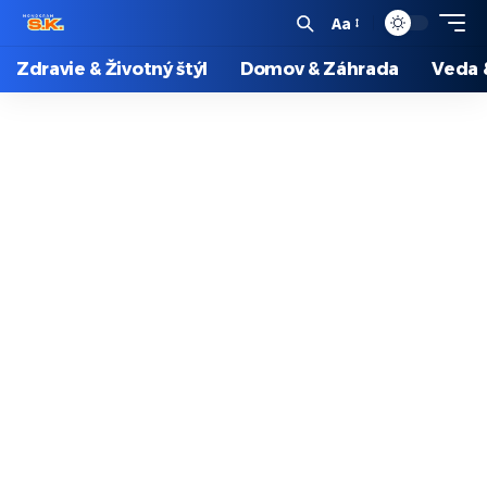
Aa
Zdravie & Životný štýl
Domov & Záhrada
Veda 