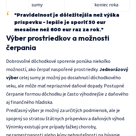
sumy
koniec roka
"Pravidelnosť je dôležitejšia než výška
príspevku – lepšie je sporiť 50 eur
mesačne než 600 eur raz za rok."
Výber prostriedkov a možnosti
čerpania
Dobrovoľné dôchodkové sporenie ponúka niekoľko
možností, ako čerpať naspořené prostriedky.
Jednorázový
výber
celej sumy je možný po dosiahnutí dôchodkového
veku, ale môže mať nepriaznivé daňové dopady. Postupné
čerpanie formou dôchodku je často výhodnejšie z daňového
aj finančného hľadiska.
Predčasný výber je možný za určitých podmienok, ale je
spojený so stratou štátnych príspevkov a daňových výhod.
Výnimky existujú pre prípady ťažkej choroby,
nezamestnanosti alebo kúpy nehnuteľnosti na bývanie.