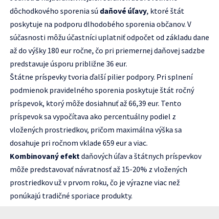
dôchodkového sporenia sú
daňové úľavy
, ktoré štát
poskytuje na podporu dlhodobého sporenia občanov. V
súčasnosti môžu účastníci uplatniť odpočet od základu dane
až do výšky 180 eur ročne, čo pri priemernej daňovej sadzbe
predstavuje úsporu približne 36 eur.
Štátne príspevky tvoria ďalší pilier podpory. Pri splnení
podmienok pravidelného sporenia poskytuje štát ročný
príspevok, ktorý môže dosiahnuť až 66,39 eur. Tento
príspevok sa vypočítava ako percentuálny podiel z
vložených prostriedkov, pričom maximálna výška sa
dosahuje pri ročnom vklade 659 eur a viac.
Kombinovaný efekt
daňových úľav a štátnych príspevkov
môže predstavovať návratnosť až 15-20% z vložených
prostriedkov už v prvom roku, čo je výrazne viac než
ponúkajú tradičné sporiace produkty.