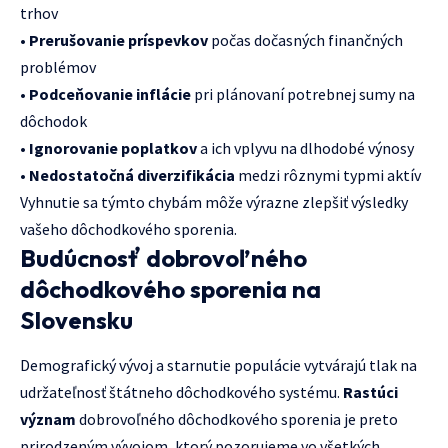
trhov
•
Prerušovanie príspevkov
počas dočasných finančných
problémov
•
Podceňovanie inflácie
pri plánovaní potrebnej sumy na
dôchodok
•
Ignorovanie poplatkov
a ich vplyvu na dlhodobé výnosy
•
Nedostatočná diverzifikácia
medzi rôznymi typmi aktív
Vyhnutie sa týmto chybám môže výrazne zlepšiť výsledky
vašeho dôchodkového sporenia.
Budúcnosť dobrovoľného
dôchodkového sporenia na
Slovensku
Demografický vývoj a starnutie populácie vytvárajú tlak na
udržateľnosť štátneho dôchodkového systému.
Rastúci
význam
dobrovoľného dôchodkového sporenia je preto
prirodzeným vývojom, ktorý pozorujeme vo všetkých