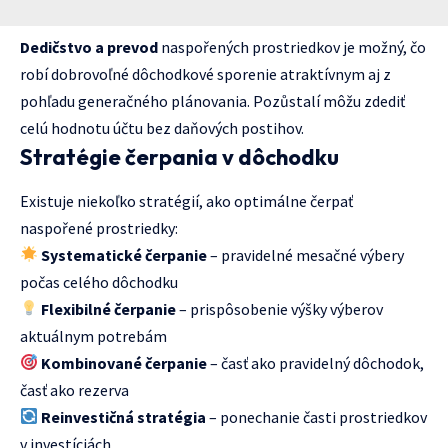
Dedičstvo a prevod
naspořených prostriedkov je možný, čo
robí dobrovoľné dôchodkové sporenie atraktívnym aj z
pohľadu generačného plánovania. Pozůstalí môžu zdediť
celú hodnotu účtu bez daňových postihov.
Stratégie čerpania v dôchodku
Existuje niekoľko stratégií, ako optimálne čerpať
naspořené prostriedky:
Systematické čerpanie
– pravidelné mesačné výbery
počas celého dôchodku
Flexibilné čerpanie
– prispôsobenie výšky výberov
aktuálnym potrebám
Kombinované čerpanie
– časť ako pravidelný dôchodok,
časť ako rezerva
Reinvestičná stratégia
– ponechanie časti prostriedkov
v investíciách