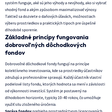
systém funguje, aké sú jeho výhody a nevýhody, ako si vybrať
vhodný fond a akým způsobom maximalizovať výnosy.
Taktiež sa dozviete o daňových úľavách, možnostiach
výberu prostriedkov a praktických tipoch pre úspešné
dlhodobé sporenie.
Základné princípy fungovania
dobrovoľných dôchodkových
fondov
Dobrovoľné dôchodkové fondy fungují na princípe
kolektívneho investovania, kde sa prostriedky účastníkov
združujú a profesionálne spravujú. Každý účastník vlastní
podielové listy fondu, ktorých hodnota sa mení v závislosti
od výkonnosti investícií. Systém je postavený na
dlhodobom horizonte, typicky 10-40 rokov, čo umožňuje
využiť silu zloženého úročenia.
Správa fondov
prebieha prostredníctvom licencovaných