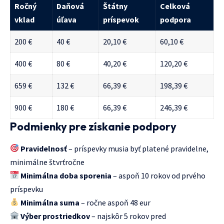
Ročný
Daňová
Štátny
Celková
vklad
úľava
príspevok
podpora
200 €
40 €
20,10 €
60,10 €
400 €
80 €
40,20 €
120,20 €
659 €
132 €
66,39 €
198,39 €
900 €
180 €
66,39 €
246,39 €
Podmienky pre získanie podpory
Pravidelnosť
– príspevky musia byť platené pravidelne,
minimálne štvrťročne
Minimálna doba sporenia
– aspoň 10 rokov od prvého
príspevku
Minimálna suma
– ročne aspoň 48 eur
Výber prostriedkov
– najskôr 5 rokov pred