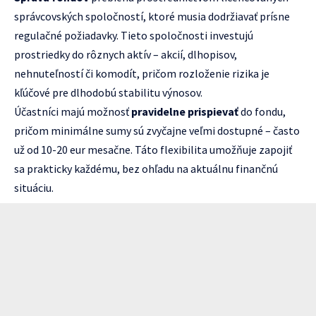
správcovských spoločností, ktoré musia dodržiavať prísne
regulačné požiadavky. Tieto spoločnosti investujú
prostriedky do rôznych aktív – akcií, dlhopisov,
nehnuteľností či komodít, pričom rozloženie rizika je
kľúčové pre dlhodobú stabilitu výnosov.
Účastníci majú možnosť
pravidelne prispievať
do fondu,
pričom minimálne sumy sú zvyčajne veľmi dostupné – často
už od 10-20 eur mesačne. Táto flexibilita umožňuje zapojiť
sa prakticky každému, bez ohľadu na aktuálnu finančnú
situáciu.