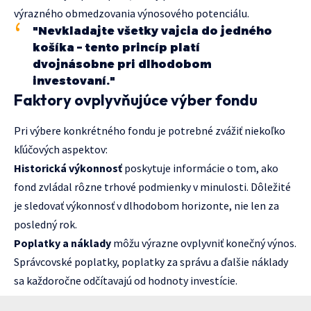
výrazného obmedzovania výnosového potenciálu.
"Nevkladajte všetky vajcia do jedného
košíka – tento princíp platí
dvojnásobne pri dlhodobom
investovaní."
Faktory ovplyvňujúce výber fondu
Pri výbere konkrétného fondu je potrebné zvážiť niekoľko
kľúčových aspektov:
Historická výkonnosť
poskytuje informácie o tom, ako
fond zvládal rôzne trhové podmienky v minulosti. Dôležité
je sledovať výkonnosť v dlhodobom horizonte, nie len za
posledný rok.
Poplatky a náklady
môžu výrazne ovplyvniť konečný výnos.
Správcovské poplatky, poplatky za správu a ďalšie náklady
sa každoročne odčítavajú od hodnoty investície.