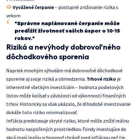
Vyvážené čerpanie
– postupné znižovanie rizika s
vekom
"Správne naplánované čerpanie môže
predĺžiť životnosť vašich úspor o 10-15
rokov."
Riziká a nevýhody dobrovoľného
dôchodkového sporenia
Napriek mnohým výhodám má dobrovoľné dôchodkové
sporenie aj svoje riziká a obmedzenia.
Trhové riziko
je
inherentné všetkým investíciám – hodnota podielových
listov môže kolísať v závislosti od výkonnosti finančných
trhov. Historicky sa však ukázalo, že dlhodobé investovanie
dokáže toto riziko minimalizovať.
Inflácia predstavuje skryté riziko, ktoré môže znížiť reálnu
hodnotu naspořených prostriedkov. Fondy investujúce do
akcií majú lepšiu schopnosť chrániť pred infláciou než tie,