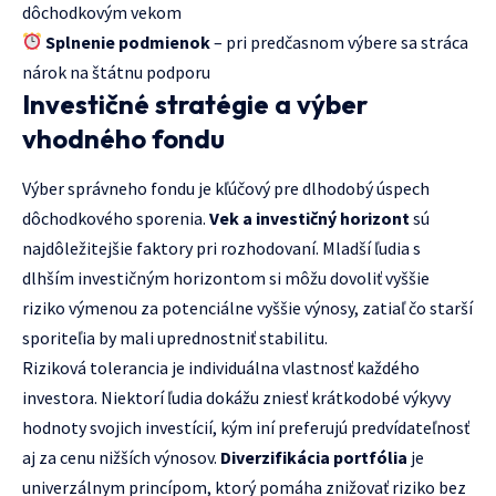
dôchodkovým vekom
Splnenie podmienok
– pri predčasnom výbere sa stráca
nárok na štátnu podporu
Investičné stratégie a výber
vhodného fondu
Výber správneho fondu je kľúčový pre dlhodobý úspech
dôchodkového sporenia.
Vek a investičný horizont
sú
najdôležitejšie faktory pri rozhodovaní. Mladší ľudia s
dlhším investičným horizontom si môžu dovoliť vyššie
riziko výmenou za potenciálne vyššie výnosy, zatiaľ čo starší
sporiteľia by mali uprednostniť stabilitu.
Riziková tolerancia je individuálna vlastnosť každého
investora. Niektorí ľudia dokážu zniesť krátkodobé výkyvy
hodnoty svojich investícií, kým iní preferujú predvídateľnosť
aj za cenu nižších výnosov.
Diverzifikácia portfólia
je
univerzálnym princípom, ktorý pomáha znižovať riziko bez