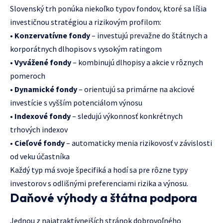
Slovenský trh ponúka niekoľko typov fondov, ktoré sa líšia
investičnou stratégiou a rizikovým profilom:
•
Konzervatívne fondy
– investujú prevažne do štátnych a
korporátnych dlhopisov s vysokým ratingom
•
Vyvážené fondy
– kombinujú dlhopisy a akcie v rôznych
pomeroch
•
Dynamické fondy
– orientujú sa primárne na akciové
investície s vyšším potenciálom výnosu
•
Indexové fondy
– sledujú výkonnosť konkrétnych
trhových indexov
•
Cieľové fondy
– automaticky menia rizikovosť v závislosti
od veku účastníka
Každý typ má svoje špecifiká a hodí sa pre rôzne typy
investorov s odlišnými preferenciami rizika a výnosu.
Daňové výhody a štátna podpora
Jednou z najatraktívnejších stránok dobrovoľného