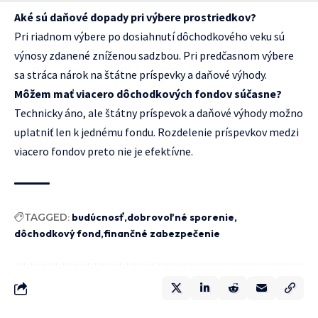
Aké sú daňové dopady pri výbere prostriedkov?
Pri riadnom výbere po dosiahnutí dôchodkového veku sú
výnosy zdanené zníženou sadzbou. Pri predčasnom výbere
sa stráca nárok na štátne príspevky a daňové výhody.
Môžem mať viacero dôchodkových fondov súčasne?
Technicky áno, ale štátny príspevok a daňové výhody možno
uplatniť len k jednému fondu. Rozdelenie príspevkov medzi
viacero fondov preto nie je efektívne.
TAGGED:
budúcnosť
dobrovoľné sporenie
dôchodkový fond
finančné zabezpečenie