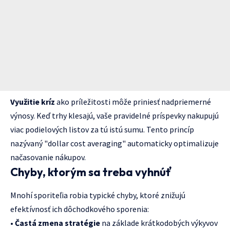
Využitie kríz
ako príležitosti môže priniesť nadpriemerné
výnosy. Keď trhy klesajú, vaše pravidelné príspevky nakupujú
viac podielových listov za tú istú sumu. Tento princíp
nazývaný "dollar cost averaging" automaticky optimalizuje
načasovanie nákupov.
Chyby, ktorým sa treba vyhnúť
Mnohí sporiteľia robia typické chyby, ktoré znižujú
efektívnosť ich dôchodkového sporenia:
•
Častá zmena stratégie
na základe krátkodobých výkyvov