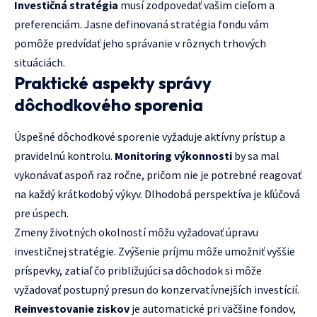
Investičná stratégia
musí zodpovedať vašim cieľom a
preferenciám. Jasne definovaná stratégia fondu vám
pomôže predvídať jeho správanie v rôznych trhových
situáciách.
Praktické aspekty správy
dôchodkového sporenia
Úspešné dôchodkové sporenie vyžaduje aktívny prístup a
pravidelnú kontrolu.
Monitoring výkonnosti
by sa mal
vykonávať aspoň raz ročne, pričom nie je potrebné reagovať
na každý krátkodobý výkyv. Dlhodobá perspektíva je kľúčová
pre úspech.
Zmeny životných okolností môžu vyžadovať úpravu
investičnej stratégie. Zvýšenie príjmu môže umožniť vyššie
príspevky, zatiaľ čo približujúci sa dôchodok si môže
vyžadovať postupný presun do konzervatívnejších investícií.
Reinvestovanie ziskov
je automatické pri väčšine fondov,