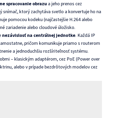
lne spracovanie obrazu
a jeho prenos cez
ký snímač, ktorý zachytáva svetlo a konvertuje ho na
imuje pomocou kodeku (najčastejšie H.264 alebo
ené zariadenie alebo cloudové úložisko.
je
nezávislosť na centrálnej jednotke
. Každá IP
samostatne, pričom komunikuje priamo s routerom
tnenie a jednoduchšiu rozšíriteľnosť systému.
obmi – klasickým adaptérom, cez PoE (Power over
ektrinu, alebo v prípade bezdrôtových modelov cez