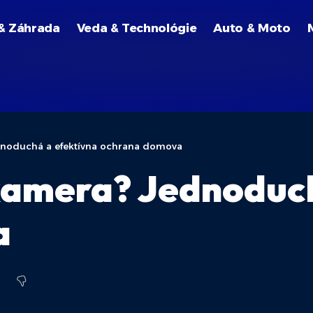
& Záhrada
Veda & Technológie
Auto & Moto
dnoduchá a efektívna ochrana domova
kamera? Jednoduc
a