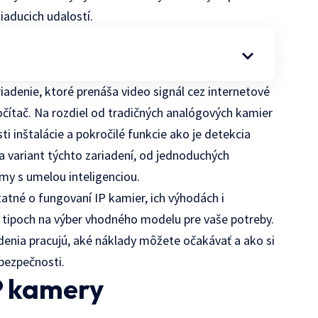
iaducich udalostí.
iadenie, ktoré prenáša video signál cez internetové
očítač. Na rozdiel od tradičných analógových kamier
ti inštalácie a pokročilé funkcie ako je detekcia
a variant týchto zariadení, od jednoduchých
my s umelou inteligenciou.
atné o fungovaní IP kamier, ich výhodách i
 tipoch na výber vhodného modelu pre vaše potreby.
denia pracujú, aké náklady môžete očakávať a ako si
bezpečnosti.
P kamery