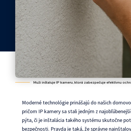
Muži inštaluje IP kameru, ktorá zabezpečuje efektívnu och
Moderné technológie prinášajú do našich domovov 
pričom IP kamery sa stali jedným z najobľúbenejš
pýta, či je inštalácia takého systému skutočne p
bezpečnosti. Pravda je taká, že správne nainštal