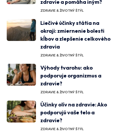
zdravie a pomáha iným?
ZDRAVIE & ŽIVOTNÝ ŠTÝL
Liečivé účinky státia na
okraji: zmiernenie bolesti
kĺbov a zlepšenie celkového
zdravia
ZDRAVIE & ŽIVOTNÝ ŠTÝL
Výhody tvarohu: ako
podporuje organizmus a
zdravie?
ZDRAVIE & ŽIVOTNÝ ŠTÝL
Účinky olív na zdravie: Ako
podporujú vaše telo a
zdravie?
ZDRAVIE & ŽIVOTNÝ ŠTÝL