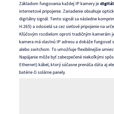
Základom fungovania každej IP kamery je
digitá
internetové pripojenie. Zariadenie obsahuje optic
digitálny signál. Tento signál sa následne kompr
H.265) a odosielá sa cez sieťové pripojenie na urč
Kľúčovým rozdielom oproti tradičným kamerám 
kamera má vlastnú IP adresu a dokáže fungovať 
alebo switchom. To umožňuje flexibilnejšie umies
Napájanie môže byť zabezpečené niekoľkými spôs
Ethernet) kábel, ktorý súčasne prenáša dáta aj el
batérie či solárne panely.