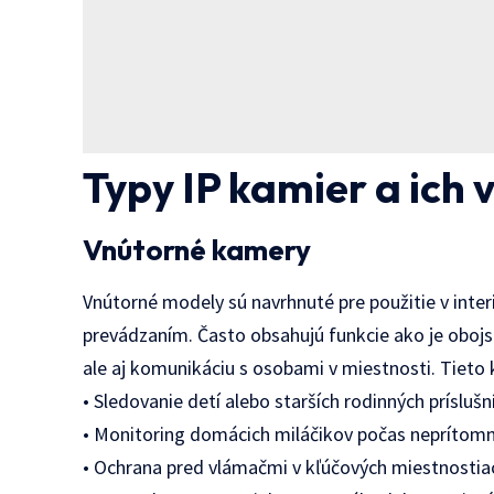
Typy IP kamier a ich v
Vnútorné kamery
Vnútorné modely sú navrhnuté pre použitie v inter
prevádzaním. Často obsahujú funkcie ako je oboj
ale aj komunikáciu s osobami v miestnosti. Tieto 
• Sledovanie detí alebo starších rodinných prísluš
• Monitoring domácich miláčikov počas neprítomn
• Ochrana pred vlámačmi v kľúčových miestnostia