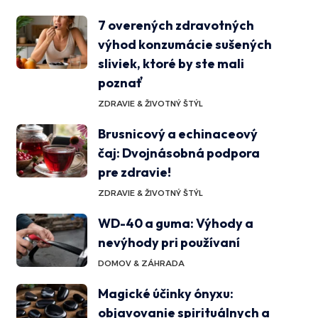
7 overených zdravotných
výhod konzumácie sušených
sliviek, ktoré by ste mali
poznať
ZDRAVIE & ŽIVOTNÝ ŠTÝL
Brusnicový a echinaceový
čaj: Dvojnásobná podpora
pre zdravie!
ZDRAVIE & ŽIVOTNÝ ŠTÝL
WD-40 a guma: Výhody a
nevýhody pri používaní
DOMOV & ZÁHRADA
Magické účinky ónyxu:
objavovanie spirituálnych a