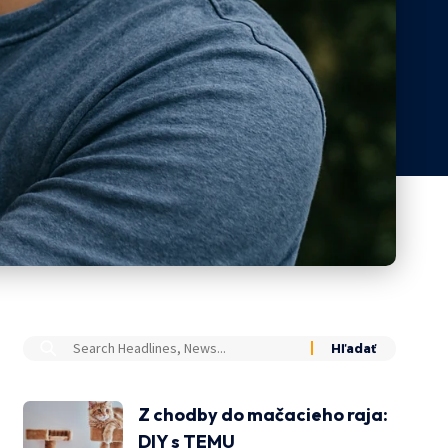
Z chodby do mačacieho raja:
DIY s TEMU