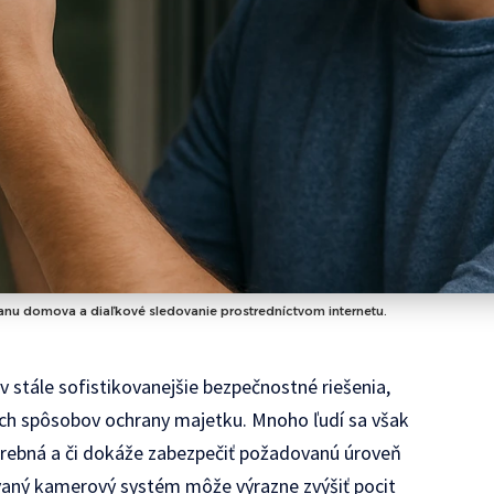
ranu domova a diaľkové sledovanie prostredníctvom internetu.
stále sofistikovanejšie bezpečnostné riešenia,
ích spôsobov ochrany majetku. Mnoho ľudí sa však
otrebná a či dokáže zabezpečiť požadovanú úroveň
ovaný kamerový systém môže výrazne zvýšiť pocit