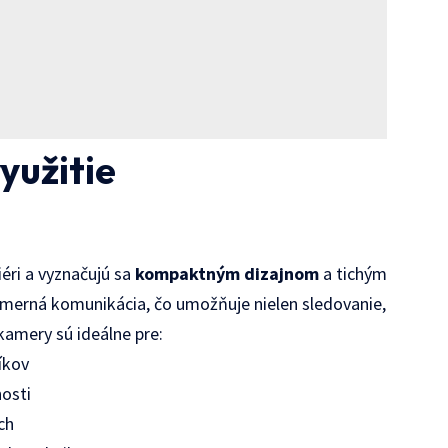
yužitie
iéri a vyznačujú sa
kompaktným dizajnom
a tichým
smerná komunikácia, čo umožňuje nielen sledovanie,
kamery sú ideálne pre:
níkov
osti
ch