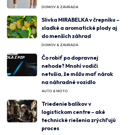
DOMOV & ZÁHRADA
Slivka MIRABELKA v črepníku –
sladké a aromatické plody aj
do menších záhrad
DOMOV & ZÁHRADA
Čo robiť po dopravnej
nehode? Mnohí vodiči
netušia, že môžu mať nárok
na náhradné vozidlo
AUTO & MOTO
Triedenie balíkov v
logistickom centre – aké
technické riešenia zrýchľujú
proces