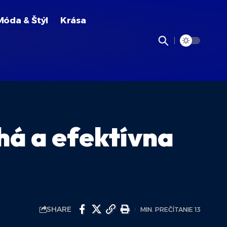
Móda & Štýl
Krása
há a efektívna
SHARE
MIN. PREČÍTANIE 13