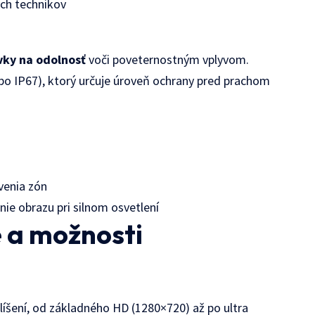
ých technikov
vky na odolnosť
voči poveternostným vplyvom.
ebo IP67), ktorý určuje úroveň ochrany pred prachom
venia zón
e obrazu pri silnom osvetlení
 a možnosti
íšení, od základného HD (1280×720) až po ultra