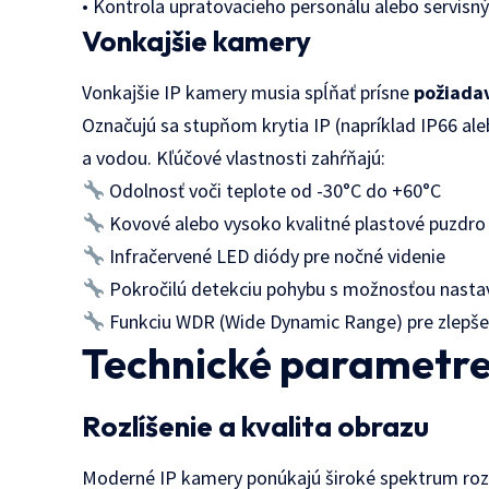
• Kontrola upratovacieho personálu alebo servisn
Vonkajšie kamery
Vonkajšie IP kamery musia spĺňať prísne
požiada
Označujú sa stupňom krytia IP (napríklad IP66 al
a vodou. Kľúčové vlastnosti zahŕňajú:
Odolnosť voči teplote od -30°C do +60°C
Kovové alebo vysoko kvalitné plastové puzdro
Infračervené LED diódy pre nočné videnie
Pokročilú detekciu pohybu s možnosťou nasta
Funkciu WDR (Wide Dynamic Range) pre zlepšeni
Technické parametre
Rozlíšenie a kvalita obrazu
Moderné IP kamery ponúkajú široké spektrum rozl