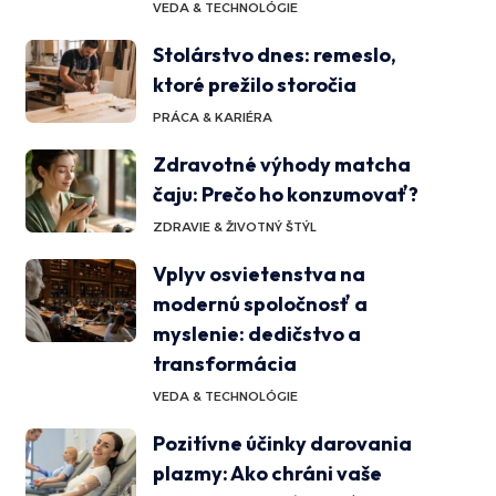
VEDA & TECHNOLÓGIE
Stolárstvo dnes: remeslo,
ktoré prežilo storočia
PRÁCA & KARIÉRA
Zdravotné výhody matcha
čaju: Prečo ho konzumovať?
ZDRAVIE & ŽIVOTNÝ ŠTÝL
Vplyv osvietenstva na
modernú spoločnosť a
myslenie: dedičstvo a
transformácia
VEDA & TECHNOLÓGIE
Pozitívne účinky darovania
plazmy: Ako chráni vaše