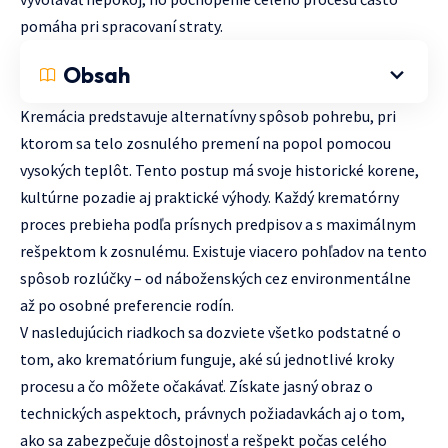
pomáha pri spracovaní straty.
Obsah
Kremácia predstavuje alternatívny spôsob pohrebu, pri
ktorom sa telo zosnulého premení na popol pomocou
vysokých teplôt. Tento postup má svoje historické korene,
kultúrne pozadie aj praktické výhody. Každý krematórny
proces prebieha podľa prísnych predpisov a s maximálnym
rešpektom k zosnulému. Existuje viacero pohľadov na tento
spôsob rozlúčky – od náboženských cez environmentálne
až po osobné preferencie rodín.
V nasledujúcich riadkoch sa dozviete všetko podstatné o
tom, ako krematórium funguje, aké sú jednotlivé kroky
procesu a čo môžete očakávať. Získate jasný obraz o
technických aspektoch, právnych požiadavkách aj o tom,
ako sa zabezpečuje dôstojnosť a rešpekt počas celého