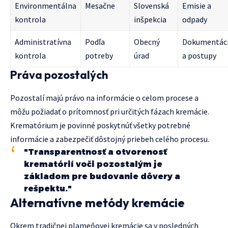
Environmentálna
Mesačne
Slovenská
Emisie a
kontrola
inšpekcia
odpady
Administratívna
Podľa
Obecný
Dokumentác
kontrola
potreby
úrad
a postupy
Práva pozostalých
Pozostalí majú právo na informácie o celom procese a
môžu požiadať o prítomnosť pri určitých fázach kremácie.
Krematórium je povinné poskytnúť všetky potrebné
informácie a zabezpečiť dôstojný priebeh celého procesu.
"Transparentnosť a otvorenosť
krematórií voči pozostalým je
základom pre budovanie dôvery a
rešpektu."
Alternatívne metódy kremácie
Okrem tradičnej plameňovej kremácie sa v posledných