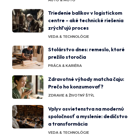
Triedenie balíkov v logistickom
centre – aké technické riešenia
zrýchľujú proces
VEDA & TECHNOLÓGIE
Stolárstvo dnes: remeslo, ktoré
prežilo storočia
PRÁCA & KARIÉRA
Zdravotné výhody matcha čaju:
Prečo ho konzumovať?
ZDRAVIE & ŽIVOTNÝ ŠTÝL
Vplyv osvietenstva na modernú
spoločnosť a myslenie: dedičstvo
a transformácia
VEDA & TECHNOLÓGIE