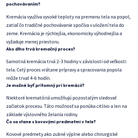
pochovávaním?
Kremácia využíva vysoké teploty na premenu tela na popol,
zatiaľ čo tradičné pochovávanie spočíva v uložení tela do
zeme. Kremácia je rýchlejšia, ekonomicky výhodnejšia a
vyžaduje menej priestoru.
Ako dlho trvá kremačný proces?
Samotná kremácia trvá 2-3 hodiny v závislosti od veľkosti
tela. Celý proces vrátane prípravy a spracovania popola
môže trvať 4-6 hodín.
Je možné byť prítomný pri kremácii?
Niektoré krematóriá umožňujú pozostalým sledovať
začiatok procesu. Táto možnosť sa ponúka citlivo a len na
základe výslovného želania rodiny.
Čo sa stane s kovovými predmetmi v tele?
Kovové predmety ako zubné výplne alebo chirurgické