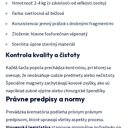
Hmotnosť: 2-4 kg (v závislosti od veľkosti osoby)
Farba: svetlosivá až béžová
Konzistencia: jemný prášok s drobnými fragmentmi
Zloženie: hlavne fosforečnan vápenatý
Sterilita: úplne sterilný materiál
Kontrola kvality a čistoty
Každá šarža popola prechádza kontrolou, pri ktorej sa
overuje, že neobsahuje cudzie predmety alebo nečistoty.
Špeciálne magnety zachytávajú kovové zvyšky, ako sú
napríklad zubné výplne alebo chirurgické špendlíky.
Právne predpisy a normy
Prevádzka krematória podlieha prísnym právnym
predpisom, ktoré upravujú všetky aspekty procesu.
Slovenská legislatíva
stanovuje minimálne požiadavky na