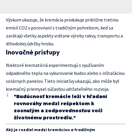
Výskum ukazuje, že kremácia produkuje približne tretinu
emisií CO2 v porovnaní s tradičným pohrebom, keď sa
zarátajú všetky aspekty vrátane výroby rakvy, transportu a
dlhodobej údržby hrobu.
Inovačné prístupy
Niektoré krematóriá experimentujú s využívaním
odpadového tepla na vykurovanie budov alebo s inštaláciou
solárnych panelov. Tieto iniciatívy ukazujú, ako môže byť
kremačný priemysel súčasťou udržateľného rozvoja.
"Budúcnosť kremácie leží v hľadaní
rovnováhy medzi rešpektom k
zosnulým a zodpovednosťou voči
životnému prostrediu."
Aký je rozdiel medzi kremáciou a tradičným