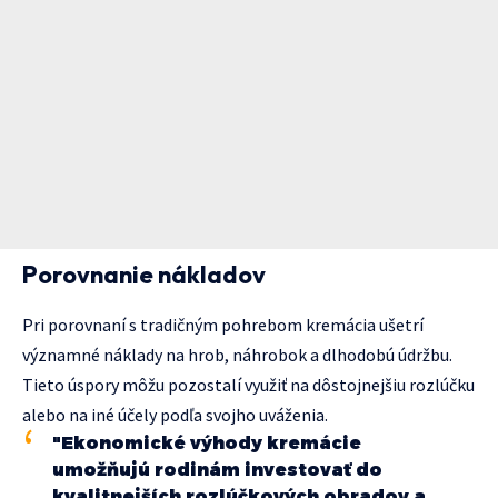
Porovnanie nákladov
Pri porovnaní s tradičným pohrebom kremácia ušetrí
významné náklady na hrob, náhrobok a dlhodobú údržbu.
Tieto úspory môžu pozostalí využiť na dôstojnejšiu rozlúčku
alebo na iné účely podľa svojho uváženia.
"Ekonomické výhody kremácie
umožňujú rodinám investovať do
kvalitnejších rozlúčkových obradov a