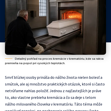
Detailný pohľad na proces kremácie v krematóriu, kde sa rakva
premieňa na popol pri vysokých teplotách.
Smrť blízkej osoby prináša do nášho života nielen bolesť a
smútok, ale aj množstvo praktických otázok, ktoré si často
netrúfame nahlas položiť. Jednou z najčastejších je práve
to, ako vlastne prebieha kremácia a čo sa deje s telom
nášho milovaného človeka v krematóriu. Táto téma môže
vyvolávať nepokoj, no pochopenie celého procesu často