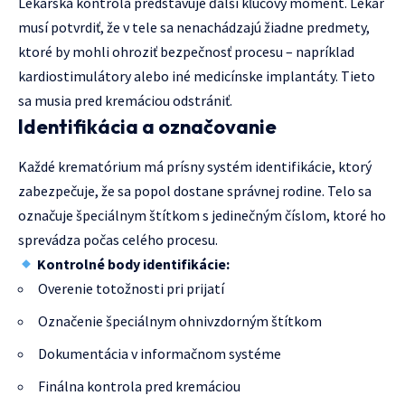
Lekárska kontrola predstavuje ďalší kľúčový moment. Lekár
musí potvrdiť, že v tele sa nenachádzajú žiadne predmety,
ktoré by mohli ohroziť bezpečnosť procesu – napríklad
kardiostimulátory alebo iné medicínske implantáty. Tieto
sa musia pred kremáciou odstrániť.
Identifikácia a označovanie
Každé krematórium má prísny systém identifikácie, ktorý
zabezpečuje, že sa popol dostane správnej rodine. Telo sa
označuje špeciálnym štítkom s jedinečným číslom, ktoré ho
sprevádza počas celého procesu.
Kontrolné body identifikácie:
Overenie totožnosti pri prijatí
Označenie špeciálnym ohnivzdorným štítkom
Dokumentácia v informačnom systéme
Finálna kontrola pred kremáciou