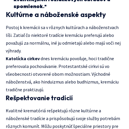
spomienok."
Kultúrne a náboženské aspekty
Postoj k kremácii sa v rôznych kultúrach a náboženstvach
líši. Zatiaľ čo niektoré tradície kremáciu preferujú alebo
považujú za normálnu, iné ju odmietajú alebo majú voči nej
výhrady.
Katolícka cirkev
dnes kremáciu povoľuje, hoci tradične
preferovala pochovávanie. Protestantské cirkvi sú vo
všeobecnosti otvorené obom možnostiam. Východné
náboženstvá, ako hinduizmus alebo budhizmus, kremáciu
tradične praktizujú.
Rešpektovanie tradícií
Kvalitné krematóriá rešpektujú rôzne kultúrne a
náboženské tradície a prispôsobujú svoje služby potrebám
rôznych komunít. Môžu poskytnúť špeciálne priestory pre