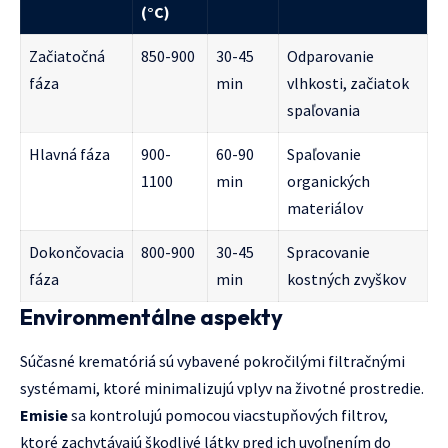
(°C)
Začiatočná
850-900
30-45
Odparovanie
fáza
min
vlhkosti, začiatok
spaľovania
Hlavná fáza
900-
60-90
Spaľovanie
1100
min
organických
materiálov
Dokončovacia
800-900
30-45
Spracovanie
fáza
min
kostných zvyškov
Environmentálne aspekty
Súčasné krematóriá sú vybavené pokročilými filtračnými
systémami, ktoré minimalizujú vplyv na životné prostredie.
Emisie
sa kontrolujú pomocou viacstupňových filtrov,
ktoré zachytávajú škodlivé látky pred ich uvoľnením do