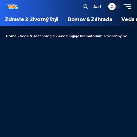
Aa
Zdravie & Životný štýl
Domov & Záhrada
Veda 
Home
»
Veda & Technológie
»
Ako funguje krematórium: Podrobný popis procesu kremácie