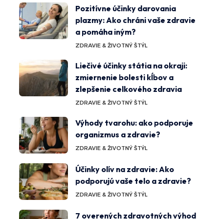
Pozitívne účinky darovania
plazmy: Ako chráni vaše zdravie
a pomáha iným?
ZDRAVIE & ŽIVOTNÝ ŠTÝL
Liečivé účinky státia na okraji:
zmiernenie bolesti kĺbov a
zlepšenie celkového zdravia
ZDRAVIE & ŽIVOTNÝ ŠTÝL
Výhody tvarohu: ako podporuje
organizmus a zdravie?
ZDRAVIE & ŽIVOTNÝ ŠTÝL
Účinky olív na zdravie: Ako
podporujú vaše telo a zdravie?
ZDRAVIE & ŽIVOTNÝ ŠTÝL
7 overených zdravotných výhod