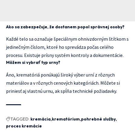
Ako sa zabezpečuje, že dostanem popol správnej osoby?
Každé telo sa označuje špeciálnym ohnivzdorným štítkom s
jedinečným číslom, ktoré ho sprevádza počas celého
procesu. Existuje prísny systém kontroly a dokumentácie.
Môžem si vybrať typ urny?
Áno, krematóriá ponúkajú široký výber urní z rôznych
materiálov a v rôznych cenových kategóriách. Môžete si
priniesť aj vlastnú urnu, ak spĺňa technické požiadavky.
TAGGED:
kremácia
krematórium
pohrebné služby
proces kremácie