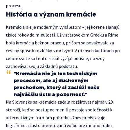
procesu.
História a význam kremácie
Kremácia nie je moderným vynálezom – jej korene siahajú
tisíce rokov do minulosti. Už v starovekom Grécku a Ríme
bola kremácia bežnou praxou, pričom sa považovala za
čestný spôsob rozlúčky s mŕtvymi. V rôznych kultúrach po
celom svete sa tento rituál vyvíjal odlišne, no vždy
zachovával svoju základnú podstatu.
"Kremácia nie je len technickým
procesom, ale aj duchovným
prechodom, ktorý si zaslúži našu
najväčšiu úctu a pozornosť."
Na Slovensku sa kremácia začala rozširovať najmä v 20.
storočí, keď sa postupne menili postoje spoločnosti k
alternatívnym formám pohrebu. Dnes predstavuje
legitímnu a často preferovanú voľbu pre mnoho rodín.