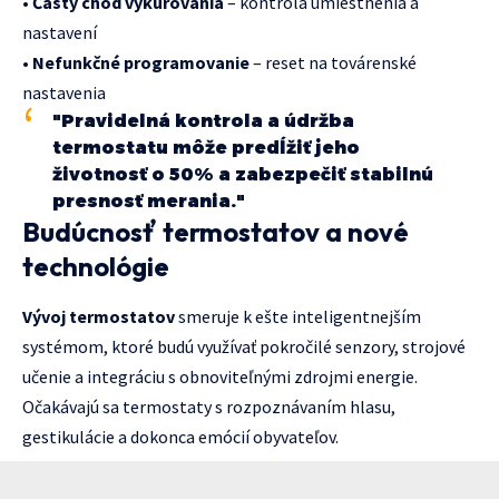
•
Častý chod vykurovania
– kontrola umiestnenia a
nastavení
•
Nefunkčné programovanie
– reset na továrenské
nastavenia
"Pravidelná kontrola a údržba
termostatu môže predĺžiť jeho
životnosť o 50% a zabezpečiť stabilnú
presnosť merania."
Budúcnosť termostatov a nové
technológie
Vývoj termostatov
smeruje k ešte inteligentnejším
systémom, ktoré budú využívať pokročilé senzory, strojové
učenie a integráciu s obnoviteľnými zdrojmi energie.
Očakávajú sa termostaty s rozpoznávaním hlasu,
gestikulácie a dokonca emócií obyvateľov.