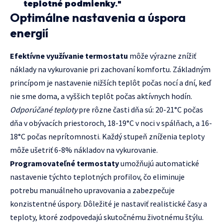
teplotné podmienky."
Optimálne nastavenia a úspora
energií
Efektívne využívanie termostatu
môže výrazne znížiť
náklady na vykurovanie pri zachovaní komfortu. Základným
princípom je nastavenie nižších teplôt počas nocí a dní, keď
nie sme doma, a vyššich teplôt počas aktívnych hodín.
Odporúčané teploty
pre rôzne časti dňa sú: 20-21°C počas
dňa v obývacích priestoroch, 18-19°C v noci v spálňach, a 16-
18°C počas neprítomnosti. Každý stupeň zníženia teploty
môže ušetriť 6-8% nákladov na vykurovanie.
Programovateľné termostaty
umožňujú automatické
nastavenie týchto teplotných profilov, čo eliminuje
potrebu manuálneho upravovania a zabezpečuje
konzistentné úspory. Dôležité je nastaviť realistické časy a
teploty, ktoré zodpovedajú skutočnému životnému štýlu.