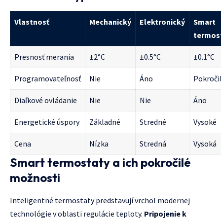
Vlastnosť
Mechanický
Elektronický
Smart
termos
Presnosť merania
±2°C
±0.5°C
±0.1°C
Programovateľnosť
Nie
Áno
Pokroči
Diaľkové ovládanie
Nie
Nie
Áno
Energetické úspory
Základné
Stredné
Vysoké
Cena
Nízka
Stredná
Vysoká
Smart termostaty a ich pokročilé
možnosti
Inteligentné termostaty predstavují vrchol modernej
technológie v oblasti regulácie teploty.
Pripojenie k