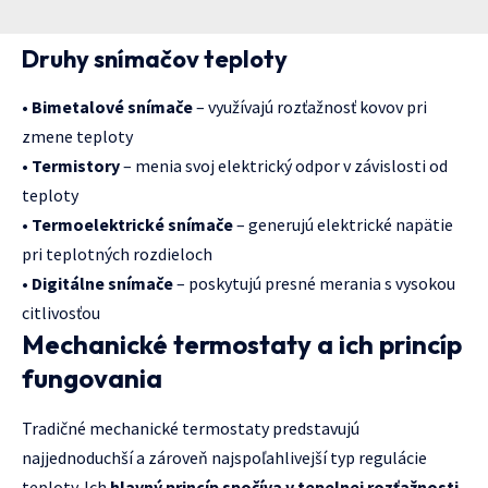
Druhy snímačov teploty
•
Bimetalové snímače
– využívajú rozťažnosť kovov pri
zmene teploty
•
Termistory
– menia svoj elektrický odpor v závislosti od
teploty
•
Termoelektrické snímače
– generujú elektrické napätie
pri teplotných rozdieloch
•
Digitálne snímače
– poskytujú presné merania s vysokou
citlivosťou
Mechanické termostaty a ich princíp
fungovania
Tradičné mechanické termostaty predstavujú
najjednoduchší a zároveň najspoľahlivejší typ regulácie
teploty. Ich
hlavný princíp spočíva v tepelnej rozťažnosti