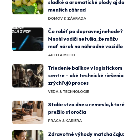
sladké a aromatické plody aj do
menších záhrad
DOMOV & ZÁHRADA
Čo robiť po dopravnej nehode?
Mnohí vodiči netušia, že môžu
mať nárok na náhradné vozidlo
AUTO & MOTO
Triedenie balíkov v logistickom
centre – aké technické riešenia
zrýchľujú proces
VEDA & TECHNOLÓGIE
Stolárstvo dnes: remeslo, ktoré
prežilo storočia
PRÁCA & KARIÉRA
Zdravotné výhody matcha čaju: