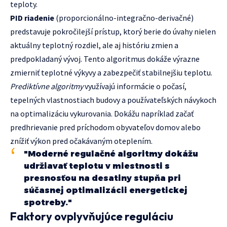
teploty.
PID riadenie
(proporcionálno-integračno-derivačné)
predstavuje pokročilejší prístup, ktorý berie do úvahy nielen
aktuálny teplotný rozdiel, ale aj históriu zmien a
predpokladaný vývoj. Tento algoritmus dokáže výrazne
zmierniť teplotné výkyvy a zabezpečiť stabilnejšiu teplotu.
Prediktívne algoritmy
využívajú informácie o počasí,
tepelných vlastnostiach budovy a používateľských návykoch
na optimalizáciu vykurovania. Dokážu napríklad začať
predhrievanie pred príchodom obyvateľov domov alebo
znížiť výkon pred očakávaným oteplením.
"Moderné regulačné algoritmy dokážu
udržiavať teplotu v miestnosti s
presnosťou na desatiny stupňa pri
súčasnej optimalizácii energetickej
spotreby."
Faktory ovplyvňujúce reguláciu