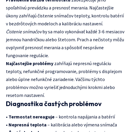
spoľahlivú prevádzku a presnosť merania. Najčastejšie
úkony zahŕňajú čistenie snímačov teploty, kontrolu batérií
v bezdrôtových modeloch a kalibráciu nastavení.
Čistenie snímačov
by sa malo vykonávať každé 3-6 mesiacov
jemnou handričkou alebo štetcom. Prach a nečistoty môžu
ovplyvniť presnosť merania a spôsobiť nesprávne
fungovanie regulácie.
Najčastejšie problémy
zahŕňajú nepresnú reguláciu
teploty, nefunkčné programovanie, problémy s displejom
alebo úplne nefunkčné zariadenie. Väčšinu týchto
problémov možno vyriešiť jednoduchými krokmi alebo
resetom nastavení.
Diagnostika častých problémov
•
Termostat nereaguje
– kontrola napájania a batérií
•
Nepresná teplota
– kalibrácia alebo výmena snímača