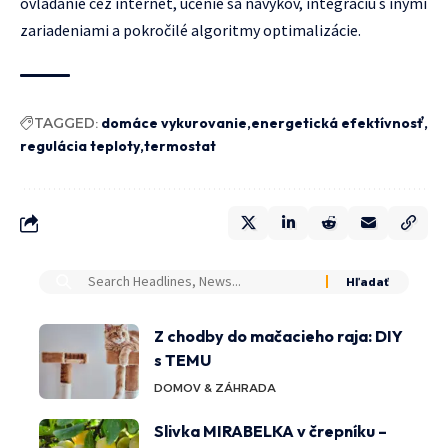
ovládanie cez internet, učenie sa návykov, integráciu s inými
zariadeniami a pokročilé algoritmy optimalizácie.
TAGGED:
domáce vykurovanie
energetická efektívnosť
regulácia teploty
termostat
Z chodby do mačacieho raja: DIY
s TEMU
DOMOV & ZÁHRADA
Slivka MIRABELKA v črepníku –