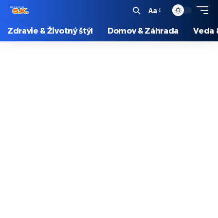
Aa
Zdravie & Životný štýl
Domov & Záhrada
Veda 