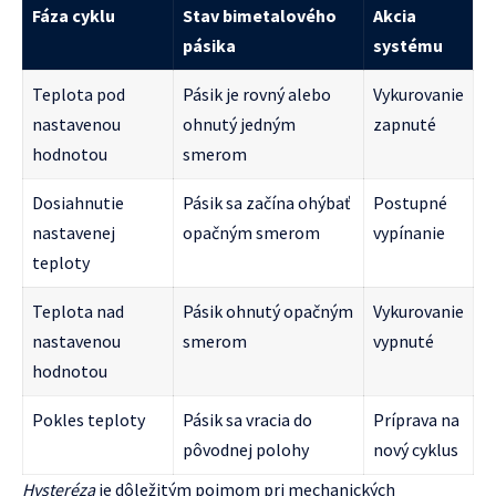
Fáza cyklu
Stav bimetalového
Akcia
pásika
systému
Teplota pod
Pásik je rovný alebo
Vykurovanie
nastavenou
ohnutý jedným
zapnuté
hodnotou
smerom
Dosiahnutie
Pásik sa začína ohýbať
Postupné
nastavenej
opačným smerom
vypínanie
teploty
Teplota nad
Pásik ohnutý opačným
Vykurovanie
nastavenou
smerom
vypnuté
hodnotou
Pokles teploty
Pásik sa vracia do
Príprava na
pôvodnej polohy
nový cyklus
Hysteréza
je dôležitým pojmom pri mechanických