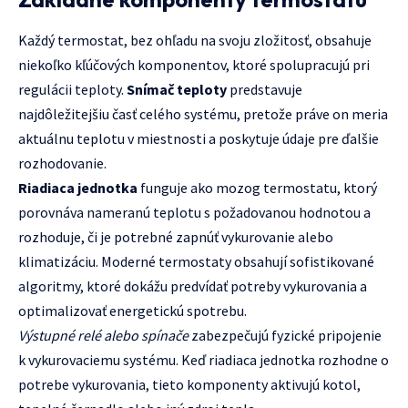
Každý termostat, bez ohľadu na svoju zložitosť, obsahuje
niekoľko kľúčových komponentov, ktoré spolupracujú pri
regulácii teploty.
Snímač teploty
predstavuje
najdôležitejšiu časť celého systému, pretože práve on meria
aktuálnu teplotu v miestnosti a poskytuje údaje pre ďalšie
rozhodovanie.
Riadiaca jednotka
funguje ako mozog termostatu, ktorý
porovnáva nameranú teplotu s požadovanou hodnotou a
rozhoduje, či je potrebné zapnúť vykurovanie alebo
klimatizáciu. Moderné termostaty obsahují sofistikované
algoritmy, ktoré dokážu predvídať potreby vykurovania a
optimalizovať energetickú spotrebu.
Výstupné relé alebo spínače
zabezpečujú fyzické pripojenie
k vykurovaciemu systému. Keď riadiaca jednotka rozhodne o
potrebe vykurovania, tieto komponenty aktivujú kotol,