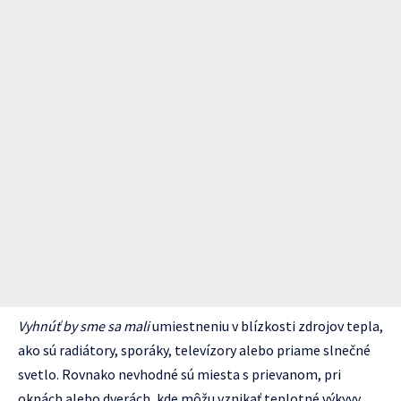
Vyhnúť by sme sa mali
umiestneniu v blízkosti zdrojov tepla,
ako sú radiátory, sporáky, televízory alebo priame slnečné
svetlo. Rovnako nevhodné sú miesta s prievanom, pri
oknách alebo dverách, kde môžu vznikať teplotné výkyvy.