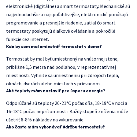
elektronické (digitálne) a smart termostaty. Mechanické sú
najjednoduchšie a najspoľahlivejšie, elektronické ponúkajú
programovanie a presnejšie riadenie, zatiaľ čo smart
termostaty poskytujú diaľkové ovládanie a pokročilé
funkcie cez internet.
Kde by som mal umiestniť termostat v dome?
Termostat by mal byť umiestnený na vnútornej stene,
približne 1,5 metra nad podlahou, v reprezentatívnej
miestnosti. Vyhnite sa umiestneniu pri zdrojoch tepla,
oknách, dverách alebo miestach s prievanom.
Aké teploty mám nastaviť pre úsporu energie?
Odporúčané sú teploty 20-21°C počas dňa, 18-19°C v noci a
16-18°C počas neprítomnosti. Každý stupeň zníženia môže
ušetriť 6-8% nákladov na vykurovanie.
Ako často mám vykonávať údržbu termostatu?