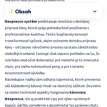
Obsah
Nespresso systém
predstavuje revolúciu v domácej
príprave kávy, ktorá spája jednoduchosť používania s
profesionálnou kvalitou. Tento švajčiarsky koncept
transformoval spôsob, akým vnímame domácu prípravu
kávy – od časovo náročného procesu sa stala záležitosťou
niekoľkých sekúnd. Existuje však viacero pohľadov na to, čo
robí kávu skutočne dokonalou: pre niekoho je to intenzita
chuti, pre iného krémovitosť peny, a pre tretieho
konzistentnosť výsledku.
Nasledujúce riadky vám odhalia tajomstvá, ktoré premenia
váš každodenný kávový rituál na skutočný zážitok. Dozviete
sa nielen technické aspekty fungovania
kávovaru
Nespresso
, ale aj praktické tipy pre výber správnych
kapsúl, údržbu zariadenia a dosiahnutie tej správnej chuti,