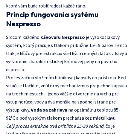
ktorá vám bude robiť radosť každé ráno.
Princíp fungovania systému
Nespresso
Srdcom každého
kávovaru Nespresso
je vysokotlakový
systém, ktorý pracuje s tlakom približne 15-19 barov. Tento
tlak je kľúčový pre extrakciu všetkých cenných látok z kávy a
vytvorenie charakteristickej krémovej peny na povrchu
espresso.
Proces začína vložením hliníkovej kapsuly do prístroja. Keď
stlačíte tlačidlo, vnútorný mechanizmus prepichne kapsulu
na troch miestach – jedno väčšie otvorenie na vrchu pre
vstup horúcej vody a dva menšie na spodnej strane pre
výstup kávy.
Voda sa zahrieva
na optimálnu teplotu 85-
92°C a pod vysokým tlakom prechádza cez mletú kávu.
Celý proces extrakcie trvá približne 25-30 sekúnd
, čo je