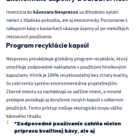
Investícia do
kávovaru Nespresso
sa dlhodobo oplatí
nielen z hľadiska pohodlia, ale aj ekonomicky. Porovnanie s
nákupom kávy v kaviarňach ukazuje úspory už po niekoľkých
mesiacoch používania.
Program recyklácie kapsúl
Nespresso prevádzkuje globálny program recyklácie, ktorý
umožňuje zodpovedné nakladanie s použitými hliníkovými
kapsulami. Hliník je 100% recyklovateľný bez straty kvality,
čo robí tento systém environmentálne prijateľnejším.
Zberné miesta sa nachádzajú vo väčšine miest, a mnohé
predajne ponúkajú aj doručenie nových kapsúl s odberom
použitých. Tento prístup znižuje ekologickú stopu vášho
kávového rituálu.
"Zodpovedné používanie zahŕňa nielen
prípravu kvalitnej kávy, ale aj