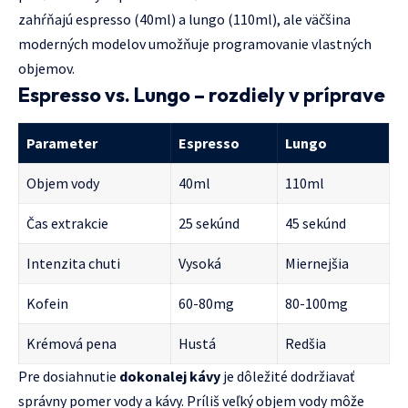
zahŕňajú espresso (40ml) a lungo (110ml), ale väčšina
moderných modelov umožňuje programovanie vlastných
objemov.
Espresso vs. Lungo – rozdiely v príprave
Parameter
Espresso
Lungo
Objem vody
40ml
110ml
Čas extrakcie
25 sekúnd
45 sekúnd
Intenzita chuti
Vysoká
Miernejšia
Kofein
60-80mg
80-100mg
Krémová pena
Hustá
Redšia
Pre dosiahnutie
dokonalej kávy
je dôležité dodržiavať
správny pomer vody a kávy. Príliš veľký objem vody môže