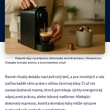
Objavte tipy na prípravu dokonalej domácej kávy s Nespresso.
Získajte bohatú arómu a konzistentnú chuť!
Ranné rituály dokážu nastaviť celý deň, a pre mnohých z nás
začína každé ráno práve s vôňou čerstvej kávy. Či už ste
zaneprázdnená mama, ktorá potrebuje rýchly energetický
nápoj pred prácou, alebo kávový nadšenec hľadajúci
dokonalý espresso, kvalita domácej kávy môže výrazne
ovplyvniť vašu pohodu a produktivitu.