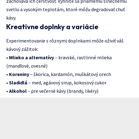
zachováva ich čerstvosť. Vyhnite sa priamemu slnečnému
svetlu a vysokým teplotám, ktoré môžu degradovať chuť
kávy.
Kreativne doplnky a variácie
Experimentovanie s rôznymi doplnkami môže oživiť váš
kávový zážitok:
•
Mlieko a alternatívy
– kravské, rastlinné mlieka
(mandľové, ovesné)
•
Koreniny
– škorica, kardamón, muškátový orech
•
Sladidlá
– med, agávový sirup, kokosový cukor
•
Alkohol
– pre večerné kávy (brandy, likéry)