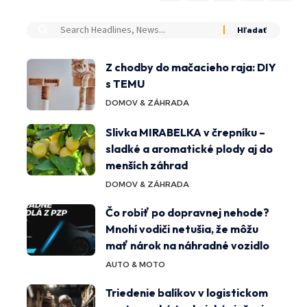
Z chodby do mačacieho raja: DIY
s TEMU
DOMOV & ZÁHRADA
Slivka MIRABELKA v črepníku –
sladké a aromatické plody aj do
menších záhrad
DOMOV & ZÁHRADA
Čo robiť po dopravnej nehode?
Mnohí vodiči netušia, že môžu
mať nárok na náhradné vozidlo
AUTO & MOTO
Triedenie balíkov v logistickom