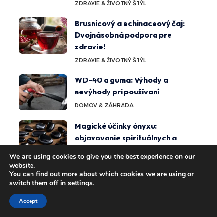
ZDRAVIE & ŽIVOTNÝ ŠTÝL
Brusnicový a echinaceový čaj:
Dvojnásobná podpora pre
zdravie!
ZDRAVIE & ŽIVOTNÝ ŠTÝL
WD-40 a guma: Výhody a
nevýhody pri používaní
DOMOV & ZÁHRADA
Magické účinky ónyxu:
objavovanie spirituálnych a
fyzických výhod
We are using cookies to give you the best experience on our
ZDRAVIE & ŽIVOTNÝ ŠTÝL
website.
You can find out more about which cookies we are using or
switch them off in
settings
.
Tiež by sa vám mohlo páčiť
Accept