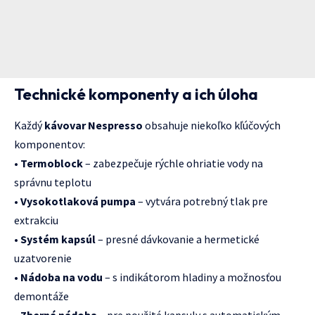
Technické komponenty a ich úloha
Každý
kávovar Nespresso
obsahuje niekoľko kľúčových
komponentov:
•
Termoblock
– zabezpečuje rýchle ohriatie vody na
správnu teplotu
•
Vysokotlaková pumpa
– vytvára potrebný tlak pre
extrakciu
•
Systém kapsúl
– presné dávkovanie a hermetické
uzatvorenie
•
Nádoba na vodu
– s indikátorom hladiny a možnosťou
demontáže