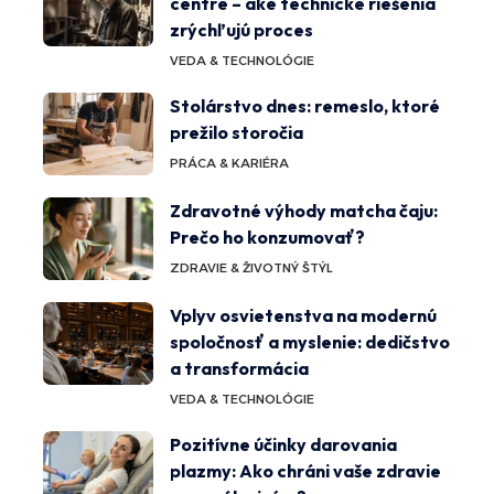
centre – aké technické riešenia
zrýchľujú proces
VEDA & TECHNOLÓGIE
Stolárstvo dnes: remeslo, ktoré
prežilo storočia
PRÁCA & KARIÉRA
Zdravotné výhody matcha čaju:
Prečo ho konzumovať?
ZDRAVIE & ŽIVOTNÝ ŠTÝL
Vplyv osvietenstva na modernú
spoločnosť a myslenie: dedičstvo
a transformácia
VEDA & TECHNOLÓGIE
Pozitívne účinky darovania
plazmy: Ako chráni vaše zdravie