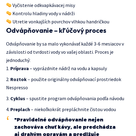
Vyčistenie odkvapkávacej misy
Kontrolu hladiny vody v nádrži
Utretie vonkajších povrchov vlhkou handričkou
Odvápňovanie – kľúčový proces
Odvápňovanie by sa malo vykonávať každé 3-6 mesiacov v
závislosti od tvrdosti vody vo vašej oblasti. Proces je
jednoduchý:
Príprava
– vyprázdnite nádrž na vodu a kapsuly
Roztok
– použite originálny odvápňovací prostriedok
Nespresso
Cyklus
– spustite program odvápňovania podľa návodu
Preplach
– niekoľkokrát prepláchnite čistou vodou
"Pravidelné odvápňovanie nejen
zachováva chuť kávy, ale predchádza
aj drahým opravám a predlžuje