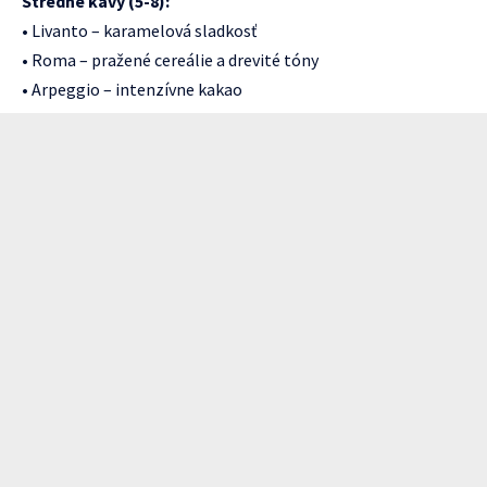
Stredné kávy (5-8):
• Livanto – karamelová sladkosť
• Roma – pražené cereálie a drevité tóny
• Arpeggio – intenzívne kakao