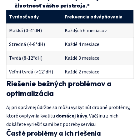
životnosť vášho prístroja."
Tvrdosť vody
Frekvencia odvápňovania
Mäkká (0-4°dH)
Každých 6 mesiacov
Stredná (4-8°dH)
Každé 4 mesiace
Tvrdá (8-12°dH)
Každé 3 mesiace
Veľmi tvrdá (>12°dH)
Každé 2 mesiace
Riešenie bežných problémov a
optimalizácia
Aj pri správnej údržbe sa môžu vyskytnúť drobné problémy,
ktoré ovplyvnia kvalitu
domácej kávy
. Väčšinu z nich
dokážete vyriešiť sami bez potreby servisu.
Časté problémy a ich riešenia