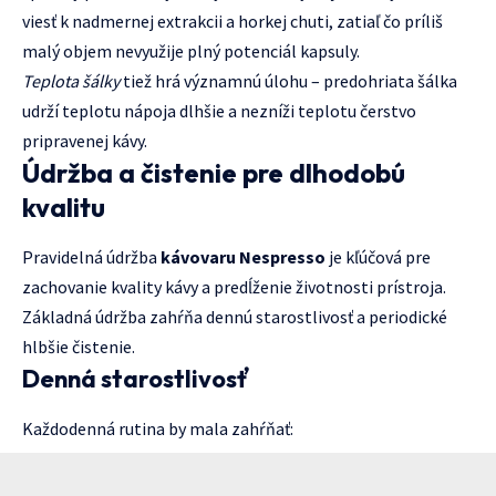
viesť k nadmernej extrakcii a horkej chuti, zatiaľ čo príliš
malý objem nevyužije plný potenciál kapsuly.
Teplota šálky
tiež hrá významnú úlohu – predohriata šálka
udrží teplotu nápoja dlhšie a nezníži teplotu čerstvo
pripravenej kávy.
Údržba a čistenie pre dlhodobú
kvalitu
Pravidelná údržba
kávovaru Nespresso
je kľúčová pre
zachovanie kvality kávy a predĺženie životnosti prístroja.
Základná údržba zahŕňa dennú starostlivosť a periodické
hlbšie čistenie.
Denná starostlivosť
Každodenná rutina by mala zahŕňať: