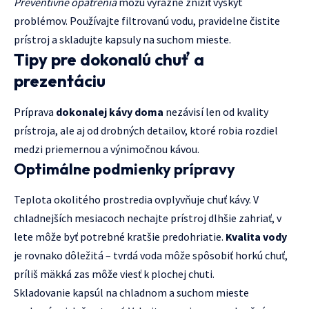
Preventívne opatrenia
môžu výrazne znížiť výskyt
problémov. Používajte filtrovanú vodu, pravidelne čistite
prístroj a skladujte kapsuly na suchom mieste.
Tipy pre dokonalú chuť a
prezentáciu
Príprava
dokonalej kávy doma
nezávisí len od kvality
prístroja, ale aj od drobných detailov, ktoré robia rozdiel
medzi priemernou a výnimočnou kávou.
Optimálne podmienky prípravy
Teplota okolitého prostredia ovplyvňuje chuť kávy. V
chladnejších mesiacoch nechajte prístroj dlhšie zahriať, v
lete môže byť potrebné kratšie predohriatie.
Kvalita vody
je rovnako dôležitá – tvrdá voda môže spôsobiť horkú chuť,
príliš mäkká zas môže viesť k plochej chuti.
Skladovanie kapsúl na chladnom a suchom mieste