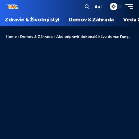
Aa
Zdravie & Životný štýl
Domov & Záhrada
Veda 
Home
»
Domov & Záhrada
»
Ako pripraviť dokonalú kávu doma: Fungovanie kávovaru Nespresso