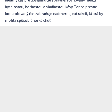
ideálny čas pre dosiahnutie správnej rovnováhy medzi
kyselosťou, horkosťou a sladkosťou kávy. Tento presne
kontrolovaný čas zabraňuje nadmernej extrakcii, ktorá by
mohla spôsobiť horkú chuť.