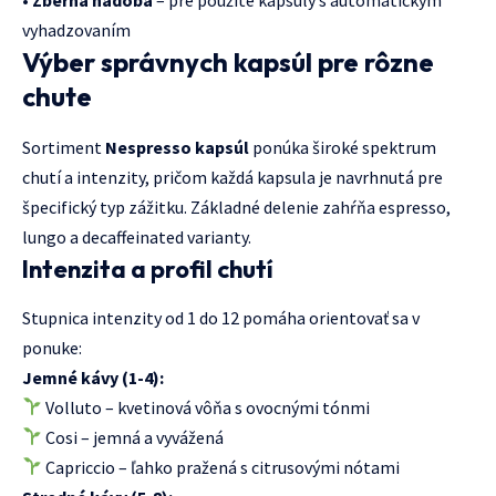
•
Zberná nádoba
– pre použité kapsuly s automatickým
vyhadzovaním
Výber správnych kapsúl pre rôzne
chute
Sortiment
Nespresso kapsúl
ponúka široké spektrum
chutí a intenzity, pričom každá kapsula je navrhnutá pre
špecifický typ zážitku. Základné delenie zahŕňa espresso,
lungo a decaffeinated varianty.
Intenzita a profil chutí
Stupnica intenzity od 1 do 12 pomáha orientovať sa v
ponuke:
Jemné kávy (1-4):
Volluto – kvetinová vôňa s ovocnými tónmi
Cosi – jemná a vyvážená
Capriccio – ľahko pražená s citrusovými nótami