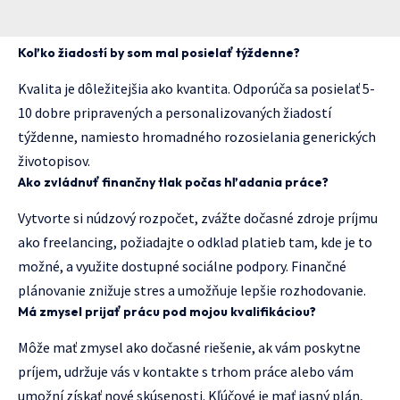
Koľko žiadostí by som mal posielať týždenne?
Kvalita je dôležitejšia ako kvantita. Odporúča sa posielať 5-
10 dobre pripravených a personalizovaných žiadostí
týždenne, namiesto hromadného rozosielania generických
životopisov.
Ako zvládnuť finančny tlak počas hľadania práce?
Vytvorte si núdzový rozpočet, zvážte dočasné zdroje príjmu
ako freelancing, požiadajte o odklad platieb tam, kde je to
možné, a využite dostupné sociálne podpory. Finančné
plánovanie znižuje stres a umožňuje lepšie rozhodovanie.
Má zmysel prijať prácu pod mojou kvalifikáciou?
Môže mať zmysel ako dočasné riešenie, ak vám poskytne
príjem, udržuje vás v kontakte s trhom práce alebo vám
umožní získať nové skúsenosti. Kľúčové je mať jasný plán,