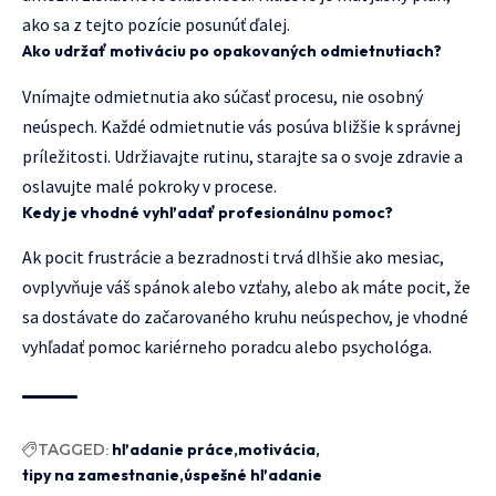
ako sa z tejto pozície posunúť ďalej.
Ako udržať motiváciu po opakovaných odmietnutiach?
Vnímajte odmietnutia ako súčasť procesu, nie osobný
neúspech. Každé odmietnutie vás posúva bližšie k správnej
príležitosti. Udržiavajte rutinu, starajte sa o svoje zdravie a
oslavujte malé pokroky v procese.
Kedy je vhodné vyhľadať profesionálnu pomoc?
Ak pocit frustrácie a bezradnosti trvá dlhšie ako mesiac,
ovplyvňuje váš spánok alebo vzťahy, alebo ak máte pocit, že
sa dostávate do začarovaného kruhu neúspechov, je vhodné
vyhľadať pomoc kariérneho poradcu alebo psychológa.
TAGGED:
hľadanie práce
motivácia
tipy na zamestnanie
úspešné hľadanie