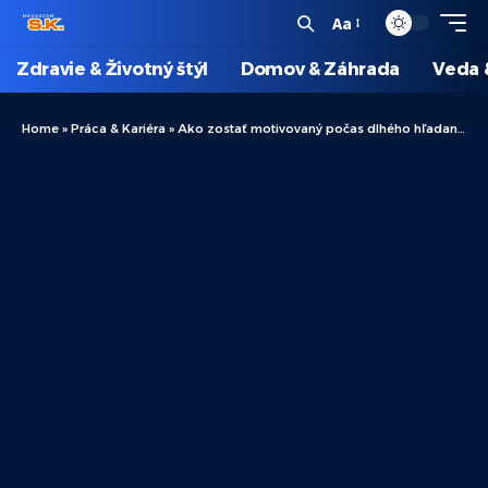
Aa
Zdravie & Životný štýl
Domov & Záhrada
Veda 
Home
»
Práca & Kariéra
»
Ako zostať motivovaný počas dlhého hľadania práce: Tipy a stratégie pre úspešné hľadanie zamestnania