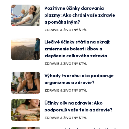
Pozitívne účinky darovania
plazmy: Ako chráni vaše zdravie
a pomáha iným?
ZDRAVIE & ŽIVOTNÝ ŠTÝL
Liečivé účinky státia na okraji:
zmiernenie bolesti kĺbov a
zlepšenie celkového zdravia
ZDRAVIE & ŽIVOTNÝ ŠTÝL
Výhody tvarohu: ako podporuje
organizmus a zdravie?
ZDRAVIE & ŽIVOTNÝ ŠTÝL
Účinky olív na zdravie: Ako
podporujú vaše telo a zdravie?
ZDRAVIE & ŽIVOTNÝ ŠTÝL