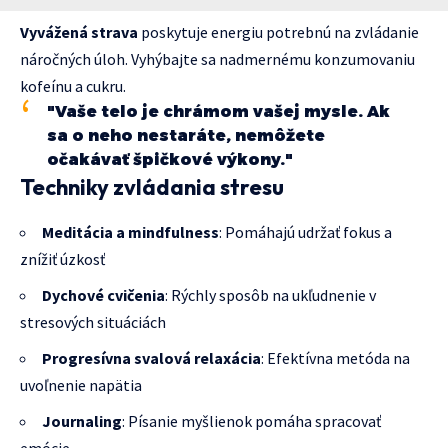
Vyvážená strava
poskytuje energiu potrebnú na zvládanie
náročných úloh. Vyhýbajte sa nadmernému konzumovaniu
kofeínu a cukru.
"Vaše telo je chrámom vašej mysle. Ak
sa o neho nestaráte, nemôžete
očakávať špičkové výkony."
Techniky zvládania stresu
Meditácia a mindfulness
: Pomáhajú udržať fokus a
znížiť úzkosť
Dychové cvičenia
: Rýchly sposôb na ukľudnenie v
stresových situáciách
Progresívna svalová relaxácia
: Efektívna metóda na
uvoľnenie napätia
Journaling
: Písanie myšlienok pomáha spracovať
emócie