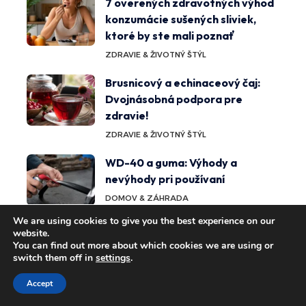
7 overených zdravotných výhod
konzumácie sušených sliviek,
ktoré by ste mali poznať
ZDRAVIE & ŽIVOTNÝ ŠTÝL
Brusnicový a echinaceový čaj:
Dvojnásobná podpora pre
zdravie!
ZDRAVIE & ŽIVOTNÝ ŠTÝL
WD-40 a guma: Výhody a
nevýhody pri používaní
DOMOV & ZÁHRADA
We are using cookies to give you the best experience on our
Magické účinky ónyxu:
website.
objavovanie spirituálnych a
You can find out more about which cookies we are using or
switch them off in
settings
.
fyzických výhod
ZDRAVIE & ŽIVOTNÝ ŠTÝL
Accept