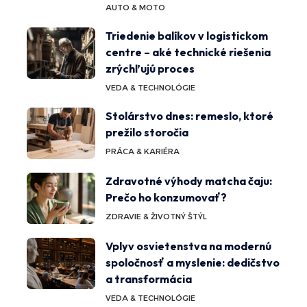
AUTO & MOTO
Triedenie balíkov v logistickom
centre – aké technické riešenia
zrýchľujú proces
VEDA & TECHNOLÓGIE
Stolárstvo dnes: remeslo, ktoré
prežilo storočia
PRÁCA & KARIÉRA
Zdravotné výhody matcha čaju:
Prečo ho konzumovať?
ZDRAVIE & ŽIVOTNÝ ŠTÝL
Vplyv osvietenstva na modernú
spoločnosť a myslenie: dedičstvo
a transformácia
VEDA & TECHNOLÓGIE