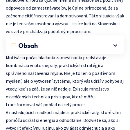
sebadôveru. Keď sa týždne menia na mesiace bez pozitívnej
odpovede od zamestnávateľov, je úplne prirodzené, že sa
začneme cítiť frustrovaní a demotivovaní. Táto situácia však
nie je len vašou osobnou výzvou – tisíce ľudí na Slovensku i
vo svete prechádzajú podobným procesom.
Obsah
Motivácia počas hľadania zamestnania predstavuje
kombináciu vnútornej sily, praktických stratégií a
správneho nastavenia mysle. Nie je to len o pozitívnom
myslení, ale o vytvorení systému, ktorý vás udrží v pohybe aj
vtedy, keď sa zdá, že sa nič nedeje. Existuje množstvo
osvedčených techník a prístupov, ktoré môžu
transformovať váš pohľad na celý proces.
V nasledujúcich riadkoch nájdete praktické rady, ktoré vám
pomôžu udržať si energiu a odhodlanie. Dozviete sa, ako si
vytvoriť efektívnu rutinu, ako zvládať odmietnutia a ako