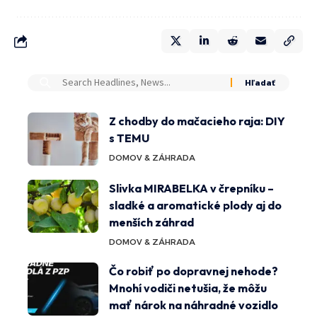
Z chodby do mačacieho raja: DIY
s TEMU
DOMOV & ZÁHRADA
Slivka MIRABELKA v črepníku –
sladké a aromatické plody aj do
menších záhrad
DOMOV & ZÁHRADA
Čo robiť po dopravnej nehode?
Mnohí vodiči netušia, že môžu
mať nárok na náhradné vozidlo