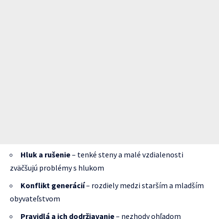
Hluk a rušenie
– tenké steny a malé vzdialenosti
zväčšujú problémy s hlukom
Konflikt generácií
– rozdiely medzi starším a mladším
obyvateľstvom
Pravidlá a ich dodržiavanie
– nezhody ohľadom