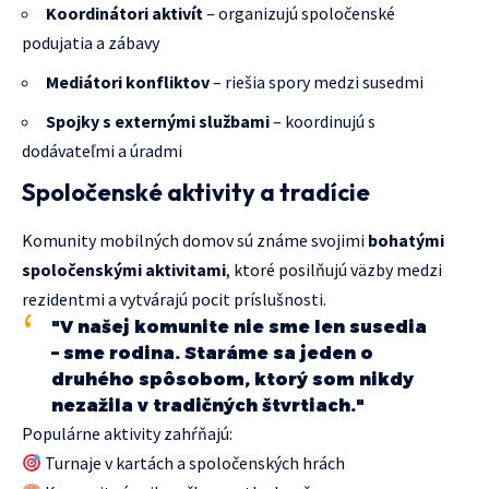
Koordinátori aktivít
– organizujú spoločenské
podujatia a zábavy
Mediátori konfliktov
– riešia spory medzi susedmi
Spojky s externými službami
– koordinujú s
dodávateľmi a úradmi
Spoločenské aktivity a tradície
Komunity mobilných domov sú známe svojimi
bohatými
spoločenskými aktivitami
, ktoré posilňujú väzby medzi
rezidentmi a vytvárajú pocit príslušnosti.
"V našej komunite nie sme len susedia
– sme rodina. Staráme sa jeden o
druhého spôsobom, ktorý som nikdy
nezažila v tradičných štvrtiach."
Populárne aktivity zahŕňajú:
Turnaje v kartách a spoločenských hrách