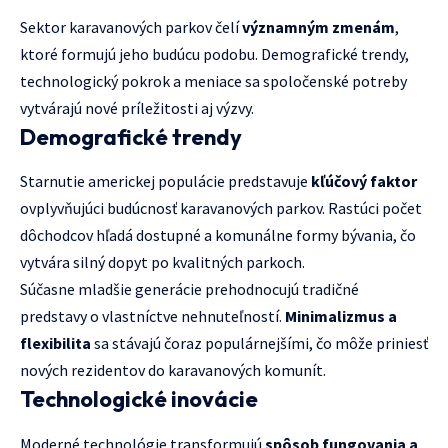
Sektor karavanových parkov čelí
významným zmenám
,
ktoré formujú jeho budúcu podobu. Demografické trendy,
technologický pokrok a meniace sa spoločenské potreby
vytvárajú nové príležitosti aj výzvy.
Demografické trendy
Starnutie americkej populácie predstavuje
kľúčový faktor
ovplyvňujúci budúcnosť karavanových parkov. Rastúci počet
dôchodcov hľadá dostupné a komunálne formy bývania, čo
vytvára silný dopyt po kvalitných parkoch.
Súčasne mladšie generácie prehodnocujú tradičné
predstavy o vlastníctve nehnuteľností.
Minimalizmus a
flexibilita
sa stávajú čoraz populárnejšími, čo môže priniesť
nových rezidentov do karavanových komunít.
Technologické inovácie
Moderné technológie transformujú
spôsob fungovania a