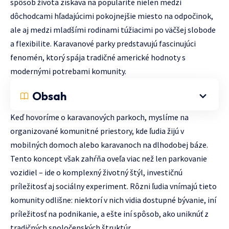
spôsob života získava na popularite nielen medzi
dôchodcami hľadajúcimi pokojnejšie miesto na odpočinok,
ale aj medzi mladšími rodinami túžiacimi po väčšej slobode
a flexibilite. Karavanové parky predstavujú fascinujúci
fenomén, ktorý spája tradičné americké hodnoty s
modernými potrebami komunity.
Obsah
Keď hovoríme o karavanových parkoch, myslíme na
organizované komunitné priestory, kde ľudia žijú v
mobilných domoch alebo karavanoch na dlhodobej báze.
Tento koncept však zahŕňa oveľa viac než len parkovanie
vozidiel – ide o komplexný životný štýl, investičnú
príležitosť aj sociálny experiment. Rôzni ľudia vnímajú tieto
komunity odlišne: niektorí v nich vidia dostupné bývanie, iní
príležitosť na podnikanie, a ešte iní spôsob, ako uniknúť z
tradičných spoločenských štruktúr.