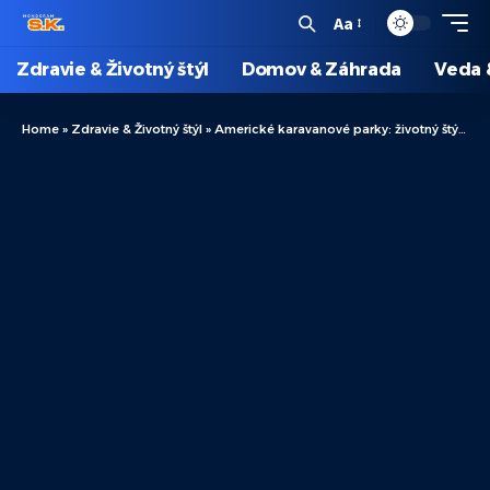
Aa
Zdravie & Životný štýl
Domov & Záhrada
Veda 
Home
»
Zdravie & Životný štýl
»
Americké karavanové parky: životný štýl, investície a výhody a výzvy komunity