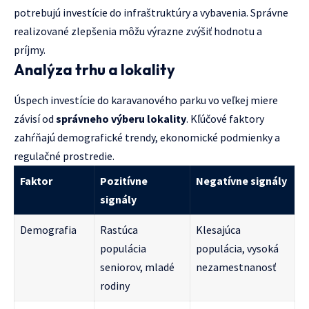
potrebujú investície do infraštruktúry a vybavenia. Správne
realizované zlepšenia môžu výrazne zvýšiť hodnotu a
príjmy.
Analýza trhu a lokality
Úspech investície do karavanového parku vo veľkej miere
závisí od
správneho výberu lokality
. Kľúčové faktory
zahŕňajú demografické trendy, ekonomické podmienky a
regulačné prostredie.
Faktor
Pozitívne
Negatívne signály
signály
Demografia
Rastúca
Klesajúca
populácia
populácia, vysoká
seniorov, mladé
nezamestnanosť
rodiny