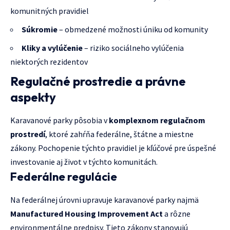
komunitných pravidiel
Súkromie
– obmedzené možnosti úniku od komunity
Kliky a vylúčenie
– riziko sociálneho vylúčenia
niektorých rezidentov
Regulačné prostredie a právne
aspekty
Karavanové parky pôsobia v
komplexnom regulačnom
prostredí
, ktoré zahŕňa federálne, štátne a miestne
zákony. Pochopenie týchto pravidiel je kľúčové pre úspešné
investovanie aj život v týchto komunitách.
Federálne regulácie
Na federálnej úrovni upravuje karavanové parky najmä
Manufactured Housing Improvement Act
a rôzne
environmentálne predpisy. Tieto zákony stanovujú