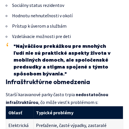
Sociálny status rezidentov
Hodnotu nehnuteľnosti v okolí
Prístup k úverom a službám
Vzdelávacie možnosti pre deti
"Najväčšou prekážkou pre mnohých
ľudí nie sú praktické aspekty života v
mobilných domoch, ale spoločenské
predsudky a stigma spojené s týmto
spôsobom bývania."
Infraštruktúrne obmedzenia
Starší karavanové parky často trpia
nedostatočnou
infraštruktúrou
, čo môže viesť k problémom s:
Oblasť
Typické problémy
Elektrická
Preťaženie, časté výpadky, zastaralé