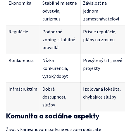
Ekonomika
Stabilné miestne
Závislosť na
odvetvia,
jednom
turizmus
zamestnávateľovi
Regulácie
Podporné
Prísne regulácie,
zoning, stabilné
plány na zmenu
pravidlá
Konkurencia
Nízka
Presýtený trh, nové
konkurencia,
projekty
vysoký dopyt
Infraštruktúra
Dobrá
Izolovaná lokalita,
dostupnosť,
chýbajúce služby
služby
Komunita a sociálne aspekty
Život v karavanovom parku je vo svojej podstate