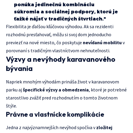
ponúka jedinečnú kombináciu
súkromia a sociálnej podpory, ktorú je
ťažké nájsť v tradičných štvrtiach."
Flexibilita je ďalšou kľúčovou výhodou. Ak sa rezidenti
rozhodnú presťahovať, môžu si svoj dom jednoducho
previezť na nové miesto, čo poskytuje
nevídanú mobilitu
v
porovnaní s tradičným vlastníctvom nehnuteľnosti.
Výzvy a nevýhody karavanového
bývania
Napriek mnohým výhodám prináša život v karavanovom
parku aj
špecifické výzvy a obmedzenia
, ktoré je potrebné
starostlivo zvážiť pred rozhodnutím o tomto životnom
štýle.
Právne a vlastnícke komplikácie
Jedna z najvýznamnejších nevýhod spočíva v
zložitej