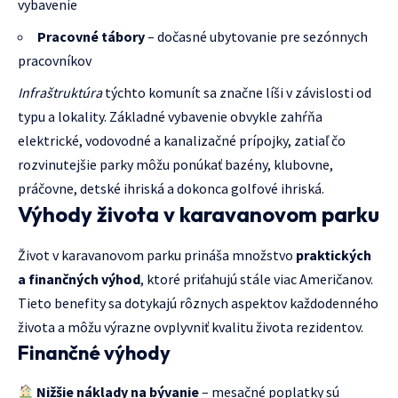
vybavenie
Pracovné tábory
– dočasné ubytovanie pre sezónnych
pracovníkov
Infraštruktúra
týchto komunít sa značne líši v závislosti od
typu a lokality. Základné vybavenie obvykle zahŕňa
elektrické, vodovodné a kanalizačné prípojky, zatiaľ čo
rozvinutejšie parky môžu ponúkať bazény, klubovne,
práčovne, detské ihriská a dokonca golfové ihriská.
Výhody života v karavanovom parku
Život v karavanovom parku prináša množstvo
praktických
a finančných výhod
, ktoré priťahujú stále viac Američanov.
Tieto benefity sa dotykajú rôznych aspektov každodenného
života a môžu výrazne ovplyvniť kvalitu života rezidentov.
Finančné výhody
Nižšie náklady na bývanie
– mesačné poplatky sú