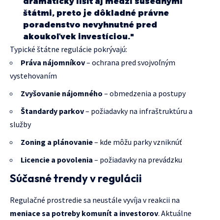
dramaticky líšiť aj medzi susednými
štátmi, preto je dôkladné právne
poradenstvo nevyhnutné pred
akoukoľvek investíciou."
Typické štátne regulácie pokrývajú:
Práva nájomníkov
– ochrana pred svojvoľným
vystehovaním
Zvyšovanie nájomného
– obmedzenia a postupy
Štandardy parkov
– požiadavky na infraštruktúru a
služby
Zoning a plánovanie
– kde môžu parky vzniknúť
Licencie a povolenia
– požiadavky na prevádzku
Súčasné trendy v regulácii
Regulačné prostredie sa neustále vyvíja v reakcii na
meniace sa potreby komunít a investorov
. Aktuálne