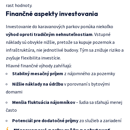
rast hodnoty.
Finančné aspekty investovania
Investovanie do karavanových parkov ponúka niekoľko
výhod oproti tradičným nehnuteľnostiam
. Vstupné
náklady sú obvykle nižšie, pretože sa kupuje pozemok a
infraštruktúra, nie jednotlivé budovy. Tým sa znižuje riziko a
zvyšuje flexibilita investície.
Hlavné finančné výhody zahŕňajú:
Stabilný mesačný príjem
z nájomného za pozemky
Nižšie náklady na údržbu
v porovnaní s bytovými
domami
Menšia fluktuácia nájomníkov
– ľudia sa sťahujú menej
často
Potenciál pre dodatočné príjmy
zo služieb a zariadení