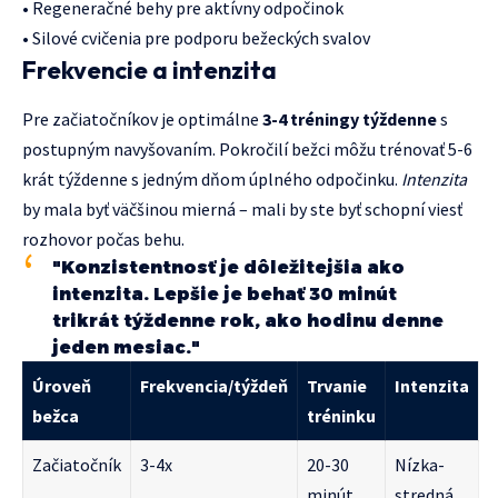
• Regeneračné behy pre aktívny odpočinok
• Silové cvičenia pre podporu bežeckých svalov
Frekvencie a intenzita
Pre začiatočníkov je optimálne
3-4 tréningy týždenne
s
postupným navyšovaním. Pokročilí bežci môžu trénovať 5-6
krát týždenne s jedným dňom úplného odpočinku.
Intenzita
by mala byť väčšinou mierná – mali by ste byť schopní viesť
rozhovor počas behu.
"Konzistentnosť je dôležitejšia ako
intenzita. Lepšie je behať 30 minút
trikrát týždenne rok, ako hodinu denne
jeden mesiac."
Úroveň
Frekvencia/týždeň
Trvanie
Intenzita
bežca
tréninku
Začiatočník
3-4x
20-30
Nízka-
minút
stredná