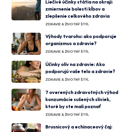
Liečivé účinky státia na okraji:
zmiernenie bolesti kĺbov a
zlepšenie celkového zdravia
ZDRAVIE & ŽIVOTNÝ ŠTÝL
Výhody tvarohu: ako podporuje
organizmus a zdravie?
ZDRAVIE & ŽIVOTNÝ ŠTÝL
Účinky olív na zdravie: Ako
podporujú vaše telo a zdravie?
ZDRAVIE & ŽIVOTNÝ ŠTÝL
7 overených zdravotných výhod
konzumácie sušených sliviek,
ktoré by ste mali poznať
ZDRAVIE & ŽIVOTNÝ ŠTÝL
Brusnicový a echinaceový čaj: