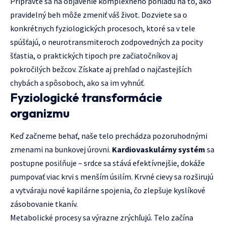
Pripravte sa na objavenie komplexného pohľadu na to, ako
pravidelný beh môže zmeniť váš život. Dozviete sa o
konkrétnych fyziologických procesoch, ktoré sa v tele
spúšťajú, o neurotransmiteroch zodpovedných za pocity
šťastia, o praktických tipoch pre začiatočníkov aj
pokročilých bežcov. Získate aj prehľad o najčastejších
chybách a spôsoboch, ako sa im vyhnúť.
Fyziologické transformácie
organizmu
Keď začneme behať, naše telo prechádza pozoruhodnými
zmenami na bunkovej úrovni.
Kardiovaskulárny systém
sa
postupne posilňuje – srdce sa stává efektívnejšie, dokáže
pumpovať viac krvi s menším úsilím. Krvné cievy sa rozširujú
a vytváraju nové kapilárne spojenia, čo zlepšuje kyslíkové
zásobovanie tkanív.
Metabolické procesy sa výrazne zrýchľujú. Telo začína