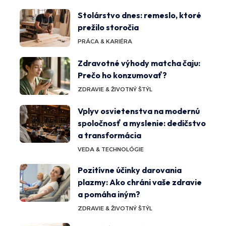
Stolárstvo dnes: remeslo, ktoré
prežilo storočia
PRÁCA & KARIÉRA
Zdravotné výhody matcha čaju:
Prečo ho konzumovať?
ZDRAVIE & ŽIVOTNÝ ŠTÝL
Vplyv osvietenstva na modernú
spoločnosť a myslenie: dedičstvo
a transformácia
VEDA & TECHNOLÓGIE
Pozitívne účinky darovania
plazmy: Ako chráni vaše zdravie
a pomáha iným?
ZDRAVIE & ŽIVOTNÝ ŠTÝL