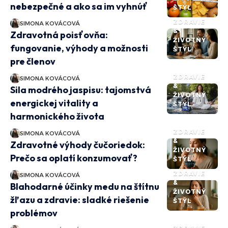
nebezpečné a ako sa im vyhnúť
ŠTÝL
ZDRAVIE
SIMONA KOVÁCOVÁ
&
Zdravotná poisťovňa:
ŽIVOTNÝ
fungovanie, výhody a možnosti
ŠTÝL
pre členov
ZDRAVIE
SIMONA KOVÁCOVÁ
&
Sila modrého jaspisu: tajomstvá
ŽIVOTNÝ
energickej vitality a
ŠTÝL
harmonického života
ZDRAVIE
SIMONA KOVÁCOVÁ
&
Zdravotné výhody čučoriedok:
ŽIVOTNÝ
Prečo sa oplatí konzumovať?
ŠTÝL
ZDRAVIE
SIMONA KOVÁCOVÁ
&
Blahodarné účinky medu na štítnu
ŽIVOTNÝ
žľazu a zdravie: sladké riešenie
ŠTÝL
problémov