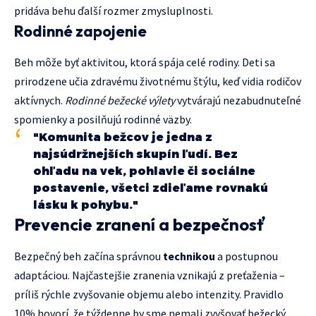
pridáva behu ďalší rozmer zmysluplnosti.
Rodinné zapojenie
Beh môže byť aktivitou, ktorá spája celé rodiny. Deti sa
prirodzene učia zdravému životnému štýlu, keď vidia rodičov
aktívnych.
Rodinné bežecké výlety
vytvárajú nezabudnuteľné
spomienky a posilňujú rodinné väzby.
"Komunita bežcov je jedna z
najsúdržnejších skupín ľudí. Bez
ohľadu na vek, pohlavie či sociálne
postavenie, všetci zdieľame rovnakú
lásku k pohybu."
Prevencie zranení a bezpečnosť
Bezpečný beh začína správnou
technikou
a postupnou
adaptáciou. Najčastejšie zranenia vznikajú z preťaženia –
príliš rýchle zvyšovanie objemu alebo intenzity. Pravidlo
10% hovorí, že týždenne by sme nemali zvyšovať bežecký