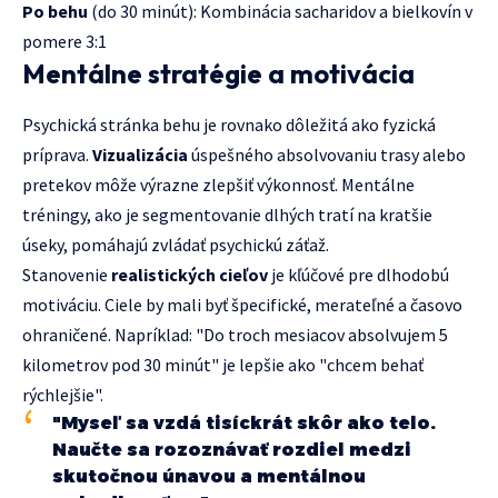
Po behu
(do 30 minút): Kombinácia sacharidov a bielkovín v
pomere 3:1
Mentálne stratégie a motivácia
Psychická stránka behu je rovnako dôležitá ako fyzická
príprava.
Vizualizácia
úspešného absolvovaniu trasy alebo
pretekov môže výrazne zlepšiť výkonnosť. Mentálne
tréningy, ako je segmentovanie dlhých tratí na kratšie
úseky, pomáhajú zvládať psychickú záťaž.
Stanovenie
realistických cieľov
je kľúčové pre dlhodobú
motiváciu. Ciele by mali byť špecifické, merateľné a časovo
ohraničené. Napríklad: "Do troch mesiacov absolvujem 5
kilometrov pod 30 minút" je lepšie ako "chcem behať
rýchlejšie".
"Myseľ sa vzdá tisíckrát skôr ako telo.
Naučte sa rozoznávať rozdiel medzi
skutočnou únavou a mentálnou