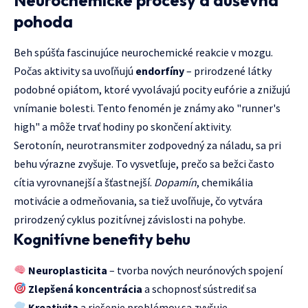
Neurochemické procesy a duševná
pohoda
Beh spúšťa fascinujúce neurochemické reakcie v mozgu.
Počas aktivity sa uvoľňujú
endorfíny
– prirodzené látky
podobné opiátom, ktoré vyvolávajú pocity eufórie a znižujú
vnímanie bolesti. Tento fenomén je známy ako "runner's
high" a môže trvať hodiny po skončení aktivity.
Serotonín, neurotransmiter zodpovedný za náladu, sa pri
behu výrazne zvyšuje. To vysvetľuje, prečo sa bežci často
cítia vyrovnanejší a šťastnejší.
Dopamín
, chemikália
motivácie a odmeňovania, sa tiež uvoľňuje, čo vytvára
prirodzený cyklus pozitívnej závislosti na pohybe.
Kognitívne benefity behu
Neuroplasticita
– tvorba nových neurónových spojení
Zlepšená koncentrácia
a schopnosť sústrediť sa
Kreativita
a riešenie problémov sa zvyšuje