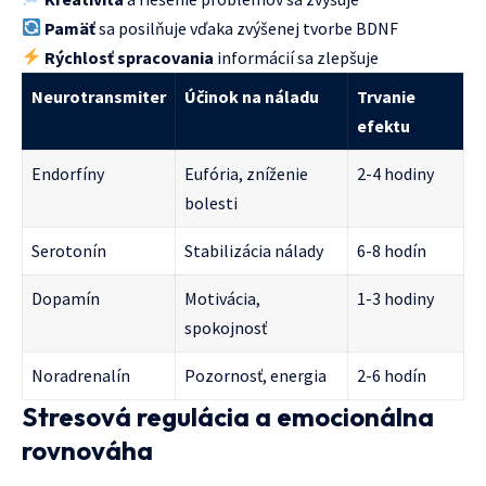
Pamäť
sa posilňuje vďaka zvýšenej tvorbe BDNF
Rýchlosť spracovania
informácií sa zlepšuje
Neurotransmiter
Účinok na náladu
Trvanie
efektu
Endorfíny
Eufória, zníženie
2-4 hodiny
bolesti
Serotonín
Stabilizácia nálady
6-8 hodín
Dopamín
Motivácia,
1-3 hodiny
spokojnosť
Noradrenalín
Pozornosť, energia
2-6 hodín
Stresová regulácia a emocionálna
rovnováha