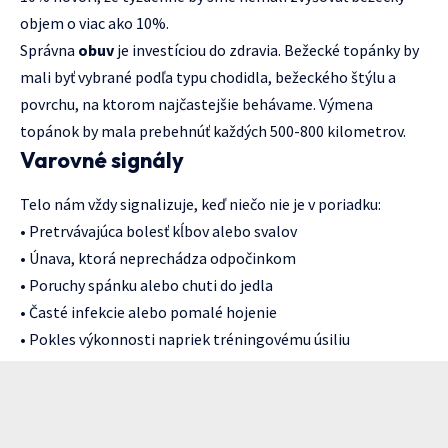
objem o viac ako 10%.
Správna
obuv
je investíciou do zdravia. Bežecké topánky by
mali byť vybrané podľa typu chodidla, bežeckého štýlu a
povrchu, na ktorom najčastejšie behávame. Výmena
topánok by mala prebehnúť každých 500-800 kilometrov.
Varovné signály
Telo nám vždy signalizuje, keď niečo nie je v poriadku:
• Pretrvávajúca bolesť kĺbov alebo svalov
• Únava, ktorá neprechádza odpočinkom
• Poruchy spánku alebo chuti do jedla
• Časté infekcie alebo pomalé hojenie
• Pokles výkonnosti napriek tréningovému úsiliu