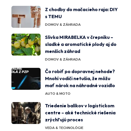
Z chodby do mačacieho raja: DIY
s TEMU
DOMOV & ZÁHRADA
Slivka MIRABELKA v črepníku –
sladké a aromatické plody aj do
menších záhrad
DOMOV & ZÁHRADA
Čo robiť po dopravnej nehode?
Mnohí vodiči netušia, že môžu
mať nárok na náhradné vozidlo
AUTO & MOTO
Triedenie balíkov v logistickom
centre – aké technické riešenia
zrýchľujú proces
VEDA & TECHNOLÓGIE