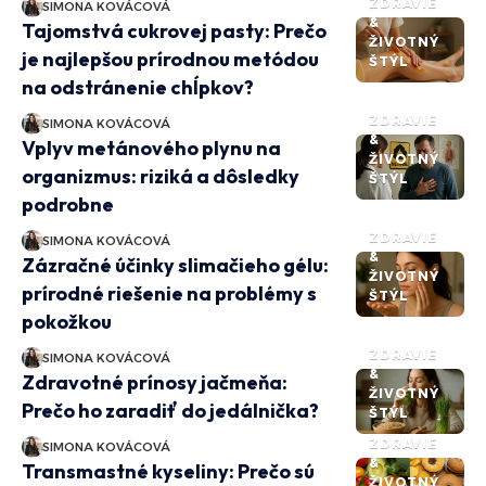
ZDRAVIE
SIMONA KOVÁCOVÁ
&
Tajomstvá cukrovej pasty: Prečo
ŽIVOTNÝ
je najlepšou prírodnou metódou
ŠTÝL
na odstránenie chĺpkov?
ZDRAVIE
SIMONA KOVÁCOVÁ
&
Vplyv metánového plynu na
ŽIVOTNÝ
organizmus: riziká a dôsledky
ŠTÝL
podrobne
ZDRAVIE
SIMONA KOVÁCOVÁ
&
Zázračné účinky slimačieho gélu:
ŽIVOTNÝ
prírodné riešenie na problémy s
ŠTÝL
pokožkou
ZDRAVIE
SIMONA KOVÁCOVÁ
&
Zdravotné prínosy jačmeňa:
ŽIVOTNÝ
Prečo ho zaradiť do jedálnička?
ŠTÝL
ZDRAVIE
SIMONA KOVÁCOVÁ
&
Transmastné kyseliny: Prečo sú
ŽIVOTNÝ