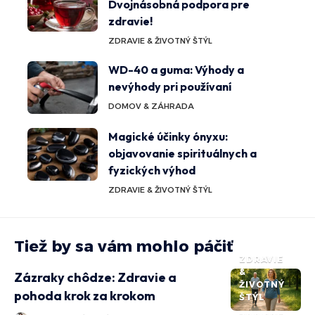
Dvojnásobná podpora pre
zdravie!
ZDRAVIE & ŽIVOTNÝ ŠTÝL
WD-40 a guma: Výhody a
nevýhody pri používaní
DOMOV & ZÁHRADA
Magické účinky ónyxu:
objavovanie spirituálnych a
fyzických výhod
ZDRAVIE & ŽIVOTNÝ ŠTÝL
Tiež by sa vám mohlo páčiť
ZDRAVIE
&
Zázraky chôdze: Zdravie a
ŽIVOTNÝ
pohoda krok za krokom
ŠTÝL