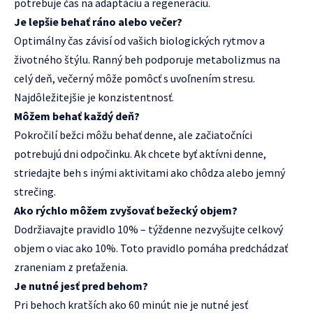
potrebuje čas na adaptáciu a regeneráciu.
Je lepšie behať ráno alebo večer?
Optimálny čas závisí od vašich biologických rytmov a
životného štýlu. Ranný beh podporuje metabolizmus na
celý deň, večerný môže pomôcť s uvoľnením stresu.
Najdôležitejšie je konzistentnosť.
Môžem behať každý deň?
Pokročilí bežci môžu behať denne, ale začiatočníci
potrebujú dni odpočinku. Ak chcete byť aktívni denne,
striedajte beh s inými aktivitami ako chôdza alebo jemný
strečing.
Ako rýchlo môžem zvyšovať bežecký objem?
Dodržiavajte pravidlo 10% – týždenne nezvyšujte celkový
objem o viac ako 10%. Toto pravidlo pomáha predchádzať
zraneniam z preťaženia.
Je nutné jesť pred behom?
Pri behoch kratších ako 60 minút nie je nutné jesť