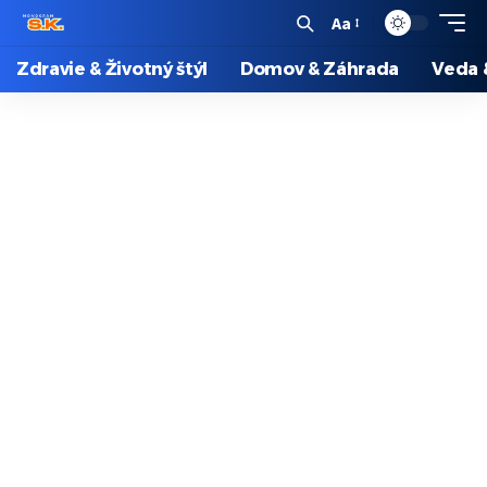
Aa
Zdravie & Životný štýl
Domov & Záhrada
Veda 