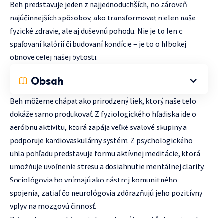
Beh predstavuje jeden z najjednoduchších, no zároveň
najúčinnejších spôsobov, ako transformovať nielen naše
fyzické zdravie, ale aj duševnú pohodu. Nie je to len o
spaľovaní kalórií či budovaní kondície – je to o hlbokej
obnove celej našej bytosti.
Obsah
Beh môžeme chápať ako prirodzený liek, ktorý naše telo
dokáže samo produkovať. Z fyziologického hľadiska ide o
aeróbnu aktivitu, ktorá zapája veľké svalové skupiny a
podporuje kardiovaskulárny systém. Z psychologického
uhla pohľadu predstavuje formu aktívnej meditácie, ktorá
umožňuje uvoľnenie stresu a dosiahnutie mentálnej clarity.
Sociológovia ho vnímajú ako nástroj komunitného
spojenia, zatiaľ čo neurológovia zdôrazňujú jeho pozitívny
vplyv na mozgovú činnosť.