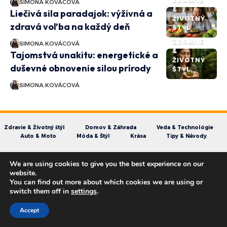
ZDRAVIE
SIMONA KOVÁCOVÁ
&
Liečivá sila paradajok: výživná a
ŽIVOTNÝ
zdravá voľba na každý deň
ŠTÝL
ZDRAVIE
SIMONA KOVÁCOVÁ
&
Tajomstvá unakitu: energetické a
ŽIVOTNÝ
duševné obnovenie silou prírody
ŠTÝL
SIMONA KOVÁCOVÁ
Zdravie & Životný štýl
Domov & Záhrada
Veda & Technológie
Auto & Moto
Móda & Štýl
Krása
Tipy & Návody
We are using cookies to give you the best experience on our
website.
You can find out more about which cookies we are using or
Časopis MonoGramSK - Moderné myšlienky,
switch them off in
settings
.
večné hodnoty
Accept
Informácie uvedené na tejto webovej stránke slúžia len na