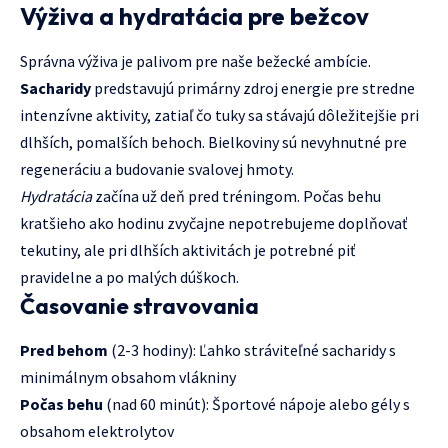
Výživa a hydratácia pre bežcov
Správna výživa je palivom pre naše bežecké ambície.
Sacharidy
predstavujú primárny zdroj energie pre stredne
intenzívne aktivity, zatiaľ čo tuky sa stávajú dôležitejšie pri
dlhších, pomalších behoch. Bielkoviny sú nevyhnutné pre
regeneráciu a budovanie svalovej hmoty.
Hydratácia
začína už deň pred tréningom. Počas behu
kratšieho ako hodinu zvyčajne nepotrebujeme doplňovať
tekutiny, ale pri dlhších aktivitách je potrebné piť
pravidelne a po malých dúškoch.
Časovanie stravovania
Pred behom
(2-3 hodiny): Ľahko stráviteľné sacharidy s
minimálnym obsahom vlákniny
Počas behu
(nad 60 minút): Športové nápoje alebo gély s
obsahom elektrolytov