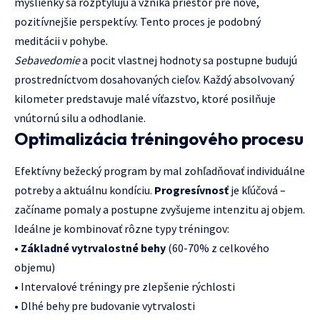
myšlienky sa rozptyľujú a vzniká priestor pre nové,
pozitívnejšie perspektívy. Tento proces je podobný
meditácii v pohybe.
Sebavedomie
a pocit vlastnej hodnoty sa postupne budujú
prostredníctvom dosahovaných cieľov. Každý absolvovaný
kilometer predstavuje malé víťazstvo, ktoré posilňuje
vnútornú silu a odhodlanie.
Optimalizácia tréningového procesu
Efektívny bežecký program by mal zohľadňovať individuálne
potreby a aktuálnu kondíciu.
Progresívnosť
je kľúčová –
začíname pomaly a postupne zvyšujeme intenzitu aj objem.
Ideálne je kombinovať rôzne typy tréningov:
•
Základné vytrvalostné behy
(60-70% z celkového
objemu)
• Intervalové tréningy pre zlepšenie rýchlosti
• Dlhé behy pre budovanie vytrvalosti