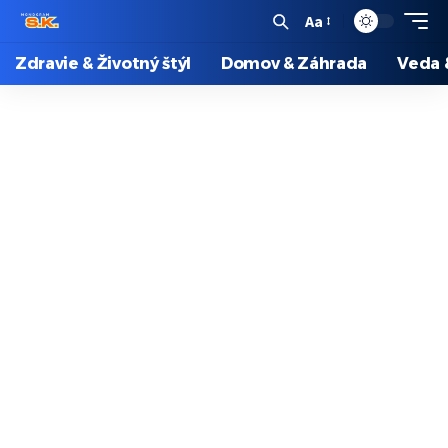
Aa
Zdravie & Životný štýl
Domov & Záhrada
Veda 