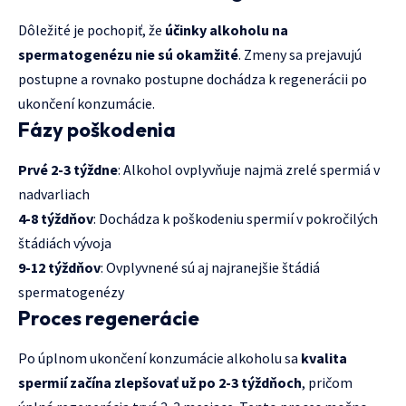
Dôležité je pochopiť, že
účinky alkoholu na
spermatogenézu nie sú okamžité
. Zmeny sa prejavujú
postupne a rovnako postupne dochádza k regenerácii po
ukončení konzumácie.
Fázy poškodenia
Prvé 2-3 týždne
: Alkohol ovplyvňuje najmä zrelé spermiá v
nadvarliach
4-8 týždňov
: Dochádza k poškodeniu spermií v pokročilých
štádiách vývoja
9-12 týždňov
: Ovplyvnené sú aj najranejšie štádiá
spermatogenézy
Proces regenerácie
Po úplnom ukončení konzumácie alkoholu sa
kvalita
spermií začína zlepšovať už po 2-3 týždňoch
, pričom