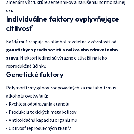
zmenám v štruktúre semenníkov a narušeniu hormonálnej
osi.
Individuálne faktory ovplyvňujące
citlivosť
Každý muž reaguje na alkohol rozdielne v závislosti od
genetických predispozícií a celkového zdravotného
stavu
. Niektorí jedinci sú výrazne citlivejší na jeho
reprodukčné účinky.
Genetické faktory
Polymorfizmy génov zodpovedných za metabolizmus
alkoholu ovplyvňujú:
• Rýchlosť odbúravania etanolu
• Produkciu toxických metabolitov
• Antioxidačnú kapacitu organizmu
• Citlivosť reprodukčných tkanív