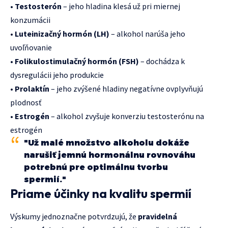
•
Testosterón
– jeho hladina klesá už pri miernej
konzumácii
•
Luteinizačný hormón (LH)
– alkohol narúša jeho
uvoľňovanie
•
Folikulostimulačný hormón (FSH)
– dochádza k
dysregulácii jeho produkcie
•
Prolaktín
– jeho zvýšené hladiny negatívne ovplyvňujú
plodnosť
•
Estrogén
– alkohol zvyšuje konverziu testosterónu na
estrogén
"Už malé množstvo alkoholu dokáže
narušiť jemnú hormonálnu rovnováhu
potrebnú pre optimálnu tvorbu
spermií."
Priame účinky na kvalitu spermií
Výskumy jednoznačne potvrdzujú, že
pravidelná