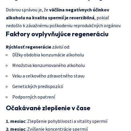
Dobrou správou je, že
väčšina negatívnych účinkov
alkoholu na kvalitu spermií je reverzibilná
, pokiaľ
nedošlo k závažnému poškodeniu reprodukčných orgánov.
Faktory ovplyvňujúce regeneráciu
Rýchlosť regenerácie
závisí od:
Dĺžky obdobia konzumácie alkoholu
Množstva konzumovaného alkoholu
Veku a celkového zdravotného stavu
Genetických predispozícií
Podporných opatrení
Očakávané zlepšenie v čase
1. mesiac
: Zlepšenie pohyblivosti a vitality spermií
2. mesiac
: Zvýšenie koncentrácie spermií