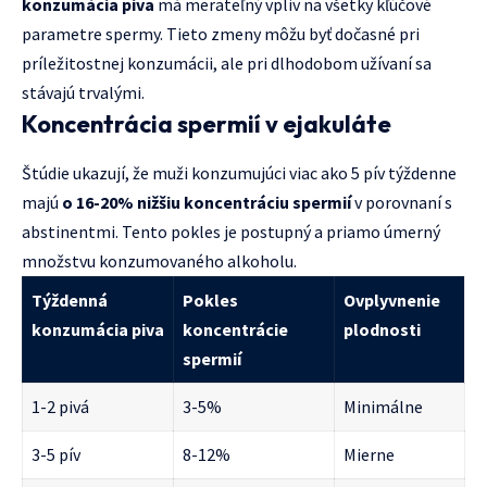
konzumácia piva
má merateľný vpliv na všetky kľúčové
parametre spermy. Tieto zmeny môžu byť dočasné pri
príležitostnej konzumácii, ale pri dlhodobom užívaní sa
stávajú trvalými.
Koncentrácia spermií v ejakuláte
Štúdie ukazují, že muži konzumujúci viac ako 5 pív týždenne
majú
o 16-20% nižšiu koncentráciu spermií
v porovnaní s
abstinentmi. Tento pokles je postupný a priamo úmerný
množstvu konzumovaného alkoholu.
Týždenná
Pokles
Ovplyvnenie
konzumácia piva
koncentrácie
plodnosti
spermií
1-2 pivá
3-5%
Minimálne
3-5 pív
8-12%
Mierne