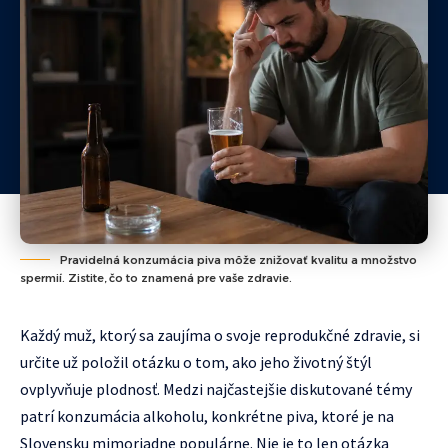
Pravidelná konzumácia piva môže znižovať kvalitu a množstvo
spermií. Zistite, čo to znamená pre vaše zdravie.
Každý muž, ktorý sa zaujíma o svoje reprodukčné zdravie, si
určite už položil otázku o tom, ako jeho životný štýl
ovplyvňuje plodnosť. Medzi najčastejšie diskutované témy
patrí konzumácia alkoholu, konkrétne piva, ktoré je na
Slovensku mimoriadne populárne. Nie je to len otázka