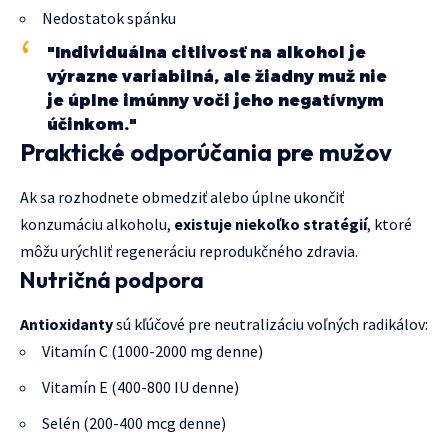
Nedostatok spánku
"Individuálna citlivosť na alkohol je
výrazne variabilná, ale žiadny muž nie
je úplne imúnny voči jeho negatívnym
účinkom."
Praktické odporúčania pre mužov
Ak sa rozhodnete obmedziť alebo úplne ukončiť
konzumáciu alkoholu,
existuje niekoľko stratégií
, ktoré
môžu urýchliť regeneráciu reprodukčného zdravia.
Nutričná podpora
Antioxidanty
sú kľúčové pre neutralizáciu voľných radikálov:
Vitamín C (1000-2000 mg denne)
Vitamín E (400-800 IU denne)
Selén (200-400 mcg denne)