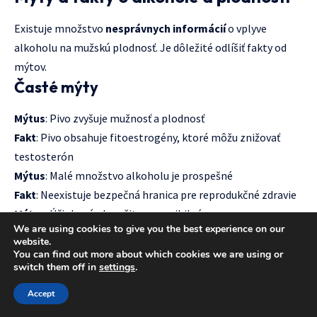
Existuje množstvo
nesprávnych informácií
o vplyve
alkoholu na mužskú plodnosť. Je dôležité odlíšiť fakty od
mýtov.
Časté mýty
Mýtus
: Pivo zvyšuje mužnosť a plodnosť
Fakt
: Pivo obsahuje fitoestrogény, ktoré môžu znižovať
testosterón
Mýtus
: Malé množstvo alkoholu je prospešné
Fakt
: Neexistuje bezpečná hranica pre reprodukčné zdravie
Mýtus
: Účinky sú okamžite reverzibilné
We are using cookies to give you the best experience on our
Fakt
: Regenerácia trvá 2-3 mesiace
website.
Mýtus
: Kvalita alkoholu nemá význam
You can find out more about which cookies we are using or
switch them off in
settings
.
Fakt
: Rôzne nápoje majú rozdielne dodatočné účinky
Accept