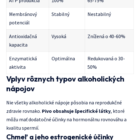
ATP produkcia
100%
65-75%
Membránový
Stabilný
Nestabilný
potenciál
Antioxidačná
Vysoká
Znížená o 40-60%
kapacita
Enzymatická
Optimálna
Redukovaná o 30-
aktivita
50%
Vplyv rôznych typov alkoholických
nápojov
Nie všetky alkoholické nápoje pôsobia na reprodukčné
zdravie rovnako.
Pivo obsahuje špecifické látky
, ktoré
môžu mať dodatočné účinky na hormonálnu rovnováhu a
kvalitu spermií.
Chmeľ a jeho estrogenické účinky