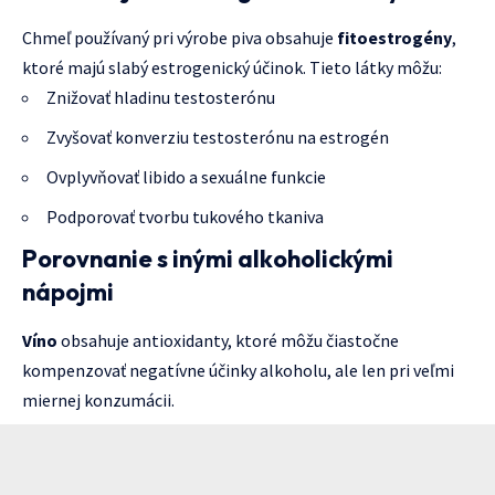
Chmeľ používaný pri výrobe piva obsahuje
fitoestrogény
,
ktoré majú slabý estrogenický účinok. Tieto látky môžu:
Znižovať hladinu testosterónu
Zvyšovať konverziu testosterónu na estrogén
Ovplyvňovať libido a sexuálne funkcie
Podporovať tvorbu tukového tkaniva
Porovnanie s inými alkoholickými
nápojmi
Víno
obsahuje antioxidanty, ktoré môžu čiastočne
kompenzovať negatívne účinky alkoholu, ale len pri veľmi
miernej konzumácii.