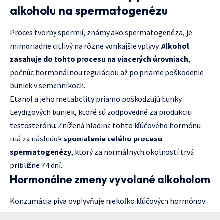
alkoholu na spermatogenézu
Proces tvorby spermií, známy ako spermatogenéza, je
mimoriadne citlivý na rôzne vonkajšie vplyvy.
Alkohol
zasahuje do tohto procesu na viacerých úrovniach
,
počnúc hormonálnou reguláciou až po priame poškodenie
buniek v semenníkoch.
Etanol a jeho metabolity priamo poškodzujú bunky
Leydigových buniek, ktoré sú zodpovedné za produkciu
testosterónu. Znížená hladina tohto kľúčového hormónu
má za následok
spomalenie celého procesu
spermatogenézy
, ktorý za normálnych okolností trvá
približne 74 dní.
Hormonálne zmeny vyvolané alkoholom
Konzumácia piva ovplyvňuje niekoľko kľúčových hormónov: