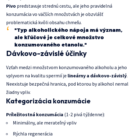
Pivo
predstavuje strednú cestu, ale jeho pravidelná
konzumácia vo väčších množstvách je obzvlášť
problematická kvôli obsahu chmeľu.
"Typ alkoholického nápoja má význam,
ale kľúčové je celkové množstvo
konzumovaného etanolu."
Dávkovo-závislé účinky
Vzťah medzi množstvom konzumovaného alkoholu a jeho
vplyvom na kvalitu spermií je
lineárny a dávkovo-závislý
.
Neexistuje bezpečná hranica, pod ktorou by alkohol nemal
žiadny vpliv.
Kategorizácia konzumácie
Príležitostná konzumácia
(1-2 pivá týždenne):
Minimálny, ale merateľný vpliv
Rýchla regenerácia