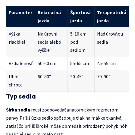
Parameter
Rekreačná
Športová
Terapeutická
jazda
jazda
jazda
Výška
Na úrovni
5-10 cm
Nad úrovňou
riadidiel
sedla alebo
pod
sedla
vyššie
sedlom
Vzdialenosť
50-60 cm
55-65 cm
45-55 cm
Uhol
60-80°
30-45°
70-90°
chrbta
Typ sedla
Šírka sedla
musí zodpovedať anatomickým rozmerom
panvy. Príliš úzke sedlo spôsobuje tlak na mäkké tkanivá,
zatiaľ čo príliš široké môže obmedziť prirodzený pohyb nôh.
Kvalitné sedlo by malo mať: