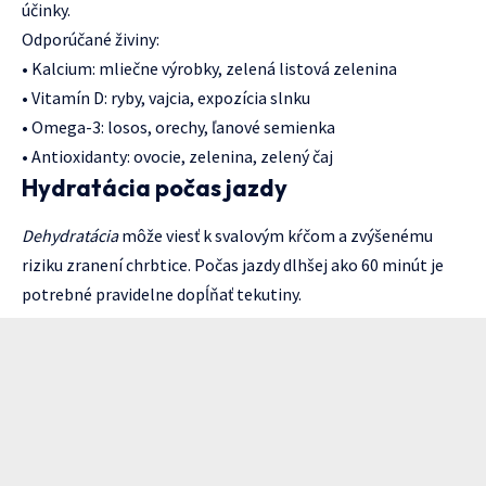
účinky.
Odporúčané živiny:
• Kalcium: mliečne výrobky, zelená listová zelenina
• Vitamín D: ryby, vajcia, expozícia slnku
• Omega-3: losos, orechy, ľanové semienka
• Antioxidanty: ovocie, zelenina, zelený čaj
Hydratácia počas jazdy
Dehydratácia
môže viesť k svalovým kŕčom a zvýšenému
riziku zranení chrbtice. Počas jazdy dlhšej ako 60 minút je
potrebné pravidelne dopĺňať tekutiny.