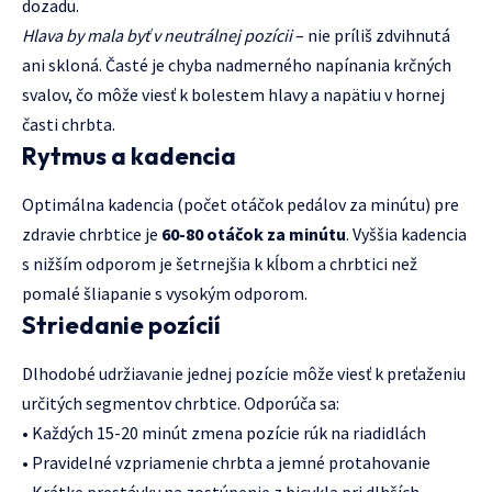
dozadu.
Hlava by mala byť v neutrálnej pozícii
– nie príliš zdvihnutá
ani skloná. Časté je chyba nadmerného napínania krčných
svalov, čo môže viesť k bolestem hlavy a napätiu v hornej
časti chrbta.
Rytmus a kadencia
Optimálna kadencia (počet otáčok pedálov za minútu) pre
zdravie chrbtice je
60-80 otáčok za minútu
. Vyššia kadencia
s nižším odporom je šetrnejšia k kĺbom a chrbtici než
pomalé šliapanie s vysokým odporom.
Striedanie pozícií
Dlhodobé udržiavanie jednej pozície môže viesť k preťaženiu
určitých segmentov chrbtice. Odporúča sa:
• Každých 15-20 minút zmena pozície rúk na riadidlách
• Pravidelné vzpriamenie chrbta a jemné protahovanie