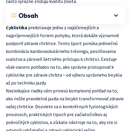
často výrazne znižujú kvalitu života.
Obsah
Cyklistika
predstavuje jednu z najúčinnejších a
najpríjemnejších foriem pohybu, ktorá dokáže významně
podporiť zdravie chrbtice. Tento šport ponúka jedinečnú
kombináciu kardiovaskulárneho tréningu, posilňovania
svalstva a zároveň šetrného prístupu k chrbtici. Existuje
však viacero pohľadov na to, ako správne pristupovať k
cyklistike pre zdravie chrbta – od výberu správneho bicykla
až po techniku jazdy.
Nasledujúce riadky vám prinesú komplexný pohľad na to,
ako môže pravidelná jazda na bicykli transformovať zdravie
vašej chrbtice. Dozviete sa o konkrétnych fyziologických
procesoch, praktických tipoch pre začiatočníkov aj
pokročilých cyklistov, a získate nástroje na to, aby ste si
vytvorili udržateľný a zdravý cyklistický režim.