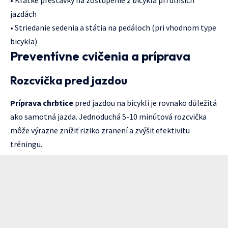
• Krátke prestávky na zostúpenie z bicykla pri dlhších
jazdách
• Striedanie sedenia a státia na pedáloch (pri vhodnom type
bicykla)
Preventívne cvičenia a príprava
Rozcvička pred jazdou
Príprava chrbtice
pred jazdou na bicykli je rovnako důležitá
ako samotná jazda. Jednoduchá 5-10 minútová rozcvička
môže výrazne znížiť riziko zranení a zvýšiť efektivitu
tréningu.