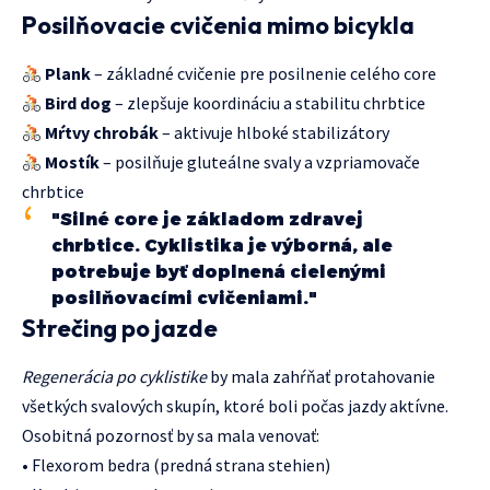
Posilňovacie cvičenia mimo bicykla
Plank
– základné cvičenie pre posilnenie celého core
Bird dog
– zlepšuje koordináciu a stabilitu chrbtice
Mŕtvy chrobák
– aktivuje hlboké stabilizátory
Mostík
– posilňuje gluteálne svaly a vzpriamovače
chrbtice
"Silné core je základom zdravej
chrbtice. Cyklistika je výborná, ale
potrebuje byť doplnená cielenými
posilňovacími cvičeniami."
Strečing po jazde
Regenerácia po cyklistike
by mala zahŕňať protahovanie
všetkých svalových skupín, ktoré boli počas jazdy aktívne.
Osobitná pozornosť by sa mala venovať:
• Flexorom bedra (predná strana stehien)