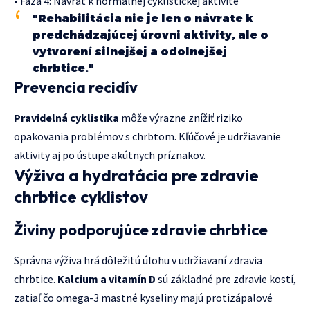
• Fáza 4: Návrat k normálnej cyklistickej aktivite
"Rehabilitácia nie je len o návrate k
predchádzajúcej úrovni aktivity, ale o
vytvorení silnejšej a odolnejšej
chrbtice."
Prevencia recidív
Pravidelná cyklistika
môže výrazne znížiť riziko
opakovania problémov s chrbtom. Kľúčové je udržiavanie
aktivity aj po ústupe akútnych príznakov.
Výživa a hydratácia pre zdravie
chrbtice cyklistov
Živiny podporujúce zdravie chrbtice
Správna výživa hrá dôležitú úlohu v udržiavaní zdravia
chrbtice.
Kalcium a vitamín D
sú základné pre zdravie kostí,
zatiaľ čo omega-3 mastné kyseliny majú protizápalové