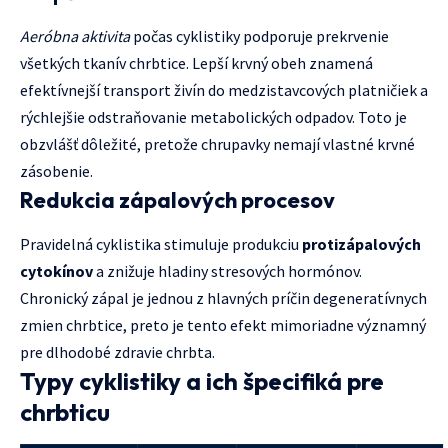
Aeróbna aktivita
počas cyklistiky podporuje prekrvenie
všetkých tkanív chrbtice. Lepší krvný obeh znamená
efektívnejší transport živín do medzistavcových platničiek a
rýchlejšie odstraňovanie metabolických odpadov. Toto je
obzvlášť dôležité, pretože chrupavky nemají vlastné krvné
zásobenie.
Redukcia zápalových procesov
Pravidelná cyklistika stimuluje produkciu
protizápalových
cytokínov
a znižuje hladiny stresových hormónov.
Chronický zápal je jednou z hlavných príčin degeneratívnych
zmien chrbtice, preto je tento efekt mimoriadne významný
pre dlhodobé zdravie chrbta.
Typy cyklistiky a ich špecifiká pre
chrbticu