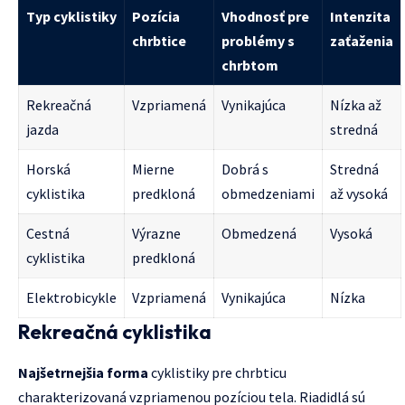
Typ cyklistiky
Pozícia
Vhodnosť pre
Intenzita
chrbtice
problémy s
zaťaženia
chrbtom
Rekreačná
Vzpriamená
Vynikajúca
Nízka až
jazda
stredná
Horská
Mierne
Dobrá s
Stredná
cyklistika
predkloná
obmedzeniami
až vysoká
Cestná
Výrazne
Obmedzená
Vysoká
cyklistika
predkloná
Elektrobicykle
Vzpriamená
Vynikajúca
Nízka
Rekreačná cyklistika
Najšetrnejšia forma
cyklistiky pre chrbticu
charakterizovaná vzpriamenou pozíciou tela. Riadidlá sú