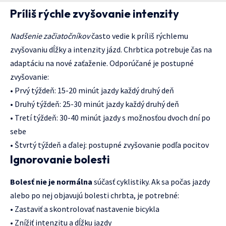
Príliš rýchle zvyšovanie intenzity
Nadšenie začiatočníkov
často vedie k príliš rýchlemu
zvyšovaniu dĺžky a intenzity jázd. Chrbtica potrebuje čas na
adaptáciu na nové zaťaženie. Odporúčané je postupné
zvyšovanie:
• Prvý týždeň: 15-20 minút jazdy každý druhý deň
• Druhý týždeň: 25-30 minút jazdy každý druhý deň
• Tretí týždeň: 30-40 minút jazdy s možnosťou dvoch dní po
sebe
• Štvrtý týždeň a ďalej: postupné zvyšovanie podľa pocitov
Ignorovanie bolesti
Bolesť nie je normálna
súčasť cyklistiky. Ak sa počas jazdy
alebo po nej objavujú bolesti chrbta, je potrebné:
• Zastaviť a skontrolovať nastavenie bicykla
• Znížiť intenzitu a dĺžku jazdy