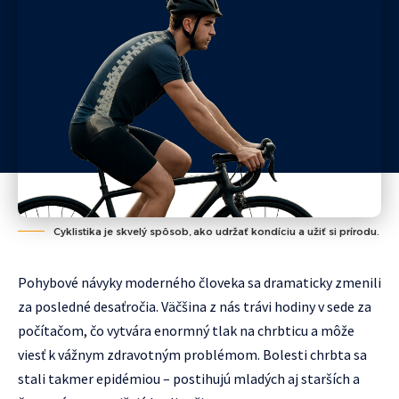
Cyklistika je skvelý spôsob, ako udržať kondíciu a užiť si prírodu.
Pohybové návyky moderného človeka sa dramaticky zmenili
za posledné desaťročia. Väčšina z nás trávi hodiny v sede za
počítačom, čo vytvára enormný tlak na chrbticu a môže
viesť k vážnym zdravotným problémom. Bolesti chrbta sa
stali takmer epidémiou – postihujú mladých aj starších a