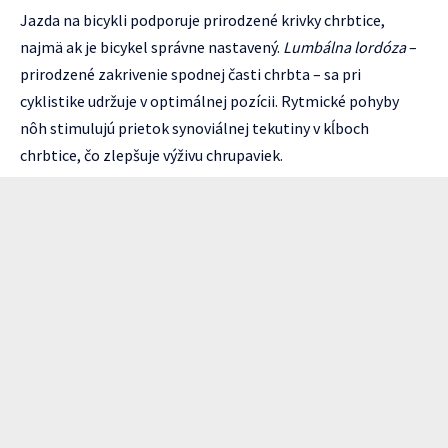
Jazda na bicykli podporuje prirodzené krivky chrbtice,
najmä ak je bicykel správne nastavený.
Lumbálna lordóza
–
prirodzené zakrivenie spodnej časti chrbta – sa pri
cyklistike udržuje v optimálnej pozícii. Rytmické pohyby
nôh stimulujú prietok synoviálnej tekutiny v kĺboch
chrbtice, čo zlepšuje výživu chrupaviek.