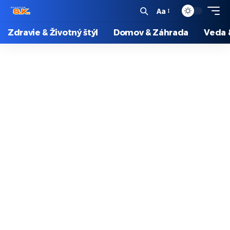
Aa
Zdravie & Životný štýl
Domov & Záhrada
Veda 