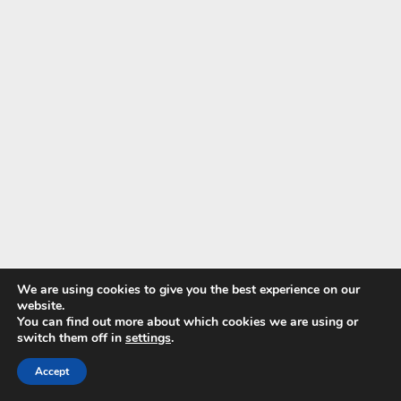
Odporúčania pre hydratáciu:
We are using cookies to give you the best experience on our
website.
• 500 ml tekutín 2 hodiny pred jazdou
You can find out more about which cookies we are using or
• 200-300 ml každých 15-20 minút počas jazdy
switch them off in
settings
.
• Elektrolyty pri jazdách dlhších ako 90 minút
Accept
• Kontrola farby moču ako indikátor hydratácie