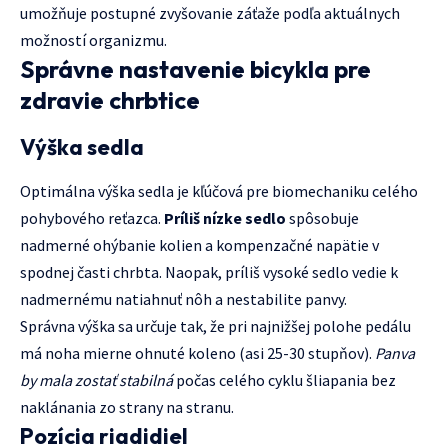
umožňuje postupné zvyšovanie záťaže podľa aktuálnych
možností organizmu.
Správne nastavenie bicykla pre
zdravie chrbtice
Výška sedla
Optimálna výška sedla je kľúčová pre biomechaniku celého
pohybového reťazca.
Príliš nízke sedlo
spôsobuje
nadmerné ohýbanie kolien a kompenzačné napätie v
spodnej časti chrbta. Naopak, príliš vysoké sedlo vedie k
nadmernému natiahnuť nôh a nestabilite panvy.
Správna výška sa určuje tak, že pri najnižšej polohe pedálu
má noha mierne ohnuté koleno (asi 25-30 stupňov).
Panva
by mala zostať stabilná
počas celého cyklu šliapania bez
naklánania zo strany na stranu.
Pozícia riadidiel