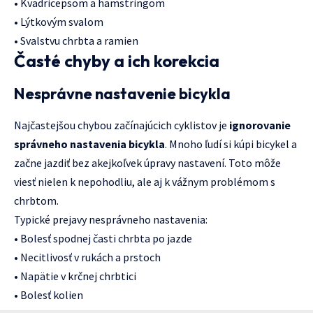
• Kvadricepsom a hamstringom
• Lýtkovým svalom
• Svalstvu chrbta a ramien
Časté chyby a ich korekcia
Nesprávne nastavenie bicykla
Najčastejšou chybou začínajúcich cyklistov je
ignorovanie
správneho nastavenia bicykla
. Mnoho ľudí si kúpi bicykel a
začne jazdiť bez akejkoľvek úpravy nastavení. Toto môže
viesť nielen k nepohodliu, ale aj k vážnym problémom s
chrbtom.
Typické prejavy nesprávneho nastavenia:
• Bolesť spodnej časti chrbta po jazde
• Necitlivosť v rukách a prstoch
• Napätie v krčnej chrbtici
• Bolesť kolien