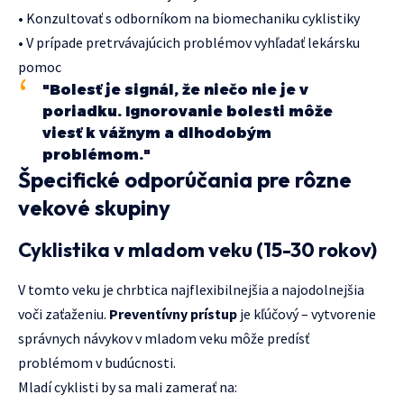
• Konzultovať s odborníkom na biomechaniku cyklistiky
• V prípade pretrvávajúcich problémov vyhľadať lekársku
pomoc
"Bolesť je signál, že niečo nie je v
poriadku. Ignorovanie bolesti môže
viesť k vážnym a dlhodobým
problémom."
Špecifické odporúčania pre rôzne
vekové skupiny
Cyklistika v mladom veku (15-30 rokov)
V tomto veku je chrbtica najflexibilnejšia a najodolnejšia
voči zaťaženiu.
Preventívny prístup
je kľúčový – vytvorenie
správnych návykov v mladom veku môže predísť
problémom v budúcnosti.
Mladí cyklisti by sa mali zamerať na: