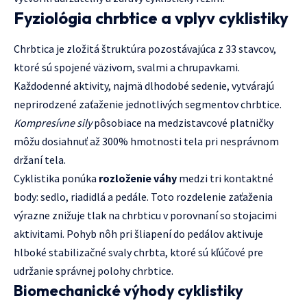
Fyziológia chrbtice a vplyv cyklistiky
Chrbtica je zložitá štruktúra pozostávajúca z 33 stavcov,
ktoré sú spojené väzivom, svalmi a chrupavkami.
Každodenné aktivity, najmä dlhodobé sedenie, vytvárajú
neprirodzené zaťaženie jednotlivých segmentov chrbtice.
Kompresívne sily
pôsobiace na medzistavcové platničky
môžu dosiahnuť až 300% hmotnosti tela pri nesprávnom
držaní tela.
Cyklistika ponúka
rozloženie váhy
medzi tri kontaktné
body: sedlo, riadidlá a pedále. Toto rozdelenie zaťaženia
výrazne znižuje tlak na chrbticu v porovnaní so stojacimi
aktivitami. Pohyb nôh pri šliapení do pedálov aktivuje
hlboké stabilizačné svaly chrbta, ktoré sú kľúčové pre
udržanie správnej polohy chrbtice.
Biomechanické výhody cyklistiky