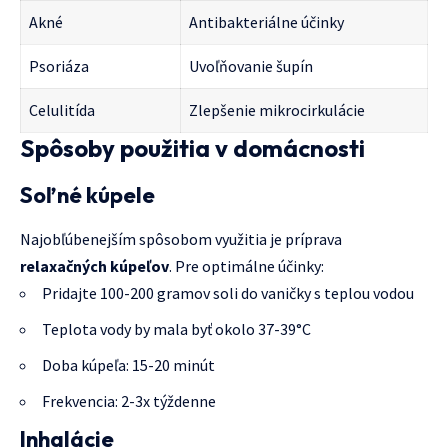
Akné
Antibakteriálne účinky
Psoriáza
Uvoľňovanie šupín
Celulitída
Zlepšenie mikrocirkulácie
Spôsoby použitia v domácnosti
Soľné kúpele
Najobľúbenejším spôsobom využitia je príprava
relaxačných kúpeľov
. Pre optimálne účinky:
Pridajte 100-200 gramov soli do vaničky s teplou vodou
Teplota vody by mala byť okolo 37-39°C
Doba kúpeľa: 15-20 minút
Frekvencia: 2-3x týždenne
Inhalácie