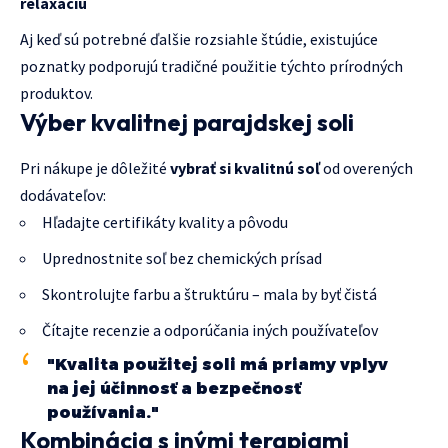
relaxáciu
Aj keď sú potrebné ďalšie rozsiahle štúdie, existujúce
poznatky podporujú tradičné použitie týchto prírodných
produktov.
Výber kvalitnej parajdskej soli
Pri nákupe je dôležité
vybrať si kvalitnú soľ
od overených
dodávateľov:
Hľadajte certifikáty kvality a pôvodu
Uprednostnite soľ bez chemických prísad
Skontrolujte farbu a štruktúru – mala by byť čistá
Čítajte recenzie a odporúčania iných používateľov
"Kvalita použitej soli má priamy vplyv
na jej účinnosť a bezpečnosť
používania."
Kombinácia s inými terapiami