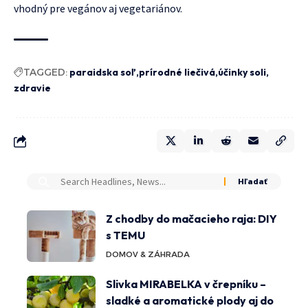
vhodný pre vegánov aj vegetariánov.
TAGGED:
paraidska soľ
prírodné liečivá
účinky soli
zdravie
Z chodby do mačacieho raja: DIY
s TEMU
DOMOV & ZÁHRADA
Slivka MIRABELKA v črepníku –
sladké a aromatické plody aj do