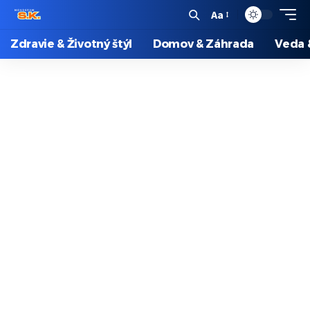
Aa
Zdravie & Životný štýl
Domov & Záhrada
Veda 