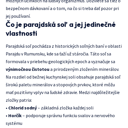
možných účinkoch na ľudský organizmus. Dozviete sa tiež o
bezpečnom dávkovaní a o tom, na čo si treba dať pozor pri
jej používaní.
Čo je parajdská soľ a jej jedinečné
vlastnosti
Parajdská soľ pochádza z historických soľných baní v oblasti
Parajdu v Rumunsku, kde sa ťaží už stáročia. Táto soľ sa
formovala v priebehu geologických epoch a vyznačuje sa
výnimočnou čistotou
a prirodzeným zložením minerálov.
Na rozdiel od bežnej kuchynskej soli obsahuje parajdská soľ
širokú paletu minerálov a stopových prvkov, ktoré môžu
mať pozitívny vplyv na ľudské zdravie. Medzi najdôležitejšie
zložky patria:
•
Chlorid sodný
– základná zložka každej soli
•
Horčík
– podporuje správnu funkciu svalov a nervového
systému