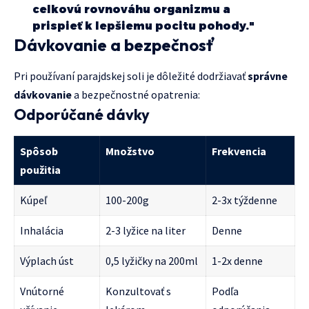
celkovú rovnováhu organizmu a
prispieť k lepšiemu pocitu pohody."
Dávkovanie a bezpečnosť
Pri používaní parajdskej soli je dôležité dodržiavať
správne
dávkovanie
a bezpečnostné opatrenia:
Odporúčané dávky
Spôsob
Množstvo
Frekvencia
použitia
Kúpeľ
100-200g
2-3x týždenne
Inhalácia
2-3 lyžice na liter
Denne
Výplach úst
0,5 lyžičky na 200ml
1-2x denne
Vnútorné
Konzultovať s
Podľa