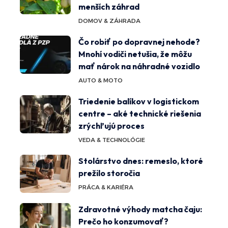
menších záhrad
DOMOV & ZÁHRADA
Čo robiť po dopravnej nehode?
Mnohí vodiči netušia, že môžu
mať nárok na náhradné vozidlo
AUTO & MOTO
Triedenie balíkov v logistickom
centre – aké technické riešenia
zrýchľujú proces
VEDA & TECHNOLÓGIE
Stolárstvo dnes: remeslo, ktoré
prežilo storočia
PRÁCA & KARIÉRA
Zdravotné výhody matcha čaju:
Prečo ho konzumovať?