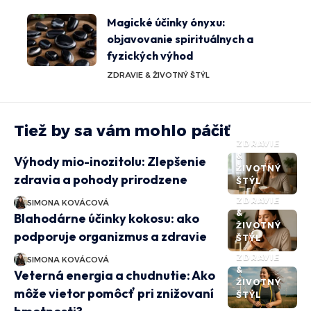
Magické účinky ónyxu:
objavovanie spirituálnych a
fyzických výhod
ZDRAVIE & ŽIVOTNÝ ŠTÝL
Tiež by sa vám mohlo páčiť
ZDRAVIE
&
Výhody mio-inozitolu: Zlepšenie
ŽIVOTNÝ
zdravia a pohody prirodzene
ŠTÝL
ZDRAVIE
SIMONA KOVÁCOVÁ
&
Blahodárne účinky kokosu: ako
ŽIVOTNÝ
podporuje organizmus a zdravie
ŠTÝL
ZDRAVIE
SIMONA KOVÁCOVÁ
&
Veterná energia a chudnutie: Ako
ŽIVOTNÝ
môže vietor pomôcť pri znižovaní
ŠTÝL