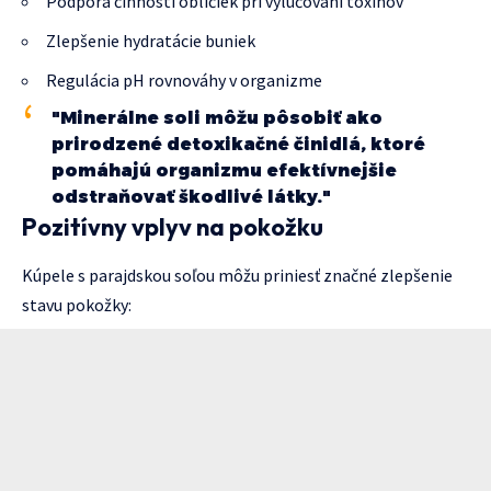
Podpora činnosti obličiek pri vylučovaní toxínov
Zlepšenie hydratácie buniek
Regulácia pH rovnováhy v organizme
"Minerálne soli môžu pôsobiť ako
prirodzené detoxikačné činidlá, ktoré
pomáhajú organizmu efektívnejšie
odstraňovať škodlivé látky."
Pozitívny vplyv na pokožku
Kúpele s parajdskou soľou môžu priniesť značné zlepšenie
stavu pokožky: