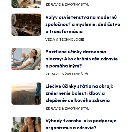
ZDRAVIE & ŽIVOTNÝ ŠTÝL
Vplyv osvietenstva na modernú
spoločnosť a myslenie: dedičstvo
a transformácia
VEDA & TECHNOLÓGIE
Pozitívne účinky darovania
plazmy: Ako chráni vaše zdravie
a pomáha iným?
ZDRAVIE & ŽIVOTNÝ ŠTÝL
Liečivé účinky státia na okraji:
zmiernenie bolesti kĺbov a
zlepšenie celkového zdravia
ZDRAVIE & ŽIVOTNÝ ŠTÝL
Výhody tvarohu: ako podporuje
organizmus a zdravie?