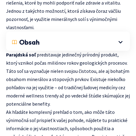
riešenia, ktoré by mohli podporiť naše zdravie a vitalitu.
Jednou z takýchto možností, ktorá získava čoraz väčšiu
pozornosť, je využitie minerálnych solí s výnimočnými
vlastnosťami.
Obsah
Parajdská soľ
predstavuje jedinečný prírodný produkt,
ktorý vznikol počas miliónov rokov geologických procesov.
Táto soľ sa vyznačuje nielen svojou čistotou, ale aj bohatým
obsahom minerálov a stopových prvkov. Existuje niekoľko
pohľadov na jej využitie – od tradičnej ľudovej medicíny cez
moderné wellness trendy až po vedecké štúdie skúmajúce jej
potenciálne benefity.
Ak hľadáte komplexný prehľad o tom, ako môže táto
výnimočná soľ prispieť k vašej pohode, nájdete tu praktické
informácie o jej vlastnostiach, spôsoboch použitia a