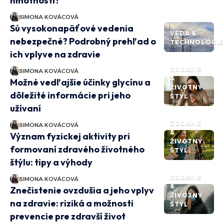
hmotnosti?
SIMONA KOVÁCOVÁ
Sú vysokonapäťové vedenia
VEDA &
nebezpečné? Podrobný prehľad o
TECHNOLÓGIE
ich vplyve na zdravie
ZDRAVIE
SIMONA KOVÁCOVÁ
&
Možné vedľajšie účinky glycínu a
ŽIVOTNÝ
dôležité informácie pri jeho
ŠTÝL
užívaní
ZDRAVIE
SIMONA KOVÁCOVÁ
&
Význam fyzickej aktivity pri
ŽIVOTNÝ
formovaní zdravého životného
ŠTÝL
štýlu: tipy a výhody
ZDRAVIE
SIMONA KOVÁCOVÁ
&
Znečistenie ovzdušia a jeho vplyv
ŽIVOTNÝ
na zdravie: riziká a možnosti
ŠTÝL
prevencie pre zdravší život