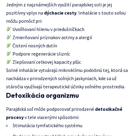
Jedným z najznámejších využití parajdskej soli je jej
pozitívny vplyv na
dýchacie cesty
. Inhalácie s touto soľou
môžu pomôcť pri:
Uvoľňovaní hlienu v priedušníčkach
Zmierňovaní príznakov astmy a alergií
Čistení nosných dutín
Podpore regenerácie slizníc
Zlepšovaní celkovej kapacity pľúc
Solné inhalácie vytvárajú mikroklímu podobnú tej, ktorá sa
nachádza v prirodzených soľných jaskyniach, kde sa už
stáročia využívajú terapeutické účinky soľného prostredia.
Detoxikácia organizmu
Parajdská soľ môže podporovať prirodzené
detoxikačné
procesy
v tele viacerými spôsobmi:
Stimulácia lymfatického systému