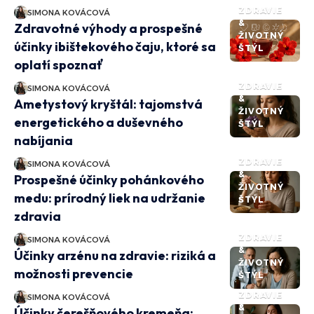
ZDRAVIE
SIMONA KOVÁCOVÁ
&
Zdravotné výhody a prospešné
ŽIVOTNÝ
účinky ibištekového čaju, ktoré sa
ŠTÝL
oplatí spoznať
ZDRAVIE
SIMONA KOVÁCOVÁ
&
Ametystový kryštál: tajomstvá
ŽIVOTNÝ
energetického a duševného
ŠTÝL
nabíjania
ZDRAVIE
SIMONA KOVÁCOVÁ
&
Prospešné účinky pohánkového
ŽIVOTNÝ
medu: prírodný liek na udržanie
ŠTÝL
zdravia
ZDRAVIE
SIMONA KOVÁCOVÁ
&
Účinky arzénu na zdravie: riziká a
ŽIVOTNÝ
možnosti prevencie
ŠTÝL
ZDRAVIE
SIMONA KOVÁCOVÁ
&
Účinky čerešňového kremeňa: