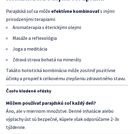
Parajdská soľ sa môže
efektívne kombinovať
s inými
prirodzenými terapiami:
Aromaterapia s éterickými olejmi
Masáže a reflexológia
Joga a meditácia
Zdravá strava bohatá na minerály
Takáto holistická kombinácia môže zosilniť pozitívne
účinky a prispieť k celkovému zlepšeniu zdravotného stavu.
Často kladené otázky
Môžem používať parajdskú soľ každý deň?
Áno, ale v miernom množstve. Denné inhalácie alebo
výplachy úst sú bezpečné, kúpele však odporúčame 2-3x
týždenne.