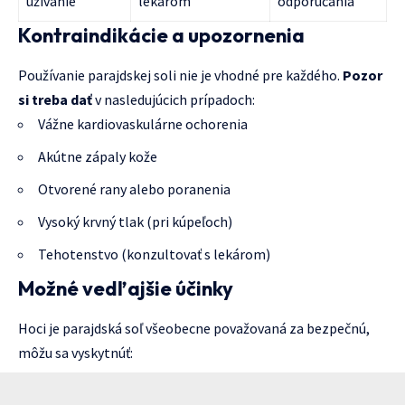
užívanie
lekárom
odporúčania
Kontraindikácie a upozornenia
Používanie parajdskej soli nie je vhodné pre každého.
Pozor
si treba dať
v nasledujúcich prípadoch:
Vážne kardiovaskulárne ochorenia
Akútne zápaly kože
Otvorené rany alebo poranenia
Vysoký krvný tlak (pri kúpeľoch)
Tehotenstvo (konzultovať s lekárom)
Možné vedľajšie účinky
Hoci je parajdská soľ všeobecne považovaná za bezpečnú,
môžu sa vyskytnúť: