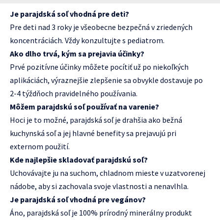
Je parajdská soľ vhodná pre deti?
Pre deti nad 3 roky je všeobecne bezpečná v zriedených
koncentráciách. Vždy konzultujte s pediatrom.
Ako dlho trvá, kým sa prejavia účinky?
Prvé pozitívne účinky môžete pocítiť už po niekoľkých
aplikáciách, výraznejšie zlepšenie sa obvykle dostavuje po
2-4 týždňoch pravidelného používania.
Môžem parajdskú soľ používať na varenie?
Hoci je to možné, parajdská soľ je drahšia ako bežná
kuchynská soľ a jej hlavné benefity sa prejavujú pri
externom použití.
Kde najlepšie skladovať parajdskú soľ?
Uchovávajte ju na suchom, chladnom mieste v uzatvorenej
nádobe, aby si zachovala svoje vlastnosti a nenavlhla.
Je parajdská soľ vhodná pre vegánov?
Áno, parajdská soľ je 100% prírodný minerálny produkt