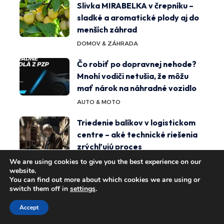
Slivka MIRABELKA v črepníku –
sladké a aromatické plody aj do
menších záhrad
DOMOV & ZÁHRADA
Čo robiť po dopravnej nehode?
Mnohí vodiči netušia, že môžu
mať nárok na náhradné vozidlo
AUTO & MOTO
Triedenie balíkov v logistickom
centre – aké technické riešenia
zrýchľujú proces
VEDA & TECHNOLÓGIE
We are using cookies to give you the best experience on our
website.
You can find out more about which cookies we are using or
Stolárstvo dnes: remeslo, ktoré
switch them off in
settings
.
prežilo storočia
PRÁCA & KARIÉRA
Accept