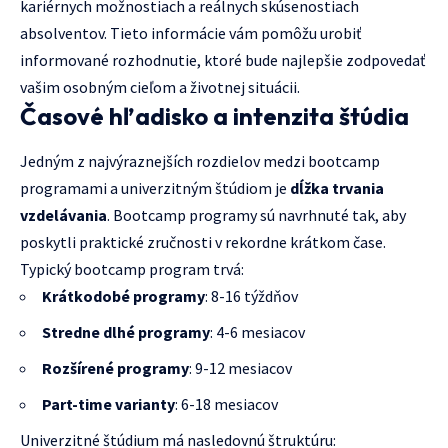
kariérnych možnostiach a reálnych skúsenostiach
absolventov. Tieto informácie vám pomôžu urobiť
informované rozhodnutie, ktoré bude najlepšie zodpovedať
vašim osobným cieľom a životnej situácii.
Časové hľadisko a intenzita štúdia
Jedným z najvýraznejších rozdielov medzi bootcamp
programami a univerzitným štúdiom je
dĺžka trvania
vzdelávania
. Bootcamp programy sú navrhnuté tak, aby
poskytli praktické zručnosti v rekordne krátkom čase.
Typický bootcamp program trvá:
Krátkodobé programy
: 8-16 týždňov
Stredne dlhé programy
: 4-6 mesiacov
Rozšírené programy
: 9-12 mesiacov
Part-time varianty
: 6-18 mesiacov
Univerzitné štúdium má nasledovnú štruktúru: