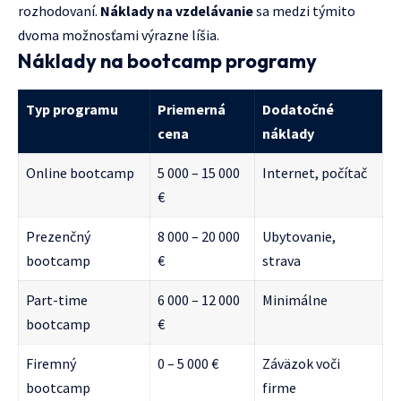
rozhodovaní.
Náklady na vzdelávanie
sa medzi týmito
dvoma možnosťami výrazne líšia.
Náklady na bootcamp programy
Typ programu
Priemerná
Dodatočné
cena
náklady
Online bootcamp
5 000 – 15 000
Internet, počítač
€
Prezenčný
8 000 – 20 000
Ubytovanie,
bootcamp
€
strava
Part-time
6 000 – 12 000
Minimálne
bootcamp
€
Firemný
0 – 5 000 €
Záväzok voči
bootcamp
firme