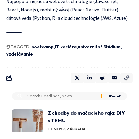
Najpopulárnejšie sú webové technológie (JavaScript,
React, Node.js), mobilný vývoj (React Native, Flutter),
dátová veda (Python, R) a cloud technológie (AWS, Azure).
TAGGED:
bootcamp
IT kariéra
univerzitné štúdium
vzdelávanie
Z chodby do mačacieho raja: DIY
s TEMU
DOMOV & ZÁHRADA