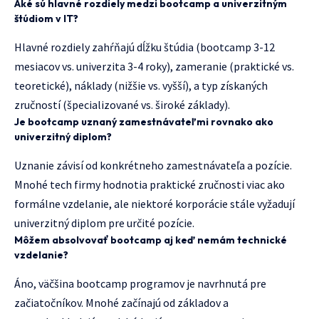
Aké sú hlavné rozdiely medzi bootcamp a univerzitným
štúdiom v IT?
Hlavné rozdiely zahŕňajú dĺžku štúdia (bootcamp 3-12
mesiacov vs. univerzita 3-4 roky), zameranie (praktické vs.
teoretické), náklady (nižšie vs. vyšší), a typ získaných
zručností (špecializované vs. široké základy).
Je bootcamp uznaný zamestnávateľmi rovnako ako
univerzitný diplom?
Uznanie závisí od konkrétneho zamestnávateľa a pozície.
Mnohé tech firmy hodnotia praktické zručnosti viac ako
formálne vzdelanie, ale niektoré korporácie stále vyžadují
univerzitný diplom pre určité pozície.
Môžem absolvovať bootcamp aj keď nemám technické
vzdelanie?
Áno, väčšina bootcamp programov je navrhnutá pre
začiatočníkov. Mnohé začínajú od základov a