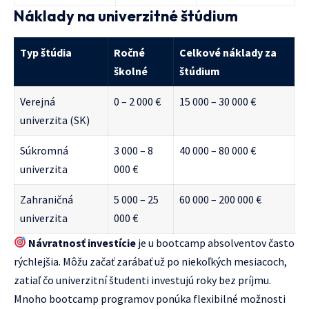
Náklady na univerzitné štúdium
Typ štúdia
Ročné
Celkové náklady za
školné
štúdium
Verejná
0 – 2 000 €
15 000 – 30 000 €
univerzita (SK)
Súkromná
3 000 – 8
40 000 – 80 000 €
univerzita
000 €
Zahraničná
5 000 – 25
60 000 – 200 000 €
univerzita
000 €
Návratnosť investície
je u bootcamp absolventov často
rýchlejšia. Môžu začať zarábať už po niekoľkých mesiacoch,
zatiaľ čo univerzitní študenti investujú roky bez príjmu.
Mnoho bootcamp programov ponúka flexibilné možnosti