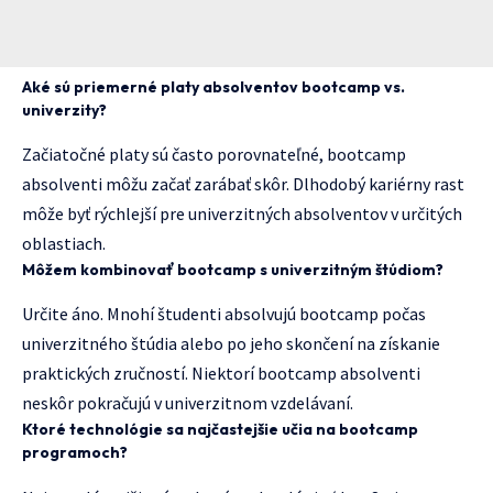
Aké sú priemerné platy absolventov bootcamp vs.
univerzity?
Začiatočné platy sú často porovnateľné, bootcamp
absolventi môžu začať zarábať skôr. Dlhodobý kariérny rast
môže byť rýchlejší pre univerzitných absolventov v určitých
oblastiach.
Môžem kombinovať bootcamp s univerzitným štúdiom?
Určite áno. Mnohí študenti absolvujú bootcamp počas
univerzitného štúdia alebo po jeho skončení na získanie
praktických zručností. Niektorí bootcamp absolventi
neskôr pokračujú v univerzitnom vzdelávaní.
Ktoré technológie sa najčastejšie učia na bootcamp
programoch?