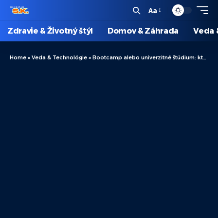
Aa
Zdravie & Životný štýl
Domov & Záhrada
Veda 
Home
»
Veda & Technológie
»
Bootcamp alebo univerzitné štúdium: ktorá voľba je lepšia v oblasti IT?