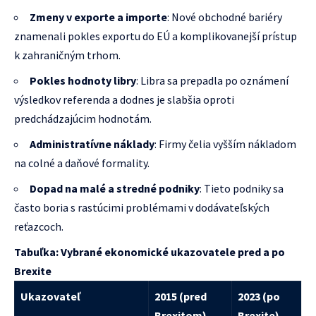
Zmeny v exporte a importe
: Nové obchodné bariéry
znamenali pokles exportu do EÚ a komplikovanejší prístup
k zahraničným trhom.
Pokles hodnoty libry
: Libra sa prepadla po oznámení
výsledkov referenda a dodnes je slabšia oproti
predchádzajúcim hodnotám.
Administratívne náklady
: Firmy čelia vyšším nákladom
na colné a daňové formality.
Dopad na malé a stredné podniky
: Tieto podniky sa
často boria s rastúcimi problémami v dodávateľských
reťazcoch.
Tabuľka: Vybrané ekonomické ukazovatele pred a po
Brexite
Ukazovateľ
2015 (pred
2023 (po
Brexitom)
Brexite)