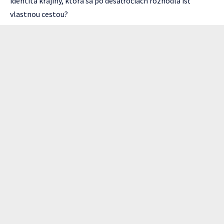
identita krajiny, ktorá sa po desaťročiach rozhodla ísť
vlastnou cestou?