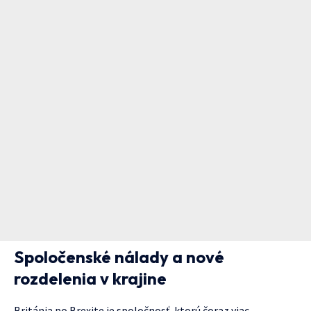
Spoločenské nálady a nové
rozdelenia v krajine
Británia po Brexite je spoločnosť, ktorú čoraz viac