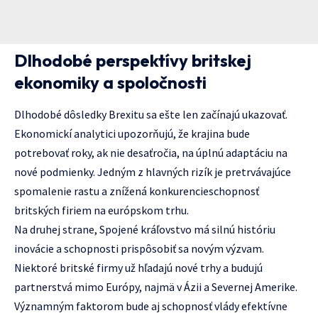
Dlhodobé perspektívy britskej
ekonomiky a spoločnosti
Dlhodobé dôsledky Brexitu sa ešte len začínajú ukazovať.
Ekonomickí analytici upozorňujú, že krajina bude
potrebovať roky, ak nie desaťročia, na úplnú adaptáciu na
nové podmienky. Jedným z hlavných rizík je pretrvávajúce
spomalenie rastu a znížená konkurencieschopnosť
britských firiem na európskom trhu.
Na druhej strane, Spojené kráľovstvo má silnú históriu
inovácie a schopnosti prispôsobiť sa novým výzvam.
Niektoré britské firmy už hľadajú nové trhy a budujú
partnerstvá mimo Európy, najmä v Ázii a Severnej Amerike.
Významným faktorom bude aj schopnosť vlády efektívne