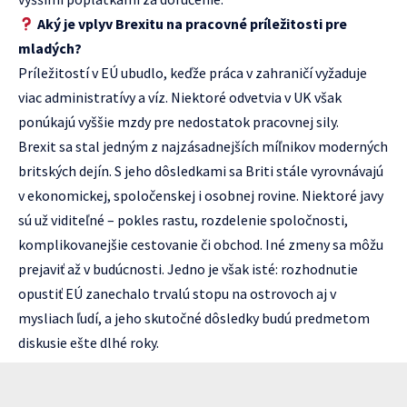
Aký je vplyv Brexitu na pracovné príležitosti pre
mladých?
Príležitostí v EÚ ubudlo, keďže práca v zahraničí vyžaduje
viac administratívy a víz. Niektoré odvetvia v UK však
ponúkajú vyššie mzdy pre nedostatok pracovnej sily.
Brexit sa stal jedným z najzásadnejších míľnikov moderných
britských dejín. S jeho dôsledkami sa Briti stále vyrovnávajú
v ekonomickej, spoločenskej i osobnej rovine. Niektoré javy
sú už viditeľné – pokles rastu, rozdelenie spoločnosti,
komplikovanejšie cestovanie či obchod. Iné zmeny sa môžu
prejaviť až v budúcnosti. Jedno je však isté: rozhodnutie
opustiť EÚ zanechalo trvalú stopu na ostrovoch aj v
mysliach ľudí, a jeho skutočné dôsledky budú predmetom
diskusie ešte dlhé roky.