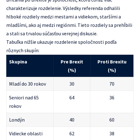
charakterizuje rozdelenie. Výsledky referenda odhalili
hlboké rozdiely medzi mestami a vidiekom, staršími a
mladšími, ako aj medzi regiónmi. Tieto rozdiely sa prehĺbili
a stali sa trvalou súčasťou verejnej diskusie.
Tabuľka nižšie ukazuje rozdelenie spoločnosti podľa
rôznych skupín:
Skupina
Pre Brexit
Proti Brexitu
(%)
(%)
Mladí do 30 rokov
30
70
Seniori nad 65
64
36
rokov
Londýn
40
60
Vidiecke oblasti
62
38