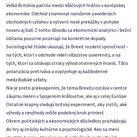
Veľká Británia patrila medzi kľúčových hráčov v európskej
ekonomike. Odchod znamenal narušenie zavedených
obchodných vzťahov a vytvoril nové prekážky v pohybe
tovaru aj ľudí. Z tohto dôvodu sa ekonomickí analytici i bežní
občania pozorne pozerajú na konkrétne dopady.
Sociologické štúdie ukazujú, že Brexit rozdelil spoločnosť –
na tých, ktorí v odchode videli víťazstvo suverenity, a na
tých, ktorí sa obávajú straty výhod otvorených hraníc. Táto
polarizácia pretrváva a ovplyvňuje aj každodenné
medziľudské vzťahy.
Nie je preto prekvapením, že téma Brexitu ostáva v centre
záujmu nielen v Spojenom kráľovstve, ale aj v celej Európe.
Ostatné krajiny sledujú britský experiment, aby zistili, aké
výhody a nevýhody môže podobný krok priniesť.
Okrem politických a ekonomických dôsledkov prichádzajú
do hry aj otázky kultúrne a psychologické. Ako sa mení