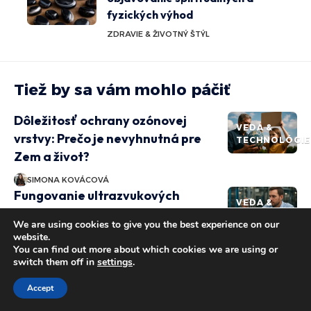
fyzických výhod
ZDRAVIE & ŽIVOTNÝ ŠTÝL
Tiež by sa vám mohlo páčiť
Dôležitosť ochrany ozónovej
VEDA &
vrstvy: Prečo je nevyhnutná pre
TECHNOLÓGIE
Zem a život?
SIMONA KOVÁCOVÁ
Fungovanie ultrazvukových
VEDA &
senzorov: základné princípy a
TECHNOLÓGIE
We are using cookies to give you the best experience on our
praktické aplikácie v priemysle.
website.
You can find out more about which cookies we are using or
SIMONA KOVÁCOVÁ
switch them off in
settings
.
Počítač a zdravie: Ako sa chrániť
VEDA &
pred digitálnou únavou a
Accept
TECHNOLÓGIE
bolesťami