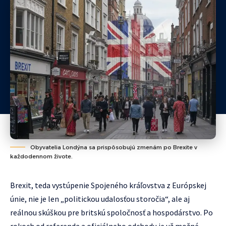
Obyvatelia Londýna sa prispôsobujú zmenám po Brexite v
každodennom živote.
Brexit, teda vystúpenie Spojeného kráľovstva z Európskej
únie, nie je len „politickou udalosťou storočia“, ale aj
reálnou skúškou pre britskú spoločnosť a hospodárstvo. Po
rokoch od referenda a oficiálneho odchodu je už možné