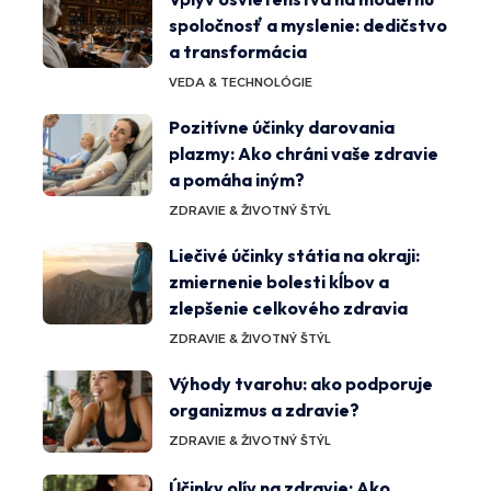
spoločnosť a myslenie: dedičstvo
a transformácia
VEDA & TECHNOLÓGIE
Pozitívne účinky darovania
plazmy: Ako chráni vaše zdravie
a pomáha iným?
ZDRAVIE & ŽIVOTNÝ ŠTÝL
Liečivé účinky státia na okraji:
zmiernenie bolesti kĺbov a
zlepšenie celkového zdravia
ZDRAVIE & ŽIVOTNÝ ŠTÝL
Výhody tvarohu: ako podporuje
organizmus a zdravie?
ZDRAVIE & ŽIVOTNÝ ŠTÝL
Účinky olív na zdravie: Ako