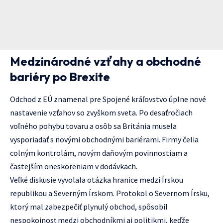
Medzinárodné vzťahy a obchodné
bariéry po Brexite
Odchod z EÚ znamenal pre Spojené kráľovstvo úplne nové
nastavenie vzťahov so zvyškom sveta. Po desaťročiach
voľného pohybu tovaru a osôb sa Británia musela
vysporiadať s novými obchodnými bariérami. Firmy čelia
colným kontrolám, novým daňovým povinnostiam a
častejším oneskoreniam v dodávkach.
Veľké diskusie vyvolala otázka hranice medzi Írskou
republikou a Severným Írskom. Protokol o Severnom Írsku,
ktorý mal zabezpečiť plynulý obchod, spôsobil
nespokojnosť medzi obchodníkmi aj politikmi, keďže