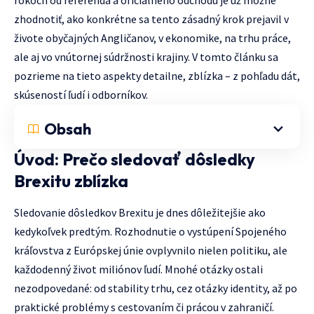
zhodnotiť, ako konkrétne sa tento zásadný krok prejavil v
živote obyčajných Angličanov, v ekonomike, na trhu práce,
ale aj vo vnútornej súdržnosti krajiny. V tomto článku sa
pozrieme na tieto aspekty detailne, zblízka – z pohľadu dát,
skúseností ľudí i odborníkov.
Obsah
Úvod: Prečo sledovať dôsledky
Brexitu zblízka
Sledovanie dôsledkov Brexitu je dnes dôležitejšie ako
kedykoľvek predtým. Rozhodnutie o vystúpení Spojeného
kráľovstva z Európskej únie ovplyvnilo nielen politiku, ale
každodenný život miliónov ľudí. Mnohé otázky ostali
nezodpovedané: od stability trhu, cez otázky identity, až po
praktické problémy s cestovaním či prácou v zahraničí.