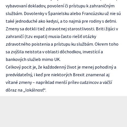
vybavovaní dokladov, povolení či prístupu k zahraničným
službám. Dovolenky v Španielsku alebo Francúzsku už nie sú
také jednoduché ako kedysi, a to najmä pre rodiny s deťmi.
Zmeny sa dotkli tiež zdravotnej starostlivosti. Briti žijúci v
zahraničí (tzv. expati) musia často riešiť otázky
zdravotného poistenia a prístupu ku službám. Okrem toho
sa zvýšila neistota v oblasti dôchodkov, investícií a
bankových služieb mimo UK.
Celkový pocit je, že každodenný život je menej pohodlný a
predvídateľný, i keď pre niektorých Brexit znamenal aj
vítané zmeny – napríklad menší prílev cudzincov a väčší
dôraz na „lokálnosť“.