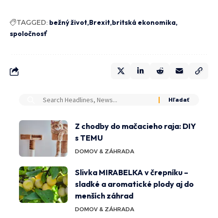
TAGGED:
bežný život
Brexit
britská ekonomika
spoločnosť
Z chodby do mačacieho raja: DIY
s TEMU
DOMOV & ZÁHRADA
Slivka MIRABELKA v črepníku –
sladké a aromatické plody aj do
menších záhrad
DOMOV & ZÁHRADA