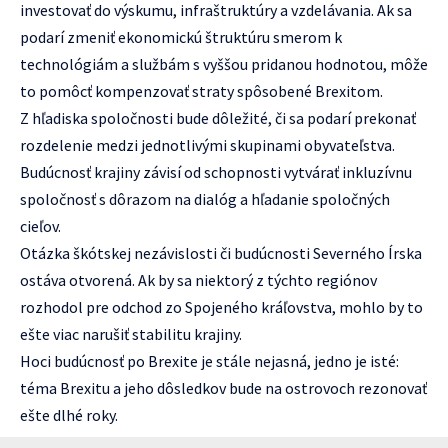
investovať do výskumu, infraštruktúry a vzdelávania. Ak sa
podarí zmeniť ekonomickú štruktúru smerom k
technológiám a službám s vyššou pridanou hodnotou, môže
to pomôcť kompenzovať straty spôsobené Brexitom.
Z hľadiska spoločnosti bude dôležité, či sa podarí prekonať
rozdelenie medzi jednotlivými skupinami obyvateľstva.
Budúcnosť krajiny závisí od schopnosti vytvárať inkluzívnu
spoločnosť s dôrazom na dialóg a hľadanie spoločných
cieľov.
Otázka škótskej nezávislosti či budúcnosti Severného Írska
ostáva otvorená. Ak by sa niektorý z týchto regiónov
rozhodol pre odchod zo Spojeného kráľovstva, mohlo by to
ešte viac narušiť stabilitu krajiny.
Hoci budúcnosť po Brexite je stále nejasná, jedno je isté:
téma Brexitu a jeho dôsledkov bude na ostrovoch rezonovať
ešte dlhé roky.