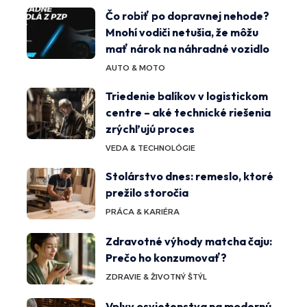
Čo robiť po dopravnej nehode?
Mnohí vodiči netušia, že môžu
mať nárok na náhradné vozidlo
AUTO & MOTO
Triedenie balíkov v logistickom
centre – aké technické riešenia
zrýchľujú proces
VEDA & TECHNOLÓGIE
Stolárstvo dnes: remeslo, ktoré
prežilo storočia
PRÁCA & KARIÉRA
Zdravotné výhody matcha čaju:
Prečo ho konzumovať?
ZDRAVIE & ŽIVOTNÝ ŠTÝL
Vplyv osvietenstva na modernú