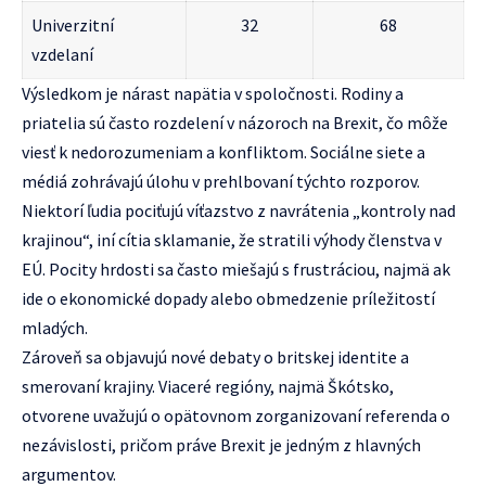
Univerzitní
32
68
vzdelaní
Výsledkom je nárast napätia v spoločnosti. Rodiny a
priatelia sú často rozdelení v názoroch na Brexit, čo môže
viesť k nedorozumeniam a konfliktom. Sociálne siete a
médiá zohrávajú úlohu v prehlbovaní týchto rozporov.
Niektorí ľudia pociťujú víťazstvo z navrátenia „kontroly nad
krajinou“, iní cítia sklamanie, že stratili výhody členstva v
EÚ. Pocity hrdosti sa často miešajú s frustráciou, najmä ak
ide o ekonomické dopady alebo obmedzenie príležitostí
mladých.
Zároveň sa objavujú nové debaty o britskej identite a
smerovaní krajiny. Viaceré regióny, najmä Škótsko,
otvorene uvažujú o opätovnom zorganizovaní referenda o
nezávislosti, pričom práve Brexit je jedným z hlavných
argumentov.