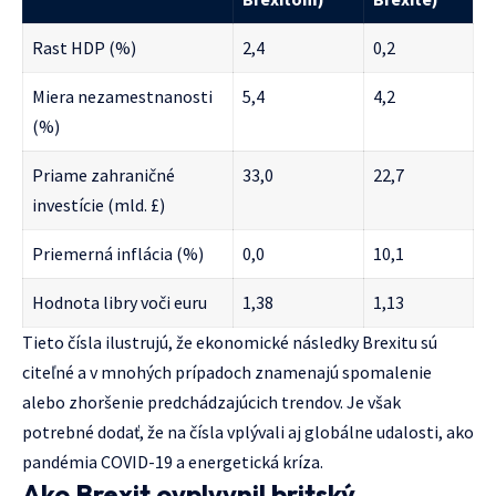
Rast HDP (%)
2,4
0,2
Miera nezamestnanosti
5,4
4,2
(%)
Priame zahraničné
33,0
22,7
investície (mld. £)
Priemerná inflácia (%)
0,0
10,1
Hodnota libry voči euru
1,38
1,13
Tieto čísla ilustrujú, že ekonomické následky Brexitu sú
citeľné a v mnohých prípadoch znamenajú spomalenie
alebo zhoršenie predchádzajúcich trendov. Je však
potrebné dodať, že na čísla vplývali aj globálne udalosti, ako
pandémia COVID-19 a energetická kríza.
Ako Brexit ovplyvnil britský