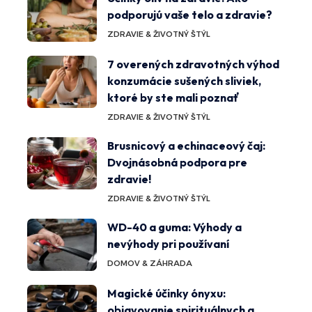
podporujú vaše telo a zdravie?
ZDRAVIE & ŽIVOTNÝ ŠTÝL
7 overených zdravotných výhod
konzumácie sušených sliviek,
ktoré by ste mali poznať
ZDRAVIE & ŽIVOTNÝ ŠTÝL
Brusnicový a echinaceový čaj:
Dvojnásobná podpora pre
zdravie!
ZDRAVIE & ŽIVOTNÝ ŠTÝL
WD-40 a guma: Výhody a
nevýhody pri používaní
DOMOV & ZÁHRADA
Magické účinky ónyxu:
objavovanie spirituálnych a