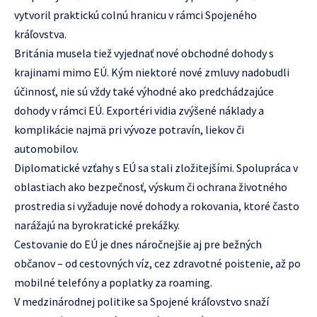
vytvoril praktickú colnú hranicu v rámci Spojeného
kráľovstva.
Británia musela tiež vyjednať nové obchodné dohody s
krajinami mimo EÚ. Kým niektoré nové zmluvy nadobudli
účinnosť, nie sú vždy také výhodné ako predchádzajúce
dohody v rámci EÚ. Exportéri vidia zvýšené náklady a
komplikácie najmä pri vývoze potravín, liekov či
automobilov.
Diplomatické vzťahy s EÚ sa stali zložitejšími. Spolupráca v
oblastiach ako bezpečnosť, výskum či ochrana životného
prostredia si vyžaduje nové dohody a rokovania, ktoré často
narážajú na byrokratické prekážky.
Cestovanie do EÚ je dnes náročnejšie aj pre bežných
občanov – od cestovných víz, cez zdravotné poistenie, až po
mobilné telefóny a poplatky za roaming.
V medzinárodnej politike sa Spojené kráľovstvo snaží