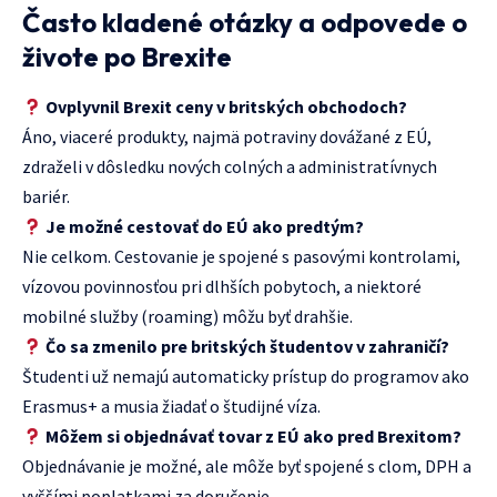
Často kladené otázky a odpovede o
živote po Brexite
Ovplyvnil Brexit ceny v britských obchodoch?
Áno, viaceré produkty, najmä potraviny dovážané z EÚ,
zdraželi v dôsledku nových colných a administratívnych
bariér.
Je možné cestovať do EÚ ako predtým?
Nie celkom. Cestovanie je spojené s pasovými kontrolami,
vízovou povinnosťou pri dlhších pobytoch, a niektoré
mobilné služby (roaming) môžu byť drahšie.
Čo sa zmenilo pre britských študentov v zahraničí?
Študenti už nemajú automaticky prístup do programov ako
Erasmus+ a musia žiadať o študijné víza.
Môžem si objednávať tovar z EÚ ako pred Brexitom?
Objednávanie je možné, ale môže byť spojené s clom, DPH a
vyššími poplatkami za doručenie.