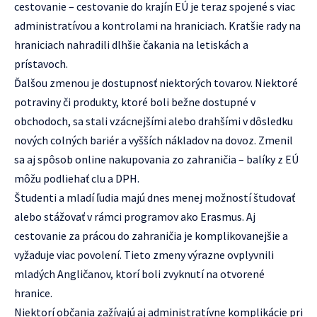
cestovanie – cestovanie do krajín EÚ je teraz spojené s viac
administratívou a kontrolami na hraniciach. Kratšie rady na
hraniciach nahradili dlhšie čakania na letiskách a
prístavoch.
Ďalšou zmenou je dostupnosť niektorých tovarov. Niektoré
potraviny či produkty, ktoré boli bežne dostupné v
obchodoch, sa stali vzácnejšími alebo drahšími v dôsledku
nových colných bariér a vyšších nákladov na dovoz. Zmenil
sa aj spôsob online nakupovania zo zahraničia – balíky z EÚ
môžu podliehať clu a DPH.
Študenti a mladí ľudia majú dnes menej možností študovať
alebo stážovať v rámci programov ako Erasmus. Aj
cestovanie za prácou do zahraničia je komplikovanejšie a
vyžaduje viac povolení. Tieto zmeny výrazne ovplyvnili
mladých Angličanov, ktorí boli zvyknutí na otvorené
hranice.
Niektorí občania zažívajú aj administratívne komplikácie pri