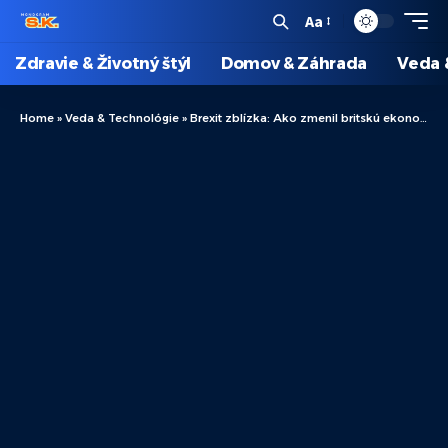
Aa
Zdravie & Životný štýl
Domov & Záhrada
Veda 
Home
»
Veda & Technológie
»
Brexit zblízka: Ako zmenil britskú ekonomiku, spoločnosť a bežný život Angličanov