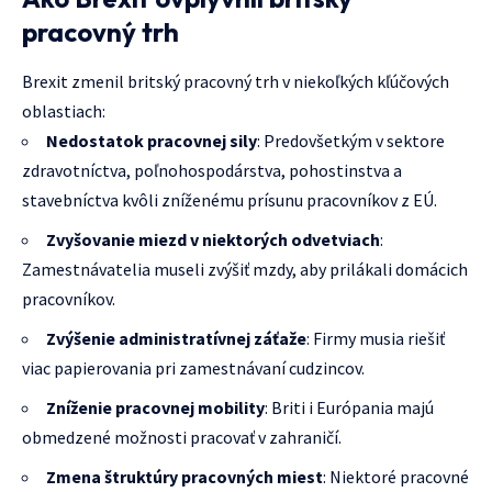
pracovný trh
Brexit zmenil britský pracovný trh v niekoľkých kľúčových
oblastiach:
Nedostatok pracovnej sily
: Predovšetkým v sektore
zdravotníctva, poľnohospodárstva, pohostinstva a
stavebníctva kvôli zníženému prísunu pracovníkov z EÚ.
Zvyšovanie miezd v niektorých odvetviach
:
Zamestnávatelia museli zvýšiť mzdy, aby prilákali domácich
pracovníkov.
Zvýšenie administratívnej záťaže
: Firmy musia riešiť
viac papierovania pri zamestnávaní cudzincov.
Zníženie pracovnej mobility
: Briti i Európania majú
obmedzené možnosti pracovať v zahraničí.
Zmena štruktúry pracovných miest
: Niektoré pracovné