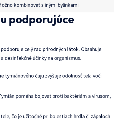
Možno kombinovať s inými bylinkami
nu podporujúce
y podporuje celý rad prírodných látok. Obsahuje
é a dezinfekčné účinky na organizmus.
ie tymiánového čaju zvyšuje odolnosť tela voči
ymián pomáha bojovať proti baktériám a vírusom,
ele, čo je užitočné pri bolestiach hrdla či zápaloch