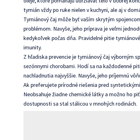
oleje, ktoré pomáhajú udržiavať telo v dobrej kond
tymián vždy po ruke nielen v kuchyni, ale aj v domá
Tymiánový čaj môže byť vaším skrytým spojencom v 
problémom. Navyše, jeho príprava je veľmi jednodu
kedykoľvek počas dňa. Pravidelné pitie tymiánové
imunity.
Z hľadiska prevencie je tymiánový čaj výborným s
sezónnymi chorobami. Hodí sa na každodenné pitie
nachladnutia najvyššie. Navyše, jeho príjemnú vôňu 
Ak preferujete prírodné riešenia pred syntetickými
Neobsahuje žiadne chemické látky a možno ho piť a
dostupnosti sa stal stálicou v mnohých rodinách.