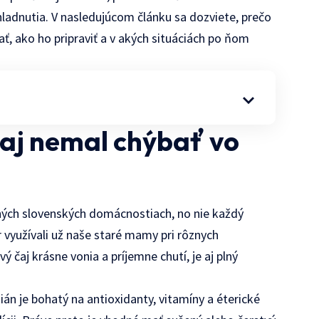
chladnutia. V nasledujúcom článku sa dozviete, prečo
, ako ho pripraviť a v akých situáciách po ňom
čaj nemal chýbať vo
hých slovenských domácnostiach, no nie každý
ír využívali už naše staré mamy pri rôznych
čaj krásne vonia a príjemne chutí, je aj plný
ián je bohatý na antioxidanty, vitamíny a éterické