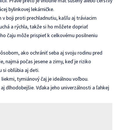
ícii. Práve preto je vhodné mať sušený alebo čerstvý
cej bylinkovej lekárničke.
boji proti prechladnutiu, kašľu aj tráviacim
chá a rýchla, takže si ho môžete dopriať
ho čaju môže prispieť k celkovému posilneniu
pôsobom, ako ochrániť seba aj svoju rodinu pred
, najmä počas jesene a zimy, keď je riziko
si obľúbia aj deti.
 liekmi, tymiánový čaj je ideálnou voľbou.
j dlhodobejšie. Vďaka jeho univerzálnosti a ľahkej