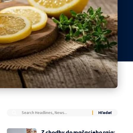
Z chodby do mačacieho raja: