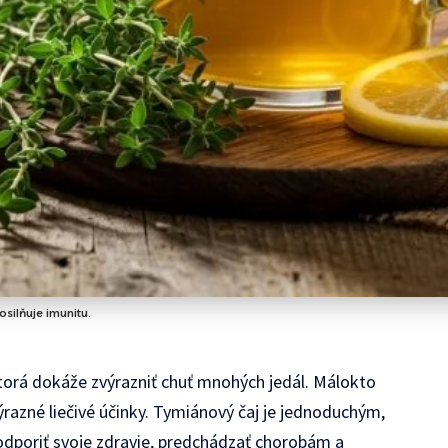
silňuje imunitu.
orá dokáže zvýrazniť chuť mnohých jedál. Málokto
ýrazné liečivé účinky. Tymiánový čaj je jednoduchým,
poriť svoje zdravie, predchádzať chorobám a