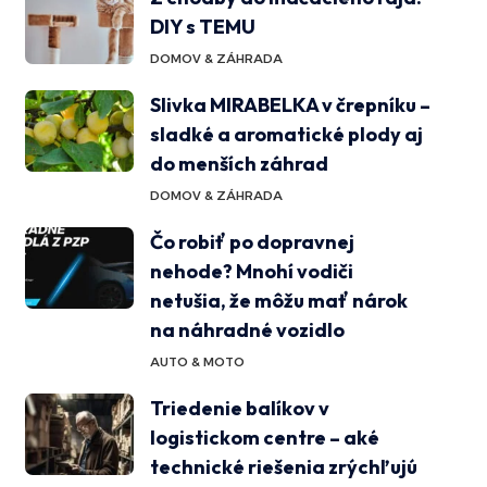
DIY s TEMU
DOMOV & ZÁHRADA
Slivka MIRABELKA v črepníku –
sladké a aromatické plody aj
do menších záhrad
DOMOV & ZÁHRADA
Čo robiť po dopravnej
nehode? Mnohí vodiči
netušia, že môžu mať nárok
na náhradné vozidlo
AUTO & MOTO
Triedenie balíkov v
logistickom centre – aké
technické riešenia zrýchľujú