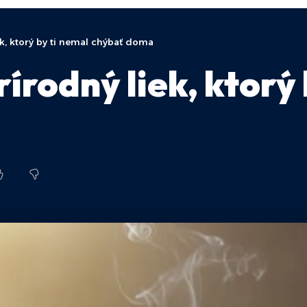
ek, ktorý by ti nemal chýbať doma
rírodný liek, ktorý