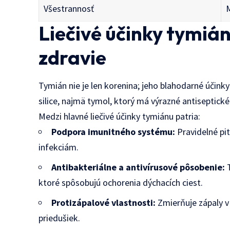
Všestrannosť
Liečivé účinky tymiá
zdravie
Tymián nie je len korenina; jeho blahodarné účink
silice, najmä tymol, ktorý má výrazné antiseptick
Medzi hlavné liečivé účinky tymiánu patria:
Podpora imunitného systému:
Pravidelné pit
infekciám.
Antibakteriálne a antivírusové pôsobenie:
T
ktoré spôsobujú ochorenia dýchacích ciest.
Protizápalové vlastnosti:
Zmierňuje zápaly v t
priedušiek.