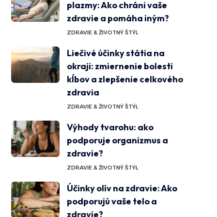
plazmy: Ako chráni vaše
zdravie a pomáha iným?
ZDRAVIE & ŽIVOTNÝ ŠTÝL
Liečivé účinky státia na
okraji: zmiernenie bolesti
kĺbov a zlepšenie celkového
zdravia
ZDRAVIE & ŽIVOTNÝ ŠTÝL
Výhody tvarohu: ako
podporuje organizmus a
zdravie?
ZDRAVIE & ŽIVOTNÝ ŠTÝL
Účinky olív na zdravie: Ako
podporujú vaše telo a
zdravie?