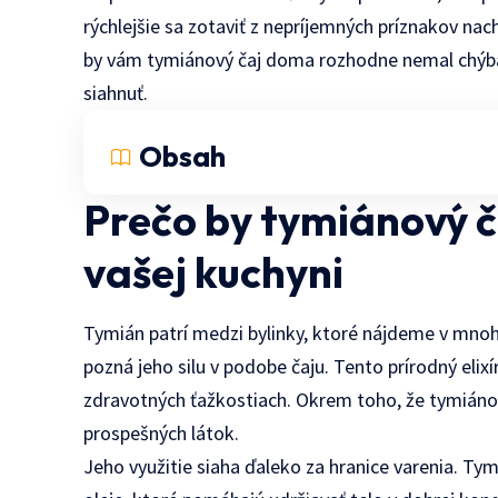
rýchlejšie sa zotaviť z nepríjemných príznakov na
by vám tymiánový čaj doma rozhodne nemal chýbať
siahnuť.
Obsah
Prečo by tymiánový 
vašej kuchyni
Tymián patrí medzi bylinky, ktoré nájdeme v mno
pozná jeho silu v podobe čaju. Tento prírodný elix
zdravotných ťažkostiach. Okrem toho, že tymiánový 
prospešných látok.
Jeho využitie siaha ďaleko za hranice varenia. Tym