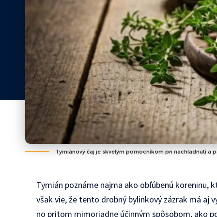
Tymiánový čaj je skvelým pomocníkom pri nachladnutí a po
Tymián poznáme najmä ako obľúbenú koreninu, kt
však vie, že tento drobný bylinkový zázrak má aj v
no pritom mimoriadne účinným spôsobom, ako pod