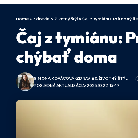
Home
»
Zdravie & Životný štýl
»
Čaj z tymiánu: Prírodný li
Čaj z tymiánu: P
chýbať doma
SIMONA KOVÁCOVÁ
ZDRAVIE & ŽIVOTNÝ ŠTÝL
POSLEDNÁ AKTUALIZÁCIA: 2025.10.22. 15:47