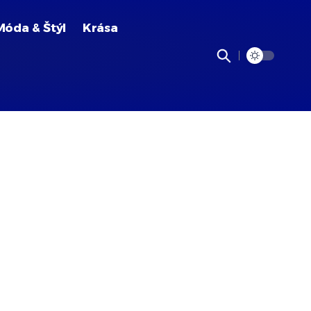
Móda & Štýl
Krása