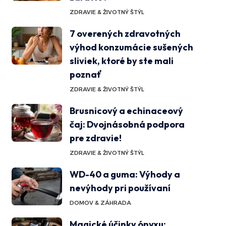
ZDRAVIE & ŽIVOTNÝ ŠTÝL
7 overených zdravotných
výhod konzumácie sušených
sliviek, ktoré by ste mali
poznať
ZDRAVIE & ŽIVOTNÝ ŠTÝL
Brusnicový a echinaceový
čaj: Dvojnásobná podpora
pre zdravie!
ZDRAVIE & ŽIVOTNÝ ŠTÝL
WD-40 a guma: Výhody a
nevýhody pri používaní
DOMOV & ZÁHRADA
Magické účinky ónyxu: