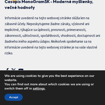
Časopis MonoGramSK - Moderné myšlienky,
večné hodnoty
Informácie uvedené na tejto webovej stránke slúžia len na
zábavné účely. Neposkytujeme žiadne záruky, výslovné ani
implicitné, týkajúce sa úplnosti, presnosti, primeranosti,
zákonnosti, užitočnosti, spoľahlivosti, vhodnosti, dostupnosti ani
žiadneho iného aspektu údajov. Akékoľvek spoliehanie sa na
informácie uvedené na tejto webovej stránke je na vaše vlastné
riziko.
We are using cookies to give you the best experience on our
website.
You can find out more about which cookies we are using or
[mc4wp_form]
switch them off in
settings
.
Our website stores cookies on your computer. They allow us to
Accept
remember you and help personalize your experience with our