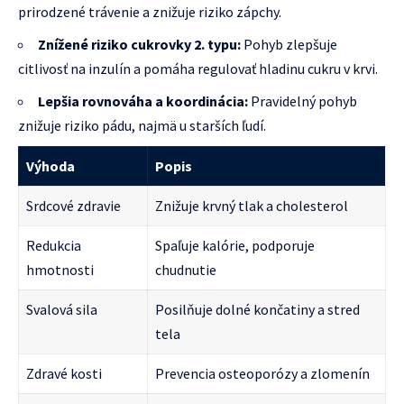
prirodzené trávenie a znižuje riziko zápchy.
Znížené riziko cukrovky 2. typu:
Pohyb zlepšuje
citlivosť na inzulín a pomáha regulovať hladinu cukru v krvi.
Lepšia rovnováha a koordinácia:
Pravidelný pohyb
znižuje riziko pádu, najmä u starších ľudí.
Výhoda
Popis
Srdcové zdravie
Znižuje krvný tlak a cholesterol
Redukcia
Spaľuje kalórie, podporuje
hmotnosti
chudnutie
Svalová sila
Posilňuje dolné končatiny a stred
tela
Zdravé kosti
Prevencia osteoporózy a zlomenín