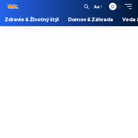
Aa
Zdravie & Životný štýl
Domov & Záhrada
Veda 