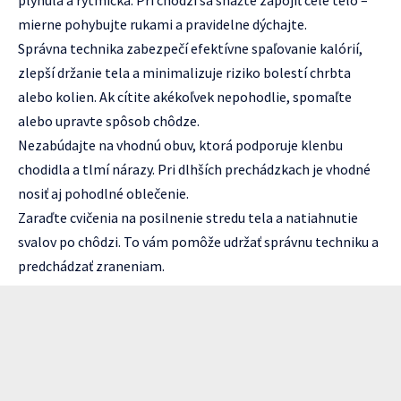
plynulá a rytmická. Pri chôdzi sa snažte zapojiť celé telo –
mierne pohybujte rukami a pravidelne dýchajte.
Správna technika zabezpečí efektívne spaľovanie kalórií,
zlepší držanie tela a minimalizuje riziko bolestí chrbta
alebo kolien. Ak cítite akékoľvek nepohodlie, spomaľte
alebo upravte spôsob chôdze.
Nezabúdajte na vhodnú obuv, ktorá podporuje klenbu
chodidla a tlmí nárazy. Pri dlhších prechádzkach je vhodné
nosiť aj pohodlné oblečenie.
Zaraďte cvičenia na posilnenie stredu tela a natiahnutie
svalov po chôdzi. To vám pomôže udržať správnu techniku a
predchádzať zraneniam.