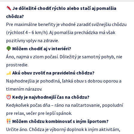
Je dôležité chodiť rýchlo alebo stačí aj pomalšia
chôdza?
Pre maximálne benefity je vhodné zaradiť svižnejšiu chôdzu
(rýchlosť 4 – 6 km/h). Aj pomalšia prechádzka má však
pozitívny vplyv na zdravie.
Môžem chodiť aj v interiéri?
Áno, najmä v zlom počasí. Dôležitý je samotný pohyb, nie
prostredie.
Akú obuv zvoliť na pravidelnú chôdzu?
Najvhodnejšia je pohodlná, ľahká obuv s dobrou oporou a
tlmením nárazov.
Kedy je najvhodnejší čas na chôdzu?
Kedykoľvek počas dňa – ráno na naštartovanie, popoludní
pre relax, večer pre lepší spánok.
Môžem chôdzu kombinovať s iným športom?
Určite áno. Chôdza je výborný doplnok k iným aktivitám,