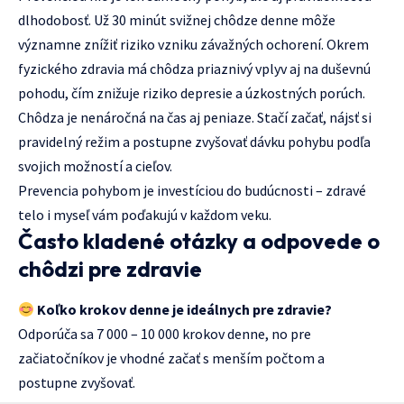
dlhodobosť. Už 30 minút svižnej chôdze denne môže
významne znížiť riziko vzniku závažných ochorení. Okrem
fyzického zdravia má chôdza priaznivý vplyv aj na duševnú
pohodu, čím znižuje riziko depresie a úzkostných porúch.
Chôdza je nenáročná na čas aj peniaze. Stačí začať, nájsť si
pravidelný režim a postupne zvyšovať dávku pohybu podľa
svojich možností a cieľov.
Prevencia pohybom je investíciou do budúcnosti – zdravé
telo i myseľ vám poďakujú v každom veku.
Často kladené otázky a odpovede o
chôdzi pre zdravie
Koľko krokov denne je ideálnych pre zdravie?
Odporúča sa 7 000 – 10 000 krokov denne, no pre
začiatočníkov je vhodné začať s menším počtom a
postupne zvyšovať.