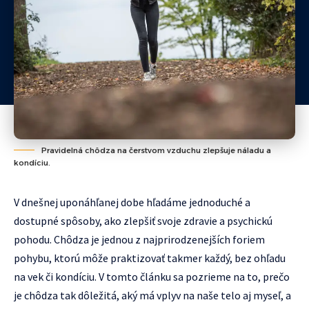
Pravidelná chôdza na čerstvom vzduchu zlepšuje náladu a
kondíciu.
V dnešnej uponáhľanej dobe hľadáme jednoduché a
dostupné spôsoby, ako zlepšiť svoje zdravie a psychickú
pohodu. Chôdza je jednou z najprirodzenejších foriem
pohybu, ktorú môže praktizovať takmer každý, bez ohľadu
na vek či kondíciu. V tomto článku sa pozrieme na to, prečo
je chôdza tak dôležitá, aký má vplyv na naše telo aj myseľ, a