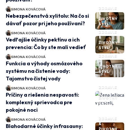
ZDRAVIE
SIMONA KOVÁCOVÁ
&
Nebezpečenstvá xylitolu: Na čo si
ŽIVOTNÝ
dávať pozor pri jeho používaní?
ŠTÝL
ZDRAVIE
SIMONA KOVÁCOVÁ
&
Vedľajšie účinky pektínu a ich
ŽIVOTNÝ
prevencia: Čo by ste mali vedieť
ŠTÝL
ZDRAVIE
SIMONA KOVÁCOVÁ
&
Funkcia a výhody osmózového
ŽIVOTNÝ
systému na čistenie vody:
ŠTÝL
Tajomstvo čistej vody
ZDRAVIE
SIMONA KOVÁCOVÁ
&
Príčiny a riešenia nespavosti:
ŽIVOTNÝ
komplexný sprievodca pre
ŠTÝL
pokojné noci
ZDRAVIE
SIMONA KOVÁCOVÁ
&
Blahodarné účinky infrasauny:
ŽIVOTNÝ