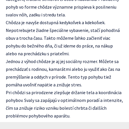
pohyb vo forme chôdze významne prispieva k posilneniu
svalov nôh, zadku i stredu tela.
Chôdza je navyše dostupná kedykoľvek a kdekoľvek.
Nepotrebujete žiadne špeciálne vybavenie, stačí pohodlná
obuv a trocha času. Takto môžeme ľahko začleniť viac
pohybu do bežného dňa, či už ideme do práce, na nákup
alebo na prechádzku s priateľmi.
Jednou z výhod chôdze je aj jej sociálny rozmer. Môžete sa
prechádzať s rodinou, kamarátmi alebo ju využiť ako čas na
premýšľanie a oddych v prírode. Tento typ pohybu tiež
pomáha uvoľniť napätie a znižuje stres.
Pri chôdzi sa prirodzene zlepšuje držanie tela a koordinácia
pohybov. Svaly sa zapájajú v optimálnom poradí a intenzite,
čím sa znižuje riziko vzniku bolestí chrbta či ďalších
problémov pohybového aparátu.