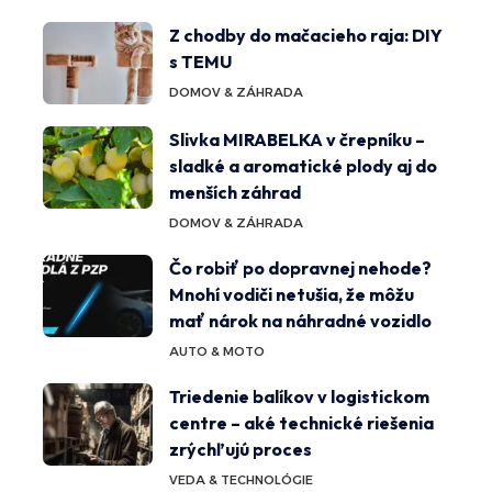
Z chodby do mačacieho raja: DIY
s TEMU
DOMOV & ZÁHRADA
Slivka MIRABELKA v črepníku –
sladké a aromatické plody aj do
menších záhrad
DOMOV & ZÁHRADA
Čo robiť po dopravnej nehode?
Mnohí vodiči netušia, že môžu
mať nárok na náhradné vozidlo
AUTO & MOTO
Triedenie balíkov v logistickom
centre – aké technické riešenia
zrýchľujú proces
VEDA & TECHNOLÓGIE