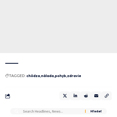
TAGGED:
chôdza
nálada
pohyb
zdravie