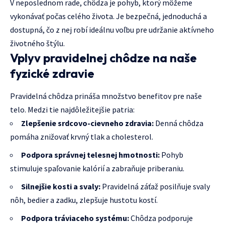
V neposlednom rade, chôdza je pohyb, ktorý môžeme
vykonávať počas celého života. Je bezpečná, jednoduchá a
dostupná, čo z nej robí ideálnu voľbu pre udržanie aktívneho
životného štýlu.
Vplyv pravidelnej chôdze na naše
fyzické zdravie
Pravidelná chôdza prináša množstvo benefitov pre naše
telo. Medzi tie najdôležitejšie patria:
Zlepšenie srdcovo-cievneho zdravia:
Denná chôdza
pomáha znižovať krvný tlak a cholesterol.
Podpora správnej telesnej hmotnosti:
Pohyb
stimuluje spaľovanie kalórií a zabraňuje priberaniu.
Silnejšie kosti a svaly:
Pravidelná záťaž posilňuje svaly
nôh, bedier a zadku, zlepšuje hustotu kostí.
Podpora tráviaceho systému:
Chôdza podporuje