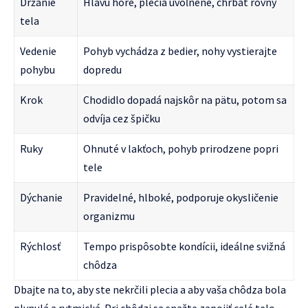
Držanie
Hlavu hore, plecia uvoľnené, chrbát rovný
tela
Vedenie
Pohyb vychádza z bedier, nohy vystierajte
pohybu
dopredu
Krok
Chodidlo dopadá najskôr na pätu, potom sa
odvíja cez špičku
Ruky
Ohnuté v lakťoch, pohyb prirodzene popri
tele
Dýchanie
Pravidelné, hlboké, podporuje okysličenie
organizmu
Rýchlosť
Tempo prispôsobte kondícii, ideálne svižná
chôdza
Dbajte na to, aby ste nekrčili plecia a aby vaša chôdza bola