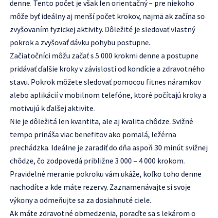
denne. Tento počet je však len orientačný – pre niekoho
môže byť ideálny aj menší počet krokov, najmä ak začína so
zvyšovaním fyzickej aktivity. Dôležité je sledovať vlastný
pokrok a zvyšovať dávku pohybu postupne.
Začiatočníci môžu začať s 5 000 krokmi denne a postupne
pridávať ďalšie kroky v závislosti od kondície a zdravotného
stavu. Pokrok môžete sledovať pomocou fitnes náramkov
alebo aplikácií v mobilnom telefóne, ktoré počítajú kroky a
motivujú k ďalšej aktivite.
Nie je dôležitá len kvantita, ale aj kvalita chôdze. Svižné
tempo prináša viac benefitov ako pomalá, ležérna
prechádzka. Ideálne je zaradiť do dňa aspoň 30 minút svižnej
chôdze, čo zodpovedá približne 3 000 – 4 000 krokom.
Pravidelné meranie pokroku vám ukáže, koľko toho denne
nachodíte a kde máte rezervy. Zaznamenávajte si svoje
výkony a odmeňujte sa za dosiahnuté ciele.
Ak máte zdravotné obmedzenia, poraďte sa s lekárom o