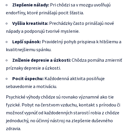
Zlepšenie nálady:
Pri chôdzi sa v mozgu uvoľňujú
endorfíny, ktoré prinášajú pocit šťastia.
Vyššia kreativita:
Prechádzky často prinášajú nové
nápady a podporujú tvorivé myslenie.
Lepší spánok:
Pravidelný pohyb prispieva k hlbšiemu a
kvalitnejšiemu spánku.
Zníženie depresie a úzkosti:
Chôdza pomáha zmierniť
príznaky depresie a úzkosti.
Pocit úspechu:
Každodenná aktivita posilňuje
sebavedomie a motiváciu.
Psychické výhody chôdze sú rovnako významné ako tie
fyzické. Pobyt na čerstvom vzduchu, kontakt s prírodou či
možnosť vypnúť od každodenných starostí robia z chôdze
jednoduchý, no účinný nástroj na zlepšenie duševného
zdravia.