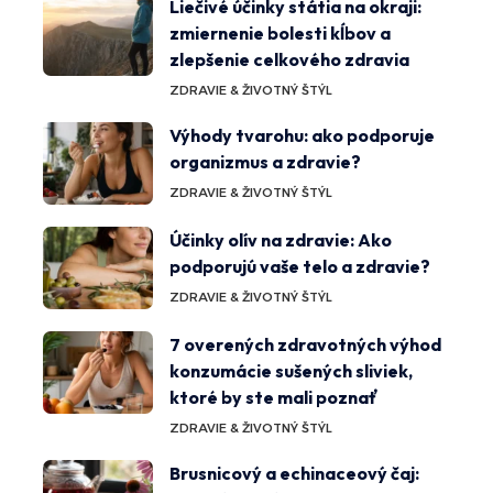
Liečivé účinky státia na okraji:
zmiernenie bolesti kĺbov a
zlepšenie celkového zdravia
ZDRAVIE & ŽIVOTNÝ ŠTÝL
Výhody tvarohu: ako podporuje
organizmus a zdravie?
ZDRAVIE & ŽIVOTNÝ ŠTÝL
Účinky olív na zdravie: Ako
podporujú vaše telo a zdravie?
ZDRAVIE & ŽIVOTNÝ ŠTÝL
7 overených zdravotných výhod
konzumácie sušených sliviek,
ktoré by ste mali poznať
ZDRAVIE & ŽIVOTNÝ ŠTÝL
Brusnicový a echinaceový čaj: