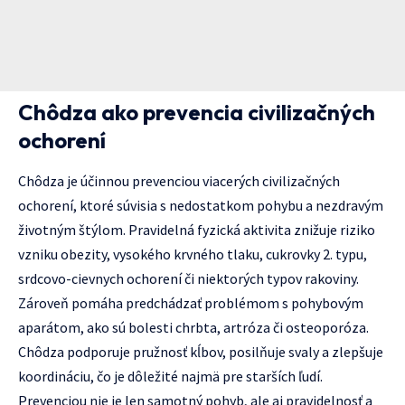
Chôdza ako prevencia civilizačných
ochorení
Chôdza je účinnou prevenciou viacerých civilizačných
ochorení, ktoré súvisia s nedostatkom pohybu a nezdravým
životným štýlom. Pravidelná fyzická aktivita znižuje riziko
vzniku obezity, vysokého krvného tlaku, cukrovky 2. typu,
srdcovo-cievnych ochorení či niektorých typov rakoviny.
Zároveň pomáha predchádzať problémom s pohybovým
aparátom, ako sú bolesti chrbta, artróza či osteoporóza.
Chôdza podporuje pružnosť kĺbov, posilňuje svaly a zlepšuje
koordináciu, čo je dôležité najmä pre starších ľudí.
Prevenciou nie je len samotný pohyb, ale aj pravidelnosť a