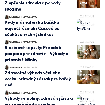
Zlepšenie zdravia a pohody
ŠTÝL
súčasne
ZDRAVIE
SIMONA KOVÁCOVÁ
&
Kedy má materská kašička
ŽIVOTNÝ
najväčší účinok? Časová os
ŠTÝL
očakávaných výsledkov
ZDRAVIE
SIMONA KOVÁCOVÁ
&
Riasinové kapsuly: Prírodná
ŽIVOTNÝ
podpora pre zdravie – Výhody a
ŠTÝL
priaznivé účinky
ZDRAVIE
SIMONA KOVÁCOVÁ
&
Zdravotné výhody včelieho
ŽIVOTNÝ
vosku: prírodný zázrak pre každý
ŠTÝL
deň
ZDRAVIE
SIMONA KOVÁCOVÁ
&
Výhody semoliny: zdravá výživa a
ŽIVOTNÝ
priaznivé účinky v jednom
ŠTÝL