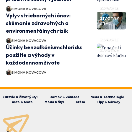
ZDRAVIE
SIMONA KOVÁCOVÁ
&
Vplyv strieborných iónov:
ŽIVOTNÝ
skúmanie zdravotných a
ŠTÝL
environmentálnych rizík
ZDRAVIE
SIMONA KOVÁCOVÁ
&
Účinky benzalkóniumchloridu:
ŽIVOTNÝ
použitie a výhody v
ŠTÝL
každodennom živote
SIMONA KOVÁCOVÁ
Zdravie & Životný štýl
Domov & Záhrada
Veda & Technológie
Auto & Moto
Móda & Štýl
Krása
Tipy & Návody