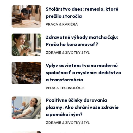
Stolárstvo dnes: remeslo, ktoré
prežilo storočia
PRÁCA & KARIÉRA
Zdravotné výhody matcha čaju:
Prečo ho konzumovať?
ZDRAVIE & ŽIVOTNÝ ŠTÝL
Vplyv osvietenstva na modernú
spoločnosť a myslenie: dedičstvo
a transformácia
VEDA & TECHNOLÓGIE
Pozitívne účinky darovania
plazmy: Ako chráni vaše zdravie
a pomáha iným?
ZDRAVIE & ŽIVOTNÝ ŠTÝL