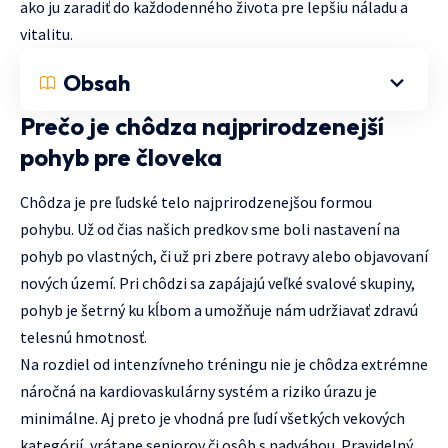
ako ju zaradiť do každodenného života pre lepšiu náladu a
vitalitu.
Obsah
Prečo je chôdza najprirodzenejší
pohyb pre človeka
Chôdza je pre ľudské telo najprirodzenejšou formou
pohybu. Už od čias našich predkov sme boli nastavení na
pohyb po vlastných, či už pri zbere potravy alebo objavovaní
nových území. Pri chôdzi sa zapájajú veľké svalové skupiny,
pohyb je šetrný ku kĺbom a umožňuje nám udržiavať zdravú
telesnú hmotnosť.
Na rozdiel od intenzívneho tréningu nie je chôdza extrémne
náročná na kardiovaskulárny systém a riziko úrazu je
minimálne. Aj preto je vhodná pre ľudí všetkých vekových
kategórií, vrátane seniorov či osôb s nadváhou. Pravidelný