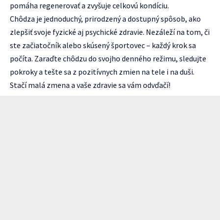
pomáha regenerovať a zvyšuje celkovú kondíciu.
Chôdza je jednoduchý, prirodzený a dostupný spôsob, ako
zlepšiť svoje fyzické aj psychické zdravie. Nezáleží na tom, či
ste začiatočník alebo skúsený športovec – každý krok sa
počíta. Zaraďte chôdzu do svojho denného režimu, sledujte
pokroky a tešte sa z pozitívnych zmien na tele i na duši.
Stačí malá zmena a vaše zdravie sa vám odvďačí!