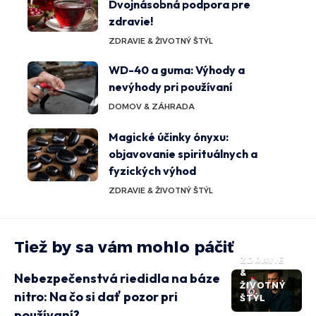
Dvojnásobná podpora pre
zdravie!
ZDRAVIE & ŽIVOTNÝ ŠTÝL
WD-40 a guma: Výhody a
nevýhody pri používaní
DOMOV & ZÁHRADA
Magické účinky ónyxu:
objavovanie spirituálnych a
fyzických výhod
ZDRAVIE & ŽIVOTNÝ ŠTÝL
Tiež by sa vám mohlo páčiť
ZDRAVIE
&
Nebezpečenstvá riedidla na báze
ŽIVOTNÝ
nitro: Na čo si dať pozor pri
ŠTÝL
používaní?