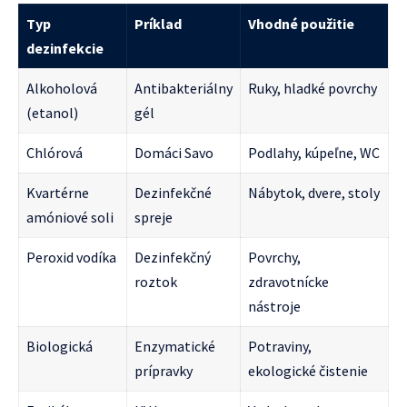
Typ
Príklad
Vhodné použitie
dezinfekcie
Alkoholová
Antibakteriálny
Ruky, hladké povrchy
(etanol)
gél
Chlórová
Domáci Savo
Podlahy, kúpeľne, WC
Kvartérne
Dezinfekčné
Nábytok, dvere, stoly
amóniové soli
spreje
Peroxid vodíka
Dezinfekčný
Povrchy,
roztok
zdravotnícke
nástroje
Biologická
Enzymatické
Potraviny,
prípravky
ekologické čistenie