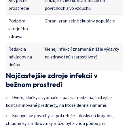
Bezpečné
Znižuje riziko kontaminácie na
prostredie
povrchoch a vo vzduchu
Podpora
Chráni zraniteľné skupiny populácie
verejného
zdravia
Redukcia
Menej infekcií znamená nižšie výdavky
nákladov na
na zdravotnú starostlivosť
liečbu
Najčastejšie zdroje infekcií v
bežnom prostredí
Dvere, kľučky a vypínače – patria medzi najčastejšie
kontaminované predmety, na ktoré denne siahame.
Kuchynské povrchy a spotrebiče – dosky na krájanie,
chladničky a mikrovlnky môžu byť živnou pôdou pre