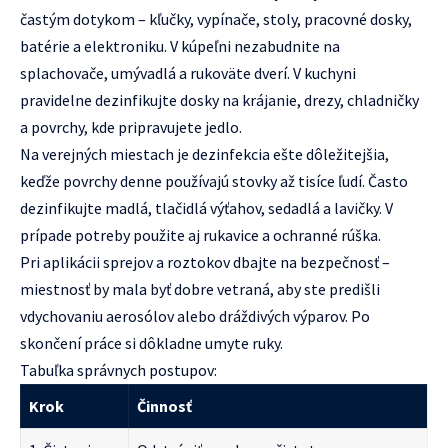
častým dotykom – kľučky, vypínače, stoly, pracovné dosky,
batérie a elektroniku. V kúpeľni nezabudnite na
splachovače, umývadlá a rukoväte dverí. V kuchyni
pravidelne dezinfikujte dosky na krájanie, drezy, chladničky
a povrchy, kde pripravujete jedlo.
Na verejných miestach je dezinfekcia ešte dôležitejšia,
keďže povrchy denne používajú stovky až tisíce ľudí. Často
dezinfikujte madlá, tlačidlá výťahov, sedadlá a lavičky. V
prípade potreby použite aj rukavice a ochranné rúška.
Pri aplikácii sprejov a roztokov dbajte na bezpečnosť –
miestnosť by mala byť dobre vetraná, aby ste predišli
vdychovaniu aerosólov alebo dráždivých výparov. Po
skončení práce si dôkladne umyte ruky.
Tabuľka správnych postupov:
Krok
Činnosť