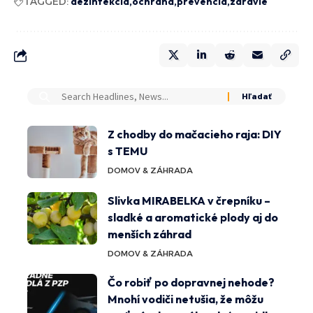
TAGGED:
dezinfekcia
ochrana
prevencia
zdravie
Z chodby do mačacieho raja: DIY
s TEMU
DOMOV & ZÁHRADA
Slivka MIRABELKA v črepníku –
sladké a aromatické plody aj do
menších záhrad
DOMOV & ZÁHRADA
Čo robiť po dopravnej nehode?
Mnohí vodiči netušia, že môžu