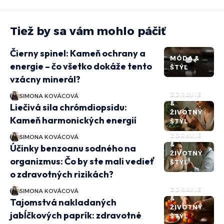
Tiež by sa vám mohlo páčiť
Čierny spinel: Kameň ochrany a
MÓDA &
energie – čo všetko dokáže tento
ŠTÝL
vzácny minerál?
ZDRAVIE
SIMONA KOVÁCOVÁ
&
Liečivá sila chrómdiopsidu:
ŽIVOTNÝ
Kameň harmonických energií
ŠTÝL
ZDRAVIE
SIMONA KOVÁCOVÁ
&
Účinky benzoanu sodného na
ŽIVOTNÝ
organizmus: Čo by ste mali vedieť
ŠTÝL
o zdravotných rizikách?
ZDRAVIE
SIMONA KOVÁCOVÁ
&
Tajomstvá nakladaných
ŽIVOTNÝ
jabĺčkových paprík: zdravotné
ŠTÝL