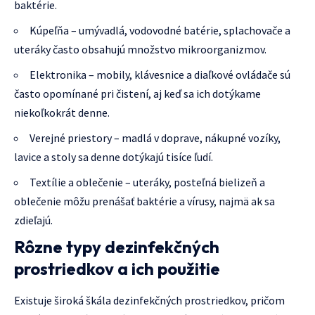
baktérie.
Kúpeľňa – umývadlá, vodovodné batérie, splachovače a
uteráky často obsahujú množstvo mikroorganizmov.
Elektronika – mobily, klávesnice a diaľkové ovládače sú
často opomínané pri čistení, aj keď sa ich dotýkame
niekoľkokrát denne.
Verejné priestory – madlá v doprave, nákupné vozíky,
lavice a stoly sa denne dotýkajú tisíce ľudí.
Textílie a oblečenie – uteráky, posteľná bielizeň a
oblečenie môžu prenášať baktérie a vírusy, najmä ak sa
zdieľajú.
Rôzne typy dezinfekčných
prostriedkov a ich použitie
Existuje široká škála dezinfekčných prostriedkov, pričom