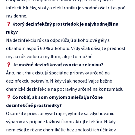
infekcií. Kľučky, stoly a elektroniku je vhodné ošetriť aspoň
raz denne.
Ktorý dezinfekčný prostriedok je najvhodnejší na
ruky?
Na dezinfekciu rúk sa odporúčajú alkoholové gély s
obsahom aspoň 60 % alkoholu. Vždy však dávajte prednosť
mytiu rúk vodou a mydlom, ak je to možné.
Je možné dezinfikovať ovocie a zeleninu?
Áno, na trhu existujú špeciálne prípravky určené na
dezinfekciu potravín. Nikdy však nepoužívajte bežné
chemické dezinfekcie na potraviny určené na konzumáciu.
Čo robiť, ak som omylom zmiešal/a rôzne
dezinfekčné prostriedky?
Okamžite priestor vyvetrajte, vyhnite sa vdychovaniu
výparov a v prípade ťažkostí kontaktujte lekára. Nikdy
nemiešajte rôzne chemikálie bez znalosti ich účinkov.