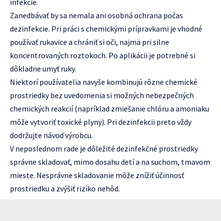
infekcie.
Zanedbávať by sa nemala ani osobná ochrana počas
dezinfekcie. Pri práci s chemickými prípravkami je vhodné
používať rukavice a chrániť si oči, najmä pri silne
koncentrovaných roztokoch. Po aplikácii je potrebné si
dôkladne umyť ruky.
Niektorí používatelia navyše kombinujú rôzne chemické
prostriedky bez uvedomenia si možných nebezpečných
chemických reakcií (napríklad zmiešanie chlóru a amoniaku
môže vytvoriť toxické plyny). Pri dezinfekcii preto vždy
dodržujte návod výrobcu.
V neposlednom rade je dôležité dezinfekčné prostriedky
správne skladovať, mimo dosahu detí a na suchom, tmavom
mieste. Nesprávne skladovanie môže znížiť účinnosť
prostriedku a zvýšiť riziko nehôd.