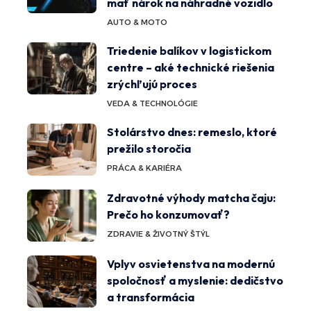
mať nárok na náhradné vozidlo
AUTO & MOTO
Triedenie balíkov v logistickom
centre – aké technické riešenia
zrýchľujú proces
VEDA & TECHNOLÓGIE
Stolárstvo dnes: remeslo, ktoré
prežilo storočia
PRÁCA & KARIÉRA
Zdravotné výhody matcha čaju:
Prečo ho konzumovať?
ZDRAVIE & ŽIVOTNÝ ŠTÝL
Vplyv osvietenstva na modernú
spoločnosť a myslenie: dedičstvo
a transformácia