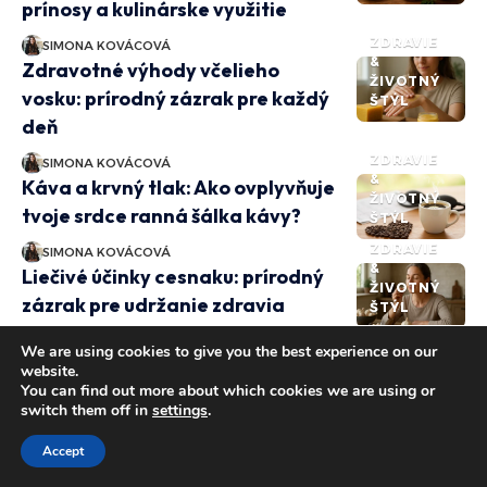
prínosy a kulinárske využitie
ZDRAVIE
SIMONA KOVÁCOVÁ
&
Zdravotné výhody včelieho
ŽIVOTNÝ
vosku: prírodný zázrak pre každý
ŠTÝL
deň
ZDRAVIE
SIMONA KOVÁCOVÁ
&
Káva a krvný tlak: Ako ovplyvňuje
ŽIVOTNÝ
tvoje srdce ranná šálka kávy?
ŠTÝL
ZDRAVIE
SIMONA KOVÁCOVÁ
&
Liečivé účinky cesnaku: prírodný
ŽIVOTNÝ
zázrak pre udržanie zdravia
ŠTÝL
ZDRAVIE
SIMONA KOVÁCOVÁ
We are using cookies to give you the best experience on our
&
Nebezpečenstvá oxidu
website.
ŽIVOTNÝ
You can find out more about which cookies we are using or
uhoľnatého: vplyvy na zdravie a
ŠTÝL
switch them off in
settings
.
životné prostredie
Accept
ZDRAVIE
SIMONA KOVÁCOVÁ
&
Melatonín a štítna žľaza: