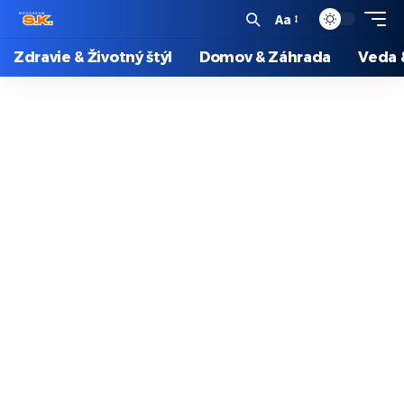
Aa
Zdravie & Životný štýl
Domov & Záhrada
Veda 