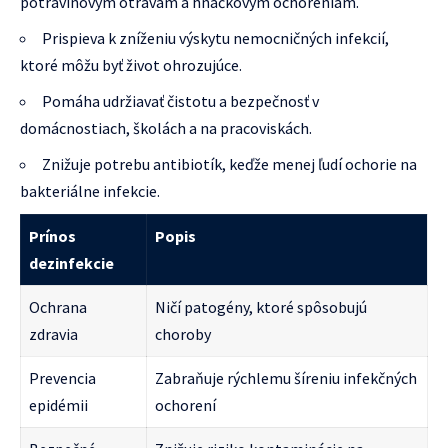
potravinovým otravám a hnačkovým ochoreniam.
Prispieva k zníženiu výskytu nemocničných infekcií,
ktoré môžu byť život ohrozujúce.
Pomáha udržiavať čistotu a bezpečnosť v
domácnostiach, školách a na pracoviskách.
Znižuje potrebu antibiotík, keďže menej ľudí ochorie na
bakteriálne infekcie.
Prínos
Popis
dezinfekcie
Ochrana
Ničí patogény, ktoré spôsobujú
zdravia
choroby
Prevencia
Zabraňuje rýchlemu šíreniu infekčných
epidémii
ochorení