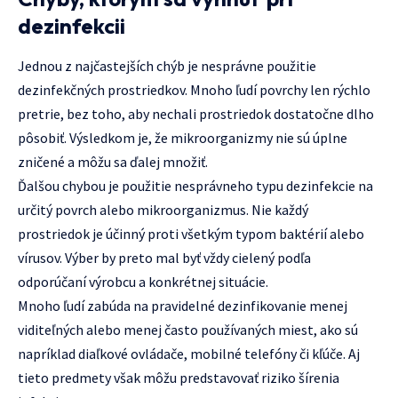
dezinfekcii
Jednou z najčastejších chýb je nesprávne použitie
dezinfekčných prostriedkov. Mnoho ľudí povrchy len rýchlo
pretrie, bez toho, aby nechali prostriedok dostatočne dlho
pôsobiť. Výsledkom je, že mikroorganizmy nie sú úplne
zničené a môžu sa ďalej množiť.
Ďalšou chybou je použitie nesprávneho typu dezinfekcie na
určitý povrch alebo mikroorganizmus. Nie každý
prostriedok je účinný proti všetkým typom baktérií alebo
vírusov. Výber by preto mal byť vždy cielený podľa
odporúčaní výrobcu a konkrétnej situácie.
Mnoho ľudí zabúda na pravidelné dezinfikovanie menej
viditeľných alebo menej často používaných miest, ako sú
napríklad diaľkové ovládače, mobilné telefóny či kľúče. Aj
tieto predmety však môžu predstavovať riziko šírenia