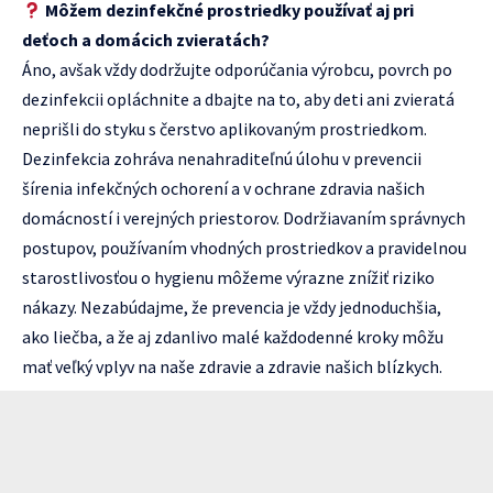
Môžem dezinfekčné prostriedky používať aj pri
deťoch a domácich zvieratách?
Áno, avšak vždy dodržujte odporúčania výrobcu, povrch po
dezinfekcii opláchnite a dbajte na to, aby deti ani zvieratá
neprišli do styku s čerstvo aplikovaným prostriedkom.
Dezinfekcia zohráva nenahraditeľnú úlohu v prevencii
šírenia infekčných ochorení a v ochrane zdravia našich
domácností i verejných priestorov. Dodržiavaním správnych
postupov, používaním vhodných prostriedkov a pravidelnou
starostlivosťou o hygienu môžeme výrazne znížiť riziko
nákazy. Nezabúdajme, že prevencia je vždy jednoduchšia,
ako liečba, a že aj zdanlivo malé každodenné kroky môžu
mať veľký vplyv na naše zdravie a zdravie našich blízkych.