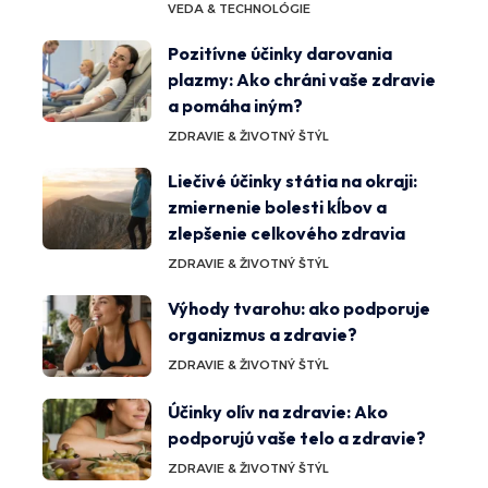
VEDA & TECHNOLÓGIE
Pozitívne účinky darovania
plazmy: Ako chráni vaše zdravie
a pomáha iným?
ZDRAVIE & ŽIVOTNÝ ŠTÝL
Liečivé účinky státia na okraji:
zmiernenie bolesti kĺbov a
zlepšenie celkového zdravia
ZDRAVIE & ŽIVOTNÝ ŠTÝL
Výhody tvarohu: ako podporuje
organizmus a zdravie?
ZDRAVIE & ŽIVOTNÝ ŠTÝL
Účinky olív na zdravie: Ako
podporujú vaše telo a zdravie?
ZDRAVIE & ŽIVOTNÝ ŠTÝL