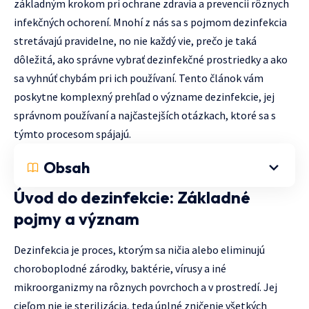
základným krokom pri ochrane zdravia a prevencii rôznych
infekčných ochorení. Mnohí z nás sa s pojmom dezinfekcia
stretávajú pravidelne, no nie každý vie, prečo je taká
dôležitá, ako správne vybrať dezinfekčné prostriedky a ako
sa vyhnúť chybám pri ich používaní. Tento článok vám
poskytne komplexný prehľad o význame dezinfekcie, jej
správnom používaní a najčastejších otázkach, ktoré sa s
týmto procesom spájajú.
Obsah
Úvod do dezinfekcie: Základné
pojmy a význam
Dezinfekcia je proces, ktorým sa ničia alebo eliminujú
choroboplodné zárodky, baktérie, vírusy a iné
mikroorganizmy na rôznych povrchoch a v prostredí. Jej
cieľom nie je sterilizácia, teda úplné zničenie všetkých