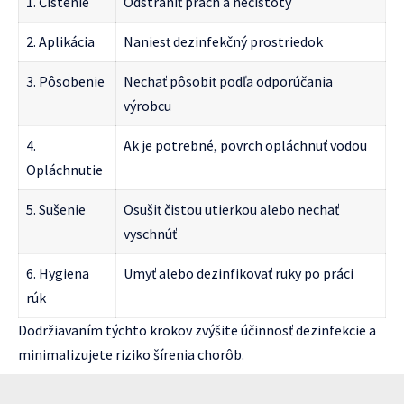
1. Čistenie
Odstrániť prach a nečistoty
2. Aplikácia
Naniesť dezinfekčný prostriedok
3. Pôsobenie
Nechať pôsobiť podľa odporúčania
výrobcu
4.
Ak je potrebné, povrch opláchnuť vodou
Opláchnutie
5. Sušenie
Osušiť čistou utierkou alebo nechať
vyschnúť
6. Hygiena
Umyť alebo dezinfikovať ruky po práci
rúk
Dodržiavaním týchto krokov zvýšite účinnosť dezinfekcie a
minimalizujete riziko šírenia chorôb.