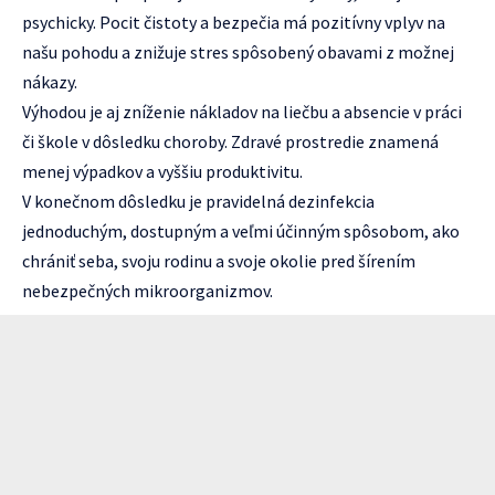
psychicky. Pocit čistoty a bezpečia má pozitívny vplyv na
našu pohodu a znižuje stres spôsobený obavami z možnej
nákazy.
Výhodou je aj zníženie nákladov na liečbu a absencie v práci
či škole v dôsledku choroby. Zdravé prostredie znamená
menej výpadkov a vyššiu produktivitu.
V konečnom dôsledku je pravidelná dezinfekcia
jednoduchým, dostupným a veľmi účinným spôsobom, ako
chrániť seba, svoju rodinu a svoje okolie pred šírením
nebezpečných mikroorganizmov.