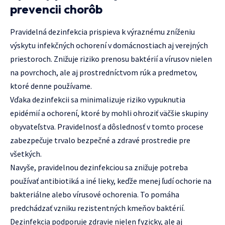
prevencii chorôb
Pravidelná dezinfekcia prispieva k výraznému zníženiu
výskytu infekčných ochorení v domácnostiach aj verejných
priestoroch. Znižuje riziko prenosu baktérií a vírusov nielen
na povrchoch, ale aj prostredníctvom rúk a predmetov,
ktoré denne používame.
Vďaka dezinfekcii sa minimalizuje riziko vypuknutia
epidémií a ochorení, ktoré by mohli ohroziť väčšie skupiny
obyvateľstva. Pravidelnosť a dôslednosť v tomto procese
zabezpečuje trvalo bezpečné a zdravé prostredie pre
všetkých.
Navyše, pravidelnou dezinfekciou sa znižuje potreba
používať antibiotiká a iné lieky, keďže menej ľudí ochorie na
bakteriálne alebo vírusové ochorenia. To pomáha
predchádzať vzniku rezistentných kmeňov baktérií.
Dezinfekcia podporuje zdravie nielen fyzicky, ale aj