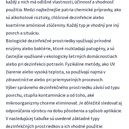
každý z nich má odlišné vlastnosti, účinnosť a vhodnosť
použitia. Medzi najbežnejšie patria chemické prípravky, ako
sú alkoholové roztoky, chlórové dezinfekcie alebo
kvartérne amóniové zlúčeniny. Každý typ je vhodný pre iný
povrch a situáciu.
Biologické dezinfekčné prostriedky využívajú prírodné
enzýmy alebo baktérie, ktoré rozkladajú patogény, a sú
častejšie využívané v ekologicky šetrných domácnostiach
alebo pri dezinfekcii potravín. Fyzikálne metódy, ako UV
žiarenie alebo vysoká teplota, sa používajú najmä v
zdravotníctve alebo pri priemyselných procesoch.
Výber správneho dezinfekčného prostriedku závisí od typu
povrchu, stupňa kontaminácie a od toho, aké
mikroorganizmy chceme eliminovať. Je dôležité sledovať aj
odporúčania výrobcu na dobu pôsobenia a spôsob aplikácie.
V nasledujúcej tabuľke sú uvedené základné typy
dezinfekčných prostriedkov a ich vhodné použitie: