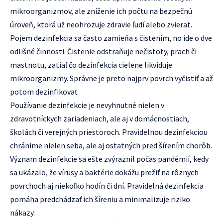
mikroorganizmov, ale zníženie ich počtu na bezpečnú
úroveň, ktorá už neohrozuje zdravie ľudí alebo zvierat.
Pojem dezinfekcia sa často zamieňa s čistením, no ide o dve
odlišné činnosti. Čistenie odstraňuje nečistoty, prach či
mastnotu, zatiaľ čo dezinfekcia cielene likviduje
mikroorganizmy. Správne je preto najprv povrch vyčistiť a až
potom dezinfikovať.
Používanie dezinfekcie je nevyhnutné nielen v
zdravotníckych zariadeniach, ale aj v domácnostiach,
školách či verejných priestoroch. Pravidelnou dezinfekciou
chránime nielen seba, ale aj ostatných pred šírením chorôb.
Význam dezinfekcie sa ešte zvýraznil počas pandémií, kedy
sa ukázalo, že vírusy a baktérie dokážu prežiť na rôznych
povrchoch aj niekoľko hodín či dní. Pravidelná dezinfekcia
pomáha predchádzať ich šíreniu a minimalizuje riziko
nákazy.