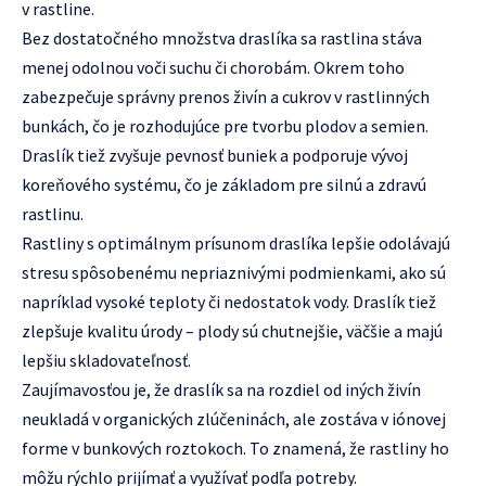
v rastline.
Bez dostatočného množstva draslíka sa rastlina stáva
menej odolnou voči suchu či chorobám. Okrem toho
zabezpečuje správny prenos živín a cukrov v rastlinných
bunkách, čo je rozhodujúce pre tvorbu plodov a semien.
Draslík tiež zvyšuje pevnosť buniek a podporuje vývoj
koreňového systému, čo je základom pre silnú a zdravú
rastlinu.
Rastliny s optimálnym prísunom draslíka lepšie odolávajú
stresu spôsobenému nepriaznivými podmienkami, ako sú
napríklad vysoké teploty či nedostatok vody. Draslík tiež
zlepšuje kvalitu úrody – plody sú chutnejšie, väčšie a majú
lepšiu skladovateľnosť.
Zaujímavosťou je, že draslík sa na rozdiel od iných živín
neukladá v organických zlúčeninách, ale zostáva v iónovej
forme v bunkových roztokoch. To znamená, že rastliny ho
môžu rýchlo prijímať a využívať podľa potreby.