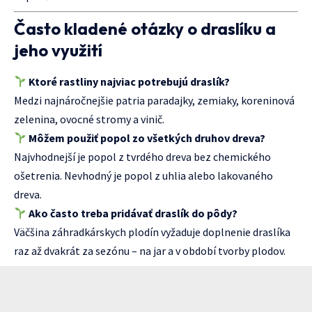
Často kladené otázky o draslíku a
jeho využití
Ktoré rastliny najviac potrebujú draslík?
Medzi najnáročnejšie patria paradajky, zemiaky, koreninová
zelenina, ovocné stromy a vinič.
Môžem použiť popol zo všetkých druhov dreva?
Najvhodnejší je popol z tvrdého dreva bez chemického
ošetrenia. Nevhodný je popol z uhlia alebo lakovaného
dreva.
Ako často treba pridávať draslík do pôdy?
Väčšina záhradkárskych plodín vyžaduje doplnenie draslíka
raz až dvakrát za sezónu – na jar a v období tvorby plodov.