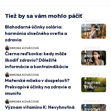
Tiež by sa vám mohlo páčiť
ZDRAVIE
&
Blahodarné účinky solária:
ŽIVOTNÝ
harmónia slnečného svetla a
ŠTÝL
zdravia
ZDRAVIE
SIMONA KOVÁCOVÁ
&
Čierna reďkovka: kedy môže
ŽIVOTNÝ
škodiť zdraviu? Dôležité
ŠTÝL
informácie a kontraindikácie
ZDRAVIE
SIMONA KOVÁCOVÁ
&
Materské mlieko v dospelosti?
ŽIVOTNÝ
Prekvapivé účinky na zdravie a
ŠTÝL
imunitu
ZDRAVIE
SIMONA KOVÁCOVÁ
&
Význam vitamínu K: Nevyhnutná
ŽIVOTNÝ