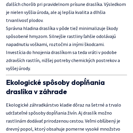
ďalších chorôb pri pravidelnom prísune draslíka. Výsledkom
je nielen vyššia úroda, ale aj lepšia kvalita a dlhšia
trvanlivosť plodov.
Správna hladina draslíka v pôde tiež minimalizuje škody
spôsobené hmyzom. Silnejšie rastliny ľahšie odolávajú
napadnutiu voškami, roztočmi a inými škodcami.
Investícia do hnojenia draslíkom sa teda vráti v podobe
zdravších rastlín, nižšej potreby chemických postrekov a
vyššej úrody.
Ekologické spôsoby dopĺňania
draslíka v záhrade
Ekologické záhradkárstvo kladie dôraz na šetrné a trvalo
udržateľné spôsoby dopĺňania živín. Aj draslík možno
rastlinám dodávať prirodzenou cestou. Veľmi obľúbený je
drevný popol, ktorý obsahuje pomerne vysoké množstvo