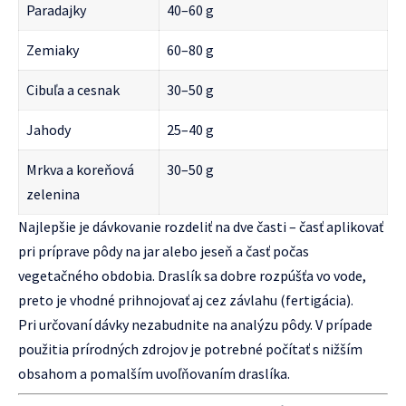
Paradajky
40–60 g
Zemiaky
60–80 g
Cibuľa a cesnak
30–50 g
Jahody
25–40 g
Mrkva a koreňová
30–50 g
zelenina
Najlepšie je dávkovanie rozdeliť na dve časti – časť aplikovať
pri príprave pôdy na jar alebo jeseň a časť počas
vegetačného obdobia. Draslík sa dobre rozpúšťa vo vode,
preto je vhodné prihnojovať aj cez závlahu (fertigácia).
Pri určovaní dávky nezabudnite na analýzu pôdy. V prípade
použitia prírodných zdrojov je potrebné počítať s nižším
obsahom a pomalším uvoľňovaním draslíka.