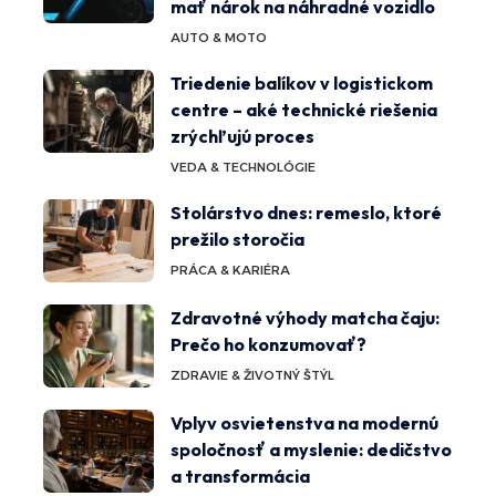
mať nárok na náhradné vozidlo
AUTO & MOTO
Triedenie balíkov v logistickom
centre – aké technické riešenia
zrýchľujú proces
VEDA & TECHNOLÓGIE
Stolárstvo dnes: remeslo, ktoré
prežilo storočia
PRÁCA & KARIÉRA
Zdravotné výhody matcha čaju:
Prečo ho konzumovať?
ZDRAVIE & ŽIVOTNÝ ŠTÝL
Vplyv osvietenstva na modernú
spoločnosť a myslenie: dedičstvo
a transformácia