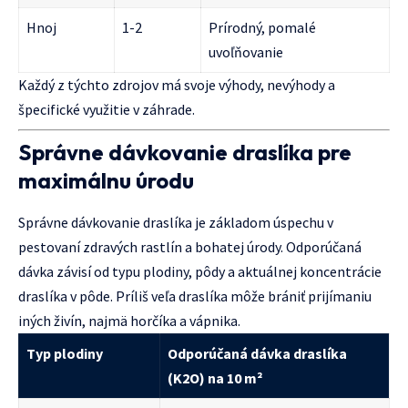
Hnoj
1-2
Prírodný, pomalé
uvoľňovanie
Každý z týchto zdrojov má svoje výhody, nevýhody a
špecifické využitie v záhrade.
Správne dávkovanie draslíka pre
maximálnu úrodu
Správne dávkovanie draslíka je základom úspechu v
pestovaní zdravých rastlín a bohatej úrody. Odporúčaná
dávka závisí od typu plodiny, pôdy a aktuálnej koncentrácie
draslíka v pôde. Príliš veľa draslíka môže brániť prijímaniu
iných živín, najmä horčíka a vápnika.
Typ plodiny
Odporúčaná dávka draslíka
(K2O) na 10 m²