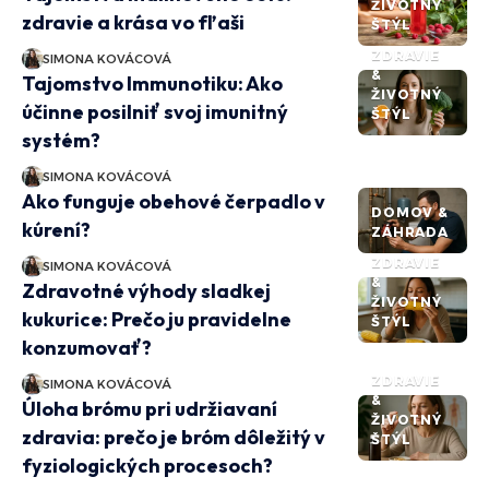
ŽIVOTNÝ
zdravie a krása vo fľaši
ŠTÝL
ZDRAVIE
SIMONA KOVÁCOVÁ
&
Tajomstvo Immunotiku: Ako
ŽIVOTNÝ
účinne posilniť svoj imunitný
ŠTÝL
systém?
SIMONA KOVÁCOVÁ
Ako funguje obehové čerpadlo v
DOMOV &
kúrení?
ZÁHRADA
ZDRAVIE
SIMONA KOVÁCOVÁ
&
Zdravotné výhody sladkej
ŽIVOTNÝ
kukurice: Prečo ju pravidelne
ŠTÝL
konzumovať?
ZDRAVIE
SIMONA KOVÁCOVÁ
&
Úloha brómu pri udržiavaní
ŽIVOTNÝ
zdravia: prečo je bróm dôležitý v
ŠTÝL
fyziologických procesoch?