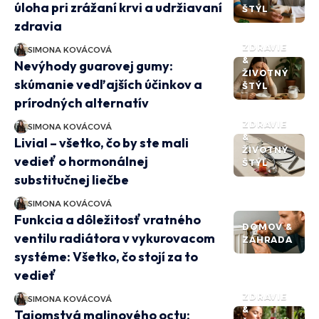
úloha pri zrážaní krvi a udržiavaní
ŠTÝL
zdravia
ZDRAVIE
SIMONA KOVÁCOVÁ
&
Nevýhody guarovej gumy:
ŽIVOTNÝ
skúmanie vedľajších účinkov a
ŠTÝL
prírodných alternatív
ZDRAVIE
SIMONA KOVÁCOVÁ
&
Livial – všetko, čo by ste mali
ŽIVOTNÝ
vedieť o hormonálnej
ŠTÝL
substitučnej liečbe
SIMONA KOVÁCOVÁ
Funkcia a dôležitosť vratného
DOMOV &
ventilu radiátora v vykurovacom
ZÁHRADA
systéme: Všetko, čo stojí za to
vedieť
ZDRAVIE
SIMONA KOVÁCOVÁ
&
Tajomstvá malinového octu: