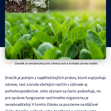
Draslík je nevyhnutný pre zdravý rast a bohatú úrodu rastlín.
Draslík je jedným z najdôležitejších prvkov, ktoré ovplyvňujú
zdravie, rast a úrodu všetkých rastlín v záhrade aj
poľnohospodárstve. Jeho význam sa často podceňuje, no
pre správne fungovanie rastlinného organizmu je
nenahraditeľný. V tomto článku sa pozrieme na kľúčové
úlohy draslíka, spôsoby jeho doplňania a príznaky jeho