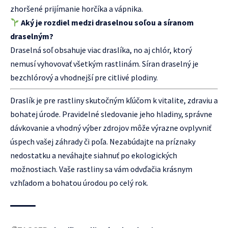
zhoršené prijímanie horčíka a vápnika.
Aký je rozdiel medzi draselnou soľou a síranom
draselným?
Draselná soľ obsahuje viac draslíka, no aj chlór, ktorý
nemusí vyhovovať všetkým rastlinám. Síran draselný je
bezchlórový a vhodnejší pre citlivé plodiny.
Draslík je pre rastliny skutočným kľúčom k vitalite, zdraviu a
bohatej úrode. Pravidelné sledovanie jeho hladiny, správne
dávkovanie a vhodný výber zdrojov môže výrazne ovplyvniť
úspech vašej záhrady či poľa. Nezabúdajte na príznaky
nedostatku a neváhajte siahnuť po ekologických
možnostiach. Vaše rastliny sa vám odvďačia krásnym
vzhľadom a bohatou úrodou po celý rok.