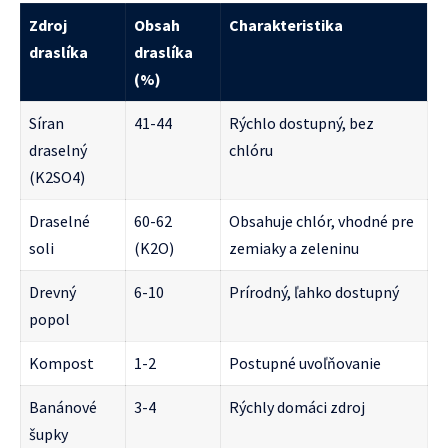
Zdroj
Obsah
Charakteristika
draslíka
draslíka
(%)
Síran
41-44
Rýchlo dostupný, bez
draselný
chlóru
(K2SO4)
Draselné
60-62
Obsahuje chlór, vhodné pre
soli
(K2O)
zemiaky a zeleninu
Drevný
6-10
Prírodný, ľahko dostupný
popol
Kompost
1-2
Postupné uvoľňovanie
Banánové
3-4
Rýchly domáci zdroj
šupky