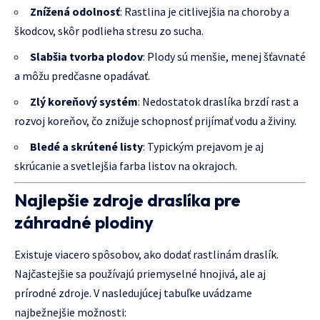
Znížená odolnosť
: Rastlina je citlivejšia na choroby a
škodcov, skôr podlieha stresu zo sucha.
Slabšia tvorba plodov
: Plody sú menšie, menej šťavnaté
a môžu predčasne opadávať.
Zlý koreňový systém
: Nedostatok draslíka brzdí rast a
rozvoj koreňov, čo znižuje schopnosť prijímať vodu a živiny.
Bledé a skrútené listy
: Typickým prejavom je aj
skrúcanie a svetlejšia farba listov na okrajoch.
Najlepšie zdroje draslíka pre
záhradné plodiny
Existuje viacero spôsobov, ako dodať rastlinám draslík.
Najčastejšie sa používajú priemyselné hnojivá, ale aj
prírodné zdroje. V nasledujúcej tabuľke uvádzame
najbežnejšie možnosti: