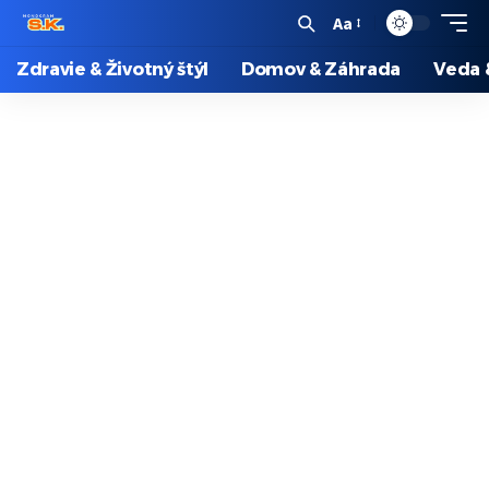
Aa
Zdravie & Životný štýl
Domov & Záhrada
Veda 