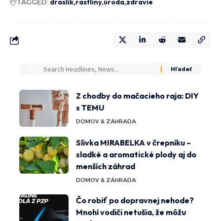
TAGGED:
draslík
rastliny
úroda
zdravie
Z chodby do mačacieho raja: DIY
s TEMU
DOMOV & ZÁHRADA
Slivka MIRABELKA v črepníku –
sladké a aromatické plody aj do
menších záhrad
DOMOV & ZÁHRADA
Čo robiť po dopravnej nehode?
Mnohí vodiči netušia, že môžu