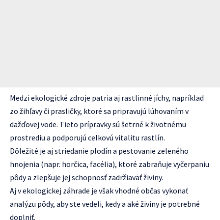
Medzi ekologické zdroje patria aj rastlinné jíchy, napríklad
zo žihľavy či prasličky, ktoré sa pripravujú lúhovaním v
dažďovej vode. Tieto prípravky sú šetrné k životnému
prostrediu a podporujú celkovú vitalitu rastlín.
Dôležité je aj striedanie plodín a pestovanie zeleného
hnojenia (napr. horčica, facélia), ktoré zabraňuje vyčerpaniu
pôdy a zlepšuje jej schopnosť zadržiavať živiny.
Aj v ekologickej záhrade je však vhodné občas vykonať
analýzu pôdy, aby ste vedeli, kedy a aké živiny je potrebné
doplniť.