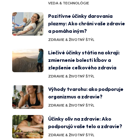
VEDA & TECHNOLÓGIE
Pozitívne účinky darovania
plazmy: Ako chráni vaše zdravie
a pomáha iným?
ZDRAVIE & ŽIVOTNÝ ŠTÝL
Liečivé účinky státia na okraji:
zmiernenie bolesti kĺbov a
zlepšenie celkového zdravia
ZDRAVIE & ŽIVOTNÝ ŠTÝL
Výhody tvarohu: ako podporuje
organizmus a zdravie?
ZDRAVIE & ŽIVOTNÝ ŠTÝL
Účinky olív na zdravie: Ako
podporujú vaše telo a zdravie?
ZDRAVIE & ŽIVOTNÝ ŠTÝL