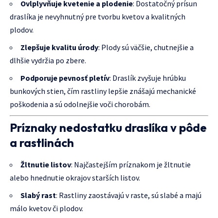
Ovlplyvňuje kvetenie a plodenie
: Dostatočný prísun
draslíka je nevyhnutný pre tvorbu kvetov a kvalitných
plodov.
Zlepšuje kvalitu úrody
: Plody sú väčšie, chutnejšie a
dlhšie vydržia po zbere.
Podporuje pevnosť pletív
: Draslík zvyšuje hrúbku
bunkových stien, čím rastliny lepšie znášajú mechanické
poškodenia a sú odolnejšie voči chorobám.
Príznaky nedostatku draslíka v pôde
a rastlinách
Žltnutie listov
: Najčastejším príznakom je žltnutie
alebo hnednutie okrajov starších listov.
Slabý rast
: Rastliny zaostávajú v raste, sú slabé a majú
málo kvetov či plodov.