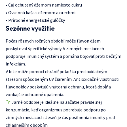
• Čaj ochutený džemom namiesto cukru
• Ovsenná kaša s džemom a orechmi
• Prírodné energetické guľôčky
Sezónne využitie
Počas rôznych ročných období môže flavon džem
poskytovať špecifické výhody. V zimných mesiacoch
podporuje imunitný systém a pomáha bojovať proti bežným
infekciám.
V lete môže pomôcť chrániť pokožku pred oxidačným
stresom spôsobeným UV žiarením. Antioxidačné vlastnosti
flavonoidov poskytujú vnútornú ochranu, ktorá dopĺňa
vonkajšie ochranné opatrenia.
Jarné obdobie je ideálne na začatie pravidelnej
konzumácie, keď organizmus potrebuje podporu po
zimných mesiacoch. Jeseň je čas posilnenia imunity pred
chladnejším obdobím.