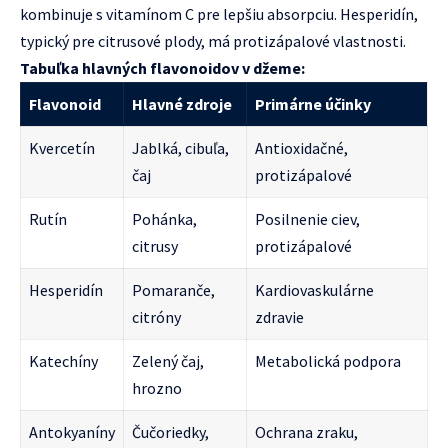
kombinuje s vitamínom C pre lepšiu absorpciu. Hesperidín,
typický pre citrusové plody, má protizápalové vlastnosti.
Tabuľka hlavných flavonoidov v džeme:
Flavonoid
Hlavné zdroje
Primárne účinky
Kvercetín
Jablká, cibuľa,
Antioxidačné,
čaj
protizápalové
Rutín
Pohánka,
Posilnenie ciev,
citrusy
protizápalové
Hesperidín
Pomaranče,
Kardiovaskulárne
citróny
zdravie
Katechíny
Zelený čaj,
Metabolická podpora
hrozno
Antokyaníny
Čučoriedky,
Ochrana zraku,