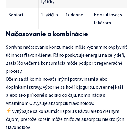
lyžičky
Seniori
1 lyžička
1x denne
Konzultovať s
lekárom
Načasovanie a kombinácie
Správne načasovanie konzumácie môže významne ovplyvniť
účinnosť flavon džemu. Ráno poskytuje energiu na celý deň,
zatiaľ čo večerná konzumácia môže podporiť regeneračné
procesy.
Džem sa dá kombinovať s inými potravinami alebo
doplnkami stravy. Výborne sa hodí k jogurtu, ovsennej kaši
alebo ako prírodné sladidlo do čaju. Kombinácia s
vitamínom C zvyšuje absorpciu flavonoidov.
Vyhýbajte sa konzumácii spolu s kávou alebo čiernym
čajom, pretože kofeín môže znižovať absorpciu niektorých
flavonoidov.