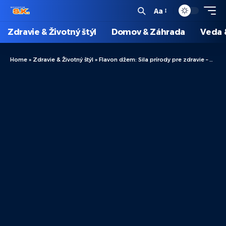
Aa
Zdravie & Životný štýl
Domov & Záhrada
Veda 
Home
»
Zdravie & Životný štýl
»
Flavon džem: Sila prírody pre zdravie – Objavte jeho priaznivé účinky!