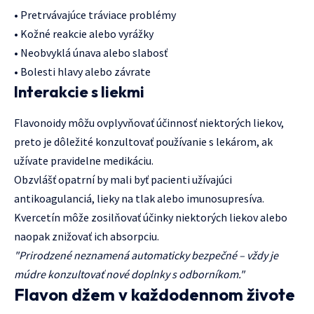
• Pretrvávajúce tráviace problémy
• Kožné reakcie alebo vyrážky
• Neobvyklá únava alebo slabosť
• Bolesti hlavy alebo závrate
Interakcie s liekmi
Flavonoidy môžu ovplyvňovať účinnosť niektorých liekov,
preto je dôležité konzultovať používanie s lekárom, ak
užívate pravidelne medikáciu.
Obzvlášť opatrní by mali byť pacienti užívajúci
antikoagulanciá, lieky na tlak alebo imunosupresíva.
Kvercetín môže zosilňovať účinky niektorých liekov alebo
naopak znižovať ich absorpciu.
"Prirodzené neznamená automaticky bezpečné – vždy je
múdre konzultovať nové doplnky s odborníkom."
Flavon džem v každodennom živote