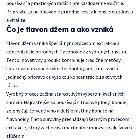
používaní a praktických radách pre každodenné využitie.
Pripravte sa na objavenie prírodnej cesty k lepšiemu zdraviu
a vitalite.
Čo je flavon džem a ako vzniká
Flavon džem vzniká špeciálnym procesom extrakcie a
koncentrácie prírodných flavonoidov z vybraných rastlín.
Tento inovatívny produkt kombinuje tradičné metódy
spracovania s modernými technológiami, čím vzniká
jedinečný prípravok s vysokou koncentráciou aktívnych
látok.
Výrobný proces začína starostlivým výberom kvalitných
surovín. Najčastejšie sa používajú citrusové plody, bobule,
zelený čaj, červené víno a ďalšie rastliny bohaté na
flavonoidy. Tieto suroviny prechádzajú šetrným procesom
extrakcie, ktorý zachováva maximálne množstvo aktívnych
zlúčenín.