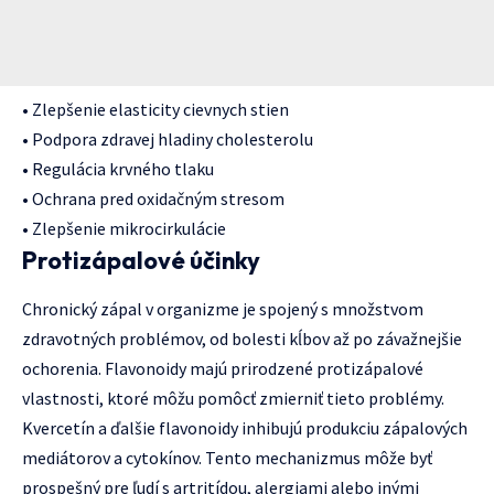
• Zlepšenie elasticity cievnych stien
• Podpora zdravej hladiny cholesterolu
• Regulácia krvného tlaku
• Ochrana pred oxidačným stresom
• Zlepšenie mikrocirkulácie
Protizápalové účinky
Chronický zápal v organizme je spojený s množstvom
zdravotných problémov, od bolesti kĺbov až po závažnejšie
ochorenia. Flavonoidy majú prirodzené protizápalové
vlastnosti, ktoré môžu pomôcť zmierniť tieto problémy.
Kvercetín a ďalšie flavonoidy inhibujú produkciu zápalových
mediátorov a cytokínov. Tento mechanizmus môže byť
prospešný pre ľudí s artritídou, alergiami alebo inými