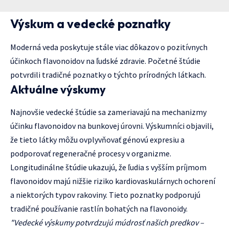
Výskum a vedecké poznatky
Moderná veda poskytuje stále viac dôkazov o pozitívnych
účinkoch flavonoidov na ľudské zdravie. Početné štúdie
potvrdili tradičné poznatky o týchto prírodných látkach.
Aktuálne výskumy
Najnovšie vedecké štúdie sa zameriavajú na mechanizmy
účinku flavonoidov na bunkovej úrovni. Výskumníci objavili,
že tieto látky môžu ovplyvňovať génovú expresiu a
podporovať regeneračné procesy v organizme.
Longitudinálne štúdie ukazujú, že ľudia s vyšším príjmom
flavonoidov majú nižšie riziko kardiovaskulárnych ochorení
a niektorých typov rakoviny. Tieto poznatky podporujú
tradičné používanie rastlín bohatých na flavonoidy.
"Vedecké výskumy potvrdzujú múdrosť našich predkov –