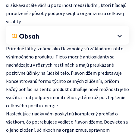
si získava stále väčšiu pozornosť medzi ľuďmi, ktorí hľadajú
prirodzené spôsoby podpory svojho organizmu a celkovej
vitality.
Obsah
Prírodné látky, známe ako flavonoidy, sú základom tohto
výnimočného produktu. Tieto mocné antioxidanty sa
nachádzajou v rôznych rastlinách a majú preukázané
pozitívne účinky na ľudské telo. Flavon džem predstavuje
koncentrovanú formu týchto cenných zlúčenín, pričom
každý pohľad na tento produkt odhaľuje nové možnosti jeho
využitia – od podpory imunitného systému až po zlepšenie
celkového pocitu energie.
Nasledujúce riadky vám poskytnú komplexný prehľad o
všetkom, čo potrebujete vedieť o flavon džeme. Dozviete sa
o jeho zložení, účinkoch na organizmus, správnom