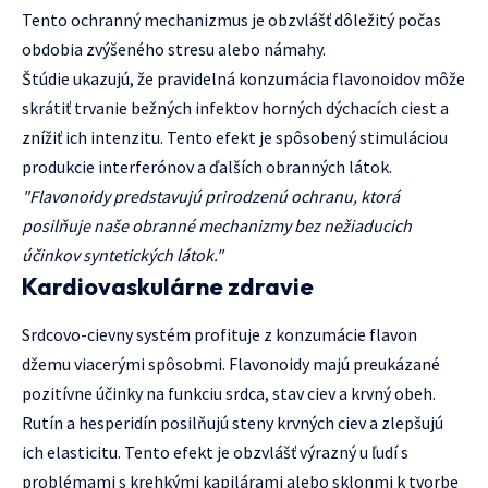
Tento ochranný mechanizmus je obzvlášť dôležitý počas
obdobia zvýšeného stresu alebo námahy.
Štúdie ukazujú, že pravidelná konzumácia flavonoidov môže
skrátiť trvanie bežných infektov horných dýchacích ciest a
znížiť ich intenzitu. Tento efekt je spôsobený stimuláciou
produkcie interferónov a ďalších obranných látok.
"Flavonoidy predstavujú prirodzenú ochranu, ktorá
posilňuje naše obranné mechanizmy bez nežiaducich
účinkov syntetických látok."
Kardiovaskulárne zdravie
Srdcovo-cievny systém profituje z konzumácie flavon
džemu viacerými spôsobmi. Flavonoidy majú preukázané
pozitívne účinky na funkciu srdca, stav ciev a krvný obeh.
Rutín a hesperidín posilňujú steny krvných ciev a zlepšujú
ich elasticitu. Tento efekt je obzvlášť výrazný u ľudí s
problémami s krehkými kapilárami alebo sklonmi k tvorbe