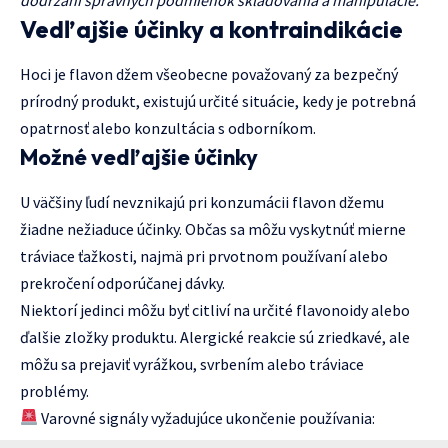
dodržaní správnych podmienok skladovania a manipulácie."
Vedľajšie účinky a kontraindikácie
Hoci je flavon džem všeobecne považovaný za bezpečný
prírodný produkt, existujú určité situácie, kedy je potrebná
opatrnosť alebo konzultácia s odborníkom.
Možné vedľajšie účinky
U väčšiny ľudí nevznikajú pri konzumácii flavon džemu
žiadne nežiaduce účinky. Občas sa môžu vyskytnúť mierne
tráviace ťažkosti, najmä pri prvotnom používaní alebo
prekročení odporúčanej dávky.
Niektorí jedinci môžu byť citliví na určité flavonoidy alebo
ďalšie zložky produktu. Alergické reakcie sú zriedkavé, ale
môžu sa prejaviť vyrážkou, svrbením alebo tráviace
problémy.
Varovné signály vyžadujúce ukončenie používania: