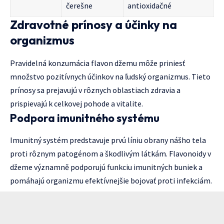
čerešne
antioxidačné
Zdravotné prínosy a účinky na
organizmus
Pravidelná konzumácia flavon džemu môže priniesť
množstvo pozitívnych účinkov na ľudský organizmus. Tieto
prínosy sa prejavujú v rôznych oblastiach zdravia a
prispievajú k celkovej pohode a vitalite.
Podpora imunitného systému
Imunitný systém predstavuje prvú líniu obrany nášho tela
proti rôznym patogénom a škodlivým látkám. Flavonoidy v
džeme významně podporujú funkciu imunitných buniek a
pomáhajú organizmu efektívnejšie bojovať proti infekciám.