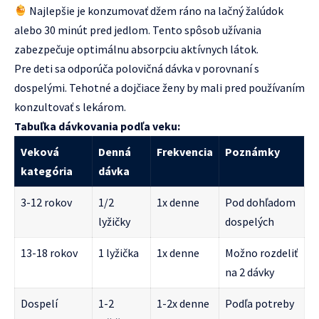
Najlepšie je konzumovať džem ráno na lačný žalúdok
alebo 30 minút pred jedlom. Tento spôsob užívania
zabezpečuje optimálnu absorpciu aktívnych látok.
Pre deti sa odporúča polovičná dávka v porovnaní s
dospelými. Tehotné a dojčiace ženy by mali pred používaním
konzultovať s lekárom.
Tabuľka dávkovania podľa veku:
Veková
Denná
Frekvencia
Poznámky
kategória
dávka
3-12 rokov
1/2
1x denne
Pod dohľadom
lyžičky
dospelých
13-18 rokov
1 lyžička
1x denne
Možno rozdeliť
na 2 dávky
Dospelí
1-2
1-2x denne
Podľa potreby