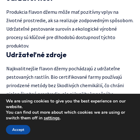
Produkcia flavon džemu môže mať pozitívny vplyv na
životné prostredie, ak sa realizuje zodpovedným spôsobom.
Udržateľné pestovanie surovín a ekologické výrobné
procesy sú kľúčové pre dlhodobú dostupnosť týchto
produktov.
Udržateľné zdroje
Najkvalitnejšie flavon džemy pochádzajú z udržateľne
pestovaných rastlín. Bio certifikované farmy používajú
prirodzené metódy bez škodlivých chemikálií, čo chráni
nielen životné prostredie, ale aj kvalitu konečného
We are using cookies to give you the best experience on our
produktu.
website.
Podpora miestnych pestovateľov a krátkych
You can find out more about which cookies we are using or
switch them off in
settings
.
dodávateľských reťazcov znižuje uhlíkovú stopu produktu.
Sezónne suroviny z blízkeho okolia často obsahujú vyššie
Accept
koncentrácie aktívnych látok.