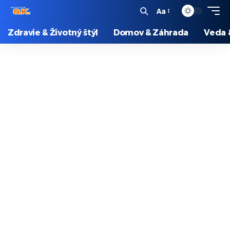
Aa
Zdravie & Životný štýl
Domov & Záhrada
Veda 