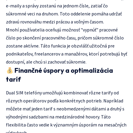
e-maily a správy zostanú na jednom čísle, zatiaľ čo
súkromné veci na druhom. Toto oddelenie pomáha udržať
zdravú rovnováhu medzi prácou a voľným časom.
Mnohí používatelia oceňujú možnosť "vypnúť" pracovné
číslo po skončení pracovného času, pričom súkromné číslo
zostane aktívne. Táto funkcia je obzvlášť užitočná pre
podnikateľov, freelancerov a manažérov, ktorí potrebujú byť
dostupní, ale chcú si zachovať súkromie.
Finančné úspory a optimalizácia
taríf
Dual SIM telefóny umožňujú kombinovať rôzne tarify od
rôznych operátorov podľa konkrétnych potrieb. Napríklad
môžete mať jeden tarif s neobmedzenými dátami a druhý s
výhodnými sadzbami na medzinárodné hovory. Táto
flexibilita často vedie k významným úsporám na mesačných
výdavkoch.