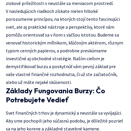
ziskové príležitosti v neustále sa meniacom prostredí.
V nasledujúcich riadkoch získate nielen hlboké
porozumenie princípov, na ktorých stojí tento fascinujúci
svet, ale aj praktické nástroje a perspektívy, ktoré vám
pomôžu orientovať sa v ňom s väčšou istotou. Budeme sa
venovať historickým míľnikom, kľúčovým aktérom, rôznym
typom cenných papierov, a podrobne preskúmame
investičné aj obchodné stratégie. Naším cieľom je
demystifikovať burzu a poskytnúť vám pevný základ pre
vaše vlastné finančné rozhodnutia, či už ste začiatočník,
alebo už máte nejaké skúsenosti.
Základy Fungovania Burzy: Čo
Potrebujete Vedieť
Svet finančných trhov je dynamický a neustále sa vyvíjajúci.
Aby sme pochopili jeho súčasnú podobu, je dôležité pozrieť
sa na jeho korene a základné stavebné kamene.