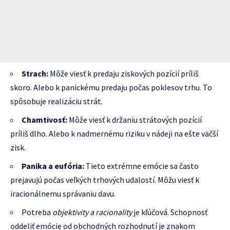
Strach:
Môže viesť k predaju ziskových pozícií príliš
skoro. Alebo k panickému predaju počas poklesov trhu. To
spôsobuje realizáciu strát.
Chamtivosť:
Môže viesť k držaniu strátových pozícií
príliš dlho. Alebo k nadmernému riziku v nádeji na ešte väčší
zisk.
Panika a eufória:
Tieto extrémne emócie sa často
prejavujú počas veľkých trhových udalostí. Môžu viesť k
iracionálnemu správaniu davu.
Potreba
objektivity a racionality
je kľúčová. Schopnosť
oddeliť emócie od obchodných rozhodnutí je znakom