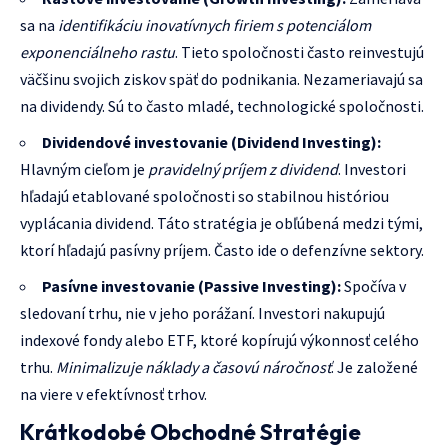
sa na
identifikáciu inovatívnych firiem s potenciálom
exponenciálneho rastu
. Tieto spoločnosti často reinvestujú
väčšinu svojich ziskov späť do podnikania. Nezameriavajú sa
na dividendy. Sú to často mladé, technologické spoločnosti.
Dividendové investovanie (Dividend Investing):
Hlavným cieľom je
pravidelný príjem z dividend
. Investori
hľadajú etablované spoločnosti so stabilnou históriou
vyplácania dividend. Táto stratégia je obľúbená medzi tými,
ktorí hľadajú pasívny príjem. Často ide o defenzívne sektory.
Pasívne investovanie (Passive Investing):
Spočíva v
sledovaní trhu, nie v jeho porážaní. Investori nakupujú
indexové fondy alebo ETF, ktoré kopírujú výkonnosť celého
trhu.
Minimalizuje náklady a časovú náročnosť
. Je založené
na viere v efektívnosť trhov.
Krátkodobé Obchodné Stratégie