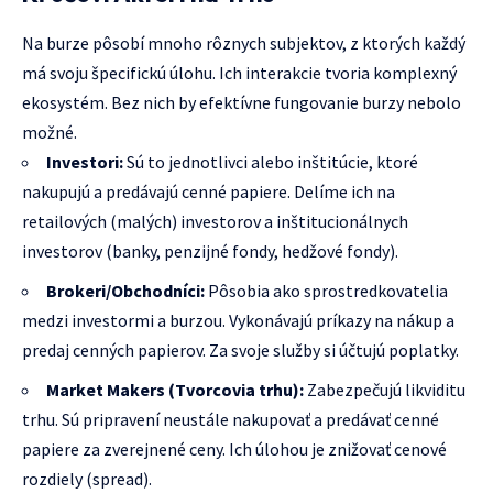
Na burze pôsobí mnoho rôznych subjektov, z ktorých každý
má svoju špecifickú úlohu. Ich interakcie tvoria komplexný
ekosystém. Bez nich by efektívne fungovanie burzy nebolo
možné.
Investori:
Sú to jednotlivci alebo inštitúcie, ktoré
nakupujú a predávajú cenné papiere. Delíme ich na
retailových (malých) investorov a inštitucionálnych
investorov (banky, penzijné fondy, hedžové fondy).
Brokeri/Obchodníci:
Pôsobia ako sprostredkovatelia
medzi investormi a burzou. Vykonávajú príkazy na nákup a
predaj cenných papierov. Za svoje služby si účtujú poplatky.
Market Makers (Tvorcovia trhu):
Zabezpečujú likviditu
trhu. Sú pripravení neustále nakupovať a predávať cenné
papiere za zverejnené ceny. Ich úlohou je znižovať cenové
rozdiely (spread).