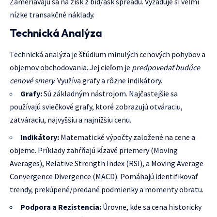
Zameriavajú sa na zisk z bid/ask spreadu. Vyžaduje si veľmi
nízke transakčné náklady.
Technická Analýza
Technická analýza je štúdium minulých cenových pohybov a
objemov obchodovania. Jej cieľom je
predpovedať budúce
cenové smery
. Využíva grafy a rôzne indikátory.
Grafy:
Sú základným nástrojom. Najčastejšie sa
používajú sviečkové grafy, ktoré zobrazujú otváraciu,
zatváraciu, najvyššiu a najnižšiu cenu.
Indikátory:
Matematické výpočty založené na cene a
objeme. Príklady zahŕňajú kĺzavé priemery (Moving
Averages), Relative Strength Index (RSI), a Moving Average
Convergence Divergence (MACD). Pomáhajú identifikovať
trendy, prekúpené/predané podmienky a momenty obratu.
Podpora a Rezistencia:
Úrovne, kde sa cena historicky