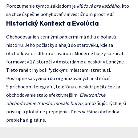
Porozumenie týmto základom je
kľúčové pre každého
, kto
sa chce úspešne pohybovať v investičnom prostredí.
Historický Kontext a Evolúcia
Obchodovanie s cennými papiermi má dlhú a bohatú
históriu. Jeho počiatky siahajú do staroveku, kde sa
obchodovalo s dlhmi a tovarom. Moderné burzy sa začali
formovať v 17. storočí v Amsterdame a neskôr v Londýne.
Tieto rané trhy boli fyzickými miestami stretnutí.
Postupne sa vyvinuli do organizovaných inštitúcií.
S príchodom telegrafu, telefónu a neskôr počítačov sa
obchodovanie stalo efektívnejším.
Elektronické
obchodovanie transformovalo burzu
, umožňujúc rýchlejší
prístup a globálne prepojenie. Dnes väčšina obchodov
prebieha digitálne.