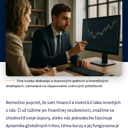
Dve osoby diskutujú o burzových grafoch a investičných
stratégiách, zamerané na objavovanie ziskových príležitostí.
Nemožno poprieť, že svet financií a investícií láka mnohých
z nás. Či už túžime po finančnej nezávislosti, snažíme sa
zhodnotiť svoje úspory, alebo nás jednoducho fascinuje
dynamika globálnych trhov, téma burzy a jej fungovania je