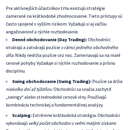
Pre aktívnejších účastníkov trhu existujú stratégie
zamerané na krátkodobé zhodnocovanie. Tieto prístupy sú
často spojené s vyšším rizikom. Vyžadujú si aj väčšiu
angažovanosť a rýchle rozhodovanie.
Denné obchodovanie (Day Trading):
Obchodníci
otvárajú a zatvárajú pozície
v rámci jedného obchodného
dňa
. Nikdy nedržia pozície cez noc. Zameriavajú sa na malé
cenové pohyby. Vyžaduje si rýchle rozhodovanie a prísnu
disciplínu.
Swing obchodovanie (Swing Trading):
Pozície sa držia
niekoľko dní až týždňov
. Obchodníci sa snažia zachytiť
„swingy“ alebo strednodobé cenové vlny. Používajú
kombináciu technickej a fundamentálnej analýzy.
Scalping:
Extrémne krátkodobá stratégia. Obchodníci
vykonávajú
veľký počet obchodov s veľmi malými ziskami
.