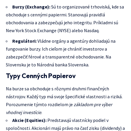
Burzy (Exchange):
Sú to organizované trhoviská, kde sa
obchoduje s cennými papiermi. Stanovujú pravidlá
obchodovania a zabezpečujú jeho integritu. Príkladmi sú
New York Stock Exchange (NYSE) alebo Nasdaq.
Regulátori:
Vládne orgány a agentúry dohliadajú na
fungovanie burzy. Ich cieľom je chrániť investorov a
zabezpečiť férové a transparentné obchodovanie. Na
Slovensku je to Národná banka Slovenska.
Typy Cenných Papierov
Na burze sa obchoduje s rôznymi druhmi finančných
nástrojov. Každý typ má svoje špecifické vlastnosti a riziká.
Porozumenie týmto rozdielom je
základom pre výber
vhodnej investície
.
Akcie (Equities):
Predstavujú vlastnícky podiel v
spoločnosti. Akcionári majú právo na časť zisku (dividendy) a