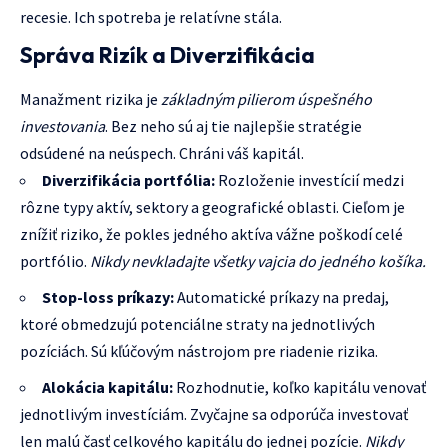
recesie. Ich spotreba je relatívne stála.
Správa Rizík a Diverzifikácia
Manažment rizika je
základným pilierom úspešného
investovania
. Bez neho sú aj tie najlepšie stratégie
odsúdené na neúspech. Chráni váš kapitál.
Diverzifikácia portfólia:
Rozloženie investícií medzi
rôzne typy aktív, sektory a geografické oblasti. Cieľom je
znížiť riziko, že pokles jedného aktíva vážne poškodí celé
portfólio.
Nikdy nevkladajte všetky vajcia do jedného košíka.
Stop-loss príkazy:
Automatické príkazy na predaj,
ktoré obmedzujú potenciálne straty na jednotlivých
pozíciách. Sú kľúčovým nástrojom pre riadenie rizika.
Alokácia kapitálu:
Rozhodnutie, koľko kapitálu venovať
jednotlivým investíciám. Zvyčajne sa odporúča investovať
len malú časť celkového kapitálu do jednej pozície.
Nikdy