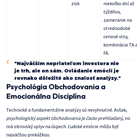
zisk
niekoľko dní až
týždňov,
zameranie na
strednodobé
cenové vlny,
kombinácia TA 
FA.
"Najväčším nepriateľom investora nie
je trh, ale on sám. Ovládanie emócií je
rovnako dôležité ako znalosť analýzy."
Psychológia Obchodovania a
Emocionálna Disciplína
Technické a fundamentálne analýzy sú nevyhnutné. Avšak,
psychologický aspekt obchodovania je často prehliadaný
, no
má obrovský vplyv na úspech. Ľudské emócie môžu byť
najväčšou prekážkou.