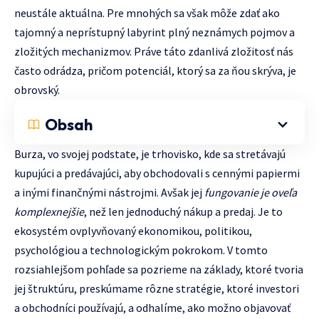
neustále aktuálna. Pre mnohých sa však môže zdať ako
tajomný a neprístupný labyrint plný neznámych pojmov a
zložitých mechanizmov. Práve táto zdanlivá zložitosť nás
často odrádza, pričom potenciál, ktorý sa za ňou skrýva, je
obrovský.
Obsah
Burza, vo svojej podstate, je trhovisko, kde sa stretávajú
kupujúci a predávajúci, aby obchodovali s cennými papiermi
a inými finančnými nástrojmi. Avšak jej
fungovanie je oveľa
komplexnejšie
, než len jednoduchý nákup a predaj. Je to
ekosystém ovplyvňovaný ekonomikou, politikou,
psychológiou a technologickým pokrokom. V tomto
rozsiahlejšom pohľade sa pozrieme na základy, ktoré tvoria
jej štruktúru, preskúmame rôzne stratégie, ktoré investori
a obchodníci používajú, a odhalíme, ako možno objavovať