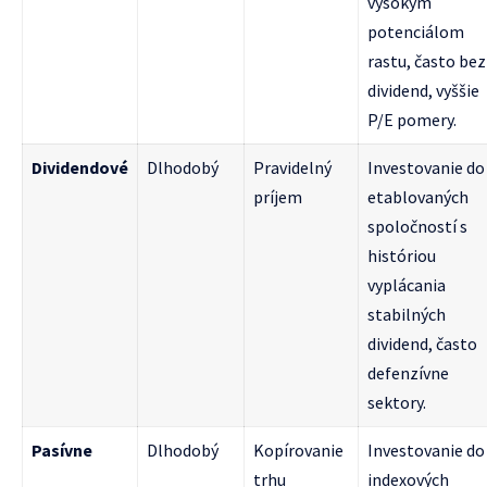
vysokým
potenciálom
rastu, často bez
dividend, vyššie
P/E pomery.
Dividendové
Dlhodobý
Pravidelný
Investovanie do
príjem
etablovaných
spoločností s
históriou
vyplácania
stabilných
dividend, často
defenzívne
sektory.
Pasívne
Dlhodobý
Kopírovanie
Investovanie do
trhu
indexových