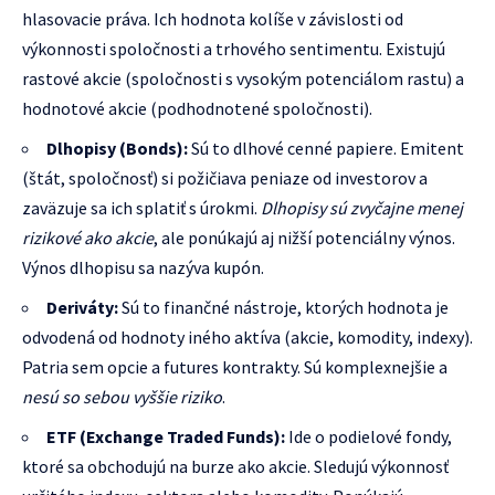
hlasovacie práva. Ich hodnota kolíše v závislosti od
výkonnosti spoločnosti a trhového sentimentu. Existujú
rastové akcie (spoločnosti s vysokým potenciálom rastu) a
hodnotové akcie (podhodnotené spoločnosti).
Dlhopisy (Bonds):
Sú to dlhové cenné papiere. Emitent
(štát, spoločnosť) si požičiava peniaze od investorov a
zaväzuje sa ich splatiť s úrokmi.
Dlhopisy sú zvyčajne menej
rizikové ako akcie
, ale ponúkajú aj nižší potenciálny výnos.
Výnos dlhopisu sa nazýva kupón.
Deriváty:
Sú to finančné nástroje, ktorých hodnota je
odvodená od hodnoty iného aktíva (akcie, komodity, indexy).
Patria sem opcie a futures kontrakty. Sú komplexnejšie a
nesú so sebou vyššie riziko
.
ETF (Exchange Traded Funds):
Ide o podielové fondy,
ktoré sa obchodujú na burze ako akcie. Sledujú výkonnosť