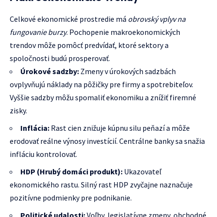
Celkové ekonomické prostredie má
obrovský vplyv na
fungovanie burzy
. Pochopenie makroekonomických
trendov môže pomôcť predvídať, ktoré sektory a
spoločnosti budú prosperovať.
Úrokové sadzby:
Zmeny v úrokových sadzbách
ovplyvňujú náklady na pôžičky pre firmy a spotrebiteľov.
Vyššie sadzby môžu spomaliť ekonomiku a znížiť firemné
zisky.
Inflácia:
Rast cien znižuje kúpnu silu peňazí a môže
erodovať reálne výnosy investícií. Centrálne banky sa snažia
infláciu kontrolovať.
HDP (Hrubý domáci produkt):
Ukazovateľ
ekonomického rastu. Silný rast HDP zvyčajne naznačuje
pozitívne podmienky pre podnikanie.
Politické udalosti:
Voľby, legislatívne zmeny, obchodné