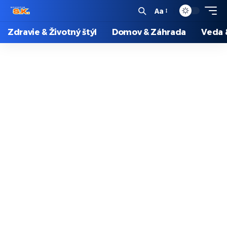
Aa
Zdravie & Životný štýl
Domov & Záhrada
Veda 