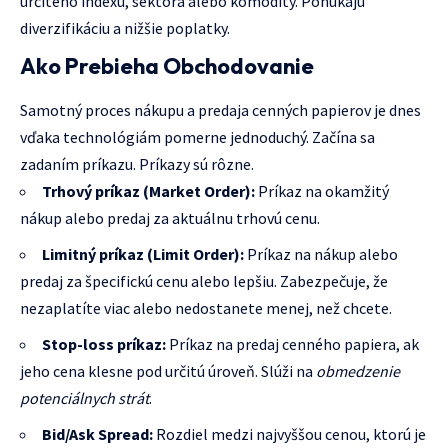
určitého indexu, sektora alebo komodity. Ponúkajú
diverzifikáciu a nižšie poplatky.
Ako Prebieha Obchodovanie
Samotný proces nákupu a predaja cenných papierov je dnes
vďaka technológiám pomerne jednoduchý. Začína sa
zadaním príkazu. Príkazy sú rôzne.
Trhový príkaz (Market Order):
Príkaz na okamžitý
nákup alebo predaj za aktuálnu trhovú cenu.
Limitný príkaz (Limit Order):
Príkaz na nákup alebo
predaj za špecifickú cenu alebo lepšiu. Zabezpečuje, že
nezaplatíte viac alebo nedostanete menej, než chcete.
Stop-loss príkaz:
Príkaz na predaj cenného papiera, ak
jeho cena klesne pod určitú úroveň. Slúži na
obmedzenie
potenciálnych strát
.
Bid/Ask Spread:
Rozdiel medzi najvyššou cenou, ktorú je