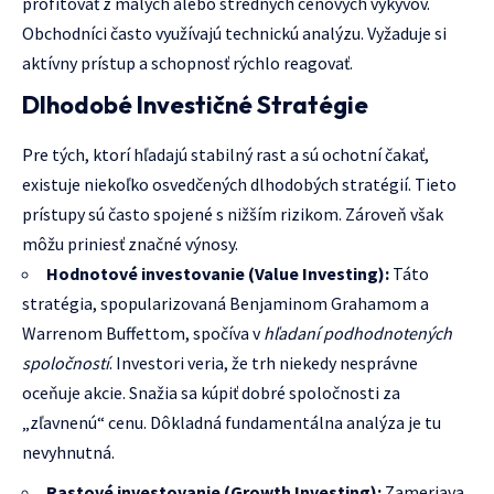
profitovať z malých alebo stredných cenových výkyvov.
Obchodníci často využívajú technickú analýzu. Vyžaduje si
aktívny prístup a schopnosť rýchlo reagovať.
Dlhodobé Investičné Stratégie
Pre tých, ktorí hľadajú stabilný rast a sú ochotní čakať,
existuje niekoľko osvedčených dlhodobých stratégií. Tieto
prístupy sú často spojené s nižším rizikom. Zároveň však
môžu priniesť značné výnosy.
Hodnotové investovanie (Value Investing):
Táto
stratégia, spopularizovaná Benjaminom Grahamom a
Warrenom Buffettom, spočíva v
hľadaní podhodnotených
spoločností
. Investori veria, že trh niekedy nesprávne
oceňuje akcie. Snažia sa kúpiť dobré spoločnosti za
„zľavnenú“ cenu. Dôkladná fundamentálna analýza je tu
nevyhnutná.
Rastové investovanie (Growth Investing):
Zameriava