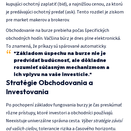
kupujúci ochotný zaplatiť (bid), a najnižšou cenou, za ktorú
je predávajúci ochotný predať (ask). Tento rozdiel je ziskom
pre market makerov a brokerov.
Obchodovanie na burze prebieha počas špecifických
obchodných hodín. Väčšina búrz je dnes plne elektronická.
To znamená, že príkazy sú spárované automaticky.
"Základom úspechu na burze nie je
predvídať budúcnosť, ale dôkladne
rozumieť súčasným mechanizmom a
ich vplyvu na vaše investície."
Stratégie Obchodovania a
Investovania
Po pochopení základov fungovania burzy je čas preskúmať
rôzne prístupy, ktoré investori a obchodníci používajú.
Neexistuje univerzálne správna cesta.
Výber stratégie závisí
od vašich cieľov
, tolerancie rizika a časového horizontu.