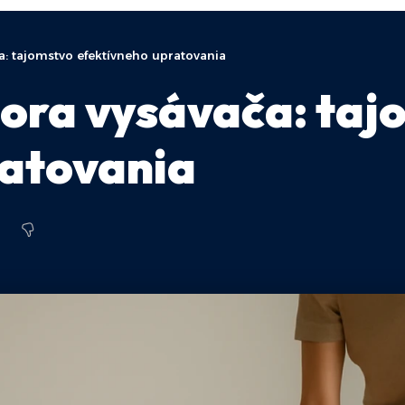
: tajomstvo efektívneho upratovania
ora vysávača: taj
ratovania