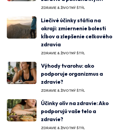
ZDRAVIE & ŽIVOTNÝ ŠTÝL
Liečivé účinky státia na
okraji: zmiernenie bolesti
kĺbov a zlepšenie celkového
zdravia
ZDRAVIE & ŽIVOTNÝ ŠTÝL
Výhody tvarohu: ako
podporuje organizmus a
zdravie?
ZDRAVIE & ŽIVOTNÝ ŠTÝL
Účinky olív na zdravie: Ako
podporujú vaše telo a
zdravie?
ZDRAVIE & ŽIVOTNÝ ŠTÝL