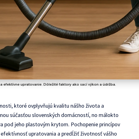
 efektívne upratovanie. Dôležité faktory ako sací výkon a údržba.
osti, ktoré ovplyvňujú kvalitu nášho života a
eľnou súčasťou slovenských domácností, no málokto
ýva pod jeho plastovým krytom. Pochopenie princípov
efektívnosť upratovania a predĺžiť životnosť vášho