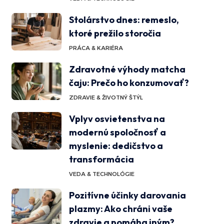
Stolárstvo dnes: remeslo,
ktoré prežilo storočia
PRÁCA & KARIÉRA
Zdravotné výhody matcha
čaju: Prečo ho konzumovať?
ZDRAVIE & ŽIVOTNÝ ŠTÝL
Vplyv osvietenstva na
modernú spoločnosť a
myslenie: dedičstvo a
transformácia
VEDA & TECHNOLÓGIE
Pozitívne účinky darovania
plazmy: Ako chráni vaše
zdravie a pomáha iným?