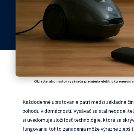
Objavte, ako motor vysávača premieňa elektrickú energiu na
Každodenné upratovanie patrí medzi základné činn
pohodu v domácnosti. Vysávač sa stal neoddelit
si uvedomuje zložitosť technológie, ktorá sa skr
fungovania tohto zariadenia môže výrazne zlepšiť 