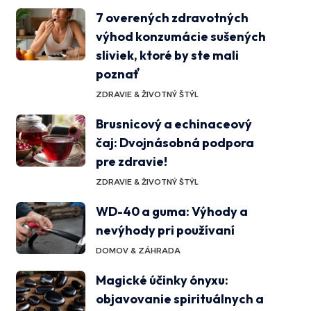
7 overených zdravotných
výhod konzumácie sušených
sliviek, ktoré by ste mali
poznať
ZDRAVIE & ŽIVOTNÝ ŠTÝL
Brusnicový a echinaceový
čaj: Dvojnásobná podpora
pre zdravie!
ZDRAVIE & ŽIVOTNÝ ŠTÝL
WD-40 a guma: Výhody a
nevýhody pri používaní
DOMOV & ZÁHRADA
Magické účinky ónyxu:
objavovanie spirituálnych a