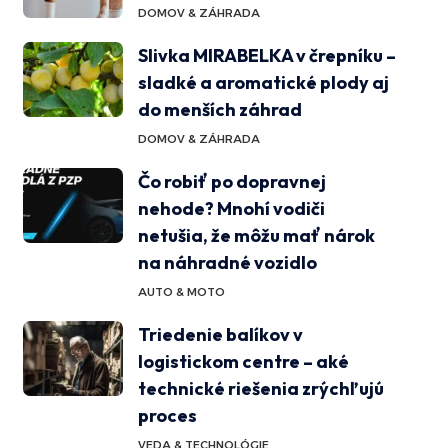
DOMOV & ZÁHRADA
Slivka MIRABELKA v črepníku –
sladké a aromatické plody aj
do menších záhrad
DOMOV & ZÁHRADA
Čo robiť po dopravnej
nehode? Mnohí vodiči
netušia, že môžu mať nárok
na náhradné vozidlo
AUTO & MOTO
Triedenie balíkov v
logistickom centre – aké
technické riešenia zrýchľujú
proces
VEDA & TECHNOLÓGIE