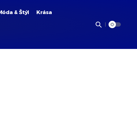
Móda & Štýl
Krása