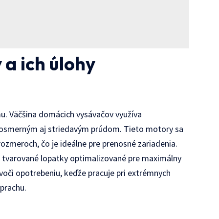
a ich úlohy
mu. Väčšina domácich vysávačov využíva
dnosmerným aj striedavým prúdom. Tieto motory sa
ozmeroch, čo je ideálne pre prenosné zariadenia.
 tvarované lopatky optimalizované pre maximálny
 voči opotrebeniu, keďže pracuje pri extrémnych
 prachu.