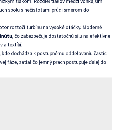
 s nízkym tlakom. Rozdiel tlakov medzi vonkajším
uch spolu s nečistotami prúdi smerom do
tor roztočí turbínu na vysoké otáčky. Moderné
inútu
, čo zabezpečuje dostatočnú silu na efektívne
a textílií.
ov, kde dochádza k postupnému oddeľovaniu častíc
rvej fáze, zatiaľ čo jemný prach postupuje ďalej do