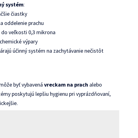
čný systém
:
čšie čiastky
na oddelenie prachu
 do veľkosti 0,3 mikrona
 chemické výpary
árajú účinný systém na zachytávanie nečistôt
á môže byť vybavená
vreckam na prach
alebo
témy poskytujú lepšiu hygienu pri vyprázdňovaní,
ckejšie.