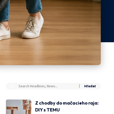
Z chodby do mačacieho raja:
DIY s TEMU