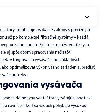
m, ktorý kombinuje fyzikálne zákony s precíznym
zmu až po komplexné filtračné systémy – každá
kovej funkcionalnosti. Existuje množstvo rôznych
, ale aj spôsobom spracovania nečistôt.
aspekty fungovania vysávača, od základných
, ako optimalizovať výkon vášho zariadenia, predísť
e vaše potreby.
ungovania vysávača
ý uvádza do pohybu ventilátor vytvárajúci podtlak.
lliho rovnice – keď sa vzduch pohybuje vysokou