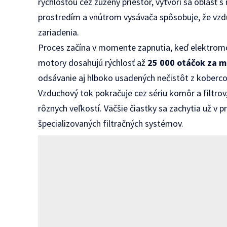
rýchlosťou cez zúžený priestor, vytvorí sa oblasť
prostredím a vnútrom vysávača spôsobuje, že vzd
zariadenia.
Proces začína v momente zapnutia, keď elektromo
motory dosahujú rýchlosť až
25 000 otáčok za m
odsávanie aj hlboko usadených nečistôt z kobercov 
Vzduchový tok pokračuje cez sériu komôr a filtr
rôznych veľkostí. Väčšie čiastky sa zachytia už v p
špecializovaných filtračných systémov.