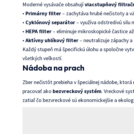
Moderné vysávače obsahují
viacstupňový filtra
•
Primárny filter
– zachytáva hrubé nečistoty a vä
•
Cyklónový separátor
– využíva odstredivú silu 
•
HEPA filter
– eliminuje mikroskopické častice až
•
Aktívny uhlíkový filter
– neutralizuje zápachy a
Každý stupeň má špecifickú úlohu a spoločne vytv
všetkých veľkostí.
Nádoba na prach
Zber nečistôt prebieha v špeciálnej nádobe, ktor
pracovať ako
bezvreckový systém
. Vreckové sys
zatiaľ čo bezvreckové sú ekonomickejšie a ekologi