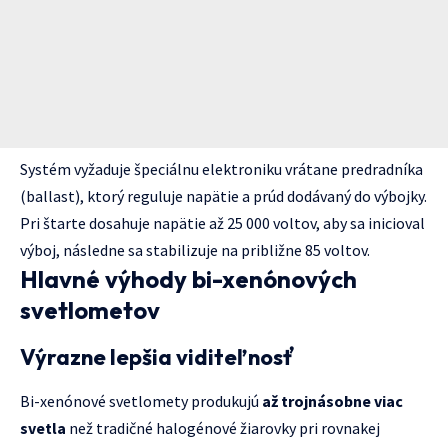
Systém vyžaduje špeciálnu elektroniku vrátane predradníka
(ballast), ktorý reguluje napätie a prúd dodávaný do výbojky.
Pri štarte dosahuje napätie až 25 000 voltov, aby sa inicioval
výboj, následne sa stabilizuje na približne 85 voltov.
Hlavné výhody bi-xenónových
svetlometov
Výrazne lepšia viditeľnosť
Bi-xenónové svetlomety produkujú
až trojnásobne viac
svetla
než tradičné halogénové žiarovky pri rovnakej