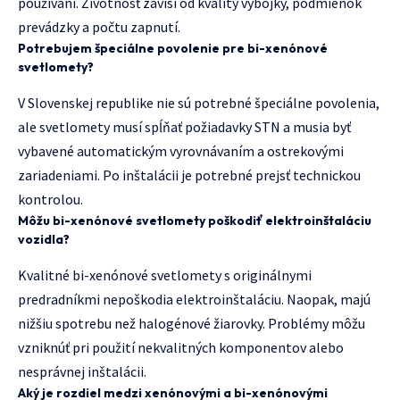
používaní. Životnosť závisí od kvality výbojky, podmienok
prevádzky a počtu zapnutí.
Potrebujem špeciálne povolenie pre bi-xenónové
svetlomety?
V Slovenskej republike nie sú potrebné špeciálne povolenia,
ale svetlomety musí spĺňať požiadavky STN a musia byť
vybavené automatickým vyrovnávaním a ostrekovými
zariadeniami. Po inštalácii je potrebné prejsť technickou
kontrolou.
Môžu bi-xenónové svetlomety poškodiť elektroinštaláciu
vozidla?
Kvalitné bi-xenónové svetlomety s originálnymi
predradníkmi nepoškodia elektroinštaláciu. Naopak, majú
nižšiu spotrebu než halogénové žiarovky. Problémy môžu
vzniknúť pri použití nekvalitných komponentov alebo
nesprávnej inštalácii.
Aký je rozdiel medzi xenónovými a bi-xenónovými