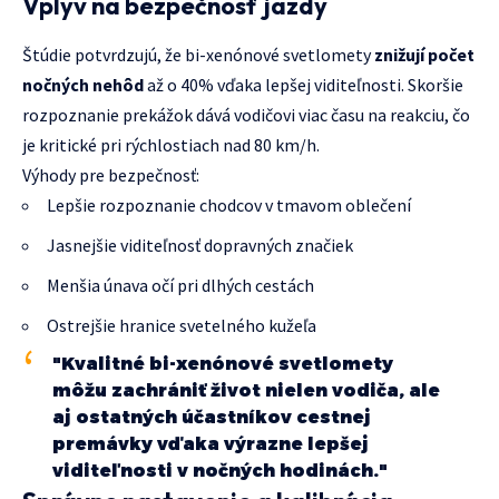
Vplyv na bezpečnosť jazdy
Štúdie potvrdzujú, že bi-xenónové svetlomety
znižují počet
nočných nehôd
až o 40% vďaka lepšej viditeľnosti. Skoršie
rozpoznanie prekážok dává vodičovi viac času na reakciu, čo
je kritické pri rýchlostiach nad 80 km/h.
Výhody pre bezpečnosť:
Lepšie rozpoznanie chodcov v tmavom oblečení
Jasnejšie viditeľnosť dopravných značiek
Menšia únava očí pri dlhých cestách
Ostrejšie hranice svetelného kužeľa
"Kvalitné bi-xenónové svetlomety
môžu zachrániť život nielen vodiča, ale
aj ostatných účastníkov cestnej
premávky vďaka výrazne lepšej
viditeľnosti v nočných hodinách."