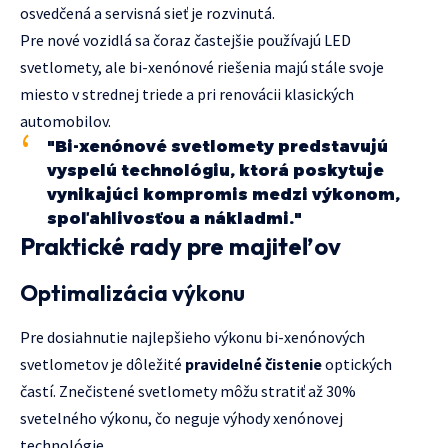
osvedčená a servisná sieť je rozvinutá.
Pre nové vozidlá sa čoraz častejšie používajú LED
svetlomety, ale bi-xenónové riešenia majú stále svoje
miesto v strednej triede a pri renovácii klasických
automobilov.
"Bi-xenónové svetlomety predstavujú
vyspelú technológiu, ktorá poskytuje
vynikajúci kompromis medzi výkonom,
spoľahlivosťou a nákladmi."
Praktické rady pre majiteľov
Optimalizácia výkonu
Pre dosiahnutie najlepšieho výkonu bi-xenónových
svetlometov je dôležité
pravidelné čistenie
optických
častí. Znečistené svetlomety môžu stratiť až 30%
svetelného výkonu, čo neguje výhody xenónovej
technológie.