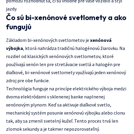
pomôžu rozhodnúť sa, či sú vhodné pre vaše vozidlo a štýl
jazdy.
Čo sú bi-xenónové svetlomety a ako
fungujú
Základom bi-xenónových svetlometov je
xenónová
výbojka
, ktorá nahrádza tradičnú halogénovú žiarovku. Na
rozdiel od klasických xenónových svetlometov, ktoré
používajú xenón len pre stretávacie svetlá a halogén pre
diaľkové, bi-xenónové svetlomety využívajú jeden xenónový
zdroj pre obe funkcie.
Technológia funguje na princípe elektrického výboja medzi
dvoma elektródami v sklenenej banke naplnenej
xenónovým plynom. Keď sa aktivuje diaľkové svetlo,
mechanický systém posunie xenónovú výbojku alebo clonu
tak, aby sa zmenil svetelný kužeľ. Tento proces trvá len
zlomok sekundy a je takmer nepozorovateľný.