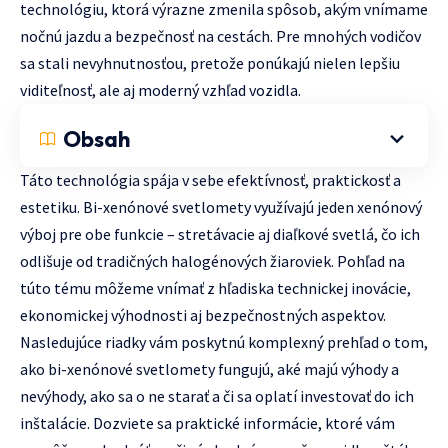
technológiu, ktorá výrazne zmenila spôsob, akým vnímame
nočnú jazdu a bezpečnosť na cestách. Pre mnohých vodičov
sa stali nevyhnutnosťou, pretože ponúkajú nielen lepšiu
viditeľnosť, ale aj moderný vzhľad vozidla.
Obsah
Táto technológia spája v sebe efektívnosť, praktickosť a
estetiku. Bi-xenónové svetlomety využívajú jeden xenónový
výboj pre obe funkcie – stretávacie aj diaľkové svetlá, čo ich
odlišuje od tradičných halogénových žiaroviek. Pohľad na
túto tému môžeme vnímať z hľadiska technickej inovácie,
ekonomickej výhodnosti aj bezpečnostných aspektov.
Nasledujúce riadky vám poskytnú komplexný prehľad o tom,
ako bi-xenónové svetlomety fungujú, aké majú výhody a
nevýhody, ako sa o ne starať a či sa oplatí investovať do ich
inštalácie. Dozviete sa praktické informácie, ktoré vám