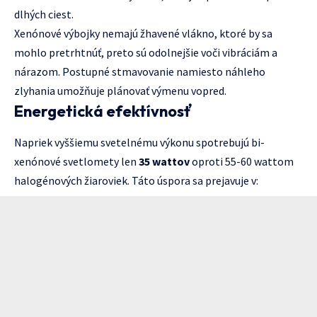
dlhých ciest.
Xenónové výbojky nemajú žhavené vlákno, ktoré by sa
mohlo pretrhtnúť, preto sú odolnejšie voči vibráciám a
nárazom. Postupné stmavovanie namiesto náhleho
zlyhania umožňuje plánovať výmenu vopred.
Energetická efektívnosť
Napriek vyššiemu svetelnému výkonu spotrebujú bi-
xenónové svetlomety len
35 wattov
oproti 55-60 wattom
halogénových žiaroviek. Táto úspora sa prejavuje v: