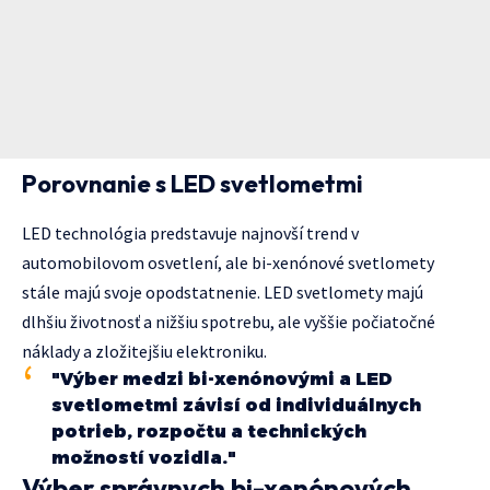
Porovnanie s LED svetlometmi
LED technológia predstavuje najnovší trend v
automobilovom osvetlení, ale bi-xenónové svetlomety
stále majú svoje opodstatnenie. LED svetlomety majú
dlhšiu životnosť a nižšiu spotrebu, ale vyššie počiatočné
náklady a zložitejšiu elektroniku.
"Výber medzi bi-xenónovými a LED
svetlometmi závisí od individuálnych
potrieb, rozpočtu a technických
možností vozidla."
Výber správnych bi-xenónových