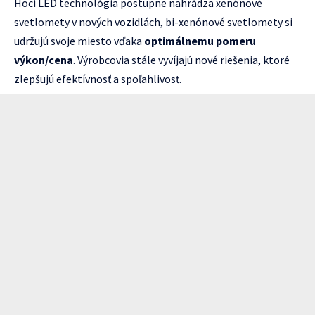
Hoci LED technológia postupne nahrádza xenónové
svetlomety v nových vozidlách, bi-xenónové svetlomety si
udržujú svoje miesto vďaka
optimálnemu pomeru
výkon/cena
. Výrobcovia stále vyvíjajú nové riešenia, ktoré
zlepšujú efektívnosť a spoľahlivosť.