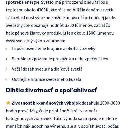
spotrebe energie. Svetlo má prirodzenú bielu farbu s
teplotou okolo 4300K, ktorá je najbližšia denému svetlu.
Táto vlastnosť výrazne znižuje únavu očí pri nočnej jazde.
Svetelný tok dosahuje hodnôt 3200 lúmenov, zatiaľ čo
halogénové žiarovky produkujú len okolo 1500 lúmenov.
Vyšší svetelný výkon znamená:
Lepšie osvetlenie krajnice a okolia vozovky
Skoršie rozpoznanie prekážok a nebezpečenstiev
Väčší dosah svetla na diaľkové svetlá
Ostrejšie hranice svetelného kužeľa
Dlhšia životnosť a spoľahlivosť
Životnosť bi-xenónových výbojok
dosahuje 2000-3000
hodín prevádzky, čo je približne 5-krát viac než u
halogénových žiaroviek. Táto výhoda sa prejavuje nielen v
menších nákladoch na výmenu, ale aj v spoľahlivosti počas