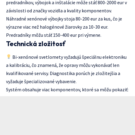
predradníkov, výbojok a inštalácie môže stáť 800-2000 eur v
závislosti od značky vozidla a kvality komponentov.
Náhradné xenónové výbojky stoja 80-200 eur za kus, čo je
výrazne viac než halogénové žiarovky za 10-30 eur.
Predradníky môžu stáť 150-400 eur pri výmene.
Technická zložitosť
Bi-xenónové svetlomety vyžadujú špeciálnu elektroniku
a kalibráciu, čo znamená, že opravy môžu vykonávať len
kvalifikované servisy. Diagnostika porúch je zložitejšia a
vyžaduje špecializované vybavenie.
Systém obsahuje viac komponentov, ktoré sa môžu pokaziť: