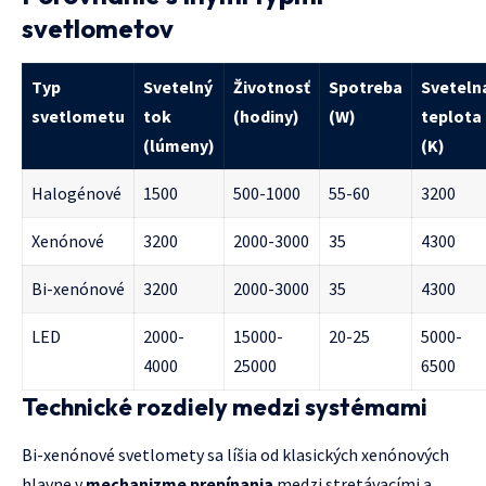
svetlometov
Typ
Svetelný
Životnosť
Spotreba
Sveteln
svetlometu
tok
(hodiny)
(W)
teplota
(lúmeny)
(K)
Halogénové
1500
500-1000
55-60
3200
Xenónové
3200
2000-3000
35
4300
Bi-xenónové
3200
2000-3000
35
4300
LED
2000-
15000-
20-25
5000-
4000
25000
6500
Technické rozdiely medzi systémami
Bi-xenónové svetlomety sa líšia od klasických xenónových
hlavne v
mechanizme prepínania
medzi stretávacími a