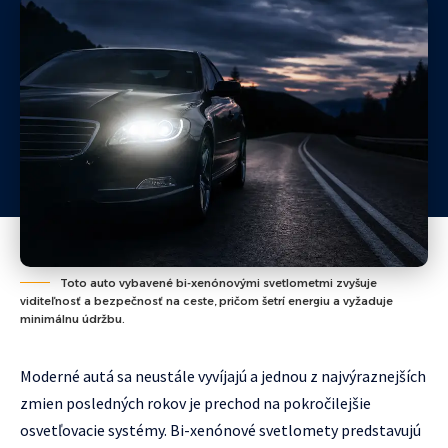
Toto auto vybavené bi-xenónovými svetlometmi zvyšuje
viditeľnosť a bezpečnosť na ceste, pričom šetrí energiu a vyžaduje
minimálnu údržbu.
Moderné autá sa neustále vyvíjajú a jednou z najvýraznejších
zmien posledných rokov je prechod na pokročilejšie
osvetľovacie systémy. Bi-xenónové svetlomety predstavujú