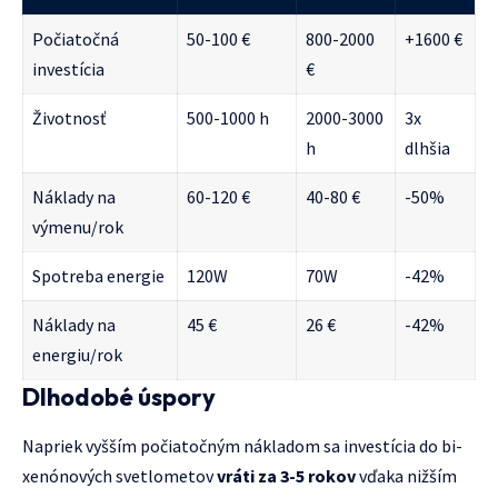
Počiatočná
50-100 €
800-2000
+1600 €
investícia
€
Životnosť
500-1000 h
2000-3000
3x
h
dlhšia
Náklady na
60-120 €
40-80 €
-50%
výmenu/rok
Spotreba energie
120W
70W
-42%
Náklady na
45 €
26 €
-42%
energiu/rok
Dlhodobé úspory
Napriek vyšším počiatočným nákladom sa investícia do bi-
xenónových svetlometov
vráti za 3-5 rokov
vďaka nižším