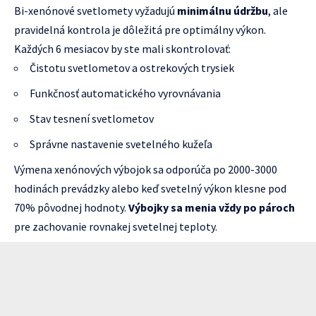
Bi-xenónové svetlomety vyžadujú
minimálnu údržbu
, ale
pravidelná kontrola je dôležitá pre optimálny výkon.
Každých 6 mesiacov by ste mali skontrolovať:
Čistotu svetlometov a ostrekových trysiek
Funkčnosť automatického vyrovnávania
Stav tesnení svetlometov
Správne nastavenie svetelného kužeľa
Výmena xenónových výbojok sa odporúča po 2000-3000
hodinách prevádzky alebo keď svetelný výkon klesne pod
70% pôvodnej hodnoty.
Výbojky sa menia vždy po pároch
pre zachovanie rovnakej svetelnej teploty.