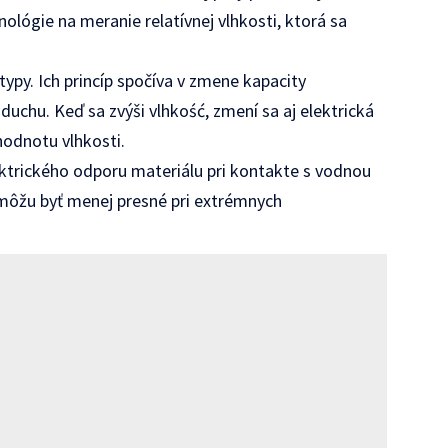
ológie na meranie relatívnej vlhkosti, ktorá sa
typy. Ich princíp spočíva v zmene kapacity
duchu. Keď sa zvýši vlhkość, zmení sa aj elektrická
hodnotu vlhkosti.
ektrického odporu materiálu pri kontakte s vodnou
 môžu byť menej presné pri extrémnych