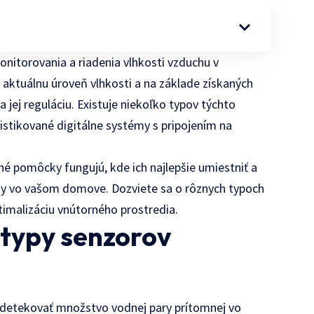
itorovania a riadenia vlhkosti vzduchu v
 aktuálnu úroveň vlhkosti a na základe získaných
 jej reguláciu. Existuje niekoľko typov týchto
stikované digitálne systémy s pripojením na
né pomôcky fungujú, kde ich najlepšie umiestniť a
límy vo vašom domove. Dozviete sa o rôznych typoch
timalizáciu vnútorného prostredia.
 typy senzorov
 detekovať množstvo vodnej pary prítomnej vo