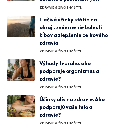
ZDRAVIE & ŽIVOTNÝ ŠTÝL
Liečivé účinky státia na
okraji: zmiernenie bolesti
kĺbov a zlepšenie celkového
zdravia
ZDRAVIE & ŽIVOTNÝ ŠTÝL
Výhody tvarohu: ako
podporuje organizmus a
zdravie?
ZDRAVIE & ŽIVOTNÝ ŠTÝL
Účinky olív na zdravie: Ako
podporujú vaše telo a
zdravie?
ZDRAVIE & ŽIVOTNÝ ŠTÝL