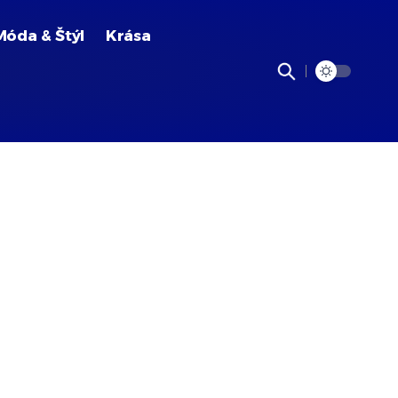
Móda & Štýl
Krása