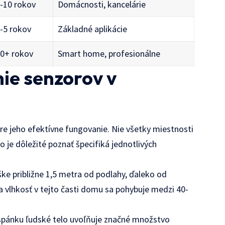
-10 rokov
Domácnosti, kancelárie
-5 rokov
Základné aplikácie
0+ rokov
Smart home, profesionálne
ie senzorov v
re jeho efektívne fungovanie. Nie všetky miestnosti
 je dôležité poznať špecifiká jednotlivých
ke približne 1,5 metra od podlahy, ďaleko od
lna vlhkosť v tejto časti domu sa pohybuje medzi 40-
 spánku ľudské telo uvoľňuje značné množstvo