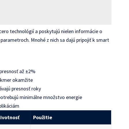
ero technológií a poskytujú nielen informácie o
ch parametroch. Mnohé z nich sa dajú pripojiť k smart
 presnosť až ±2%
takmer okamžite
ávajú presnosť roky
otrebujú minimálne množstvo energie
plikáciám
ivotnosť
Použitie