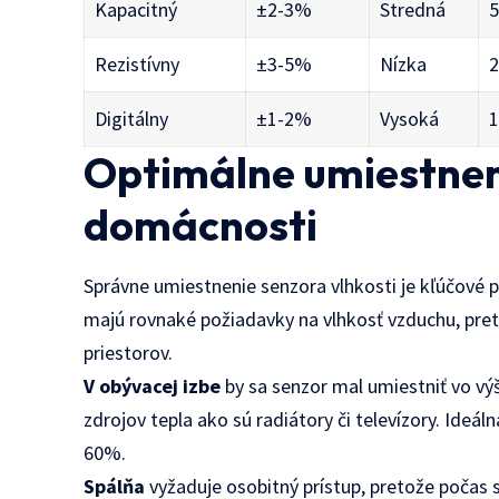
Kapacitný
±2-3%
Stredná
5
Rezistívny
±3-5%
Nízka
2
Digitálny
±1-2%
Vysoká
1
Optimálne umiestnen
domácnosti
Správne umiestnenie senzora vlhkosti je kľúčové p
majú rovnaké požiadavky na vlhkosť vzduchu, preto
priestorov.
V obývacej izbe
by sa senzor mal umiestniť vo výš
zdrojov tepla ako sú radiátory či televízory. Ideá
60%.
Spálňa
vyžaduje osobitný prístup, pretože počas