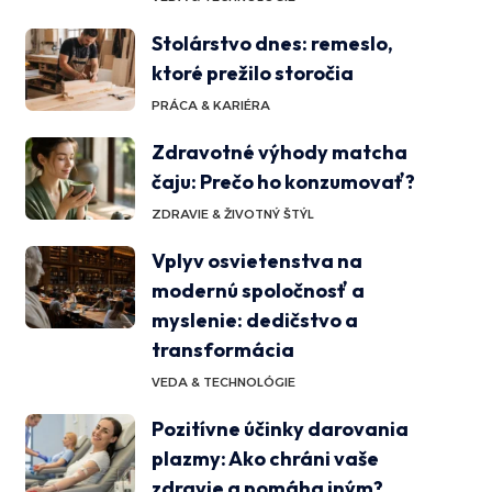
Stolárstvo dnes: remeslo,
ktoré prežilo storočia
PRÁCA & KARIÉRA
Zdravotné výhody matcha
čaju: Prečo ho konzumovať?
ZDRAVIE & ŽIVOTNÝ ŠTÝL
Vplyv osvietenstva na
modernú spoločnosť a
myslenie: dedičstvo a
transformácia
VEDA & TECHNOLÓGIE
Pozitívne účinky darovania
plazmy: Ako chráni vaše
zdravie a pomáha iným?