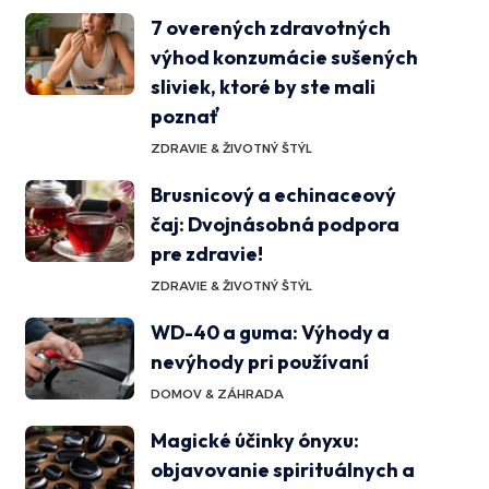
7 overených zdravotných
výhod konzumácie sušených
sliviek, ktoré by ste mali
poznať
ZDRAVIE & ŽIVOTNÝ ŠTÝL
Brusnicový a echinaceový
čaj: Dvojnásobná podpora
pre zdravie!
ZDRAVIE & ŽIVOTNÝ ŠTÝL
WD-40 a guma: Výhody a
nevýhody pri používaní
DOMOV & ZÁHRADA
Magické účinky ónyxu:
objavovanie spirituálnych a