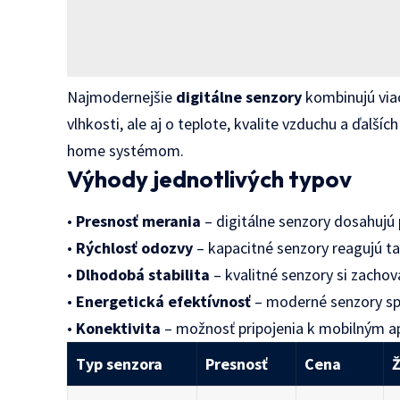
Najmodernejšie
digitálne senzory
kombinujú viac
vlhkosti, ale aj o teplote, kvalite vzduchu a ďalší
home systémom.
Výhody jednotlivých typov
•
Presnosť merania
– digitálne senzory dosahujú
•
Rýchlosť odozvy
– kapacitné senzory reagujú 
•
Dlhodobá stabilita
– kvalitné senzory si zachov
•
Energetická efektívnosť
– moderné senzory sp
•
Konektivita
– možnosť pripojenia k mobilným a
Typ senzora
Presnosť
Cena
Ž