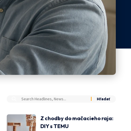
Z chodby do mačacieho raja:
DIY s TEMU