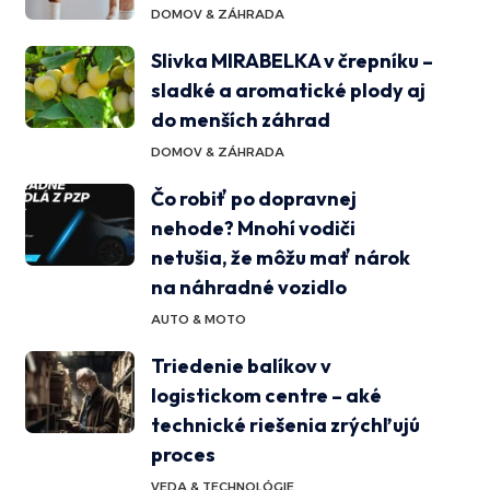
DOMOV & ZÁHRADA
Slivka MIRABELKA v črepníku –
sladké a aromatické plody aj
do menších záhrad
DOMOV & ZÁHRADA
Čo robiť po dopravnej
nehode? Mnohí vodiči
netušia, že môžu mať nárok
na náhradné vozidlo
AUTO & MOTO
Triedenie balíkov v
logistickom centre – aké
technické riešenia zrýchľujú
proces
VEDA & TECHNOLÓGIE