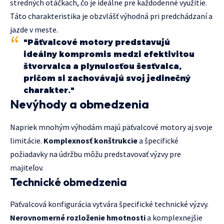
stredných otáčkach, čo je ideálne pre každodenné využitie.
Táto charakteristika je obzvlášť výhodná pri predchádzaní a
jazde v meste.
"Päťvalcové motory predstavujú
ideálny kompromis medzi efektivitou
štvorvalca a plynulosťou šesťvalca,
pričom si zachovávajú svoj jedinečný
charakter."
Nevýhody a obmedzenia
Napriek mnohým výhodám majú päťvalcové motory aj svoje
limitácie.
Komplexnosť konštrukcie
a špecifické
požiadavky na údržbu môžu predstavovať výzvy pre
majiteľov.
Technické obmedzenia
Päťvalcová konfigurácia vytvára špecifické technické výzvy.
Nerovnomerné rozloženie hmotnosti
a komplexnejšie