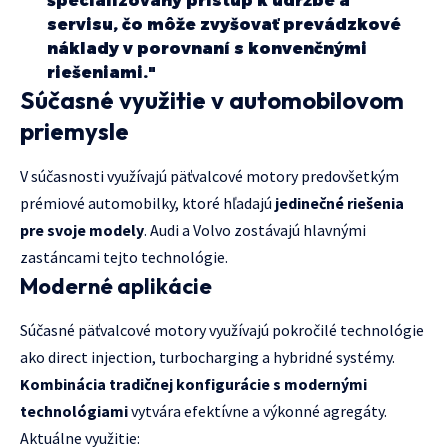
špecializovaný prístup k údržbe a
servisu, čo môže zvyšovať prevádzkové
náklady v porovnaní s konvenčnými
riešeniami."
Súčasné využitie v automobilovom
priemysle
V súčasnosti využívajú päťvalcové motory predovšetkým
prémiové automobilky, ktoré hľadajú
jedinečné riešenia
pre svoje modely
. Audi a Volvo zostávajú hlavnými
zastáncami tejto technológie.
Moderné aplikácie
Súčasné päťvalcové motory využívajú pokročilé technológie
ako direct injection, turbocharging a hybridné systémy.
Kombinácia tradičnej konfigurácie s modernými
technológiami
vytvára efektívne a výkonné agregáty.
Aktuálne využitie: