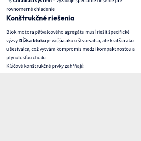
Chladiaci systém
– Vyžaduje špeciálne riešenie pre
rovnomerné chladenie
Konštrukčné riešenia
Blok motora päťvalcového agregátu musí riešiť špecifické
výzvy.
Dĺžka bloku
je väčšia ako u štvorvalca, ale kratšia ako
u šesťvalca, což vytvára kompromis medzi kompaktnosťou a
plynulosťou chodu.
Kľúčové konštrukčné prvky zahŕňajú: