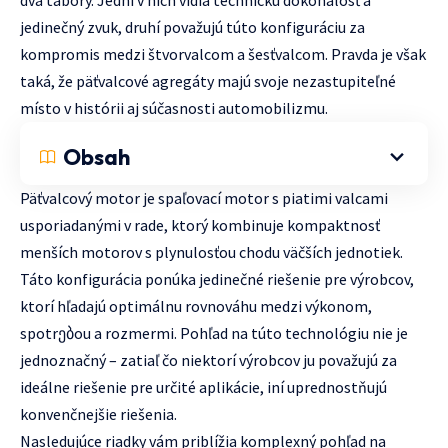
dva tábory. Jedni v nich vidia technickú dokonalosť a
jedinečný zvuk, druhí považujú túto konfiguráciu za
kompromis medzi štvorvalcom a šesťvalcom. Pravda je však
taká, že päťvalcové agregáty majú svoje nezastupiteľné
místo v histórii aj súčasnosti automobilizmu.
Obsah
Päťvalcový motor je spaľovací motor s piatimi valcami
usporiadanými v rade, ktorý kombinuje kompaktnosť
menších motorov s plynulosťou chodu väčších jednotiek.
Táto konfigurácia ponúka jedinečné riešenie pre výrobcov,
ktorí hľadajú optimálnu rovnováhu medzi výkonom,
spotrებou a rozmermi. Pohľad na túto technológiu nie je
jednoznačný – zatiaľ čo niektorí výrobcov ju považujú za
ideálne riešenie pre určité aplikácie, iní uprednostňujú
konvenčnejšie riešenia.
Nasledujúce riadky vám priblížia komplexný pohľad na