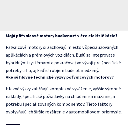
Majú päťvalcové motory budúcnosť v ére elektrifikácie?
Päťvalcové motory si zachovajú miesto v špecializovaných
aplikáciách a prémiových vozidlách. Budú sa integrovať s
hybridnými systémami a pokračovať vo vývoji pre špecifické
potreby trhu, aj keď ich objem bude obmedzený.
Aké sú hlavné technické výzvy päťvalcových motorov?
Hlavné výzvy zahŕňajú komplexné vyváženie, vyššie výrobné
náklady, špecifické požiadavky na chladenie a mazanie, a
potrebu špecializovaných komponentov. Tieto faktory
ovplyvňujú ich širšie rozšírenie v automobilovom priemysle.