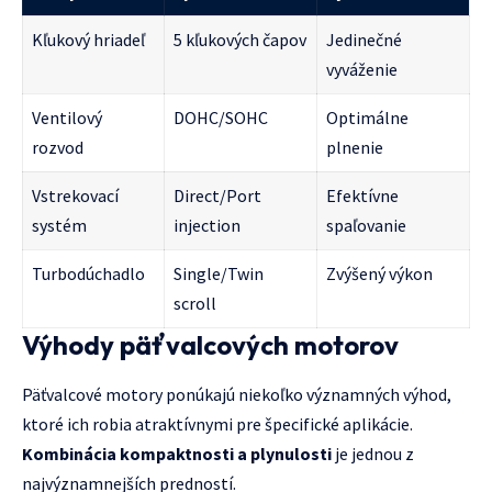
Kľukový hriadeľ
5 kľukových čapov
Jedinečné
vyváženie
Ventilový
DOHC/SOHC
Optimálne
rozvod
plnenie
Vstrekovací
Direct/Port
Efektívne
systém
injection
spaľovanie
Turbodúchadlo
Single/Twin
Zvýšený výkon
scroll
Výhody päťvalcových motorov
Päťvalcové motory ponúkajú niekoľko významných výhod,
ktoré ich robia atraktívnymi pre špecifické aplikácie.
Kombinácia kompaktnosti a plynulosti
je jednou z
najvýznamnejších predností.