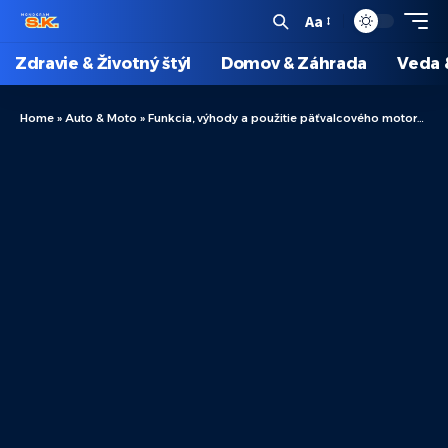
Aa
Zdravie & Životný štýl
Domov & Záhrada
Veda 
Home
»
Auto & Moto
»
Funkcia, výhody a použitie päťvalcového motora v automobilovom priemysle: Všetko, čo stojí za to vedieť