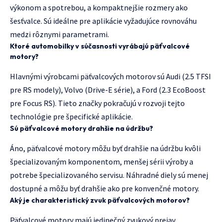
výkonom a spotrebou, a kompaktnejšie rozmery ako
šesťvalce. Sú ideálne pre aplikácie vyžadujúce rovnováhu
medzi rôznymi parametrami.
Ktoré automobilky v súčasnosti vyrábajú päťvalcové
motory?
Hlavnými výrobcami päťvalcových motorov sú Audi (2.5 TFSI
pre RS modely), Volvo (Drive-E série), a Ford (2.3 EcoBoost
pre Focus RS). Tieto značky pokračujú v rozvoji tejto
technológie pre špecifické aplikácie.
Sú päťvalcové motory drahšie na údržbu?
Áno, päťvalcové motory môžu byť drahšie na údržbu kvôli
špecializovaným komponentom, menšej sérii výroby a
potrebe špecializovaného servisu. Náhradné diely sú menej
dostupné a môžu byť drahšie ako pre konvenčné motory.
Aký je charakteristický zvuk päťvalcových motorov?
Päťvalcové motory majú jedinečný zvukový prejav