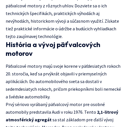
päťvalcové motory z rôznych uhlov. Dozviete sa o ich
technických špecifikách, praktických výhodách aj
nevýhodách, historickom vývoji a súčasnom využití. Získate
tiež praktické informácie o údržbe a budúcich vyhliadkach
tejto zaujímavej technológie.
História a vývoj päťvalcových
motorov
Päťvalcové motory majú svoje korene v päťdesiatych rokoch
20. storočia, keď sa prvýkrát objavili v priemyselných
aplikáciách. Do automobilového sveta sa dostali v
sedemdesiatych rokoch, pričom priekopníkmi boli nemecké
a švédske automobilky.
Prvý sériovo vyrábaný päťvalcový motor pre osobné
automobily predstavila Audi v roku 1976. Tento
2,1-litrový
atmosférický agregát
sa stal základom pre ďalší vývoj