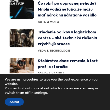
Čo robiť po dopravnej nehode?
Mnohí vodiči netušia, že môžu
mať nárok na náhradné vozidlo
AUTO & MOTO
Triedenie balíkov v logistickom
centre – aké technické riešenia
zrýchľujú proces
VEDA & TECHNOLÓGIE
Stolárstvo dnes: remeslo, ktoré
prežilo storočia
PRÁCA & KARIÉRA
We are using cookies to give you the best experience on our
website.
Zdravotné výhody matcha čaju:
You can find out more about which cookies we are using or
Prečo ho konzumovať?
switch them off in
settings
.
ZDRAVIE & ŽIVOTNÝ ŠTÝL
Accept
Vplyv osvietenstva na modernú