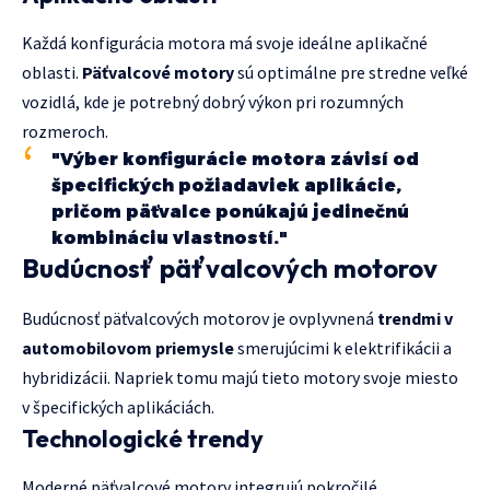
Každá konfigurácia motora má svoje ideálne aplikačné
oblasti.
Päťvalcové motory
sú optimálne pre stredne veľké
vozidlá, kde je potrebný dobrý výkon pri rozumných
rozmeroch.
"Výber konfigurácie motora závisí od
špecifických požiadaviek aplikácie,
pričom päťvalce ponúkajú jedinečnú
kombináciu vlastností."
Budúcnosť päťvalcových motorov
Budúcnosť päťvalcových motorov je ovplyvnená
trendmi v
automobilovom priemysle
smerujúcimi k elektrifikácii a
hybridizácii. Napriek tomu majú tieto motory svoje miesto
v špecifických aplikáciách.
Technologické trendy
Moderné päťvalcové motory integrujú pokročilé