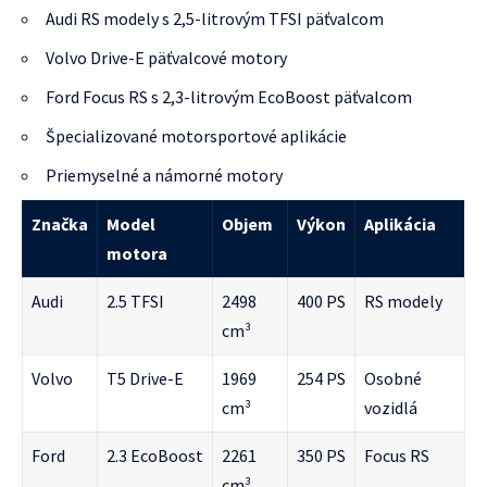
Audi RS modely s 2,5-litrovým TFSI päťvalcom
Volvo Drive-E päťvalcové motory
Ford Focus RS s 2,3-litrovým EcoBoost päťvalcom
Špecializované motorsportové aplikácie
Priemyselné a námorné motory
Značka
Model
Objem
Výkon
Aplikácia
motora
Audi
2.5 TFSI
2498
400 PS
RS modely
cm³
Volvo
T5 Drive-E
1969
254 PS
Osobné
cm³
vozidlá
Ford
2.3 EcoBoost
2261
350 PS
Focus RS
cm³