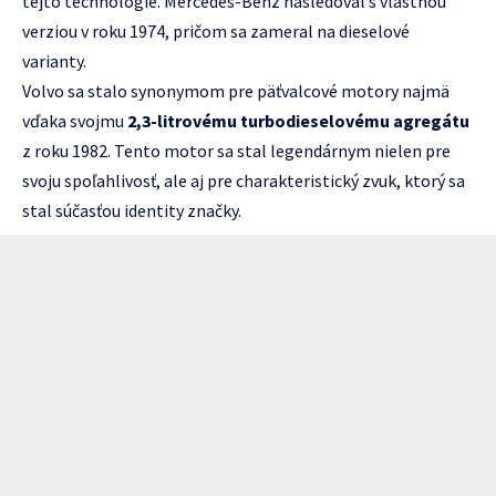
tejto technológie. Mercedes-Benz nasledoval s vlastnou
verziou v roku 1974, pričom sa zameral na dieselové
varianty.
Volvo sa stalo synonymom pre päťvalcové motory najmä
vďaka svojmu
2,3-litrovému turbodieselovému agregátu
z roku 1982. Tento motor sa stal legendárnym nielen pre
svoju spoľahlivosť, ale aj pre charakteristický zvuk, ktorý sa
stal súčasťou identity značky.