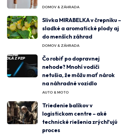
DOMOV & ZÁHRADA
Slivka MIRABELKA v črepníku –
sladké a aromatické plody aj
do menších záhrad
DOMOV & ZÁHRADA
Čo robiť po dopravnej
nehode? Mnohí vodiči
netušia, že môžu mať nárok
na náhradné vozidlo
AUTO & MOTO
Triedenie balíkov v
logistickom centre – aké
technické riešenia zrýchľujú
proces