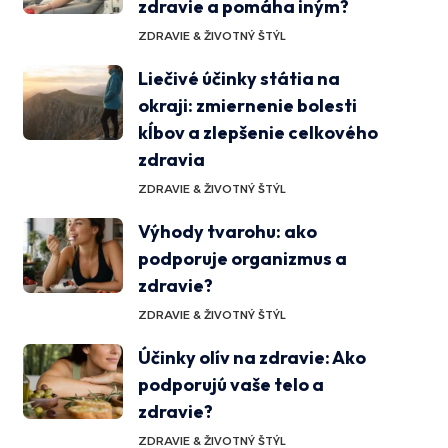
zdravie a pomáha iným?
ZDRAVIE & ŽIVOTNÝ ŠTÝL
Liečivé účinky státia na
okraji: zmiernenie bolesti
kĺbov a zlepšenie celkového
zdravia
ZDRAVIE & ŽIVOTNÝ ŠTÝL
Výhody tvarohu: ako
podporuje organizmus a
zdravie?
ZDRAVIE & ŽIVOTNÝ ŠTÝL
Účinky olív na zdravie: Ako
podporujú vaše telo a
zdravie?
ZDRAVIE & ŽIVOTNÝ ŠTÝL