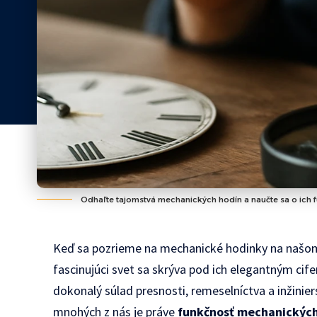
Odhaľte tajomstvá mechanických hodín a naučte sa o ich fu
Keď sa pozrieme na mechanické hodinky na našo
fascinujúci svet sa skrýva pod ich elegantným cif
dokonalý súlad presnosti, remeselníctva a inžiniers
mnohých z nás je práve
funkčnosť mechanických