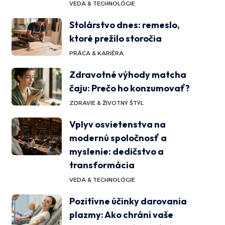
VEDA & TECHNOLÓGIE
Stolárstvo dnes: remeslo,
ktoré prežilo storočia
PRÁCA & KARIÉRA
Zdravotné výhody matcha
čaju: Prečo ho konzumovať?
ZDRAVIE & ŽIVOTNÝ ŠTÝL
Vplyv osvietenstva na
modernú spoločnosť a
myslenie: dedičstvo a
transformácia
VEDA & TECHNOLÓGIE
Pozitívne účinky darovania
plazmy: Ako chráni vaše