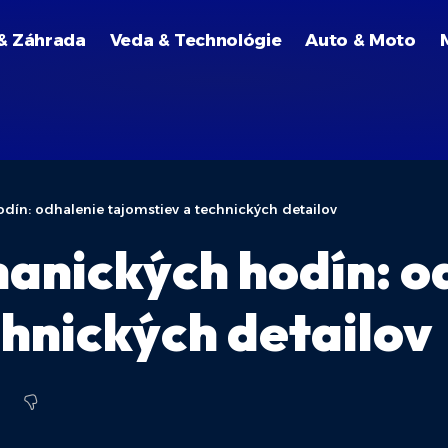
& Záhrada
Veda & Technológie
Auto & Moto
ín: odhalenie tajomstiev a technických detailov
anických hodín: o
chnických detailov