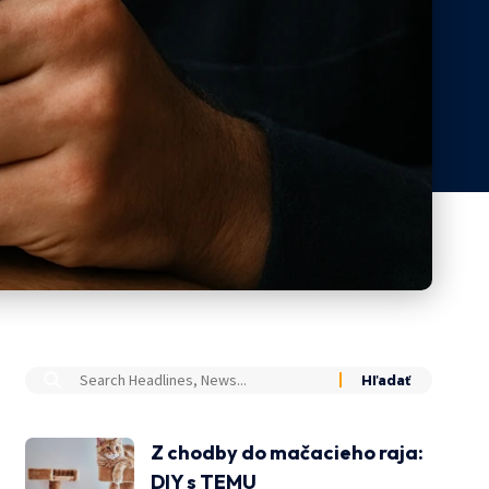
Z chodby do mačacieho raja:
DIY s TEMU