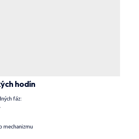
ých hodín
dných fáz:
y
ho mechanizmu