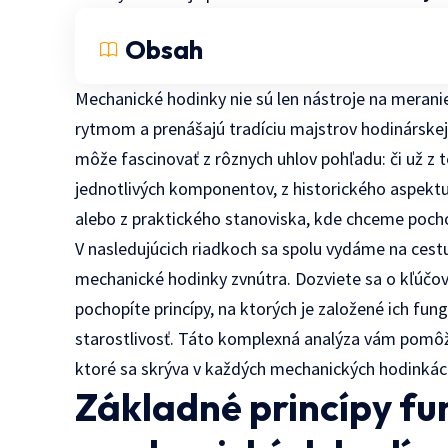
Obsah
Mechanické hodinky nie sú len nástroje na meranie
rytmom a prenášajú tradíciu majstrov hodinárskej
môže fascinovať z rôznych uhlov pohľadu: či už z 
jednotlivých komponentov, z historického aspekt
alebo z praktického stanoviska, kde chceme pochop
V nasledujúcich riadkoch sa spolu vydáme na cest
mechanické hodinky zvnútra. Dozviete sa o kľúčov
pochopíte princípy, na ktorých je založené ich fung
starostlivosť. Táto komplexná analýza vám pomôže
ktoré sa skrýva v každých mechanických hodinkác
Základné princípy f