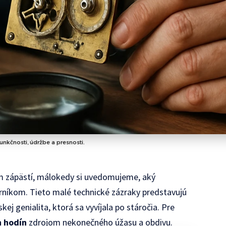
nkčnosti, údržbe a presnosti.
m zápästí, málokedy si uvedomujeme, aký
erníkom. Tieto malé technické zázraky predstavujú
kej genialita, ktorá sa vyvíjala po stáročia. Pre
 hodín
zdrojom nekonečného úžasu a obdivu.