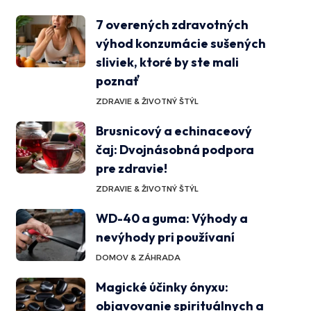
7 overených zdravotných
výhod konzumácie sušených
sliviek, ktoré by ste mali
poznať
ZDRAVIE & ŽIVOTNÝ ŠTÝL
Brusnicový a echinaceový
čaj: Dvojnásobná podpora
pre zdravie!
ZDRAVIE & ŽIVOTNÝ ŠTÝL
WD-40 a guma: Výhody a
nevýhody pri používaní
DOMOV & ZÁHRADA
Magické účinky ónyxu:
objavovanie spirituálnych a