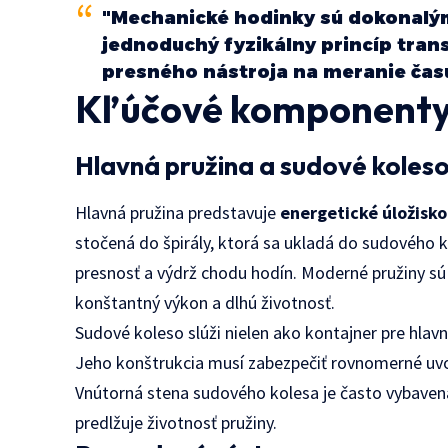
"Mechanické hodinky sú dokonalý
jednoduchý fyzikálny princíp tra
presného nástroja na meranie čas
Kľúčové komponenty
Hlavná pružina a sudové koles
Hlavná pružina predstavuje
energetické úložisko
stočená do špirály, ktorá sa ukladá do sudového k
presnosť a výdrž chodu hodín. Moderné pružiny sú 
konštantný výkon a dlhú životnosť.
Sudové koleso slúži nielen ako kontajner pre hlavn
Jeho konštrukcia musí zabezpečiť rovnomerné uvo
Vnútorná stena sudového kolesa je často vybavená
predlžuje životnosť pružiny.