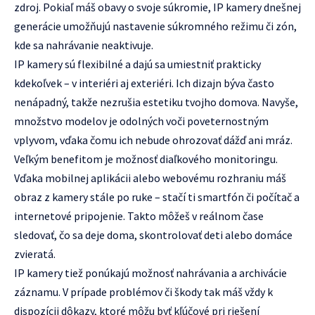
zdroj. Pokiaľ máš obavy o svoje súkromie, IP kamery dnešnej
generácie umožňujú nastavenie súkromného režimu či zón,
kde sa nahrávanie neaktivuje.
IP kamery sú flexibilné a dajú sa umiestniť prakticky
kdekoľvek – v interiéri aj exteriéri. Ich dizajn býva často
nenápadný, takže nezrušia estetiku tvojho domova. Navyše,
množstvo modelov je odolných voči poveternostným
vplyvom, vďaka čomu ich nebude ohrozovať dážď ani mráz.
Veľkým benefitom je možnosť diaľkového monitoringu.
Vďaka mobilnej aplikácii alebo webovému rozhraniu máš
obraz z kamery stále po ruke – stačí ti smartfón či počítač a
internetové pripojenie. Takto môžeš v reálnom čase
sledovať, čo sa deje doma, skontrolovať deti alebo domáce
zvieratá.
IP kamery tiež ponúkajú možnosť nahrávania a archivácie
záznamu. V prípade problémov či škody tak máš vždy k
dispozícii dôkazy, ktoré môžu byť kľúčové pri riešení