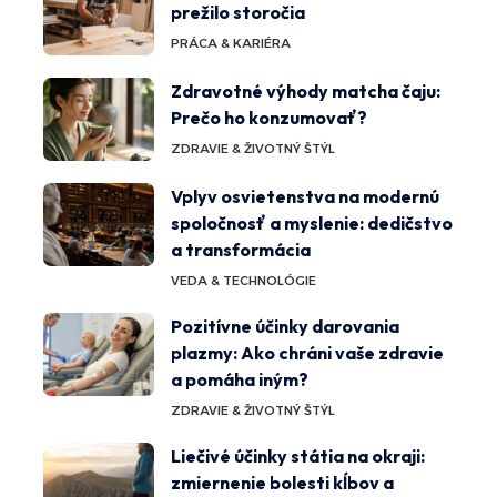
prežilo storočia
PRÁCA & KARIÉRA
Zdravotné výhody matcha čaju:
Prečo ho konzumovať?
ZDRAVIE & ŽIVOTNÝ ŠTÝL
Vplyv osvietenstva na modernú
spoločnosť a myslenie: dedičstvo
a transformácia
VEDA & TECHNOLÓGIE
Pozitívne účinky darovania
plazmy: Ako chráni vaše zdravie
a pomáha iným?
ZDRAVIE & ŽIVOTNÝ ŠTÝL
Liečivé účinky státia na okraji:
zmiernenie bolesti kĺbov a