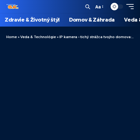
Aa
Zdravie & Životný štýl
Domov & Záhrada
Veda 
Home
»
Veda & Technológie
»
IP kamera – tichý strážca tvojho domova: Vieš, ako funguje?