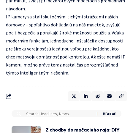
pár minút, zvlášť pri bezdrôtových modeloch s prehľadným
návodom.
IP kamery sa stali skutočnými tichými strážcami našich
domovov – spoľahlivo dohliadajú na náš majetok, zvyšujú
pocit bezpečia a ponúkajú široké možnosti použitia. Vďaka
moderným funkciám, jednoduchej inštalácii a dostupnosti
pre širokú verejnosť sú ideálnou voľbou pre každého, kto
chce mať svoju domácnosť pod kontrolou. Ak ešte nemáš IP
kameru, možno práve teraz nastal čas porozmýšľať nad
týmto inteligentným riešením.
Z chodby do mačacieho raja: DIY