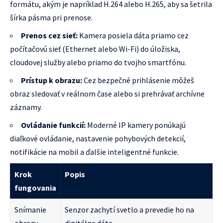
formátu, akým je napríklad H.264 alebo H.265, aby sa šetrila
šírka pásma pri prenose.
Prenos cez sieť:
Kamera posiela dáta priamo cez
počítačovú sieť (Ethernet alebo Wi-Fi) do úložiska,
cloudovej služby alebo priamo do tvojho smartfónu.
Prístup k obrazu:
Cez bezpečné prihlásenie môžeš
obraz sledovať v reálnom čase alebo si prehrávať archívne
záznamy.
Ovládanie funkcií:
Moderné IP kamery ponúkajú
diaľkové ovládanie, nastavenie pohybových detekcií,
notifikácie na mobil a ďalšie inteligentné funkcie.
Krok
Popis
fungovania
Snímanie
Senzor zachytí svetlo a prevedie ho na
obrazu
digitálne dáta