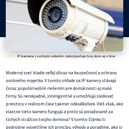
IP kamera s nočným videním zabezpečuje tvoj dom aj v tme.
Moderný svet kladie veľký dôraz na bezpečnosť a ochranu
osobného majetku. V tomto ohľade sa IP kamery stávajú
čoraz populárnejším riešením pre domácnosti aj malé
firmy. Sú nenápadné, inteligentné a umožňujú sledovať
priestory v reálnom čase takmer odkiaľkoľvek. Vieš však, ako
vlastne tieto kamery fungujú a prečo sú považované za
tichých strážcov tvojho domova? V tomto článku ti
podrobne vysvetlíme ich princípy, výhody a poradíme, ako si