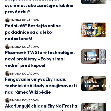
systémov: ako zaručuje stabilnú
prevádzku?
SIMONA KOVÁCOVÁ
Podnikáš? Bez tejto online
VEDA &
pokladnice sa ďaleko
TECHNOLÓGIE
nedostaneš!
SIMONA KOVÁCOVÁ
Plazmové TV: Staré technológie,
VEDA &
nové problémy – čo by si mal
TECHNOLÓGIE
vedieť pred kúpou!
SIMONA KOVÁCOVÁ
Fungovanie umývačky riadu:
VEDA &
technické základy a zaujímavosti
TECHNOLÓGIE
nad rámec Wikipédie
SIMONA KOVÁCOVÁ
Ako fungujú chladničky No Frost a
VEDA &