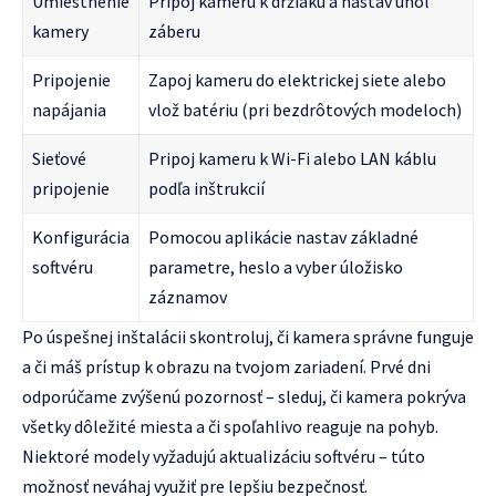
Umiestnenie
Pripoj kameru k držiaku a nastav uhol
kamery
záberu
Pripojenie
Zapoj kameru do elektrickej siete alebo
napájania
vlož batériu (pri bezdrôtových modeloch)
Sieťové
Pripoj kameru k Wi-Fi alebo LAN káblu
pripojenie
podľa inštrukcií
Konfigurácia
Pomocou aplikácie nastav základné
softvéru
parametre, heslo a vyber úložisko
záznamov
Po úspešnej inštalácii skontroluj, či kamera správne funguje
a či máš prístup k obrazu na tvojom zariadení. Prvé dni
odporúčame zvýšenú pozornosť – sleduj, či kamera pokrýva
všetky dôležité miesta a či spoľahlivo reaguje na pohyb.
Niektoré modely vyžadujú aktualizáciu softvéru – túto
možnosť neváhaj využiť pre lepšiu bezpečnosť.