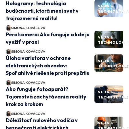
Hologramy: technológia
VEDA &
budúcnosti, ktorá mení svet v
TECHNOLÓGIE
trojrozmernú realitu!
SIMONA KOVÁCOVÁ
Pero kamera: Ako funguje a kde ju
VEDA &
využiť v praxi
TECHNOLÓGIE
SIMONA KOVÁCOVÁ
Úloha varistora v ochrane
VEDA &
elektronických obvodov:
TECHNOLÓGIE
Spoľahlivé riešenie proti prepätiu
SIMONA KOVÁCOVÁ
Ako funguje fotoaparát?
VEDA &
Tajomstvá zachytávania reality
TECHNOLÓGIE
krok za krokom
SIMONA KOVÁCOVÁ
Dôležitosť nulového vodiča v
VEDA &
bezpečnosti elektrických
TECHNOLÓGIE