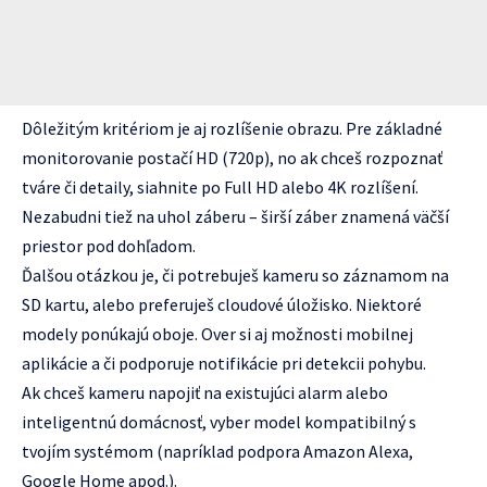
Dôležitým kritériom je aj rozlíšenie obrazu. Pre základné
monitorovanie postačí HD (720p), no ak chceš rozpoznať
tváre či detaily, siahnite po Full HD alebo 4K rozlíšení.
Nezabudni tiež na uhol záberu – širší záber znamená väčší
priestor pod dohľadom.
Ďalšou otázkou je, či potrebuješ kameru so záznamom na
SD kartu, alebo preferuješ cloudové úložisko. Niektoré
modely ponúkajú oboje. Over si aj možnosti mobilnej
aplikácie a či podporuje notifikácie pri detekcii pohybu.
Ak chceš kameru napojiť na existujúci alarm alebo
inteligentnú domácnosť, vyber model kompatibilný s
tvojím systémom (napríklad podpora Amazon Alexa,
Google Home apod.).