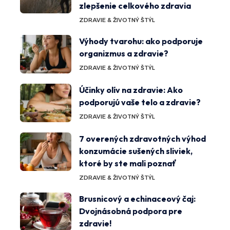
zlepšenie celkového zdravia
ZDRAVIE & ŽIVOTNÝ ŠTÝL
Výhody tvarohu: ako podporuje
organizmus a zdravie?
ZDRAVIE & ŽIVOTNÝ ŠTÝL
Účinky olív na zdravie: Ako
podporujú vaše telo a zdravie?
ZDRAVIE & ŽIVOTNÝ ŠTÝL
7 overených zdravotných výhod
konzumácie sušených sliviek,
ktoré by ste mali poznať
ZDRAVIE & ŽIVOTNÝ ŠTÝL
Brusnicový a echinaceový čaj:
Dvojnásobná podpora pre
zdravie!