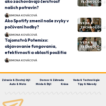
ako zachovávajú čerstvosť
TECHNOLÓGIE
našich potravín?
SIMONA KOVÁCOVÁ
Ako Spotify zmenil naše zvyky v
VEDA &
počúvaní hudby?
TECHNOLÓGIE
SIMONA KOVÁCOVÁ
Tajomstvá Potemixu:
VEDA &
objavovanie fungovania,
TECHNOLÓGIE
efektívnosti a oblastí použitia
SIMONA KOVÁCOVÁ
Zdravie & Životný štýl
Domov & Záhrada
Veda & Technológie
Auto & Moto
Móda & Štýl
Krása
Tipy & Návody