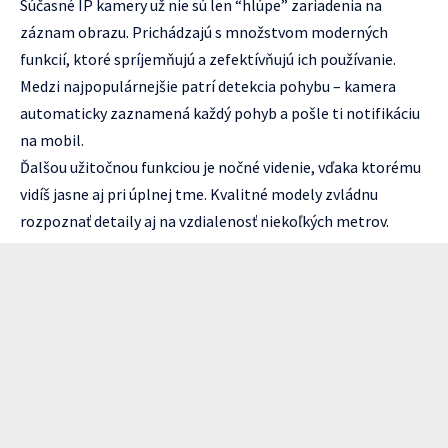
Súčasné IP kamery už nie sú len “hlúpe” zariadenia na
záznam obrazu. Prichádzajú s množstvom moderných
funkcií, ktoré spríjemňujú a zefektívňujú ich používanie.
Medzi najpopulárnejšie patrí detekcia pohybu – kamera
automaticky zaznamená každý pohyb a pošle ti notifikáciu
na mobil.
Ďalšou užitočnou funkciou je nočné videnie, vďaka ktorému
vidíš jasne aj pri úplnej tme. Kvalitné modely zvládnu
rozpoznať detaily aj na vzdialenosť niekoľkých metrov.