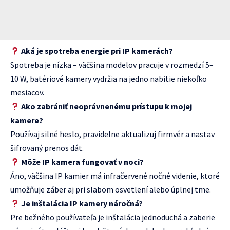
Aká je spotreba energie pri IP kamerách?
Spotreba je nízka – väčšina modelov pracuje v rozmedzí 5–
10 W, batériové kamery vydržia na jedno nabitie niekoľko
mesiacov.
Ako zabrániť neoprávnenému prístupu k mojej
kamere?
Používaj silné heslo, pravidelne aktualizuj firmvér a nastav
šifrovaný prenos dát.
Môže IP kamera fungovať v noci?
Áno, väčšina IP kamier má infračervené nočné videnie, ktoré
umožňuje záber aj pri slabom osvetlení alebo úplnej tme.
Je inštalácia IP kamery náročná?
Pre bežného používateľa je inštalácia jednoduchá a zaberie