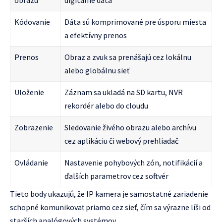
Kódovanie
Dáta sú komprimované pre úsporu miesta
a efektívny prenos
Prenos
Obraz a zvuk sa prenášajú cez lokálnu
alebo globálnu sieť
Uloženie
Záznam sa ukladá na SD kartu, NVR
rekordér alebo do cloudu
Zobrazenie
Sledovanie živého obrazu alebo archívu
cez aplikáciu či webový prehliadač
Ovládanie
Nastavenie pohybových zón, notifikácií a
ďalších parametrov cez softvér
Tieto body ukazujú, že IP kamera je samostatné zariadenie
schopné komunikovať priamo cez sieť, čím sa výrazne líši od
starších analógových systémov.