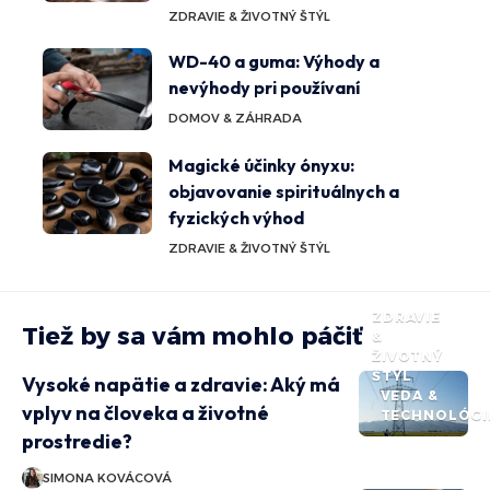
ZDRAVIE & ŽIVOTNÝ ŠTÝL
WD-40 a guma: Výhody a
nevýhody pri používaní
DOMOV & ZÁHRADA
Magické účinky ónyxu:
objavovanie spirituálnych a
fyzických výhod
ZDRAVIE & ŽIVOTNÝ ŠTÝL
ZDRAVIE
Tiež by sa vám mohlo páčiť
&
ŽIVOTNÝ
ŠTÝL
Vysoké napätie a zdravie: Aký má
VEDA &
vplyv na človeka a životné
TECHNOLÓGI
prostredie?
SIMONA KOVÁCOVÁ