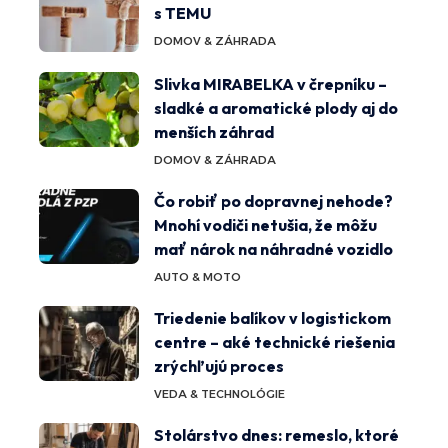
s TEMU
DOMOV & ZÁHRADA
Slivka MIRABELKA v črepníku –
sladké a aromatické plody aj do
menších záhrad
DOMOV & ZÁHRADA
Čo robiť po dopravnej nehode?
Mnohí vodiči netušia, že môžu
mať nárok na náhradné vozidlo
AUTO & MOTO
Triedenie balíkov v logistickom
centre – aké technické riešenia
zrýchľujú proces
VEDA & TECHNOLÓGIE
Stolárstvo dnes: remeslo, ktoré