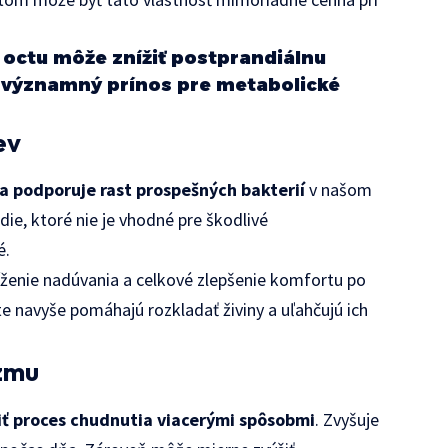
 octu môže znížiť postprandiálnu
e významný prínos pre metabolické
ev
a podporuje rast prospešných bakterií
v našom
die, ktoré nie je vhodné pre škodlivé
é.
íženie nadúvania a celkové zlepšenie komfortu po
 navyše pomáhajú rozkladať živiny a uľahčujú ich
zmu
ť proces chudnutia viacerými spôsobmi
. Zvyšuje