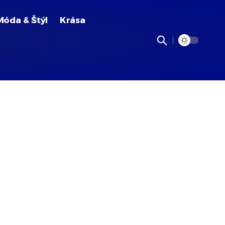
Móda & Štýl
Krása