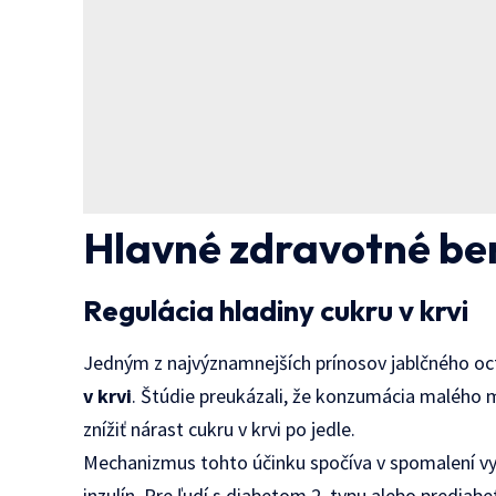
Hlavné zdravotné be
Regulácia hladiny cukru v krvi
Jedným z najvýznamnejších prínosov jablčného oc
v krvi
. Štúdie preukázali, že konzumácia malého
znížiť nárast cukru v krvi po jedle.
Mechanizmus tohto účinku spočíva v spomalení vyp
inzulín. Pre ľudí s diabetom 2. typu alebo predia