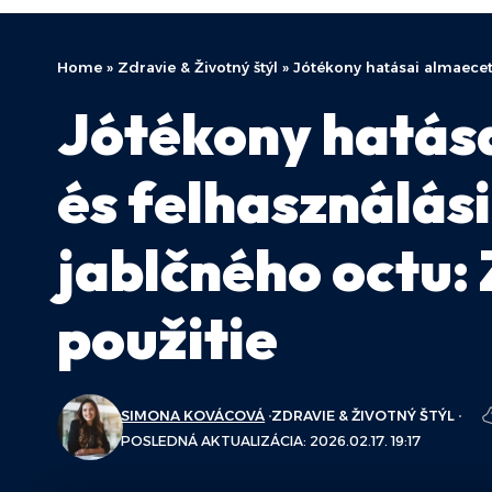
Home
»
Zdravie & Životný štýl
»
Jótékony hatásai almaecet
Jótékony hatása
és felhasználás
jablčného octu:
použitie
SIMONA KOVÁCOVÁ
ZDRAVIE & ŽIVOTNÝ ŠTÝL
POSLEDNÁ AKTUALIZÁCIA: 2026.02.17. 19:17