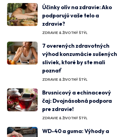
Účinky olív na zdravie: Ako
podporujú vaše telo a
zdravie?
ZDRAVIE & ŽIVOTNÝ ŠTÝL
7 overených zdravotných
výhod konzumácie sušených
sliviek, ktoré by ste mali
poznať
ZDRAVIE & ŽIVOTNÝ ŠTÝL
Brusnicový a echinaceový
čaj: Dvojnásobná podpora
pre zdravie!
ZDRAVIE & ŽIVOTNÝ ŠTÝL
WD-40 a guma: Výhody a