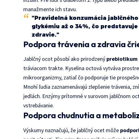
manažmente ich stavu.
"Pravidelná konzumácia jablčného
glykémiu až o 34%, čo predstavuj
zdravie."
Podpora trávenia a zdravia čri
Jablčný ocot pôsobí ako prirodzený
prebiotikum 
tráviacom trakte. Kyselina octová vytváva prostre
mikroorganizmy, zatiaľ čo podporuje tie prospešn
Mnohí ľudia zaznamenávajú zlepšenie trávenia, zn
jedlách. Enzýmy prítomné v surovom jablčnom octe
vstrebávanie.
Podpora chudnutia a metaboli
Výskumy naznačujú, že jablčný ocet môže
podpori