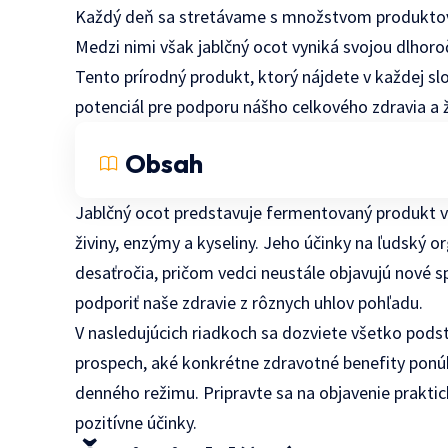
Každý deň sa stretávame s množstvom produktov, 
Medzi nimi však jablčný ocot vyniká svojou dlhor
Tento prírodný produkt, ktorý nájdete v každej sl
potenciál pre podporu nášho celkového zdravia a ž
Obsah
Jablčný ocot predstavuje fermentovaný produkt vz
živiny, enzýmy a kyseliny. Jeho účinky na ľudsk
desaťročia, pričom vedci neustále objavujú nové
podporiť naše zdravie z rôznych uhlov pohľadu.
V nasledujúcich riadkoch sa dozviete všetko podst
prospech, aké konkrétne zdravotné benefity pon
denného režimu. Pripravte sa na objavenie prakti
pozitívne účinky.