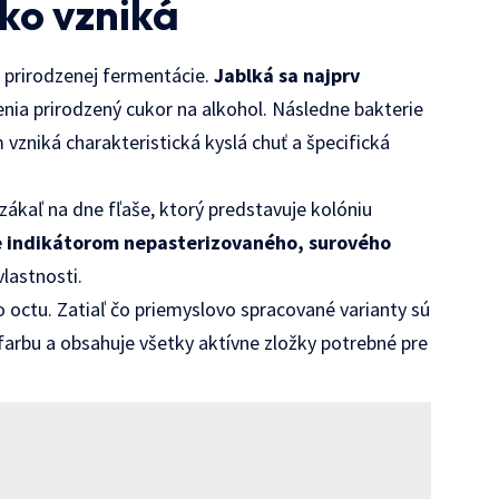
ako vzniká
d prirodzenej fermentácie.
Jablká sa najprv
enia prirodzený cukor na alkohol. Následne bakterie
 vzniká charakteristická kyslá chuť a špecifická
zákaľ na dne fľaše, ktorý predstavuje kolóniu
e indikátorom nepasterizovaného, surového
vlastnosti.
 octu. Zatiaľ čo priemyslovo spracované varianty sú
 farbu a obsahuje všetky aktívne zložky potrebné pre