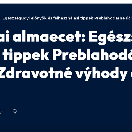
: Egészségügyi előnyök és felhasználási tippek Preblahodárne úči
i almaecet: Egész
i tippek Preblahod
 Zdravotné výhody 