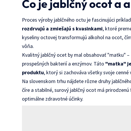
Čo je jablčný ocot a 
Proces výroby jablčného octu je fascinujúci príkla
rozdrvujú a zmiešajú s kvasinkami
, ktoré prem
kyseliny octovej transformujú alkohol na ocot, čím
vôňa.
Kvalitný jablčný ocet by mal obsahovať "matku" – 
prospešných bakterií a enzýmov. Táto
"matka" j
produktu
, ktorý si zachováva všetky svoje cenné 
Na slovenskom trhu nájdete rôzne druhy jablčného
číre a stabilné, surový jablčný ocot má prirodzenú
optimálne zdravotné účinky.