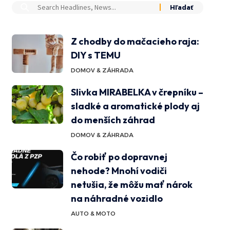
Z chodby do mačacieho raja:
DIY s TEMU
DOMOV & ZÁHRADA
Slivka MIRABELKA v črepníku –
sladké a aromatické plody aj
do menších záhrad
DOMOV & ZÁHRADA
Čo robiť po dopravnej
nehode? Mnohí vodiči
netušia, že môžu mať nárok
na náhradné vozidlo
AUTO & MOTO