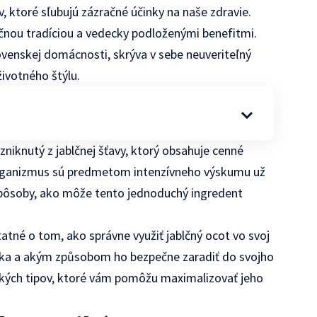
ktoré sľubujú zázračné účinky na naše zdravie.
očnou tradíciou a vedecky podloženými benefitmi.
ovenskej domácnosti, skrýva v sebe neuveriteľný
ivotného štýlu.
niknutý z jablčnej šťavy, ktorý obsahuje cenné
ý organizmus sú predmetom intenzívneho výskumu už
 spôsoby, ako môže tento jednoduchý ingredent
atné o tom, ako správne využiť jablčný ocot vo svoj
úka a akým způsobom ho bezpečne zaradiť do svojho
ckých tipov, ktoré vám pomôžu maximalizovať jeho