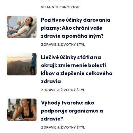
VEDA & TECHNOLÓGIE
Pozitívne účinky darovania
plazmy: Ako chráni vaše
zdravie a pomáha iným?
ZDRAVIE & ŽIVOTNÝ ŠTÝL
Liečivé účinky státia na
okraji: zmiernenie bolesti
kĺbov a zlepšenie celkového
zdravia
ZDRAVIE & ŽIVOTNÝ ŠTÝL
Výhody tvarohu: ako
podporuje organizmus a
zdravie?
ZDRAVIE & ŽIVOTNÝ ŠTÝL