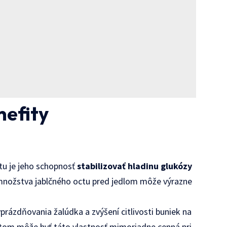
nefity
tu je jeho schopnosť
stabilizovať hladinu glukózy
 množstva jablčného octu pred jedlom môže výrazne
rázdňovania žalúdka a zvýšení citlivosti buniek na
betom môže byť táto vlastnosť mimoriadne cenná pri