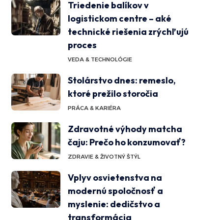
Triedenie balíkov v
logistickom centre – aké
technické riešenia zrýchľujú
proces
VEDA & TECHNOLÓGIE
Stolárstvo dnes: remeslo,
ktoré prežilo storočia
PRÁCA & KARIÉRA
Zdravotné výhody matcha
čaju: Prečo ho konzumovať?
ZDRAVIE & ŽIVOTNÝ ŠTÝL
Vplyv osvietenstva na
modernú spoločnosť a
myslenie: dedičstvo a
transformácia