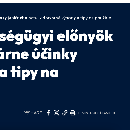
nky jablčného octu: Zdravotné výhody a tipy na použitie
ségügyi előnyök
árne účinky
a tipy na
SHARE
MIN. PREČÍTANIE 11