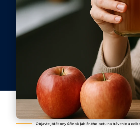
Objavte jótékony účinok jablčného octu na trávenie a celko