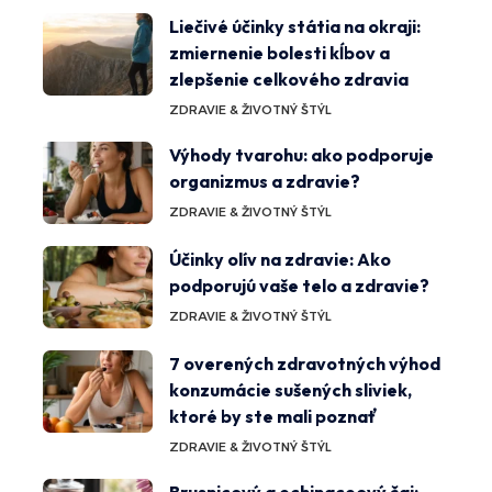
Liečivé účinky státia na okraji:
zmiernenie bolesti kĺbov a
zlepšenie celkového zdravia
ZDRAVIE & ŽIVOTNÝ ŠTÝL
Výhody tvarohu: ako podporuje
organizmus a zdravie?
ZDRAVIE & ŽIVOTNÝ ŠTÝL
Účinky olív na zdravie: Ako
podporujú vaše telo a zdravie?
ZDRAVIE & ŽIVOTNÝ ŠTÝL
7 overených zdravotných výhod
konzumácie sušených sliviek,
ktoré by ste mali poznať
ZDRAVIE & ŽIVOTNÝ ŠTÝL