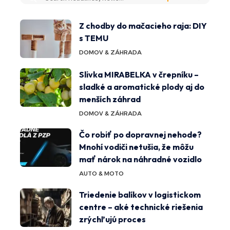
Z chodby do mačacieho raja: DIY
s TEMU
DOMOV & ZÁHRADA
Slivka MIRABELKA v črepníku –
sladké a aromatické plody aj do
menších záhrad
DOMOV & ZÁHRADA
Čo robiť po dopravnej nehode?
Mnohí vodiči netušia, že môžu
mať nárok na náhradné vozidlo
AUTO & MOTO
Triedenie balíkov v logistickom
centre – aké technické riešenia
zrýchľujú proces