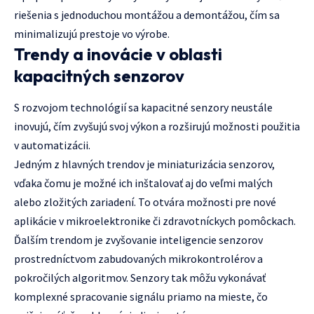
riešenia s jednoduchou montážou a demontážou, čím sa
minimalizujú prestoje vo výrobe.
Trendy a inovácie v oblasti
kapacitných senzorov
S rozvojom technológií sa kapacitné senzory neustále
inovujú, čím zvyšujú svoj výkon a rozširujú možnosti použitia
v automatizácii.
Jedným z hlavných trendov je miniaturizácia senzorov,
vďaka čomu je možné ich inštalovať aj do veľmi malých
alebo zložitých zariadení. To otvára možnosti pre nové
aplikácie v mikroelektronike či zdravotníckych pomôckach.
Ďalším trendom je zvyšovanie inteligencie senzorov
prostredníctvom zabudovaných mikrokontrolérov a
pokročilých algoritmov. Senzory tak môžu vykonávať
komplexné spracovanie signálu priamo na mieste, čo