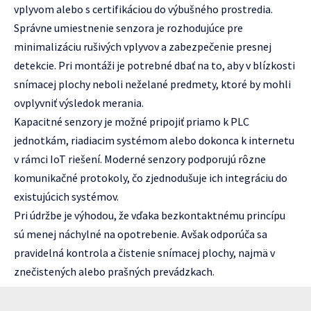
vplyvom alebo s certifikáciou do výbušného prostredia.
Správne umiestnenie senzora je rozhodujúce pre
minimalizáciu rušivých vplyvov a zabezpečenie presnej
detekcie. Pri montáži je potrebné dbať na to, aby v blízkosti
snímacej plochy neboli neželané predmety, ktoré by mohli
ovplyvniť výsledok merania.
Kapacitné senzory je možné pripojiť priamo k PLC
jednotkám, riadiacim systémom alebo dokonca k internetu
v rámci IoT riešení. Moderné senzory podporujú rôzne
komunikačné protokoly, čo zjednodušuje ich integráciu do
existujúcich systémov.
Pri údržbe je výhodou, že vďaka bezkontaktnému princípu
sú menej náchylné na opotrebenie. Avšak odporúča sa
pravidelná kontrola a čistenie snímacej plochy, najmä v
znečistených alebo prašných prevádzkach.