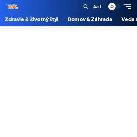
Aa
Zdravie & Životný štýl
Domov & Záhrada
Veda 