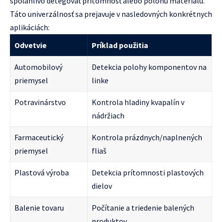
spoľahlivo detegovať prítomnosť alebo polohu materiálu.
Táto univerzálnosť sa prejavuje v nasledovných konkrétnych
aplikáciách:
Odvetvie
Príklad použitia
Automobilový
Detekcia polohy komponentov na
priemysel
linke
Potravinárstvo
Kontrola hladiny kvapalín v
nádržiach
Farmaceutický
Kontrola prázdnych/naplnených
priemysel
fliaš
Plastová výroba
Detekcia prítomnosti plastových
dielov
Balenie tovaru
Počítanie a triedenie balených
produktov