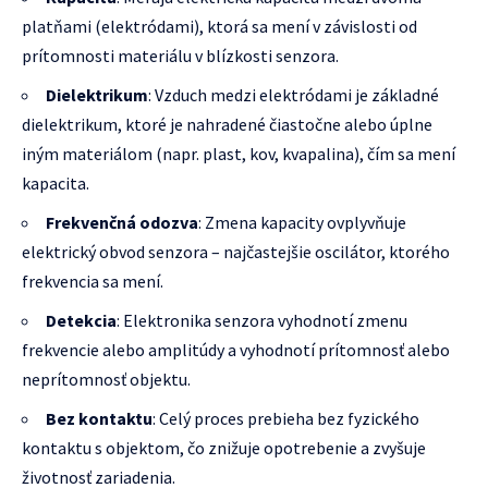
platňami (elektródami), ktorá sa mení v závislosti od
prítomnosti materiálu v blízkosti senzora.
Dielektrikum
: Vzduch medzi elektródami je základné
dielektrikum, ktoré je nahradené čiastočne alebo úplne
iným materiálom (napr. plast, kov, kvapalina), čím sa mení
kapacita.
Frekvenčná odozva
: Zmena kapacity ovplyvňuje
elektrický obvod senzora – najčastejšie oscilátor, ktorého
frekvencia sa mení.
Detekcia
: Elektronika senzora vyhodnotí zmenu
frekvencie alebo amplitúdy a vyhodnotí prítomnosť alebo
neprítomnosť objektu.
Bez kontaktu
: Celý proces prebieha bez fyzického
kontaktu s objektom, čo znižuje opotrebenie a zvyšuje
životnosť zariadenia.