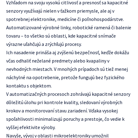
Vzhľadom na svoju vysokú citlivosť a presnosť sa kapacitné
senzory využívajú nielen v ťažkom priemysle, ale aj v
spotrebnej elektronike, medicíne či poľnohospodárstve.
Automatizované výrobné linky, robotické ramená či balenie
tovaru – to všetko sú oblasti, kde kapacitné snímače
výrazne uľahčujú a zrýchľujú procesy.
Ich nasadenie prináša aj zvýšenú bezpečnosť, keďže dokážu
včas odhaliť neželané predmety alebo kvapaliny v
nevhodných miestach. V mnohých prípadoch sú tiež menej
náchylné na opotrebenie, pretože fungujú bez fyzického
kontaktu s objektom.
V automatizačných procesoch zohrávajú kapacitné senzory
dôležitú úlohu pri kontrole kvality, sledovaní výrobných
krokov a monitorovaní stavu zariadení. Vďaka vysokej
spoľahlivosti minimalizujú poruchy a prestoje, čo vedie k
vyššej efektivite výroby.
Navyše, vývoj v oblasti mikroelektroniky umožnil