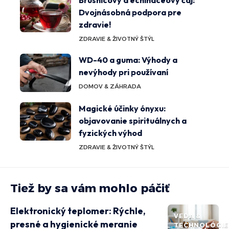
Brusnicový a echinaceový čaj:
Dvojnásobná podpora pre
zdravie!
ZDRAVIE & ŽIVOTNÝ ŠTÝL
WD-40 a guma: Výhody a
nevýhody pri používaní
DOMOV & ZÁHRADA
Magické účinky ónyxu:
objavovanie spirituálnych a
fyzických výhod
ZDRAVIE & ŽIVOTNÝ ŠTÝL
Tiež by sa vám mohlo páčiť
Elektronický teplomer: Rýchle,
VEDA &
presné a hygienické meranie
TECHNOLÓGIE