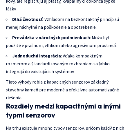
kovy, ale registrujú aj plasty, kvapaliny či dokonca sypké
látky.
Dlhá životnosť
: Vzhľadom na bezkontaktný princíp sú
menej náchylné na poškodenie a opotrebenie.
Prevádzka v náročných podmienkach
: Môžu byť
použité v prašnom, vlhkom alebo agresívnom prostredí.
Jednoduchá integrácia
: Vďaka kompaktným
rozmerom a štandardizovaným rozhraniam sa ľahko
integrujú do existujúcich systémov.
Tieto výhody robia z kapacitných senzorov základný
stavebný kameň pre moderné a efektívne automatizačné
riešenia.
Rozdiely medzi kapacitnými a inými
typmi senzorov
Na trhu existuje mnoho typov senzorov, pričom každý z nich