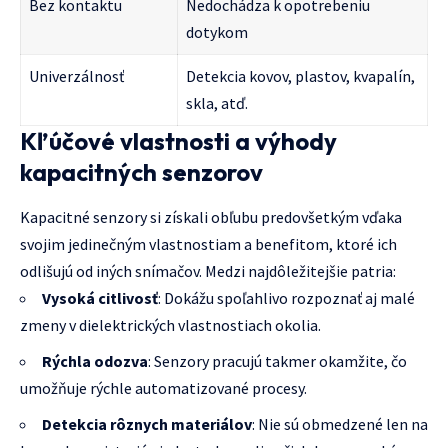
Bez kontaktu
Nedochádza k opotrebeniu
dotykom
Univerzálnosť
Detekcia kovov, plastov, kvapalín,
skla, atď.
Kľúčové vlastnosti a výhody
kapacitných senzorov
Kapacitné senzory si získali obľubu predovšetkým vďaka
svojim jedinečným vlastnostiam a benefitom, ktoré ich
odlišujú od iných snímačov. Medzi najdôležitejšie patria:
Vysoká citlivosť
: Dokážu spoľahlivo rozpoznať aj malé
zmeny v dielektrických vlastnostiach okolia.
Rýchla odozva
: Senzory pracujú takmer okamžite, čo
umožňuje rýchle automatizované procesy.
Detekcia rôznych materiálov
: Nie sú obmedzené len na