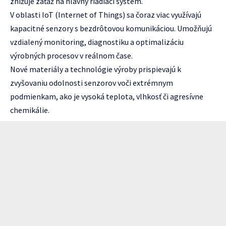
znižuje záťaž na hlavný riadiaci systém.
V oblasti IoT (Internet of Things) sa čoraz viac využívajú
kapacitné senzory s bezdrôtovou komunikáciou. Umožňujú
vzdialený monitoring, diagnostiku a optimalizáciu
výrobných procesov v reálnom čase.
Nové materiály a technológie výroby prispievajú k
zvyšovaniu odolnosti senzorov voči extrémnym
podmienkam, ako je vysoká teplota, vlhkosť či agresívne
chemikálie.