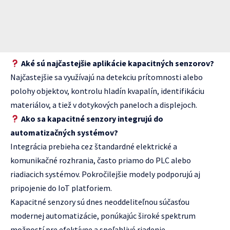
Aké sú najčastejšie aplikácie kapacitných senzorov?
Najčastejšie sa využívajú na detekciu prítomnosti alebo
polohy objektov, kontrolu hladín kvapalín, identifikáciu
materiálov, a tiež v dotykových paneloch a displejoch.
Ako sa kapacitné senzory integrujú do
automatizačných systémov?
Integrácia prebieha cez štandardné elektrické a
komunikačné rozhrania, často priamo do PLC alebo
riadiacich systémov. Pokročilejšie modely podporujú aj
pripojenie do IoT platforiem.
Kapacitné senzory sú dnes neoddeliteľnou súčasťou
modernej automatizácie, ponúkajúc široké spektrum
možností pre efektívne a spoľahlivé riadenie