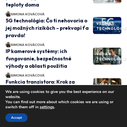
teploty doma
SIMONA KOVÁCOVÁ
5G technológia: Čo ti nehovoria o
VEDA &
jej možných rizikách – prekvapí ťa
TECHNOLÓGIE
pravda!
SIMONA KOVÁCOVÁ
IP kamerové systémy: ich
VEDA &
fungovanie, bezpečnostné
TECHNOLÓGIE
výhody a oblasti použitia
SIMONA KOVÁCOVÁ
Funkcia tranzistora: Krok za
VEDA &
krokom sprievodca od základov
TECHNOLÓGIE
We are using cookies to give you the best experience on our
po aplikácie
website.
You can find out more about which cookies we are using or
SIMONA KOVÁCOVÁ
switch them off in
settings
.
Fungovanie indukčných snímačov
VEDA &
Accept
a ich oblasti použitia: Komplexný
TECHNOLÓGIE