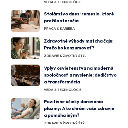
VEDA & TECHNOLÓGIE
Stolárstvo dnes: remeslo, ktoré
prežilo storočia
PRÁCA & KARIÉRA
Zdravotné výhody matcha čaju:
Prečo ho konzumovať?
ZDRAVIE & ŽIVOTNÝ ŠTÝL
Vplyv osvietenstva na modernú
spoločnosť a myslenie: dedičstvo
a transformácia
VEDA & TECHNOLÓGIE
Pozitívne účinky darovania
plazmy: Ako chráni vaše zdravie
a pomáha iným?
ZDRAVIE & ŽIVOTNÝ ŠTÝL