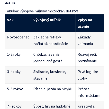
učenia.
Tabuľka: Vývojové míľniky mozočka v detstve
Vek
Vývojový míľnik
Vplyv na
učenie
Novorodenec
Základné reflexy,
Základy
začiatok koordinácie
vnímania
1-2 roky
Chôdza, lezenie,
Rozvoj reči,
jednoduché gestá
poznávanie
3-4 roky
Skákanie, kreslenie,
Prvé logické
stavanie
úlohy
5-6 rokov
Písanie, jazda na bicykli
Práca s
informáciami
7+ rokov
Šport, hry na hudobné
Kreativita,