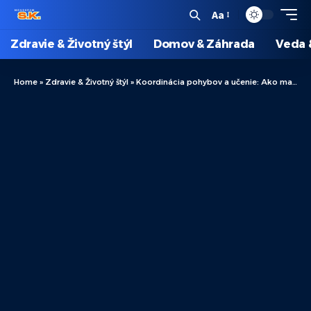
Aa
Zdravie & Životný štýl
Domov & Záhrada
Veda 
Home
»
Zdravie & Životný štýl
»
Koordinácia pohybov a učenie: Ako malý mozoček ovplyvňuje tieto dve schopnosti