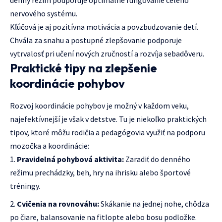
denný režim podporuje optimálne fungovanie celého
nervového systému.
Kľúčová je aj pozitívna motivácia a povzbudzovanie detí.
Chvála za snahu a postupné zlepšovanie podporuje
vytrvalosť pri učení nových zručností a rozvíja sebadôveru.
Praktické tipy na zlepšenie
koordinácie pohybov
Rozvoj koordinácie pohybov je možný v každom veku,
najefektívnejší je však v detstve. Tu je niekoľko praktických
tipov, ktoré môžu rodičia a pedagógovia využiť na podporu
mozočka a koordinácie:
Pravidelná pohybová aktivita:
Zaradiť do denného
režimu prechádzky, beh, hry na ihrisku alebo športové
tréningy.
Cvičenia na rovnováhu:
Skákanie na jednej nohe, chôdza
po čiare, balansovanie na fitlopte alebo bosu podložke.