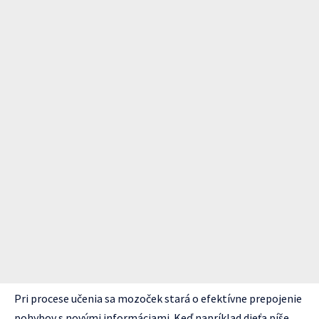
Pri procese učenia sa mozoček stará o efektívne prepojenie
pohybov s novými informáciami. Keď napríklad dieťa píše