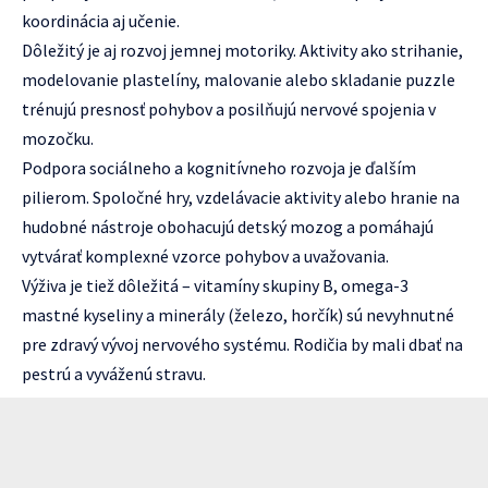
koordinácia aj učenie.
Dôležitý je aj rozvoj jemnej motoriky. Aktivity ako strihanie,
modelovanie plastelíny, malovanie alebo skladanie puzzle
trénujú presnosť pohybov a posilňujú nervové spojenia v
mozočku.
Podpora sociálneho a kognitívneho rozvoja je ďalším
pilierom. Spoločné hry, vzdelávacie aktivity alebo hranie na
hudobné nástroje obohacujú detský mozog a pomáhajú
vytvárať komplexné vzorce pohybov a uvažovania.
Výživa je tiež dôležitá – vitamíny skupiny B, omega-3
mastné kyseliny a minerály (železo, horčík) sú nevyhnutné
pre zdravý vývoj nervového systému. Rodičia by mali dbať na
pestrú a vyváženú stravu.