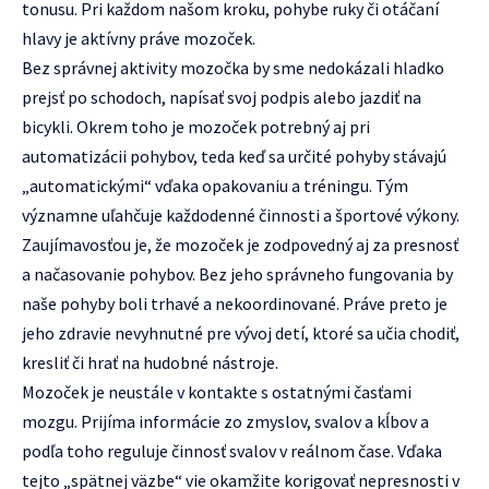
tonusu. Pri každom našom kroku, pohybe ruky či otáčaní
hlavy je aktívny práve mozoček.
Bez správnej aktivity mozočka by sme nedokázali hladko
prejsť po schodoch, napísať svoj podpis alebo jazdiť na
bicykli. Okrem toho je mozoček potrebný aj pri
automatizácii pohybov, teda keď sa určité pohyby stávajú
„automatickými“ vďaka opakovaniu a tréningu. Tým
významne uľahčuje každodenné činnosti a športové výkony.
Zaujímavosťou je, že mozoček je zodpovedný aj za presnosť
a načasovanie pohybov. Bez jeho správneho fungovania by
naše pohyby boli trhavé a nekoordinované. Práve preto je
jeho zdravie nevyhnutné pre vývoj detí, ktoré sa učia chodiť,
kresliť či hrať na hudobné nástroje.
Mozoček je neustále v kontakte s ostatnými časťami
mozgu. Prijíma informácie zo zmyslov, svalov a kĺbov a
podľa toho reguluje činnosť svalov v reálnom čase. Vďaka
tejto „spätnej väzbe“ vie okamžite korigovať nepresnosti v