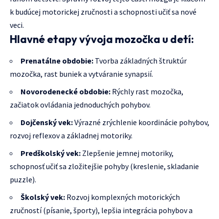
k budúcej motorickej zručnosti a schopnosti učiť sa nové
veci.
Hlavné etapy vývoja mozočka u detí:
Prenatálne obdobie:
Tvorba základných štruktúr
mozočka, rast buniek a vytváranie synapsií.
Novorodenecké obdobie:
Rýchly rast mozočka,
začiatok ovládania jednoduchých pohybov.
Dojčenský vek:
Výrazné zrýchlenie koordinácie pohybov,
rozvoj reflexov a základnej motoriky.
Predškolský vek:
Zlepšenie jemnej motoriky,
schopnosť učiť sa zložitejšie pohyby (kreslenie, skladanie
puzzle).
Školský vek:
Rozvoj komplexných motorických
zručností (písanie, športy), lepšia integrácia pohybov a