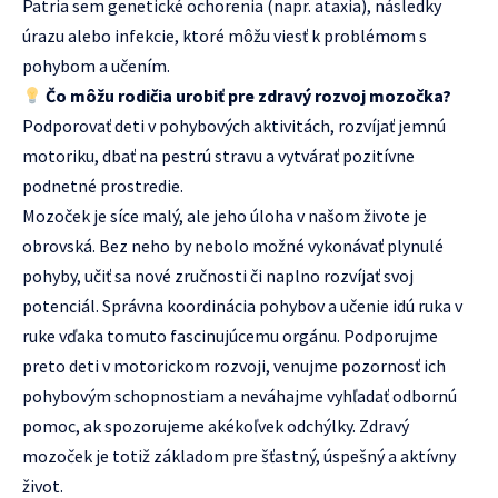
Patria sem genetické ochorenia (napr. ataxia), následky
úrazu alebo infekcie, ktoré môžu viesť k problémom s
pohybom a učením.
Čo môžu rodičia urobiť pre zdravý rozvoj mozočka?
Podporovať deti v pohybových aktivitách, rozvíjať jemnú
motoriku, dbať na pestrú stravu a vytvárať pozitívne
podnetné prostredie.
Mozoček je síce malý, ale jeho úloha v našom živote je
obrovská. Bez neho by nebolo možné vykonávať plynulé
pohyby, učiť sa nové zručnosti či naplno rozvíjať svoj
potenciál. Správna koordinácia pohybov a učenie idú ruka v
ruke vďaka tomuto fascinujúcemu orgánu. Podporujme
preto deti v motorickom rozvoji, venujme pozornosť ich
pohybovým schopnostiam a neváhajme vyhľadať odbornú
pomoc, ak spozorujeme akékoľvek odchýlky. Zdravý
mozoček je totiž základom pre šťastný, úspešný a aktívny
život.