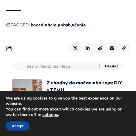
TAGGED:
koordinácia
pohyb
učenie
Z chodby do mačacieho raja: DIY
s TEMU
We are using cookies to give you the best experience on our
DOMOV & ZÁHRADA
website.
You can find out more about which cookies we are using or
Slivka MIRABELKA v črepníku –
switch them off in
settings
.
sladké a aromatické plody aj do
menších záhrad
Accept
DOMOV & ZÁHRADA