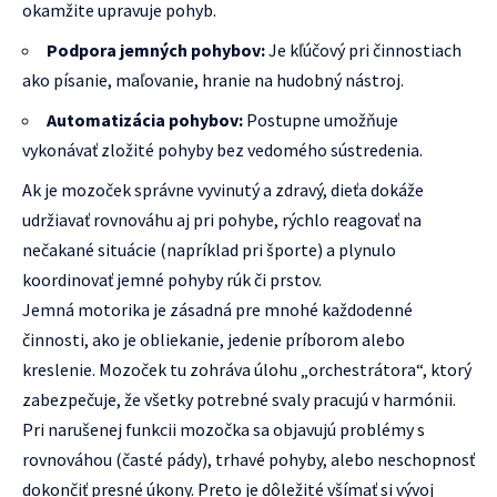
okamžite upravuje pohyb.
Podpora jemných pohybov:
Je kľúčový pri činnostiach
ako písanie, maľovanie, hranie na hudobný nástroj.
Automatizácia pohybov:
Postupne umožňuje
vykonávať zložité pohyby bez vedomého sústredenia.
Ak je mozoček správne vyvinutý a zdravý, dieťa dokáže
udržiavať rovnováhu aj pri pohybe, rýchlo reagovať na
nečakané situácie (napríklad pri športe) a plynulo
koordinovať jemné pohyby rúk či prstov.
Jemná motorika je zásadná pre mnohé každodenné
činnosti, ako je obliekanie, jedenie príborom alebo
kreslenie. Mozoček tu zohráva úlohu „orchestrátora“, ktorý
zabezpečuje, že všetky potrebné svaly pracujú v harmónii.
Pri narušenej funkcii mozočka sa objavujú problémy s
rovnováhou (časté pády), trhavé pohyby, alebo neschopnosť
dokončiť presné úkony. Preto je dôležité všímať si vývoj