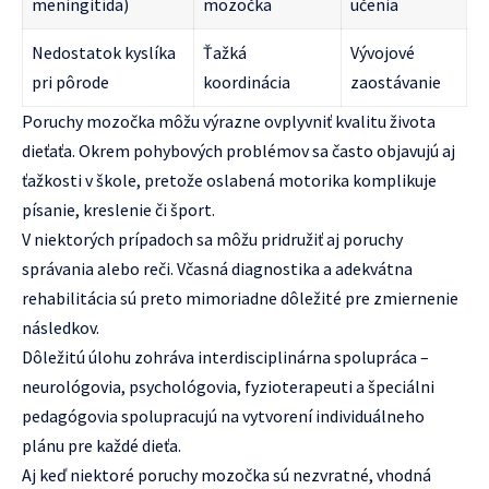
meningitída)
mozočka
učenia
Nedostatok kyslíka
Ťažká
Vývojové
pri pôrode
koordinácia
zaostávanie
Poruchy mozočka môžu výrazne ovplyvniť kvalitu života
dieťaťa. Okrem pohybových problémov sa často objavujú aj
ťažkosti v škole, pretože oslabená motorika komplikuje
písanie, kreslenie či šport.
V niektorých prípadoch sa môžu pridružiť aj poruchy
správania alebo reči. Včasná diagnostika a adekvátna
rehabilitácia sú preto mimoriadne dôležité pre zmiernenie
následkov.
Dôležitú úlohu zohráva interdisciplinárna spolupráca –
neurológovia, psychológovia, fyzioterapeuti a špeciálni
pedagógovia spolupracujú na vytvorení individuálneho
plánu pre každé dieťa.
Aj keď niektoré poruchy mozočka sú nezvratné, vhodná