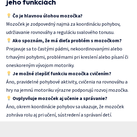
jeho funkciách
Čo je hlavnou úlohou mozočka?
Mozoček je zodpovedný najmä za koordináciu pohybov,
udržiavanie rovnováhy a reguláciu svalového tonusu.
Ako spoznám, že má dieťa problém s mozočkom?
Prejavuje sa to častými pádmi, nekoordinovanými alebo
trhavými pohybmi, problémami pri kreslení alebo písaní či
oneskoreným vývojom motoriky.
Je možné zlepšiť funkciu mozočka cvičením?
Áno, pravidelné pohybové aktivity, cvičenia na rovnováhu a
hry na jemnú motoriku výrazne podporujú rozvoj mozočka.
Ovplyvňuje mozoček aj učenie a správanie?
Áno, okrem koordinácie pohybov sa ukazuje, že mozoček
zohráva rolu aj pri učení, sústredení a správaní detí.