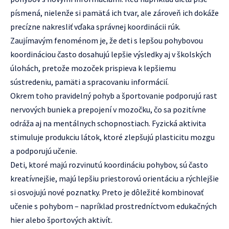
písmená, nielenže si pamätá ich tvar, ale zároveň ich dokáže
precízne nakresliť vďaka správnej koordinácii rúk.
Zaujímavým fenoménom je, že deti s lepšou pohybovou
koordináciou často dosahujú lepšie výsledky aj v školských
úlohách, pretože mozoček prispieva k lepšiemu
sústredeniu, pamäti a spracovaniu informácií.
Okrem toho pravidelný pohyb a športovanie podporujú rast
nervových buniek a prepojení v mozočku, čo sa pozitívne
odráža aj na mentálnych schopnostiach. Fyzická aktivita
stimuluje produkciu látok, ktoré zlepšujú plasticitu mozgu
a podporujú učenie.
Deti, ktoré majú rozvinutú koordináciu pohybov, sú často
kreatívnejšie, majú lepšiu priestorovú orientáciu a rýchlejšie
si osvojujú nové poznatky. Preto je dôležité kombinovať
učenie s pohybom – napríklad prostredníctvom edukačných
hier alebo športových aktivít.