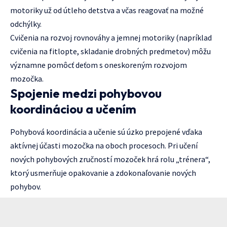
motoriky už od útleho detstva a včas reagovať na možné
odchýlky.
Cvičenia na rozvoj rovnováhy a jemnej motoriky (napríklad
cvičenia na fitlopte, skladanie drobných predmetov) môžu
významne pomôcť deťom s oneskoreným rozvojom
mozočka.
Spojenie medzi pohybovou
koordináciou a učením
Pohybová koordinácia a učenie sú úzko prepojené vďaka
aktívnej účasti mozočka na oboch procesoch. Pri učení
nových pohybových zručností mozoček hrá rolu „trénera“,
ktorý usmerňuje opakovanie a zdokonaľovanie nových
pohybov.