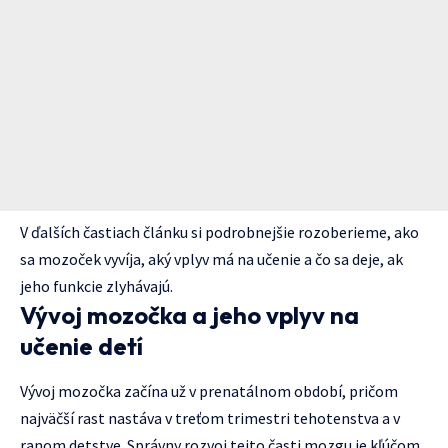
V ďalších častiach článku si podrobnejšie rozoberieme, ako
sa mozoček vyvíja, aký vplyv má na učenie a čo sa deje, ak
jeho funkcie zlyhávajú.
Vývoj mozočka a jeho vplyv na
učenie detí
Vývoj mozočka začína už v prenatálnom období, pričom
najväčší rast nastáva v treťom trimestri tehotenstva a v
ranom detstve. Správny rozvoj tejto časti mozgu je kľúčom