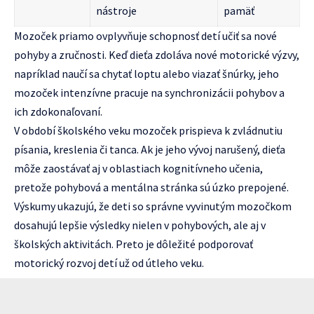
nástroje
pamäť
Mozoček priamo ovplyvňuje schopnosť detí učiť sa nové
pohyby a zručnosti. Keď dieťa zdoláva nové motorické výzvy,
napríklad naučí sa chytať loptu alebo viazať šnúrky, jeho
mozoček intenzívne pracuje na synchronizácii pohybov a
ich zdokonaľovaní.
V období školského veku mozoček prispieva k zvládnutiu
písania, kreslenia či tanca. Ak je jeho vývoj narušený, dieťa
môže zaostávať aj v oblastiach kognitívneho učenia,
pretože pohybová a mentálna stránka sú úzko prepojené.
Výskumy ukazujú, že deti so správne vyvinutým mozočkom
dosahujú lepšie výsledky nielen v pohybových, ale aj v
školských aktivitách. Preto je dôležité podporovať
motorický rozvoj detí už od útleho veku.