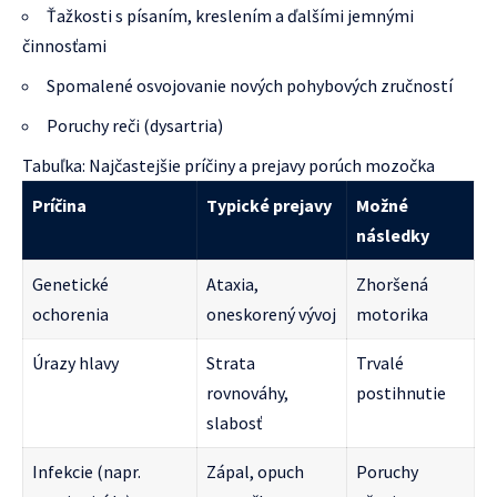
Ťažkosti s písaním, kreslením a ďalšími jemnými
činnosťami
Spomalené osvojovanie nových pohybových zručností
Poruchy reči (dysartria)
Tabuľka: Najčastejšie príčiny a prejavy porúch mozočka
Príčina
Typické prejavy
Možné
následky
Genetické
Ataxia,
Zhoršená
ochorenia
oneskorený vývoj
motorika
Úrazy hlavy
Strata
Trvalé
rovnováhy,
postihnutie
slabosť
Infekcie (napr.
Zápal, opuch
Poruchy