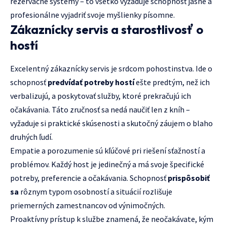
rezervačné systémy – to všetko vyžaduje schopnosť jasne a
profesionálne vyjadriť svoje myšlienky písomne.
Zákaznícky servis a starostlivosť o
hostí
Excelentný zákaznícky servis je srdcom pohostinstva. Ide o
schopnosť
predvídať potreby hostí
ešte predtým, než ich
verbalizujú, a poskytovať služby, ktoré prekračujú ich
očakávania. Táto zručnosť sa nedá naučiť len z kníh –
vyžaduje si praktické skúsenosti a skutočný záujem o blaho
druhých ľudí.
Empatie a porozumenie sú kľúčové pri riešení sťažností a
problémov. Každý host je jedinečný a má svoje špecifické
potreby, preferencie a očakávania. Schopnosť
prispôsobiť
sa
rôznym typom osobností a situácií rozlišuje
priemerných zamestnancov od výnimočných.
Proaktívny prístup k službe znamená, že neočakávate, kým