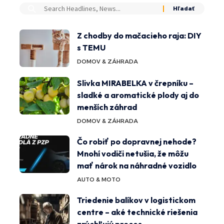
Z chodby do mačacieho raja: DIY
s TEMU
DOMOV & ZÁHRADA
Slivka MIRABELKA v črepníku –
sladké a aromatické plody aj do
menších záhrad
DOMOV & ZÁHRADA
Čo robiť po dopravnej nehode?
Mnohí vodiči netušia, že môžu
mať nárok na náhradné vozidlo
AUTO & MOTO
Triedenie balíkov v logistickom
centre – aké technické riešenia