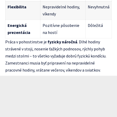
Flexibilita
Nepravidelné hodiny,
Nevyhnutná
víkendy
Energická
Pozitívne pôsobenie
Dôležitá
prezentácia
na hostí
Práca v pohostinstve je
fyzicky náročná
. Dlhé hodiny
strávené v stoji, nosenie ťažkých podnosov, rýchly pohyb
medzi stolmi – to všetko vyžaduje dobrú fyzickú kondíciu.
Zamestnanci musia byť pripravení na nepravidelné
pracovné hodiny, vrátane večerov, víkendov a sviatkov.