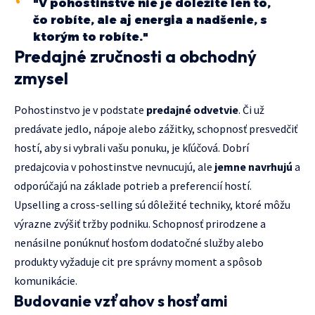
"V pohostinstve nie je dôležité len to,
čo robíte, ale aj energia a nadšenie, s
ktorým to robíte."
Predajné zručnosti a obchodný
zmysel
Pohostinstvo je v podstate
predajné odvetvie
. Či už
predávate jedlo, nápoje alebo zážitky, schopnosť presvedčiť
hostí, aby si vybrali vašu ponuku, je kľúčová. Dobrí
predajcovia v pohostinstve nevnucujú, ale
jemne navrhujú
a
odporúčajú na základe potrieb a preferencií hostí.
Upselling a cross-selling sú dôležité techniky, ktoré môžu
výrazne zvýšiť tržby podniku. Schopnosť prirodzene a
nenásilne ponúknuť hosťom dodatočné služby alebo
produkty vyžaduje cit pre správny moment a spôsob
komunikácie.
Budovanie vzťahov s hosťami