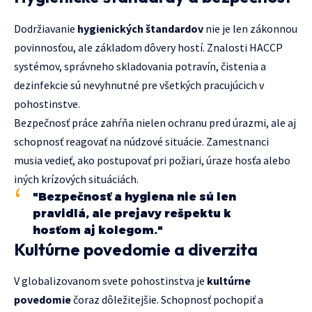
Dodržiavanie
hygienických štandardov
nie je len zákonnou
povinnosťou, ale základom dôvery hostí. Znalosti HACCP
systémov, správneho skladovania potravín, čistenia a
dezinfekcie sú nevyhnutné pre všetkých pracujúcich v
pohostinstve.
Bezpečnosť práce zahŕňa nielen ochranu pred úrazmi, ale aj
schopnosť reagovať na núdzové situácie. Zamestnanci
musia vedieť, ako postupovať pri požiari, úraze hosťa alebo
iných krízových situáciách.
"Bezpečnosť a hygiena nie sú len
pravidlá, ale prejavy rešpektu k
hosťom aj kolegom."
Kultúrne povedomie a diverzita
V globalizovanom svete pohostinstva je
kultúrne
povedomie
čoraz dôležitejšie. Schopnosť pochopiť a