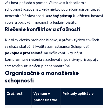
vás host požiada o pomoc. Všímavosť k detailom a
schopnosť rozpoznať, kedy niekto potrebuje asistentiu, sú
neoceniteľné vlastnosti.
Osobný prístup
k každému hosťovi
vytvára pocit výnimočnosti a buduje lojalitu.
Riešenie konfliktov a sťažností
Nie vždy všetko prebieha hladko, a práve v týchto chvíľach
sa ukáže skutočná kvalita zamestnanca. Schopnosť
pokojne a profesionálne
riešiť konflikty, nájsť
kompromisné riešenia a zachovať si pozitívny prístup aj v
stresových situáciách je nenahraditeľná.
Organizačné a manažérske
schopnosti
Zručnosť
Význam v
Príklady aplikácie
pohostinstve