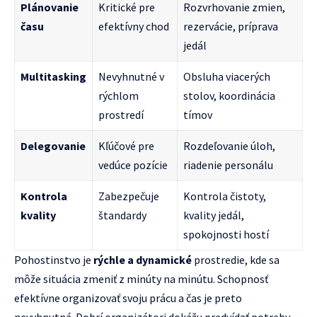
Plánovanie
Kritické pre
Rozvrhovanie zmien,
času
efektívny chod
rezervácie, príprava
jedál
Multitasking
Nevyhnutné v
Obsluha viacerých
rýchlom
stolov, koordinácia
prostredí
tímov
Delegovanie
Kľúčové pre
Rozdeľovanie úloh,
vedúce pozície
riadenie personálu
Kontrola
Zabezpečuje
Kontrola čistoty,
kvality
štandardy
kvality jedál,
spokojnosti hostí
Pohostinstvo je
rýchle a dynamické
prostredie, kde sa
môže situácia zmeniť z minúty na minútu. Schopnosť
efektívne organizovať svoju prácu a čas je preto
nevyhnutná. Dobrí organizátori dokážu predvídať potreby,