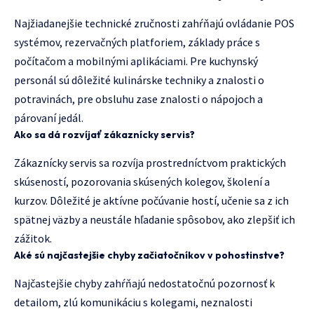
Najžiadanejšie technické zručnosti zahŕňajú ovládanie POS
systémov, rezervačných platforiem, základy práce s
počítačom a mobilnými aplikáciami. Pre kuchynský
personál sú dôležité kulinárske techniky a znalosti o
potravinách, pre obsluhu zase znalosti o nápojoch a
párovaní jedál.
Ako sa dá rozvíjať zákaznícky servis?
Zákaznícky servis sa rozvíja prostredníctvom praktických
skúseností, pozorovania skúsených kolegov, školení a
kurzov. Dôležité je aktívne počúvanie hostí, učenie sa z ich
spätnej väzby a neustále hľadanie spôsobov, ako zlepšiť ich
zážitok.
Aké sú najčastejšie chyby začiatočníkov v pohostinstve?
Najčastejšie chyby zahŕňajú nedostatočnú pozornosť k
detailom, zlú komunikáciu s kolegami, neznalosti