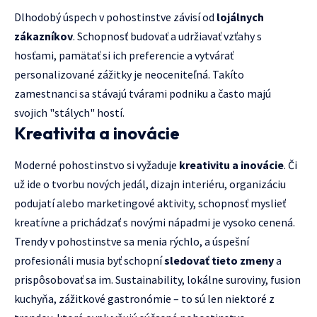
Dlhodobý úspech v pohostinstve závisí od
lojálnych
zákazníkov
. Schopnosť budovať a udržiavať vzťahy s
hosťami, pamätať si ich preferencie a vytvárať
personalizované zážitky je neoceniteľná. Takíto
zamestnanci sa stávajú tvárami podniku a často majú
svojich "stálych" hostí.
Kreativita a inovácie
Moderné pohostinstvo si vyžaduje
kreativitu a inovácie
. Či
už ide o tvorbu nových jedál, dizajn interiéru, organizáciu
podujatí alebo marketingové aktivity, schopnosť myslieť
kreatívne a prichádzať s novými nápadmi je vysoko cenená.
Trendy v pohostinstve sa menia rýchlo, a úspešní
profesionáli musia byť schopní
sledovať tieto zmeny
a
prispôsobovať sa im. Sustainability, lokálne suroviny, fusion
kuchyňa, zážitkové gastronómie – to sú len niektoré z