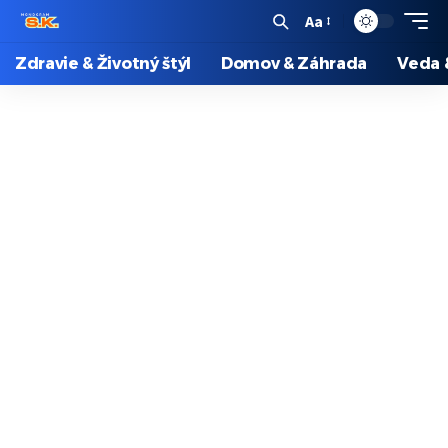
Aa
Zdravie & Životný štýl
Domov & Záhrada
Veda 