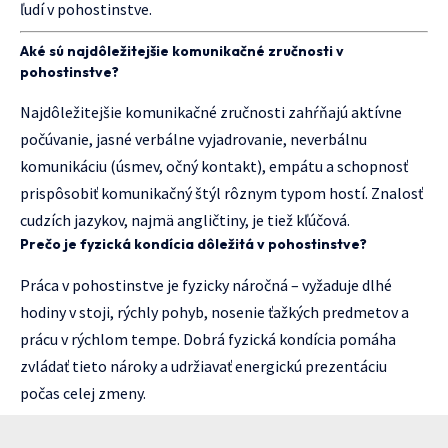
ľudí v pohostinstve.
Aké sú najdôležitejšie komunikačné zručnosti v
pohostinstve?
Najdôležitejšie komunikačné zručnosti zahŕňajú aktívne
počúvanie, jasné verbálne vyjadrovanie, neverbálnu
komunikáciu (úsmev, očný kontakt), empátu a schopnosť
prispôsobiť komunikačný štýl rôznym typom hostí. Znalosť
cudzích jazykov, najmä angličtiny, je tiež kľúčová.
Prečo je fyzická kondícia dôležitá v pohostinstve?
Práca v pohostinstve je fyzicky náročná – vyžaduje dlhé
hodiny v stoji, rýchly pohyb, nosenie ťažkých predmetov a
prácu v rýchlom tempe. Dobrá fyzická kondícia pomáha
zvládať tieto nároky a udržiavať energickú prezentáciu
počas celej zmeny.