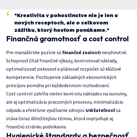
"Kreativita v pohostinstve nie je len o
nových receptoch, ale o celkovom
zážitku, ktorý hosťom ponúkame."
Finančná gramotnosť a cost control
Pre manažérske pozície sú
finančné znalosti
nevyhnutné.
Schopnosť čítať finančné výkazy, kontrolovať náklady,
optimalizovať ziskovosť a plánovať rozpočet sú kľúčové
kompetencie. Pochopenie základných ekonomických
princípov pomáha pri každodennom rozhodovaní.
Cost control zahŕňa nielen kontrolu nákladov na suroviny,
ale aj optimalizáciu pracovných procesov, minimalizáciu
odpadu a efektívne využívanie zdrojov.
Udržateľnosť
sa
stáva čoraz dôležitejšou témou, ktorá ovplyvňuje aj
finančnú stránku podnikania.
Hygienické štandardy a bezpečnosť