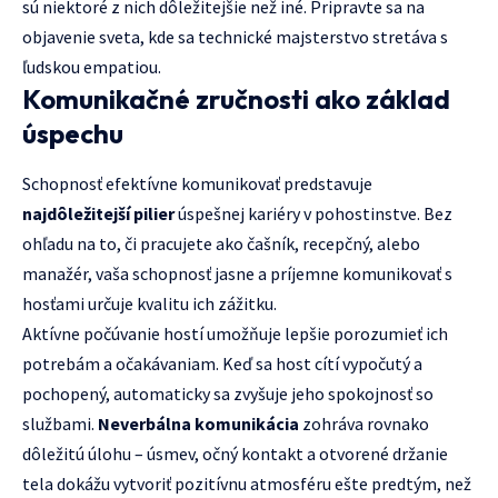
sú niektoré z nich dôležitejšie než iné. Pripravte sa na
objavenie sveta, kde sa technické majsterstvo stretáva s
ľudskou empatiou.
Komunikačné zručnosti ako základ
úspechu
Schopnosť efektívne komunikovať predstavuje
najdôležitejší pilier
úspešnej kariéry v pohostinstve. Bez
ohľadu na to, či pracujete ako čašník, recepčný, alebo
manažér, vaša schopnosť jasne a príjemne komunikovať s
hosťami určuje kvalitu ich zážitku.
Aktívne počúvanie hostí umožňuje lepšie porozumieť ich
potrebám a očakávaniam. Keď sa host cítí vypočutý a
pochopený, automaticky sa zvyšuje jeho spokojnosť so
službami.
Neverbálna komunikácia
zohráva rovnako
dôležitú úlohu – úsmev, očný kontakt a otvorené držanie
tela dokážu vytvoriť pozitívnu atmosféru ešte predtým, než