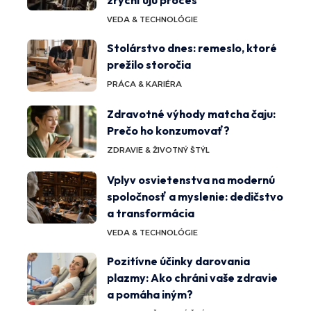
zrýchľujú proces
VEDA & TECHNOLÓGIE
Stolárstvo dnes: remeslo, ktoré
prežilo storočia
PRÁCA & KARIÉRA
Zdravotné výhody matcha čaju:
Prečo ho konzumovať?
ZDRAVIE & ŽIVOTNÝ ŠTÝL
Vplyv osvietenstva na modernú
spoločnosť a myslenie: dedičstvo
a transformácia
VEDA & TECHNOLÓGIE
Pozitívne účinky darovania
plazmy: Ako chráni vaše zdravie
a pomáha iným?