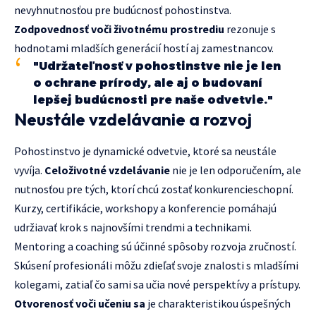
nevyhnutnosťou pre budúcnosť pohostinstva.
Zodpovednosť voči životnému prostrediu
rezonuje s
hodnotami mladších generácií hostí aj zamestnancov.
"Udržateľnosť v pohostinstve nie je len
o ochrane prírody, ale aj o budovaní
lepšej budúcnosti pre naše odvetvie."
Neustále vzdelávanie a rozvoj
Pohostinstvo je dynamické odvetvie, ktoré sa neustále
vyvíja.
Celoživotné vzdelávanie
nie je len odporučením, ale
nutnosťou pre tých, ktorí chcú zostať konkurencieschopní.
Kurzy, certifikácie, workshopy a konferencie pomáhajú
udržiavať krok s najnovšími trendmi a technikami.
Mentoring a coaching sú účinné spôsoby rozvoja zručností.
Skúsení profesionáli môžu zdieľať svoje znalosti s mladšími
kolegami, zatiaľ čo sami sa učia nové perspektívy a prístupy.
Otvorenosť voči učeniu sa
je charakteristikou úspešných