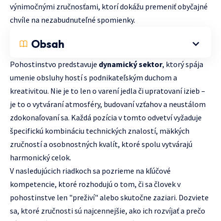
výnimočnými zručnosťami, ktorí dokážu premeniť obyčajné
chvíle na nezabudnuteľné spomienky.
Obsah
Pohostinstvo predstavuje
dynamický sektor
, ktorý spája
umenie obsluhy hostí s podnikateľským duchom a
kreativitou. Nie je to len o varení jedla či upratovaní izieb –
je to o vytváraní atmosféry, budovaní vzťahov a neustálom
zdokonaľovaní sa. Každá pozícia v tomto odvetví vyžaduje
špecifickú kombináciu technických znalostí, mäkkých
zručností a osobnostných kvalít, ktoré spolu vytvárajú
harmonický celok.
V nasledujúcich riadkoch sa pozrieme na kľúčové
kompetencie, ktoré rozhodujú o tom, či sa človek v
pohostinstve len "preživí" alebo skutočne zaziari. Dozviete
sa, ktoré zručnosti sú najcennejšie, ako ich rozvíjať a prečo