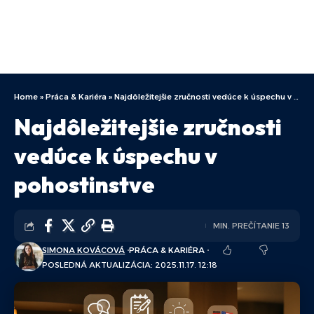
Home
»
Práca & Kariéra
»
Najdôležitejšie zručnosti vedúce k úspechu v pohostinstve
Najdôležitejšie zručnosti
vedúce k úspechu v
pohostinstve
MIN. PREČÍTANIE 13
SIMONA KOVÁCOVÁ
PRÁCA & KARIÉRA
POSLEDNÁ AKTUALIZÁCIA: 2025.11.17. 12:18