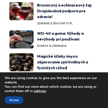
Brusnicový a echinaceový čaj:
Dvojnásobná podpora pre
zdravie!
ZDRAVIE & ŽIVOTNÝ ŠTÝL
WD-40 a guma: Výhody a
nevýhody pri používaní
DOMOV & ZÁHRADA
Magické účinky ónyxu:
objavovanie spirituálnych a
fyzických výhod
ZDRAVIE & ŽIVOTNÝ ŠTÝL
We are using cookies to give you the best experience on our
website.
You can find out more about which cookies we are using or
switch them off in
settings
.
Tiež by sa vám mohlo páčiť
Accept
Účinné metódy na zvládanie
PRÁCA &