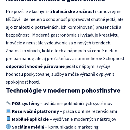
Pre pozície v kuchyni sú
kulinárske zručnosti
samozrejme
kľúčové. Ide nielen o schopnosť pripravovať chutné jedlá, ale
aj o znalosti o potravinách, ich kombinovaní, prezentácii a
bezpečnosti. Moderná gastronómia si vyžaduje kreativitu,
inovácie a neustále vzdelávanie sa o nových trendoch.
Znalosti o vínach, kokteiloch a nápojoch sú cenné nielen
pre barmanov, ale aj pre čašníkov a sommelierov. Schopnosť
odporučiť vhodné párovanie
jedál s nápojmi zvyšuje
hodnotu poskytovanej služby a môže výrazně ovplyvniť
spokojnosť hostí.
Technológie v modernom pohostinstve
POS systémy
– ovládanie pokladničných systémov
Rezervačné platformy
– práca s online rezerváciami
Mobilné aplikácie
– využívanie moderných nástrojov
Sociálne médiá
– komunikácia a marketing