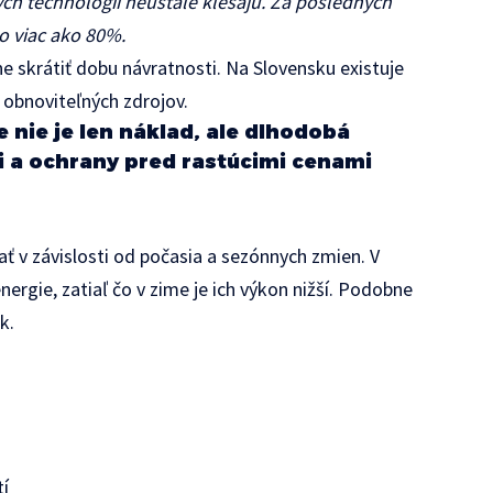
ch technológií neustále klesajú. Za posledných
 o viac ako 80%.
 skrátiť dobu návratnosti. Na Slovensku existuje
obnoviteľných zdrojov.
e nie je len náklad, ale dlhodobá
ti a ochrany pred rastúcimi cenami
ať v závislosti od počasia a sezónnych zmien. V
ergie, zatiaľ čo v zime je ich výkon nižší. Podobne
k.
tí