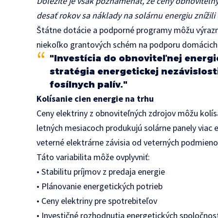
Dôležité je však poznamenať, že ceny obnoviteľný
desať rokov sa náklady na solárnu energiu znížili
Štátne dotácie a podporné programy môžu výrazne
niekoľko grantových schém na podporu domácich 
"Investícia do obnoviteľnej energi
stratégia energetickej nezávislos
fosílnych palív."
Kolísanie cien energie na trhu
Ceny elektriny z obnoviteľných zdrojov môžu kolís
letných mesiacoch produkujú solárne panely viac en
veterné elektrárne závisia od veterných podmieno
Táto variabilita môže ovplyvniť:
• Stabilitu príjmov z predaja energie
• Plánovanie energetických potrieb
• Ceny elektriny pre spotrebiteľov
• Investičné rozhodnutia energetických spoločnos