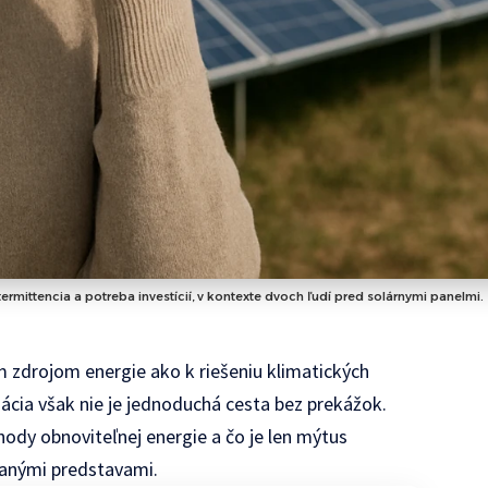
rmittencia a potreba investícií, v kontexte dvoch ľudí pred solárnymi panelmi.
m zdrojom energie ako k riešeniu klimatických
ácia však nie je jednoduchá cesta bez prekážok.
ody obnoviteľnej energie a čo je len mýtus
ranými predstavami.