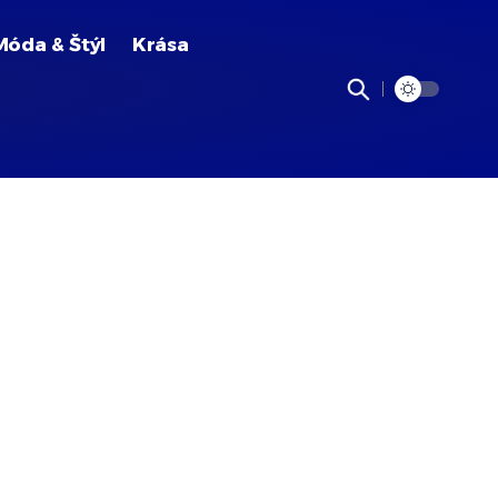
Móda & Štýl
Krása