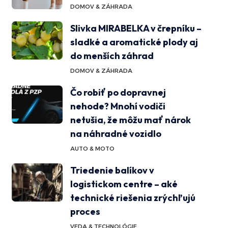
DOMOV & ZÁHRADA
Slivka MIRABELKA v črepníku –
sladké a aromatické plody aj
do menších záhrad
DOMOV & ZÁHRADA
Čo robiť po dopravnej
nehode? Mnohí vodiči
netušia, že môžu mať nárok
na náhradné vozidlo
AUTO & MOTO
Triedenie balíkov v
logistickom centre – aké
technické riešenia zrýchľujú
proces
VEDA & TECHNOLÓGIE