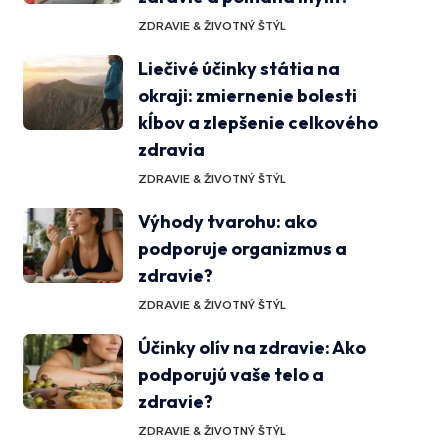
ZDRAVIE & ŽIVOTNÝ ŠTÝL
Liečivé účinky státia na
okraji: zmiernenie bolesti
kĺbov a zlepšenie celkového
zdravia
ZDRAVIE & ŽIVOTNÝ ŠTÝL
Výhody tvarohu: ako
podporuje organizmus a
zdravie?
ZDRAVIE & ŽIVOTNÝ ŠTÝL
Účinky olív na zdravie: Ako
podporujú vaše telo a
zdravie?
ZDRAVIE & ŽIVOTNÝ ŠTÝL