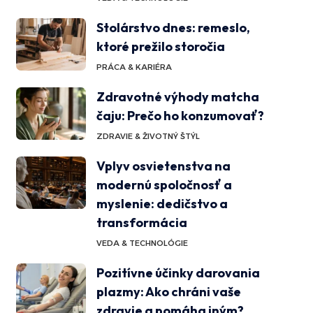
Stolárstvo dnes: remeslo,
ktoré prežilo storočia
PRÁCA & KARIÉRA
Zdravotné výhody matcha
čaju: Prečo ho konzumovať?
ZDRAVIE & ŽIVOTNÝ ŠTÝL
Vplyv osvietenstva na
modernú spoločnosť a
myslenie: dedičstvo a
transformácia
VEDA & TECHNOLÓGIE
Pozitívne účinky darovania
plazmy: Ako chráni vaše
zdravie a pomáha iným?