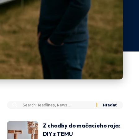
Z chodby do mačacieho raja:
DIY s TEMU