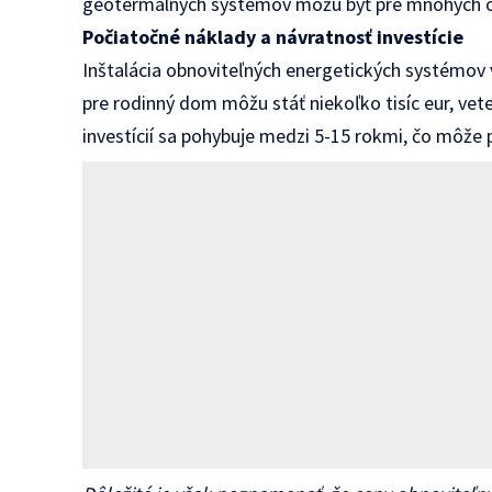
geotermálnych systémov môžu byť pre mnohých o
Počiatočné náklady a návratnosť investície
Inštalácia obnoviteľných energetických systémov 
pre rodinný dom môžu stáť niekoľko tisíc eur, vet
investícií sa pohybuje medzi 5-15 rokmi, čo môže 