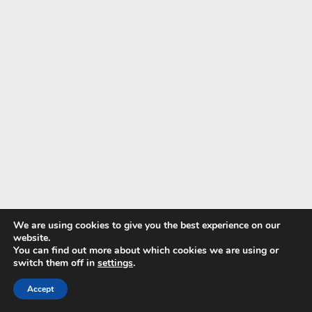
We are using cookies to give you the best experience on our
website.
You can find out more about which cookies we are using or
switch them off in
settings
.
Accept
Technologické trendy