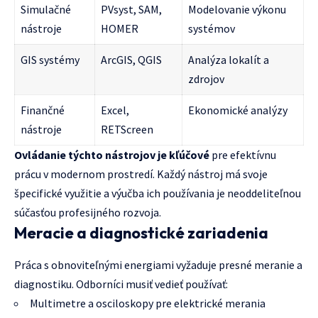
Simulačné
PVsyst, SAM,
Modelovanie výkonu
nástroje
HOMER
systémov
GIS systémy
ArcGIS, QGIS
Analýza lokalít a
zdrojov
Finančné
Excel,
Ekonomické analýzy
nástroje
RETScreen
Ovládanie týchto nástrojov je kľúčové
pre efektívnu
prácu v modernom prostredí. Každý nástroj má svoje
špecifické využitie a výučba ich používania je neoddeliteľnou
súčasťou profesijného rozvoja.
Meracie a diagnostické zariadenia
Práca s obnoviteľnými energiami vyžaduje presné meranie a
diagnostiku. Odborníci musiť vedieť používať:
Multimetre a osciloskopy pre elektrické merania