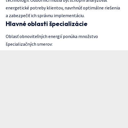
technológií. Odborníci musia byť schopní analyzovať
energetické potreby klientov, navrhnúť optimálne riešenia
a zabezpečiť ich správnu implementáciu.
Hlavné oblasti špecializácie
Oblasť obnoviteľných energií ponúka množstvo
špecializačných smerov: