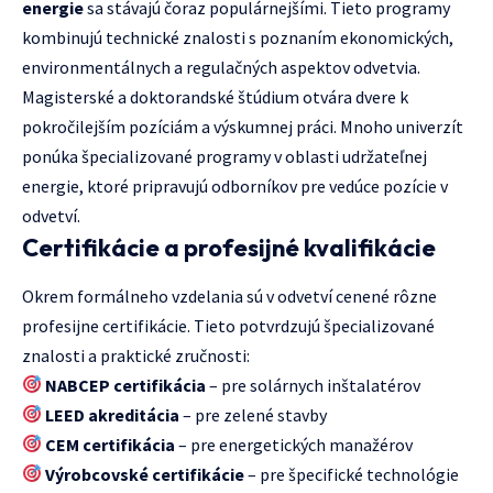
energie
sa stávajú čoraz populárnejšími. Tieto programy
kombinujú technické znalosti s poznaním ekonomických,
environmentálnych a regulačných aspektov odvetvia.
Magisterské a doktorandské štúdium otvára dvere k
pokročilejším pozíciám a výskumnej práci. Mnoho univerzít
ponúka špecializované programy v oblasti udržateľnej
energie, ktoré pripravujú odborníkov pre vedúce pozície v
odvetví.
Certifikácie a profesijné kvalifikácie
Okrem formálneho vzdelania sú v odvetví cenené rôzne
profesijne certifikácie. Tieto potvrdzujú špecializované
znalosti a praktické zručnosti:
NABCEP certifikácia
– pre solárnych inštalatérov
LEED akreditácia
– pre zelené stavby
CEM certifikácia
– pre energetických manažérov
Výrobcovské certifikácie
– pre špecifické technológie