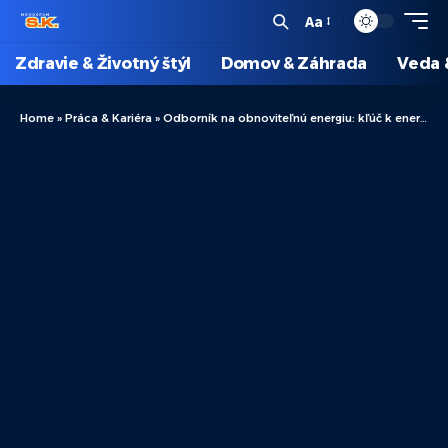
Aa
Zdravie & Životný štýl
Domov & Záhrada
Veda 
Home
»
Práca & Kariéra
»
Odborník na obnoviteľnú energiu: kľúč k energetike budúcnosti