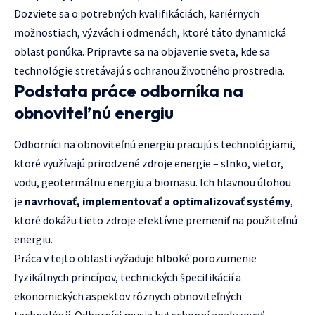
Dozviete sa o potrebných kvalifikáciách, kariérnych
možnostiach, výzvách i odmenách, ktoré táto dynamická
oblasť ponúka. Pripravte sa na objavenie sveta, kde sa
technológie stretávajú s ochranou životného prostredia.
Podstata práce odborníka na
obnoviteľnú energiu
Odborníci na obnoviteľnú energiu pracujú s technológiami,
ktoré využívajú prirodzené zdroje energie – slnko, vietor,
vodu, geotermálnu energiu a biomasu. Ich hlavnou úlohou
je
navrhovať, implementovať a optimalizovať systémy
,
ktoré dokážu tieto zdroje efektívne premeniť na použiteľnú
energiu.
Práca v tejto oblasti vyžaduje hlboké porozumenie
fyzikálnych princípov, technických špecifikácií a
ekonomických aspektov rôznych obnoviteľných