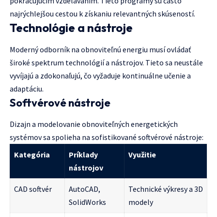
pokračujúcim vzdelávaním. Tieto programy sú často
najrýchlejšou cestou k získaniu relevantných skúseností.
Technológie a nástroje
Moderný odborník na obnoviteľnú energiu musí ovládať
široké spektrum technológií a nástrojov. Tieto sa neustále
vyvíjajú a zdokonaľujú, čo vyžaduje kontinuálne učenie a
adaptáciu.
Softvérové nástroje
Dizajn a modelovanie obnoviteľných energetických
systémov sa spolieha na sofistikované softvérové nástroje:
Kategória
Príklady
Využitie
nástrojov
CAD softvér
AutoCAD,
Technické výkresy a 3D
SolidWorks
modely