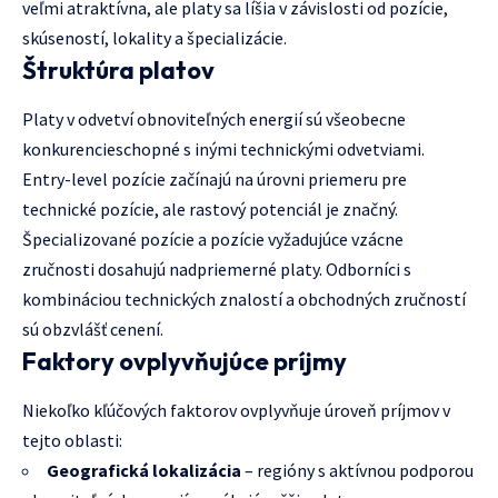
veľmi atraktívna, ale platy sa líšia v závislosti od pozície,
skúseností, lokality a špecializácie.
Štruktúra platov
Platy v odvetví obnoviteľných energií sú všeobecne
konkurencieschopné s inými technickými odvetviami.
Entry-level pozície začínajú na úrovni priemeru pre
technické pozície, ale rastový potenciál je značný.
Špecializované pozície a pozície vyžadujúce vzácne
zručnosti dosahujú nadpriemerné platy. Odborníci s
kombináciou technických znalostí a obchodných zručností
sú obzvlášť cenení.
Faktory ovplyvňujúce príjmy
Niekoľko kľúčových faktorov ovplyvňuje úroveň príjmov v
tejto oblasti:
Geografická lokalizácia
– regióny s aktívnou podporou