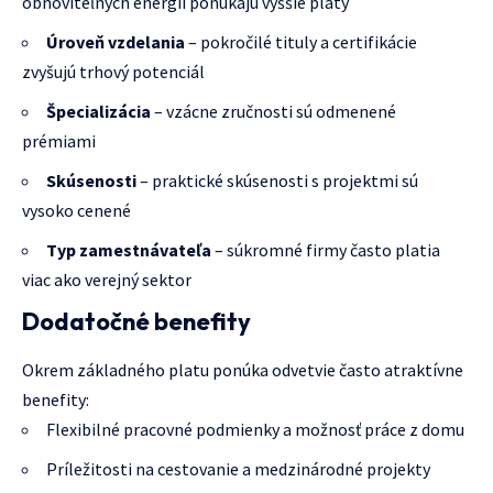
obnoviteľných energií ponúkajú vyššie platy
Úroveň vzdelania
– pokročilé tituly a certifikácie
zvyšujú trhový potenciál
Špecializácia
– vzácne zručnosti sú odmenené
prémiami
Skúsenosti
– praktické skúsenosti s projektmi sú
vysoko cenené
Typ zamestnávateľa
– súkromné firmy často platia
viac ako verejný sektor
Dodatočné benefity
Okrem základného platu ponúka odvetvie často atraktívne
benefity:
Flexibilné pracovné podmienky a možnosť práce z domu
Príležitosti na cestovanie a medzinárodné projekty