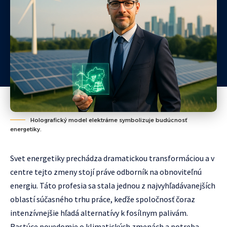
Holografický model elektrárne symbolizuje budúcnosť
energetiky.
Svet energetiky prechádza dramatickou transformáciou a v
centre tejto zmeny stojí práve odborník na obnoviteľnú
energiu. Táto profesia sa stala jednou z najvyhľadávanejších
oblastí súčasného trhu práce, keďže spoločnosť čoraz
intenzívnejšie hľadá alternatívy k fosílnym palivám.
Rastúce povedomie o klimatických zmenách a potreba