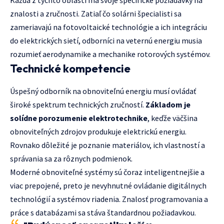
Každá z týchto oblastí má svoje špecifické požiadavky na
znalosti a zručnosti. Zatiaľ čo solárni špecialisti sa
zameriavajú na fotovoltaické technológie a ich integráciu
do elektrických sietí, odborníci na veternú energiu musia
rozumieť aerodynamike a mechanike rotorových systémov.
Technické kompetencie
Úspešný odborník na obnoviteľnú energiu musí ovládať
široké spektrum technických zručností.
Základom je
solídne porozumenie elektrotechnike
, keďže väčšina
obnoviteľných zdrojov produkuje elektrickú energiu.
Rovnako dôležité je poznanie materiálov, ich vlastností a
správania sa za rôznych podmienok.
Moderné obnoviteľné systémy sú čoraz inteligentnejšie a
viac prepojené, preto je nevyhnutné ovládanie digitálnych
technológií a systémov riadenia. Znalosť programovania a
práce s databázami sa stáva štandardnou požiadavkou.