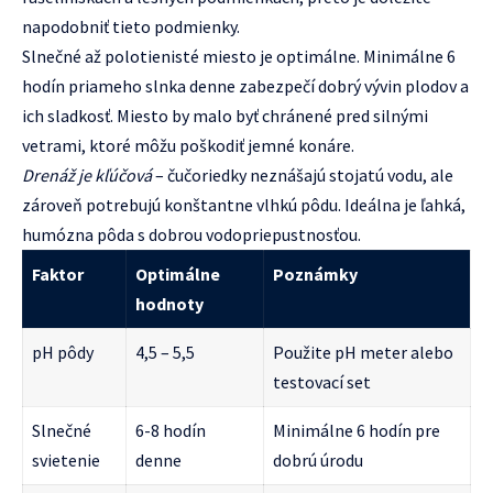
napodobniť tieto podmienky.
Slnečné až polotienisté miesto je optimálne. Minimálne 6
hodín priameho slnka denne zabezpečí dobrý vývin plodov a
ich sladkosť. Miesto by malo byť chránené pred silnými
vetrami, ktoré môžu poškodiť jemné konáre.
Drenáž je kľúčová
– čučoriedky neznášajú stojatú vodu, ale
zároveň potrebujú konštantne vlhkú pôdu. Ideálna je ľahká,
humózna pôda s dobrou vodopriepustnosťou.
Faktor
Optimálne
Poznámky
hodnoty
pH pôdy
4,5 – 5,5
Použite pH meter alebo
testovací set
Slnečné
6-8 hodín
Minimálne 6 hodín pre
svietenie
denne
dobrú úrodu