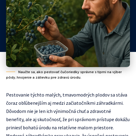
Naučte sa, ako pestovať čučoriedky správne s tipmi na výber
pôdy, hnojenie a zálievku pre zdravú úrodu.
Pestovanie týchto malých, tmavomodrých plodov sa stáva
čoraz obľúbenejším aj medzi začiatočníkmi záhradkármi.
Dôvodom nie je len ich výnimočná chuť a zdravotné
benefity, ale aj skutočnosť, že pri správnom prístupe dokážu
priniesť bohatú úrodu na relatívne malom priestore.
Moderná záhradkárska prax ukazuje, že úspešné pestovanie