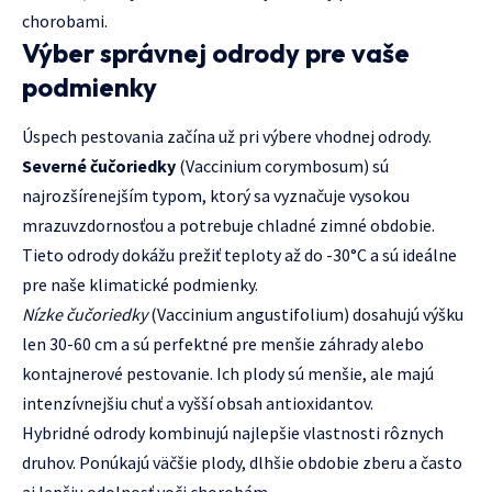
chorobami.
Výber správnej odrody pre vaše
podmienky
Úspech pestovania začína už pri výbere vhodnej odrody.
Severné čučoriedky
(Vaccinium corymbosum) sú
najrozšírenejším typom, ktorý sa vyznačuje vysokou
mrazuvzdornosťou a potrebuje chladné zimné obdobie.
Tieto odrody dokážu prežiť teploty až do -30°C a sú ideálne
pre naše klimatické podmienky.
Nízke čučoriedky
(Vaccinium angustifolium) dosahujú výšku
len 30-60 cm a sú perfektné pre menšie záhrady alebo
kontajnerové pestovanie. Ich plody sú menšie, ale majú
intenzívnejšiu chuť a vyšší obsah antioxidantov.
Hybridné odrody kombinujú najlepšie vlastnosti rôznych
druhov. Ponúkajú väčšie plody, dlhšie obdobie zberu a často