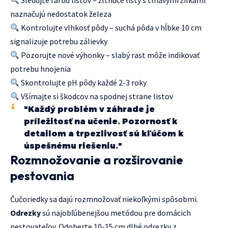
Sledujte farbu listov – žltnúce listy s tmavými žilkami
naznačujú nedostatok železa
Kontrolujte vlhkosť pôdy – suchá pôda v hĺbke 10 cm
signalizuje potrebu zálievky
Pozorujte nové výhonky – slabý rast môže indikovať
potrebu hnojenia
Skontrolujte pH pôdy každé 2-3 roky
Všímajte si škodcov na spodnej strane listov
"Každý problém v záhrade je
príležitosť na učenie. Pozornosť k
detailom a trpezlivosť sú kľúčom k
úspešnému riešeniu."
Rozmnožovanie a rozširovanie
pestovania
Čučoriedky sa dajú rozmnožovať niekoľkými spôsobmi.
Odrezky
sú najobľúbenejšou metódou pre domácich
pestovateľov. Odoberte 10-15 cm dlhé odrezky z