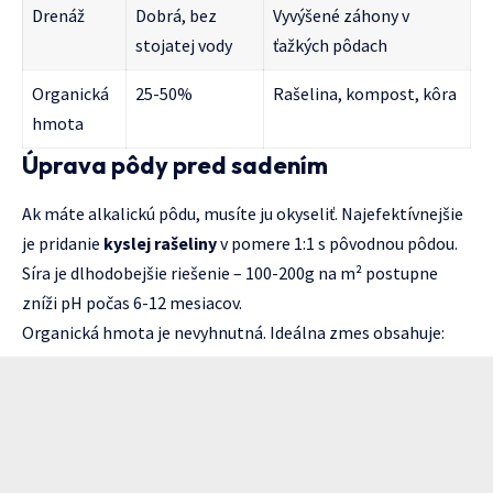
Drenáž
Dobrá, bez
Vyvýšené záhony v
stojatej vody
ťažkých pôdach
Organická
25-50%
Rašelina, kompost, kôra
hmota
Úprava pôdy pred sadením
Ak máte alkalickú pôdu, musíte ju okyseliť. Najefektívnejšie
je pridanie
kyslej rašeliny
v pomere 1:1 s pôvodnou pôdou.
Síra je dlhodobejšie riešenie – 100-200g na m² postupne
zníži pH počas 6-12 mesiacov.
Organická hmota je nevyhnutná. Ideálna zmes obsahuje: