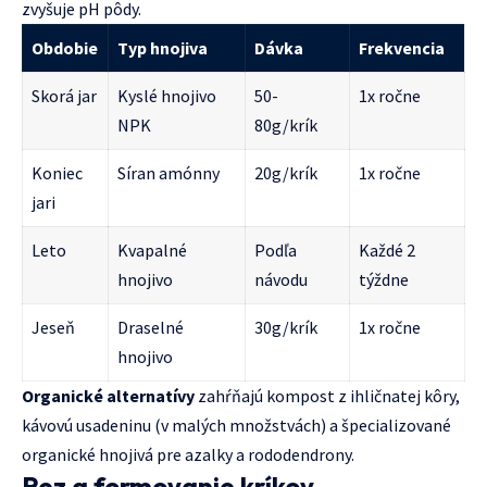
zvyšuje pH pôdy.
Obdobie
Typ hnojiva
Dávka
Frekvencia
Skorá jar
Kyslé hnojivo
50-
1x ročne
NPK
80g/krík
Koniec
Síran amónny
20g/krík
1x ročne
jari
Leto
Kvapalné
Podľa
Každé 2
hnojivo
návodu
týždne
Jeseň
Draselné
30g/krík
1x ročne
hnojivo
Organické alternatívy
zahŕňajú kompost z ihličnatej kôry,
kávovú usadeninu (v malých množstvách) a špecializované
organické hnojivá pre azalky a rododendrony.
Rez a formovanie kríkov