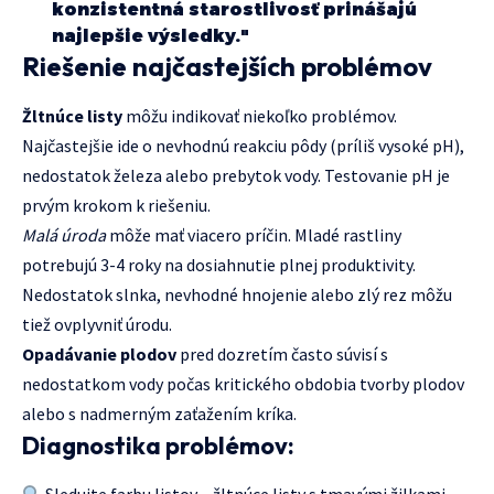
konzistentná starostlivosť prinášajú
najlepšie výsledky."
Riešenie najčastejších problémov
Žltnúce listy
môžu indikovať niekoľko problémov.
Najčastejšie ide o nevhodnú reakciu pôdy (príliš vysoké pH),
nedostatok železa alebo prebytok vody. Testovanie pH je
prvým krokom k riešeniu.
Malá úroda
môže mať viacero príčin. Mladé rastliny
potrebujú 3-4 roky na dosiahnutie plnej produktivity.
Nedostatok slnka, nevhodné hnojenie alebo zlý rez môžu
tiež ovplyvniť úrodu.
Opadávanie plodov
pred dozretím často súvisí s
nedostatkom vody počas kritického obdobia tvorby plodov
alebo s nadmerným zaťažením kríka.
Diagnostika problémov: