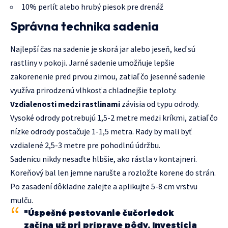
10% perlít alebo hrubý piesok pre drenáž
Správna technika sadenia
Najlepší čas na sadenie je skorá jar alebo jeseň, keď sú
rastliny v pokoji. Jarné sadenie umožňuje lepšie
zakorenenie pred prvou zimou, zatiaľ čo jesenné sadenie
využíva prirodzenú vlhkosť a chladnejšie teploty.
Vzdialenosti medzi rastlinami
závisia od typu odrody.
Vysoké odrody potrebujú 1,5-2 metre medzi kríkmi, zatiaľ čo
nízke odrody postačuje 1-1,5 metra. Rady by mali byť
vzdialené 2,5-3 metre pre pohodlnú údržbu.
Sadenicu nikdy nesaďte hlbšie, ako rástla v kontajneri.
Koreňový bal len jemne narušte a rozložte korene do strán.
Po zasadení dôkladne zalejte a aplikujte 5-8 cm vrstvu
mulču.
"Úspešné pestovanie čučoriedok
začína už pri príprave pôdy. Investícia