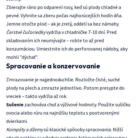
Zbierajte ráno po odparení rosy, keď sú plody chladné a
pevné. Vyhnite sa zberu počas najhorúcejších hodín dňa.
Jemne otočte plod – ak je zrelý, oddelí sa bez námahy.
Čerstvé čučoriedky
vydržia v chladničke 7-10 dní. Pred
skladovaním ich neumývajte – robte to až pred
konzumáciou. Umiestnite ich do perforovanej nádoby, aby
mohli "dýchať".
Spracovanie a konzervovanie
Zmrazovanie je najjednoduchšie. Rozložte čisté, suché
plody na plech a zmrazte jednotlivo. Potom presypte do
vreciek – takto vydržia až rok.
Sušenie
zachováva chuť a výživové hodnoty. Použite sušičku
ovocia alebo rúru na najnižšiu teplotu s pootvorenými
dvierkami.
Kompóty a džemy
sú klasické spôsoby spracovania. Nižší
obsah pektínu si vyžaduje pridanie želírovacích prípravkov.