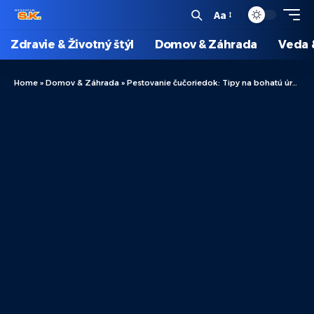
Aa
Zdravie & Životný štýl
Domov & Záhrada
Veda 
Home
»
Domov & Záhrada
»
Pestovanie čučoriedok: Tipy na bohatú úrodu krok za krokom