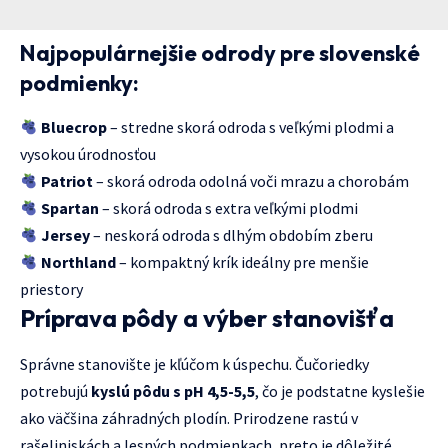
Najpopulárnejšie odrody pre slovenské
podmienky:
Bluecrop
– stredne skorá odroda s veľkými plodmi a
vysokou úrodnosťou
Patriot
– skorá odroda odolná voči mrazu a chorobám
Spartan
– skorá odroda s extra veľkými plodmi
Jersey
– neskorá odroda s dlhým obdobím zberu
Northland
– kompaktný krík ideálny pre menšie
priestory
Príprava pôdy a výber stanovišťa
Správne stanovište je kľúčom k úspechu. Čučoriedky
potrebujú
kyslú pôdu s pH 4,5-5,5
, čo je podstatne kyslešie
ako väčšina záhradných plodín. Prirodzene rastú v
rašeliniskách a lesných podmienkach, preto je dôležité