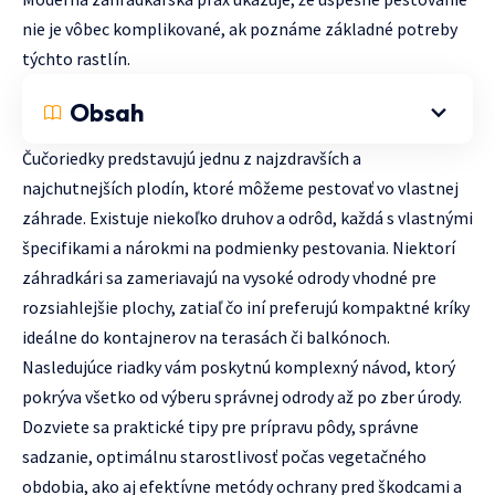
nie je vôbec komplikované, ak poznáme základné potreby
týchto rastlín.
Obsah
Čučoriedky predstavujú jednu z najzdravších a
najchutnejších plodín, ktoré môžeme pestovať vo vlastnej
záhrade. Existuje niekoľko druhov a odrôd, každá s vlastnými
špecifikami a nárokmi na podmienky pestovania. Niektorí
záhradkári sa zameriavajú na vysoké odrody vhodné pre
rozsiahlejšie plochy, zatiaľ čo iní preferujú kompaktné kríky
ideálne do kontajnerov na terasách či balkónoch.
Nasledujúce riadky vám poskytnú komplexný návod, ktorý
pokrýva všetko od výberu správnej odrody až po zber úrody.
Dozviete sa praktické tipy pre prípravu pôdy, správne
sadzanie, optimálnu starostlivosť počas vegetačného
obdobia, ako aj efektívne metódy ochrany pred škodcami a