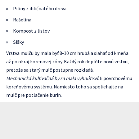
Piliny z ihličnatého dreva
Rašelina
Kompost z listov
Šišky
Vrstva mulču by mala byť 8-10 cm hrubá a siahať od kmeňa
až po okraj korenovej zóny. Každý rok doplňte novú vrstvu,
pretože sa starý mulč postupne rozkladá.
Mechanická kultivačná by sa mala vyhnúť
kvôli povrchovému
koreňovému systému. Namiesto toho sa spoliehajte na
mulč pre potlačenie burín.