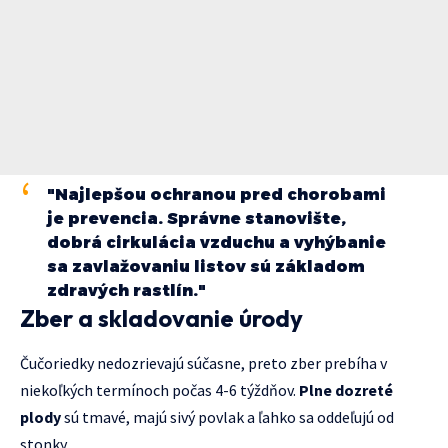
"Najlepšou ochranou pred chorobami
je prevencia. Správne stanovište,
dobrá cirkulácia vzduchu a vyhýbanie
sa zavlažovaniu listov sú základom
zdravých rastlín."
Zber a skladovanie úrody
Čučoriedky nedozrievajú súčasne, preto zber prebíha v
niekoľkých termínoch počas 4-6 týždňov.
Plne dozreté
plody
sú tmavé, majú sivý povlak a ľahko sa oddeľujú od
stonky.