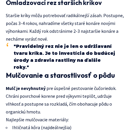
Omladzovací rez starších kríkov
Staršie kríky môžu potrebovať radikálnejší zásah. Postupne,
počas 3-4 rokov, nahradíme všetky staré konáre novými
výhonkami. Každý rok odstránime 2-3 najstaršie konáre a
necháme vyrásť nové.
"Pravidelný rez nie je len o udržiavaní
tvaru kríka. Je to investícia do budúcej
úrody a zdravia rastliny na ďalšie
roky."
Mulčovanie a starostlivosť o pôdu
Mulč je nevyhnutný
pre úspešné pestovanie čučoriedok.
Chráni povrchové korene pred výkyvmi teplôt, udržuje
vlhkosť a postupne sa rozkladá, čím obohacuje pôdu o
organickú hmotu.
Najlepšie mulčovacie materiály:
Ihličnatá kôra (najideálnejšia)