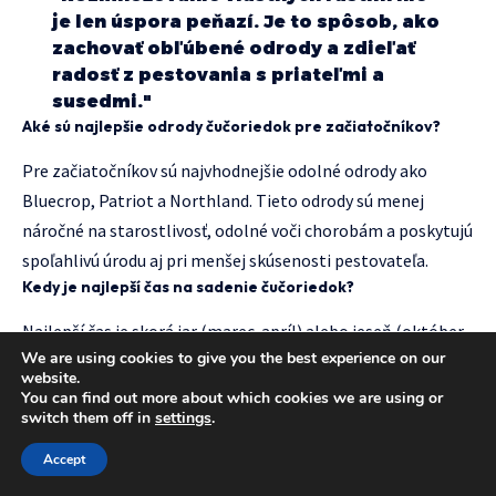
je len úspora peňazí. Je to spôsob, ako
zachovať obľúbené odrody a zdieľať
radosť z pestovania s priateľmi a
susedmi."
Aké sú najlepšie odrody čučoriedok pre začiatočníkov?
Pre začiatočníkov sú najvhodnejšie odolné odrody ako
Bluecrop, Patriot a Northland. Tieto odrody sú menej
náročné na starostlivosť, odolné voči chorobám a poskytujú
spoľahlivú úrodu aj pri menšej skúsenosti pestovateľa.
Kedy je najlepší čas na sadenie čučoriedok?
Najlepší čas je skorá jar (marec-apríl) alebo jeseň (október-
We are using cookies to give you the best experience on our
november). Jarné sadenie umožňuje lepšie zakorenenie
website.
pred zimou, zatiaľ čo jesenné sadenie využíva prirodzenú
You can find out more about which cookies we are using or
switch them off in
settings
.
vlhkosť a chladnejšie teploty.
Ako často treba čučoriedky zalievať?
Accept
Zavlažovanie závisí od počasia a typu pôdy. Všeobecne platí,