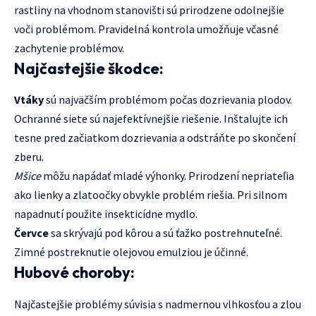
rastliny na vhodnom stanovišti sú prirodzene odolnejšie
voči problémom. Pravidelná kontrola umožňuje včasné
zachytenie problémov.
Najčastejšie škodce:
Vtáky
sú najväčším problémom počas dozrievania plodov.
Ochranné siete sú najefektívnejšie riešenie. Inštalujte ich
tesne pred začiatkom dozrievania a odstráňte po skončení
zberu.
Mšice
môžu napádať mladé výhonky. Prirodzení nepriateľia
ako lienky a zlatoočky obvykle problém riešia. Pri silnom
napadnutí použite insekticídne mydlo.
Červce
sa skrývajú pod kôrou a sú ťažko postrehnuteľné.
Zimné postreknutie olejovou emulziou je účinné.
Hubové choroby:
Najčastejšie problémy súvisia s nadmernou vlhkosťou a zlou