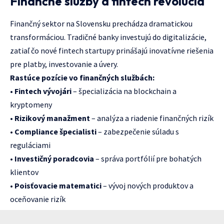
Finančné služby a fintech revolúcia
Finančný sektor na Slovensku prechádza dramatickou
transformáciou. Tradičné banky investujú do digitalizácie,
zatiaľ čo nové fintech startupy prinášajú inovatívne riešenia
pre platby, investovanie a úvery.
Rastúce pozície vo finančných službách:
•
Fintech vývojári
– špecializácia na blockchain a
kryptomeny
•
Rizikový manažment
– analýza a riadenie finančných rizík
•
Compliance špecialisti
– zabezpečenie súladu s
reguláciami
•
Investičný poradcovia
– správa portfólií pre bohatých
klientov
•
Poisťovacie matematici
– vývoj nových produktov a
oceňovanie rizík