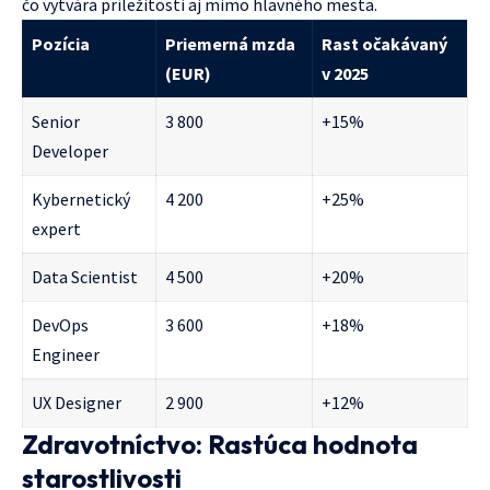
čo vytvára príležitosti aj mimo hlavného mesta.
Pozícia
Priemerná mzda
Rast očakávaný
(EUR)
v 2025
Senior
3 800
+15%
Developer
Kybernetický
4 200
+25%
expert
Data Scientist
4 500
+20%
DevOps
3 600
+18%
Engineer
UX Designer
2 900
+12%
Zdravotníctvo: Rastúca hodnota
starostlivosti