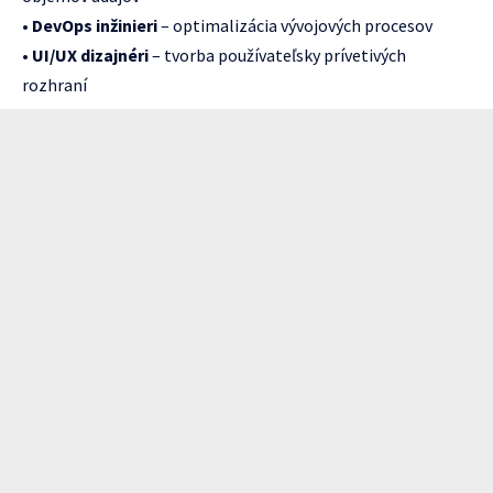
•
DevOps inžinieri
– optimalizácia vývojových procesov
•
UI/UX dizajnéri
– tvorba používateľsky prívetivých
rozhraní