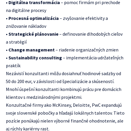
•
Digitálna transformácia
– pomoc firmám pri prechode
na digitálne procesy
•
Procesná optimalizácia
– zvyšovanie efektivity a
znižovanie nákladov
•
Strategické plánovanie
– definovanie dlhodobých cieľov
a stratégií
•
Change management
– riadenie organizačných zmien
•
Sustainability consulting
– implementácia udržateľných
praktík
Nezávislí konzultanti môžu dosiahnuť hodinové sadzby od
50 do 200 eur, v závislosti od špecializácie a skúseností.
Mnohí úspešní konzultanti kombinujú prácu pre domácich
klientov s medzinárodnými projektmi.
Konzultačné firmy ako McKinsey, Deloitte, PwC expandujú
svoje slovenské pobočky a hľadajú lokálnych talentov. Tieto
pozície ponúkajú nielen výborné finančné ohodnotenie, ale
aj rýchly kariérny rast.