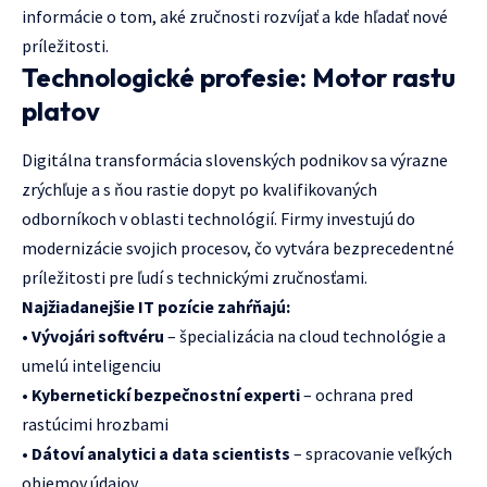
informácie o tom, aké zručnosti rozvíjať a kde hľadať nové
príležitosti.
Technologické profesie: Motor rastu
platov
Digitálna transformácia slovenských podnikov sa výrazne
zrýchľuje a s ňou rastie dopyt po kvalifikovaných
odborníkoch v oblasti technológií. Firmy investujú do
modernizácie svojich procesov, čo vytvára bezprecedentné
príležitosti pre ľudí s technickými zručnosťami.
Najžiadanejšie IT pozície zahŕňajú:
•
Vývojári softvéru
– špecializácia na cloud technológie a
umelú inteligenciu
•
Kybernetickí bezpečnostní experti
– ochrana pred
rastúcimi hrozbami
•
Dátoví analytici a data scientists
– spracovanie veľkých
objemov údajov