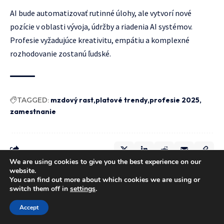
AI bude automatizovať rutinné úlohy, ale vytvorí nové
pozície v oblasti vývoja, údržby a riadenia AI systémov.
Profesie vyžadujúce kreativitu, empátiu a komplexné
rozhodovanie zostanú ľudské.
TAGGED:
mzdový rast
platové trendy
profesie 2025
zamestnanie
We are using cookies to give you the best experience on our
website.
You can find out more about which cookies we are using or
switch them off in
settings
.
Z chodby do mačacieho raja: DIY
Accept
s TEMU