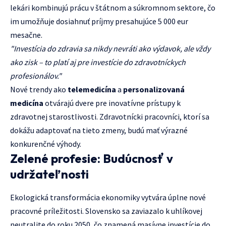
lekári kombinujú prácu v štátnom a súkromnom sektore, čo
im umožňuje dosiahnuť príjmy presahujúce 5 000 eur
mesačne.
"Investícia do zdravia sa nikdy nevráti ako výdavok, ale vždy
ako zisk – to platí aj pre investície do zdravotníckych
profesionálov."
Nové trendy ako
telemedicína
a
personalizovaná
medicína
otvárajú dvere pre inovatívne prístupy k
zdravotnej starostlivosti. Zdravotnícki pracovníci, ktorí sa
dokážu adaptovať na tieto zmeny, budú mať výrazné
konkurenčné výhody.
Zelené profesie: Budúcnosť v
udržateľnosti
Ekologická transformácia ekonomiky vytvára úplne nové
pracovné príležitosti. Slovensko sa zaviazalo k uhlíkovej
neutralite do roku 2050, čo znamená masívne investície do