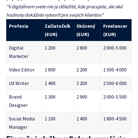
"V digitálnom svete nie je dôležité, kde pracujete, ale aké
hodnoty dokážete vytvoriť pre svojich klientov."
Profesia
Začiatočník
Skúsený
Freelancer
(EUR)
(EUR)
(EUR)
Digital
1 200
2 800
2 000-5 000
Marketer
Video Editor
1 000
2 200
1 500-4 000
UX Writer
1 400
3 200
2 500-6 000
Brand
1 300
2 900
2 000-5 500
Designer
Social Media
1 100
2 400
1 800-4 500
Manager