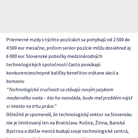
Priemerné mzdy v týchto pozíciách sa pohybujú od 2 500 do
4 500 eur mesačne, pričom senior pozície môžu dosiahnuť aj
6 000 eur. Slovenské pobočky medzinárodných
technologických spoločností často ponúkajú
konkurencieschopné balíčky benefitov vrátane akcií a
bonusov.
"Technologické zručnosti sa stávajú novým jazykom
moderného sveta – kto ho neovláda, bude mať problém nájsť
si miesto na trhu práce."
Dôležité je spomenúť, že technologický sektor na Slovensku
nie je limitovaný len na Bratislavu. Košice, Žilina, Banská
Bystrica a ďalšie mestá budujú svoje technologické centrá,