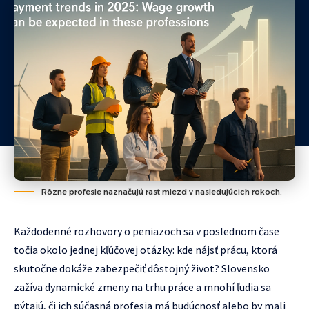
Rôzne profesie naznačujú rast miezd v nasledujúcich rokoch.
Každodenné rozhovory o peniazoch sa v poslednom čase
točia okolo jednej kľúčovej otázky: kde nájsť prácu, ktorá
skutočne dokáže zabezpečiť dôstojný život? Slovensko
zažíva dynamické zmeny na trhu práce a mnohí ľudia sa
pýtajú, či ich súčasná profesia má budúcnosť alebo by mali