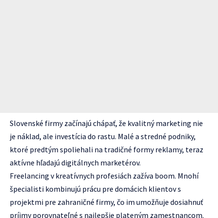
Slovenské firmy začínajú chápať, že kvalitný marketing nie
je náklad, ale investícia do rastu. Malé a stredné podniky,
ktoré predtým spoliehali na tradičné formy reklamy, teraz
aktívne hľadajú digitálnych marketérov.
Freelancing v kreatívnych profesiách zažíva boom. Mnohí
špecialisti kombinujú prácu pre domácich klientov s
projektmi pre zahraničné firmy, čo im umožňuje dosiahnuť
príjmy porovnateľné s najlepšie plateným zamestnancom.