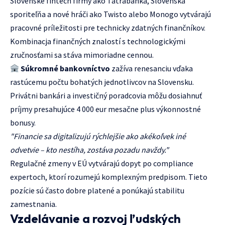
Slovenské fintech firmy ako Tatrabanka, Slovenská
sporiteľňa a nové hráči ako Twisto alebo Monogo vytvárajú
pracovné príležitosti pre technicky zdatných finančníkov.
Kombinacja finančných znalostí s technologickými
zručnosťami sa stáva mimoriadne cennou.
Súkromné bankovníctvo
zažíva renesanciu vďaka
rastúcemu počtu bohatých jednotlivcov na Slovensku.
Privátni bankári a investičný poradcovia môžu dosiahnuť
príjmy presahujúce 4 000 eur mesačne plus výkonnostné
bonusy.
"Financie sa digitalizujú rýchlejšie ako akékoľvek iné
odvetvie – kto nestíha, zostáva pozadu navždy."
Regulačné zmeny v EÚ vytvárajú dopyt po compliance
expertoch, ktorí rozumejú komplexným predpisom. Tieto
pozície sú často dobre platené a ponúkajú stabilitu
zamestnania.
Vzdelávanie a rozvoj ľudských