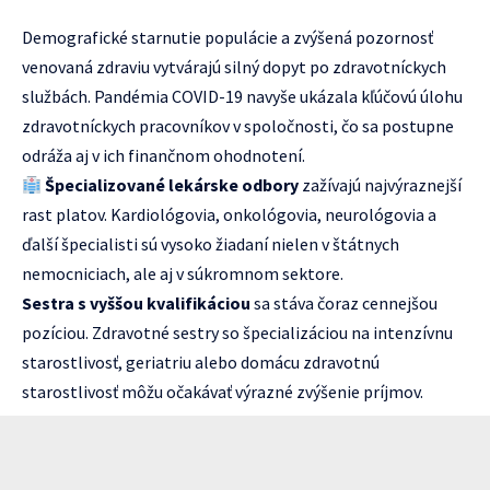
Demografické starnutie populácie a zvýšená pozornosť
venovaná zdraviu vytvárajú silný dopyt po zdravotníckych
službách. Pandémia COVID-19 navyše ukázala kľúčovú úlohu
zdravotníckych pracovníkov v spoločnosti, čo sa postupne
odráža aj v ich finančnom ohodnotení.
Špecializované lekárske odbory
zažívajú najvýraznejší
rast platov. Kardiológovia, onkológovia, neurológovia a
ďalší špecialisti sú vysoko žiadaní nielen v štátnych
nemocniciach, ale aj v súkromnom sektore.
Sestra s vyššou kvalifikáciou
sa stáva čoraz cennejšou
pozíciou. Zdravotné sestry so špecializáciou na intenzívnu
starostlivosť, geriatriu alebo domácu zdravotnú
starostlivosť môžu očakávať výrazné zvýšenie príjmov.