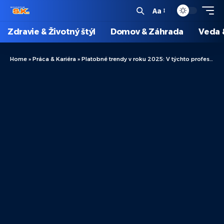
Aa
Zdravie & Životný štýl
Domov & Záhrada
Veda 
Home
»
Práca & Kariéra
»
Platobné trendy v roku 2025: V týchto profesiách možno očakávať rast miezd