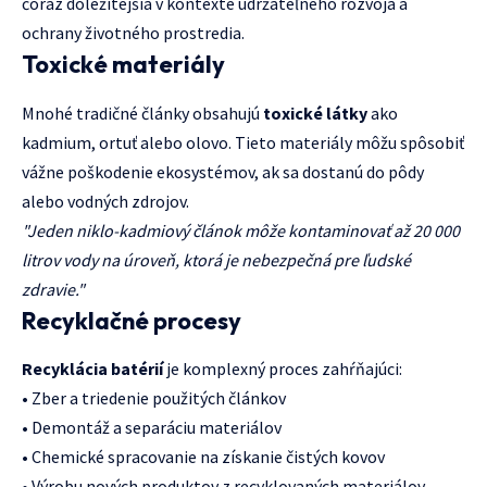
čoraz dôležitejšia v kontexte udržateľného rozvoja a
ochrany životného prostredia.
Toxické materiály
Mnohé tradičné články obsahujú
toxické látky
ako
kadmium, ortuť alebo olovo. Tieto materiály môžu spôsobiť
vážne poškodenie ekosystémov, ak sa dostanú do pôdy
alebo vodných zdrojov.
"Jeden niklo-kadmiový článok môže kontaminovať až 20 000
litrov vody na úroveň, ktorá je nebezpečná pre ľudské
zdravie."
Recyklačné procesy
Recyklácia batérií
je komplexný proces zahŕňajúci:
• Zber a triedenie použitých článkov
• Demontáž a separáciu materiálov
• Chemické spracovanie na získanie čistých kovov
• Výrobu nových produktov z recyklovaných materiálov