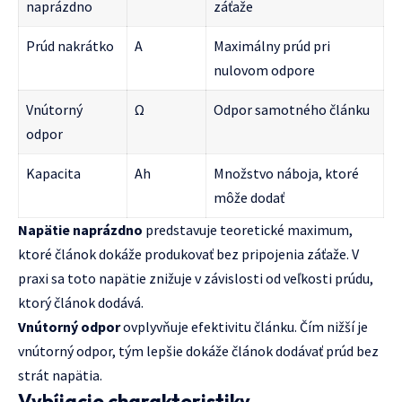
naprázdno
záťaže
Prúd nakrátko
A
Maximálny prúd pri
nulovom odpore
Vnútorný
Ω
Odpor samotného článku
odpor
Kapacita
Ah
Množstvo náboja, ktoré
môže dodať
Napätie naprázdno
predstavuje teoretické maximum,
ktoré článok dokáže produkovať bez pripojenia záťaže. V
praxi sa toto napätie znižuje v závislosti od veľkosti prúdu,
ktorý článok dodává.
Vnútorný odpor
ovplyvňuje efektivitu článku. Čím nižší je
vnútorný odpor, tým lepšie dokáže článok dodávať prúd bez
strát napätia.
Vybíjacie charakteristiky