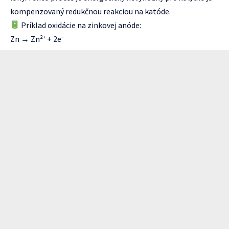
kompenzovaný redukčnou reakciou na katóde.
Príklad oxidácie na zinkovej anóde:
Zn → Zn²⁺ + 2e⁻