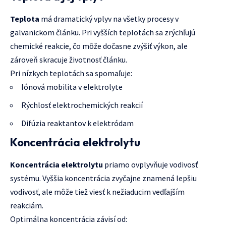
Teplota
má dramatický vplyv na všetky procesy v
galvanickom článku. Pri vyšších teplotách sa zrýchľujú
chemické reakcie, čo môže dočasne zvýšiť výkon, ale
zároveň skracuje životnosť článku.
Pri nízkych teplotách sa spomaľuje:
Iónová mobilita v elektrolyte
Rýchlosť elektrochemických reakcií
Difúzia reaktantov k elektródam
Koncentrácia elektrolytu
Koncentrácia elektrolytu
priamo ovplyvňuje vodivosť
systému. Vyššia koncentrácia zvyčajne znamená lepšiu
vodivosť, ale môže tiež viesť k nežiaducim vedľajším
reakciám.
Optimálna koncentrácia závisí od: