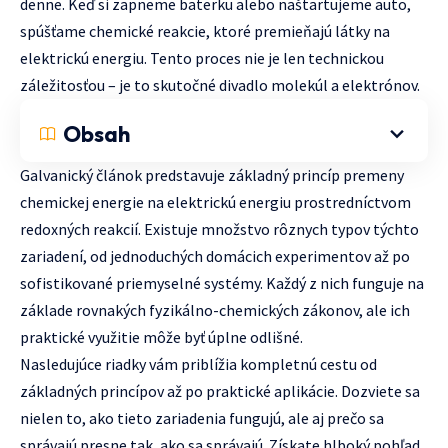
denne. Keď si zapneme baterku alebo naštartujeme auto,
spúšťame chemické reakcie, ktoré premieňajú látky na
elektrickú energiu. Tento proces nie je len technickou
záležitosťou – je to skutočné divadlo molekúl a elektrónov.
Obsah
Galvanický článok predstavuje základný princíp premeny
chemickej energie na elektrickú energiu prostredníctvom
redoxných reakcií. Existuje množstvo rôznych typov týchto
zariadení, od jednoduchých domácich experimentov až po
sofistikované priemyselné systémy. Každý z nich funguje na
základe rovnakých fyzikálno-chemických zákonov, ale ich
praktické využitie môže byť úplne odlišné.
Nasledujúce riadky vám priblížia kompletnú cestu od
základných princípov až po praktické aplikácie. Dozviete sa
nielen to, ako tieto zariadenia fungujú, ale aj prečo sa
správajú presne tak, ako sa správajú. Získate hlboký pohľad