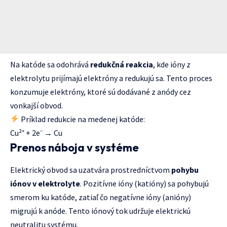
Na katóde sa odohrává
redukčná reakcia
, kde ióny z
elektrolytu prijímajú elektróny a redukujú sa. Tento proces
konzumuje elektróny, ktoré sú dodávané z anódy cez
vonkajší obvod.
Príklad redukcie na medenej katóde:
Cu²⁺ + 2e⁻ → Cu
Prenos náboja v systéme
Elektrický obvod sa uzatvára prostredníctvom
pohybu
iónov v elektrolyte
. Pozitívne ióny (katióny) sa pohybujú
smerom ku katóde, zatiaľ čo negatívne ióny (anióny)
migrujú k anóde. Tento iónový tok udržuje elektrickú
neutralitu systému.