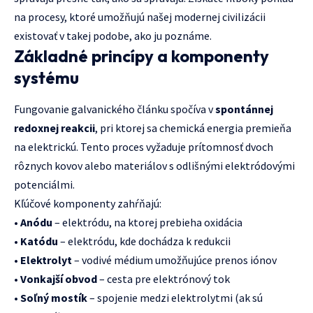
na procesy, ktoré umožňujú našej modernej civilizácii
existovať v takej podobe, ako ju poznáme.
Základné princípy a komponenty
systému
Fungovanie galvanického článku spočíva v
spontánnej
redoxnej reakcii
, pri ktorej sa chemická energia premieňa
na elektrickú. Tento proces vyžaduje prítomnosť dvoch
rôznych kovov alebo materiálov s odlišnými elektródovými
potenciálmi.
Kľúčové komponenty zahŕňajú:
•
Anódu
– elektródu, na ktorej prebieha oxidácia
•
Katódu
– elektródu, kde dochádza k redukcii
•
Elektrolyt
– vodivé médium umožňujúce prenos iónov
•
Vonkajší obvod
– cesta pre elektrónový tok
•
Soľný mostík
– spojenie medzi elektrolytmi (ak sú