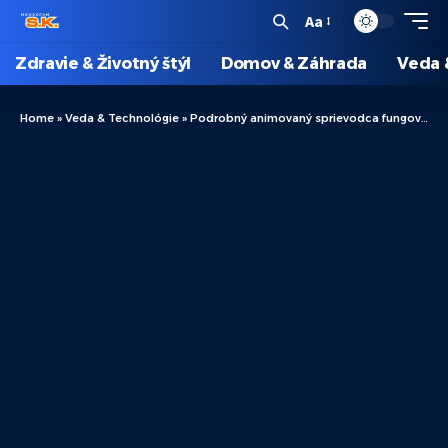
Aa
Zdravie & Životný štýl
Domov & Záhrada
Veda 
Home
»
Veda & Technológie
»
Podrobný animovaný sprievodca fungovaním galvanického článku krok za krokom