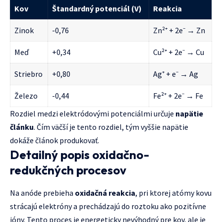
Kov
Štandardný potenciál (V)
Reakcia
Zinok
-0,76
Zn²⁺ + 2e⁻ → Zn
Meď
+0,34
Cu²⁺ + 2e⁻ → Cu
Striebro
+0,80
Ag⁺ + e⁻ → Ag
Železo
-0,44
Fe²⁺ + 2e⁻ → Fe
Rozdiel medzi elektródovými potenciálmi určuje
napätie
článku
. Čím väčší je tento rozdiel, tým vyššie napätie
dokáže článok produkovať.
Detailný popis oxidačno-
redukčných procesov
Na anóde prebieha
oxidačná reakcia
, pri ktorej atómy kovu
strácajú elektróny a prechádzajú do roztoku ako pozitívne
ióny. Tento proces je energeticky nevýhodný pre kov, ale je