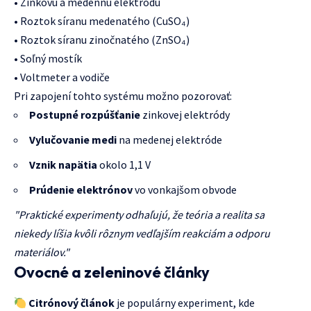
• Zinkovú a medennú elektródu
• Roztok síranu medenatého (CuSO₄)
• Roztok síranu zinočnatého (ZnSO₄)
• Soľný mostík
• Voltmeter a vodiče
Pri zapojení tohto systému možno pozorovať:
Postupné rozpúšťanie
zinkovej elektródy
Vylučovanie medi
na medenej elektróde
Vznik napätia
okolo 1,1 V
Prúdenie elektrónov
vo vonkajšom obvode
"Praktické experimenty odhaľujú, že teória a realita sa
niekedy líšia kvôli rôznym vedľajším reakciám a odporu
materiálov."
Ovocné a zeleninové články
Citrónový článok
je populárny experiment, kde