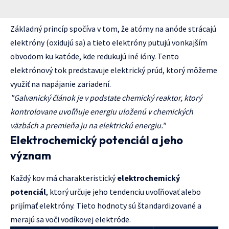
Základný princíp spočíva v tom, že atómy na anóde strácajú
elektróny (oxidujú sa) a tieto elektróny putujú vonkajším
obvodom ku katóde, kde redukujú iné ióny. Tento
elektrónový tok predstavuje elektrický prúd, ktorý môžeme
využiť na napájanie zariadení.
"Galvanický článok je v podstate chemický reaktor, ktorý
kontrolovane uvoľňuje energiu uloženú v chemických
väzbách a premieňa ju na elektrickú energiu."
Elektrochemický potenciál a jeho
význam
Každý kov má charakteristický
elektrochemický
potenciál
, ktorý určuje jeho tendenciu uvoľňovať alebo
prijímať elektróny. Tieto hodnoty sú štandardizované a
merajú sa voči vodíkovej elektróde.