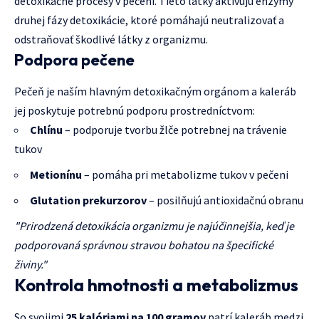
detoxikačné procesy v pečeni. Tieto látky aktivujú enzýmy
druhej fázy detoxikácie, ktoré pomáhajú neutralizovať a
odstraňovať škodlivé látky z organizmu.
Podpora pečene
Pečeň je naším hlavným detoxikačným orgánom a kaleráb
jej poskytuje potrebnú podporu prostredníctvom:
Chlínu
– podporuje tvorbu žlče potrebnej na trávenie
tukov
Metionínu
– pomáha pri metabolizme tukov v pečeni
Glutation prekurzorov
– posilňujú antioxidačnú obranu
"Prirodzená detoxikácia organizmu je najúčinnejšia, keď je
podporovaná správnou stravou bohatou na špecifické
živiny."
Kontrola hmotnosti a metabolizmus
So svojimi
25 kalóriami na 100 gramov
patrí kaleráb medzi