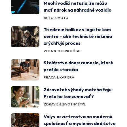
Mnohí vodiči netušia, že môžu
mať nárok na náhradné vozidlo
AUTO & MOTO
Triedenie balíkov v logistickom
centre – aké technické riešenia
zrýchľujú proces
VEDA & TECHNOLÓGIE
Stolárstvo dnes: remeslo, ktoré
prežilo storočia
PRÁCA & KARIÉRA
Zdravotné výhody matcha čaju:
Prečo ho konzumovať?
ZDRAVIE & ŽIVOTNÝ ŠTÝL
Vplyv osvietenstva na modernú
spoločnosť a myslenie: dedičstvo