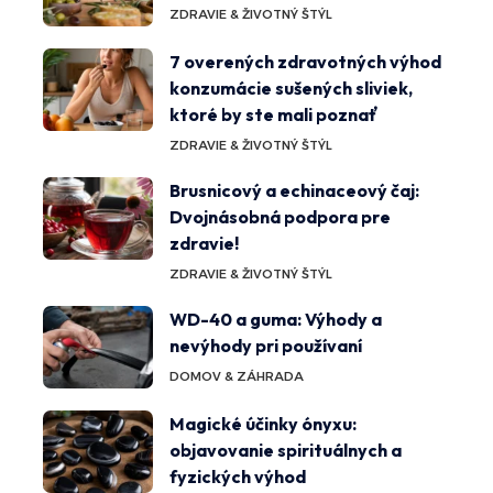
ZDRAVIE & ŽIVOTNÝ ŠTÝL
7 overených zdravotných výhod
konzumácie sušených sliviek,
ktoré by ste mali poznať
ZDRAVIE & ŽIVOTNÝ ŠTÝL
Brusnicový a echinaceový čaj:
Dvojnásobná podpora pre
zdravie!
ZDRAVIE & ŽIVOTNÝ ŠTÝL
WD-40 a guma: Výhody a
nevýhody pri používaní
DOMOV & ZÁHRADA
Magické účinky ónyxu:
objavovanie spirituálnych a
fyzických výhod