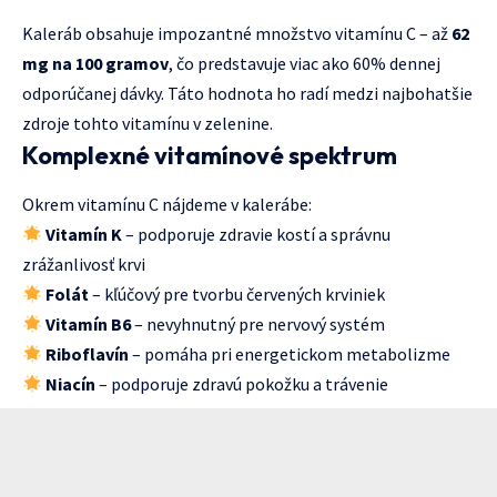
Kaleráb obsahuje impozantné množstvo vitamínu C – až
62
mg na 100 gramov
, čo predstavuje viac ako 60% dennej
odporúčanej dávky. Táto hodnota ho radí medzi najbohatšie
zdroje tohto vitamínu v zelenine.
Komplexné vitamínové spektrum
Okrem vitamínu C nájdeme v kalerábe:
Vitamín K
– podporuje zdravie kostí a správnu
zrážanlivosť krvi
Folát
– kľúčový pre tvorbu červených krviniek
Vitamín B6
– nevyhnutný pre nervový systém
Riboflavín
– pomáha pri energetickom metabolizme
Niacín
– podporuje zdravú pokožku a trávenie