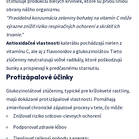
stimuluje produkciu bielych krviniek, ktoré sú prvou líniou
obrany nášho organizmu.
"Pravidelná konzumácia zeleniny bohatej na vitamín C môže
výrazne znížiť riziko respiračných ochorení a skrátiť ich
trvanie."
Antioxidačné vlastnosti
kalerábu pochádzajú nielen z
vitamínu C, ale aj z flavonoidov a glukozinolátov. Tieto
zlúčeniny neutralizujú voľné radikály, ktoré poškodzujú
bunky a prispievají k predčasnému starnutiu.
Protizápalové účinky
Glukozinolátové zlúčeniny, typické pre krížokveté rastliny,
majú dokázané protizápalové vlastnosti. Pomáhają
zmierňovať chronické zápalové procesy v tele, čo môže:
Znižovať riziko srdcovo-cievnych ochorení
Podporovať zdravie kĺbov
Zlepšovať celkovú pohodu a energiu