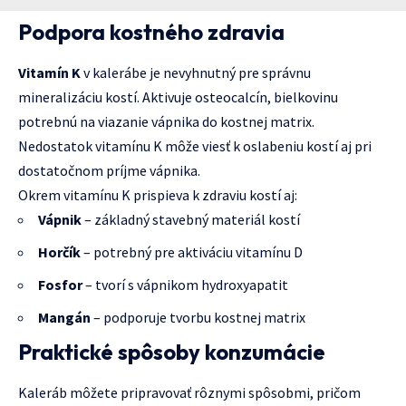
Podpora kostného zdravia
Vitamín K
v kalerábe je nevyhnutný pre správnu
mineralizáciu kostí. Aktivuje osteocalcín, bielkovinu
potrebnú na viazanie vápnika do kostnej matrix.
Nedostatok vitamínu K môže viesť k oslabeniu kostí aj pri
dostatočnom príjme vápnika.
Okrem vitamínu K prispieva k zdraviu kostí aj:
Vápnik
– základný stavebný materiál kostí
Horčík
– potrebný pre aktiváciu vitamínu D
Fosfor
– tvorí s vápnikom hydroxyapatit
Mangán
– podporuje tvorbu kostnej matrix
Praktické spôsoby konzumácie
Kaleráb môžete pripravovať rôznymi spôsobmi, pričom