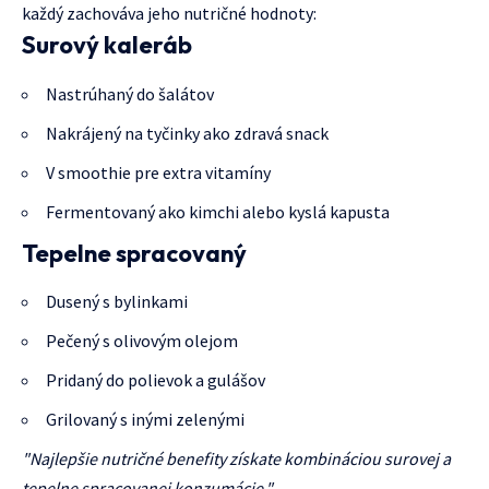
každý zachováva jeho nutričné hodnoty:
Surový kaleráb
Nastrúhaný do šalátov
Nakrájený na tyčinky ako zdravá snack
V smoothie pre extra vitamíny
Fermentovaný ako kimchi alebo kyslá kapusta
Tepelne spracovaný
Dusený s bylinkami
Pečený s olivovým olejom
Pridaný do polievok a gulášov
Grilovaný s inými zelenými
"Najlepšie nutričné benefity získate kombináciou surovej a
tepelne spracovanej konzumácie."