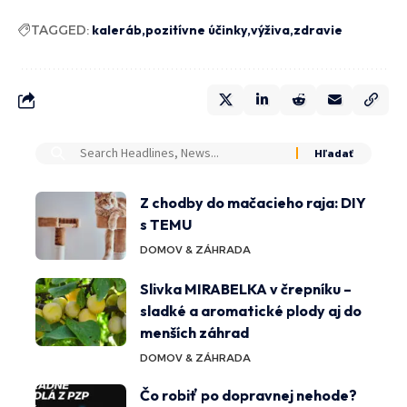
TAGGED:
kaleráb
pozitívne účinky
výživa
zdravie
Z chodby do mačacieho raja: DIY
s TEMU
DOMOV & ZÁHRADA
Slivka MIRABELKA v črepníku –
sladké a aromatické plody aj do
menších záhrad
DOMOV & ZÁHRADA
Čo robiť po dopravnej nehode?