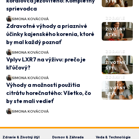
koralovca ježovitého: Kompletný
ŠTÝL
sprievodca
ZDRAVIE
SIMONA KOVÁCOVÁ
&
Zdravotné výhody a priaznivé
ŽIVOTNÝ
účinky kajenského korenia, ktoré
ŠTÝL
by mal každý poznať
ZDRAVIE
SIMONA KOVÁCOVÁ
&
Vplyv LXR7 na výživu: prečo je
ŽIVOTNÝ
kľúčový?
ŠTÝL
ZDRAVIE
SIMONA KOVÁCOVÁ
&
Výhody a možnosti použitia
ŽIVOTNÝ
citrátu horečnatého: Všetko, čo
ŠTÝL
by ste mali vedieť
SIMONA KOVÁCOVÁ
Zdravie & Životný štýl
Domov & Záhrada
Veda & Technológie