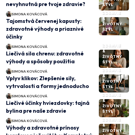
nevyhnutná pre tvoje zdravie?
ŠTÝL
ZDRAVIE
SIMONA KOVÁCOVÁ
&
Tajomstvá červenej kapusty:
ŽIVOTNÝ
zdravotné výhody a priaznivé
ŠTÝL
účinky
ZDRAVIE
SIMONA KOVÁCOVÁ
&
Liečivá sila chrenu: zdravotné
ŽIVOTNÝ
výhody a spôsoby použitia
ŠTÝL
ZDRAVIE
SIMONA KOVÁCOVÁ
&
Vplyv klikov: Zlepšenie sily,
ŽIVOTNÝ
vytrvalosti a formy jednoducho
ŠTÝL
ZDRAVIE
SIMONA KOVÁCOVÁ
&
Liečivé účinky hviezdovky: tajná
ŽIVOTNÝ
bylina pre naše zdravie
ŠTÝL
ZDRAVIE
SIMONA KOVÁCOVÁ
&
Výhody a zdravotné prínosy
ŽIVOTNÝ