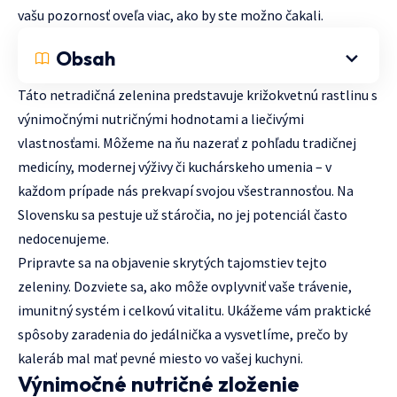
vašu pozornosť oveľa viac, ako by ste možno čakali.
Obsah
Táto netradičná zelenina predstavuje križokvetnú rastlinu s
výnimočnými nutričnými hodnotami a liečivými
vlastnosťami. Môžeme na ňu nazerať z pohľadu tradičnej
medicíny, modernej výživy či kuchárskeho umenia – v
každom prípade nás prekvapí svojou všestrannosťou. Na
Slovensku sa pestuje už stáročia, no jej potenciál často
nedocenujeme.
Pripravte sa na objavenie skrytých tajomstiev tejto
zeleniny. Dozviete sa, ako môže ovplyvniť vaše trávenie,
imunitný systém i celkovú vitalitu. Ukážeme vám praktické
spôsoby zaradenia do jedálnička a vysvetlíme, prečo by
kaleráb mal mať pevné miesto vo vašej kuchyni.
Výnimočné nutričné zloženie