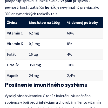
podporuje správnu funkciu svalov.
Vápnik
prispieva k
pevnosti kostí, zatiaľ čo
horčík
je nevyhnutný pre viac ako
300 enzymatických reakcií v tele.
Živina
Množstvo na 100g
% dennej potreby
Vitamín C
62 mg
69%
Vitamín K
0,1 mg
8%
Folát
16 μg
4%
Draslík
350 mg
10%
Vápnik
24 mg
2,4%
Posilnenie imunitného systému
Vysoký obsah vitamínu C robí z kalerábu skutočného
spojenca v boji proti infekciám a chorobám. Tento vitamín