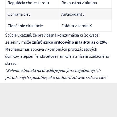
Regulácia cholesterolu
Rozpustná vláknina
Ochrana ciev
Antioxidanty
Zlepšenie cirkulácie
Folát a vitamín K
Štúdie ukazujú, že pravidelná konzumácia krížokvetej
zeleniny môže
znížiť riziko srdcového infarktu až o 20%
.
Mechanizmus spočíva v kombinácii protizápalových
účinkov, zlepšení endotelovej funkcie a znížení oxidačného
stresu.
"Zelenina bohatá na draslík je jedným z najúčinnejších
prirodzených spôsobov, ako podporiť zdravie srdca a ciev."