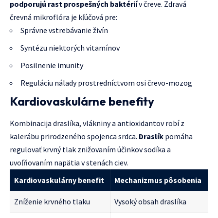
podporujú rast prospešných baktérií
v čreve. Zdravá
črevná mikroflóra je kľúčová pre:
Správne vstrebávanie živín
Syntézu niektorých vitamínov
Posilnenie imunity
Reguláciu nálady prostredníctvom osi črevo-mozog
Kardiovaskulárne benefity
Kombinacija draslíka, vlákniny a antioxidantov robí z
kalerábu prirodzeného spojenca srdca.
Draslík
pomáha
regulovať krvný tlak znižovaním účinkov sodíka a
uvoľňovaním napätia v stenách ciev.
Kardiovaskulárny benefit
Mechanizmus pôsobenia
Zníženie krvného tlaku
Vysoký obsah draslíka