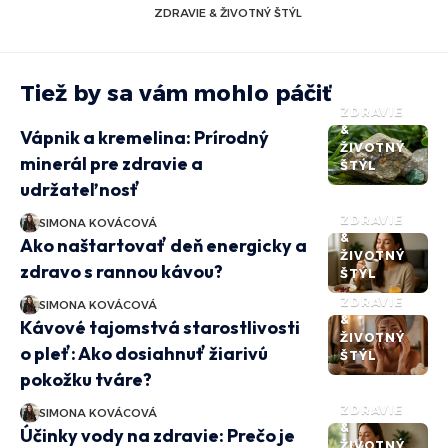
ZDRAVIE & ŽIVOTNÝ ŠTÝL
Tiež by sa vám mohlo páčiť
ZDRAVIE
&
Vápnik a kremelina: Prírodný
ŽIVOTNÝ
minerál pre zdravie a
ŠTÝL
udržateľnosť
ZDRAVIE
SIMONA KOVÁCOVÁ
&
Ako naštartovať deň energicky a
ŽIVOTNÝ
zdravo s rannou kávou?
ŠTÝL
ZDRAVIE
SIMONA KOVÁCOVÁ
&
Kávové tajomstvá starostlivosti
ŽIVOTNÝ
o pleť: Ako dosiahnuť žiarivú
ŠTÝL
pokožku tváre?
ZDRAVIE
SIMONA KOVÁCOVÁ
&
Účinky vody na zdravie: Prečo je
ŽIVOTNÝ