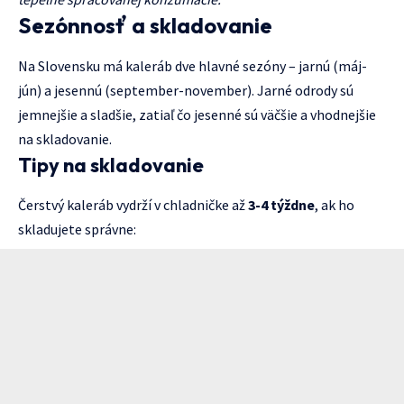
Sezónnosť a skladovanie
Na Slovensku má kaleráb dve hlavné sezóny – jarnú (máj-
jún) a jesennú (september-november). Jarné odrody sú
jemnejšie a sladšie, zatiaľ čo jesenné sú väčšie a vhodnejšie
na skladovanie.
Tipy na skladovanie
Čerstvý kaleráb vydrží v chladničke až
3-4 týždne
, ak ho
skladujete správne: