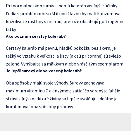
Pri normálnej konzumácii nemá kaleráb vedľajšie účinky.
Ľudia s problémami so štítnou žlazou by mali konzumovať
krížokveté rastliny s mierou, pretože obsahujú goitrogénne
látky.
Ako poznám čerstvý kaleráb?
Čerstvý kaleráb má pevnú, hladkú pokožku bez škvrn, je
ťažký vo vzťahu k veľkosti a listy (ak sú prítomné) sú sviežo
zelené. Vyhýbajte sa mäkkým alebo vrásčitým exemplárom.
Je lepší surový alebo varený kaleráb?
Oba spôsoby majú svoje výhody. Surový zachováva
maximum vitamínu C a enzýmov, zatiaľ čo varený je ľahšie
stráviteľný a niektoré živiny sa lepšie uvoľňujú. Ideálne je
kombinovať oba spôsoby prípravy.