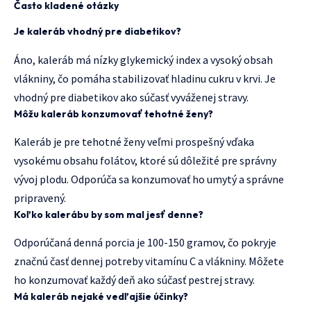
Často kladené otázky
Je kaleráb vhodný pre diabetikov?
Áno, kaleráb má nízky glykemický index a vysoký obsah
vlákniny, čo pomáha stabilizovať hladinu cukru v krvi. Je
vhodný pre diabetikov ako súčasť vyváženej stravy.
Môžu kaleráb konzumovať tehotné ženy?
Kaleráb je pre tehotné ženy veľmi prospešný vďaka
vysokému obsahu folátov, ktoré sú dôležité pre správny
vývoj plodu. Odporúča sa konzumovať ho umytý a správne
pripravený.
Koľko kalerábu by som mal jesť denne?
Odporúčaná denná porcia je 100-150 gramov, čo pokryje
značnú časť dennej potreby vitamínu C a vlákniny. Môžete
ho konzumovať každý deň ako súčasť pestrej stravy.
Má kaleráb nejaké vedľajšie účinky?