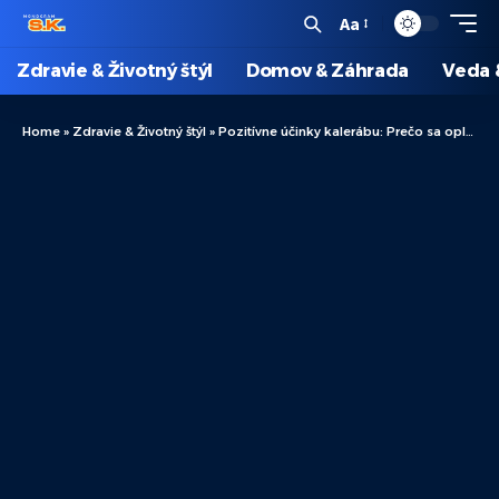
Aa
Zdravie & Životný štýl
Domov & Záhrada
Veda 
Home
»
Zdravie & Životný štýl
»
Pozitívne účinky kalerábu: Prečo sa oplatí pravidelne konzumovať?