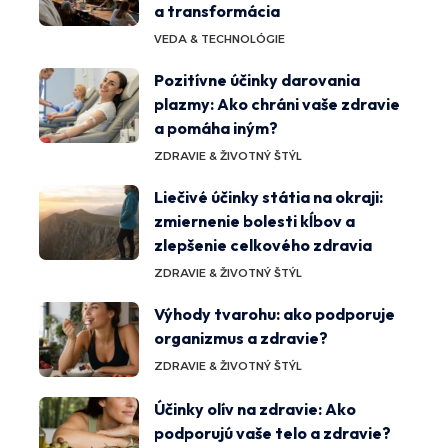
a transformácia
VEDA & TECHNOLÓGIE
Pozitívne účinky darovania
plazmy: Ako chráni vaše zdravie
a pomáha iným?
ZDRAVIE & ŽIVOTNÝ ŠTÝL
Liečivé účinky státia na okraji:
zmiernenie bolesti kĺbov a
zlepšenie celkového zdravia
ZDRAVIE & ŽIVOTNÝ ŠTÝL
Výhody tvarohu: ako podporuje
organizmus a zdravie?
ZDRAVIE & ŽIVOTNÝ ŠTÝL
Účinky olív na zdravie: Ako
podporujú vaše telo a zdravie?