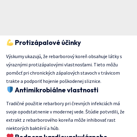
Protizápalové účinky
Výskumy ukazujú, že rebarborový koreň obsahuje látky s
výraznými protizápalovými vlastnosťami. Tieto môžu
pomôcť pri chronických zápalových stavoch v trávicom
trakte a podporiť hojenie poškodenej sliznice.
Antimikrobiálne vlastnosti
Tradičné použitie rebarbory pri črevných infekciách má
svoje opodstatnenie v modernej vede. Štúdie potvrdili, že
extrakt z rebarborového koreňa môže inhibovať rast
niektorých baktérií a húb.
Podpora kardiovaskulárneho