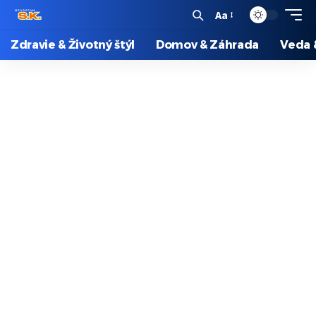
Aa
Zdravie & Životný štýl
Domov & Záhrada
Veda 