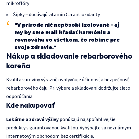
mikroflóry
Šípky – dodávajú vitamín C a antioxidanty
"V prírode nič nepôsobí izolované – aj
my by sme mali hľadať harmóniu a
rovnováhu vo všetkom, čo robíme pre
svoje zdravie."
Nákup a skladovanie rebarborového
koreňa
Kvalita suroviny výrazně ovplyvňuje účinnosť a bezpečnosť
rebarborového čaju. Pri výbere a skladovaní dodržujte tieto
odporúčania.
Kde nakupovať
Lekárne a zdravé výživy
ponúkajú najspoľahlivejšie
produkty s garantovanou kvalitou. Vyhýbajte sa neznámym
internetovým obchodom bez certifikácie.