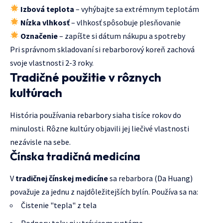
Izbová teplota
– vyhýbajte sa extrémnym teplotám
Nízka vlhkosť
– vlhkosť spôsobuje plesňovanie
Označenie
– zapíšte si dátum nákupu a spotreby
Pri správnom skladovaní si rebarborový koreň zachová
svoje vlastnosti 2-3 roky.
Tradičné použitie v rôznych
kultúrach
História používania rebarbory siaha tisíce rokov do
minulosti. Rôzne kultúry objavili jej liečivé vlastnosti
nezávisle na sebe.
Čínska tradičná medicína
V
tradičnej čínskej medicíne
sa rebarbora (Da Huang)
považuje za jednu z najdôležitejších bylín. Používa sa na:
Čistenie "tepla" z tela