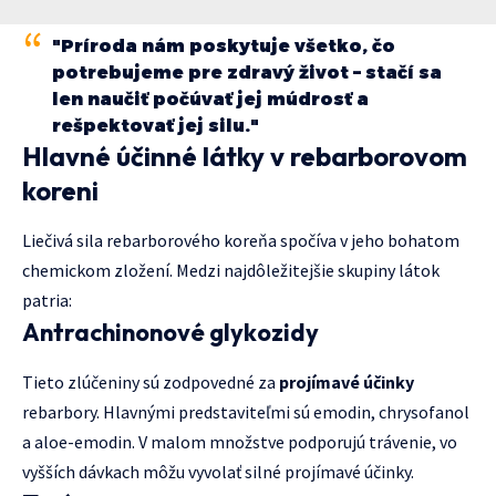
"Príroda nám poskytuje všetko, čo
potrebujeme pre zdravý život – stačí sa
len naučiť počúvať jej múdrosť a
rešpektovať jej silu."
Hlavné účinné látky v rebarborovom
koreni
Liečivá sila rebarborového koreňa spočíva v jeho bohatom
chemickom zložení. Medzi najdôležitejšie skupiny látok
patria:
Antrachinonové glykozidy
Tieto zlúčeniny sú zodpovedné za
projímavé účinky
rebarbory. Hlavnými predstaviteľmi sú emodin, chrysofanol
a aloe-emodin. V malom množstve podporujú trávenie, vo
vyšších dávkach môžu vyvolať silné projímavé účinky.