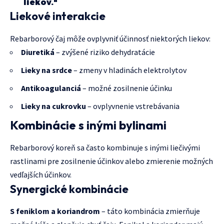
liekov."
Liekové interakcie
Rebarborový čaj môže ovplyvniť účinnosť niektorých liekov:
Diuretiká
– zvýšené riziko dehydratácie
Lieky na srdce
– zmeny v hladinách elektrolytov
Antikoagulanciá
– možné zosilnenie účinku
Lieky na cukrovku
– ovplyvnenie vstrebávania
Kombinácie s inými bylinami
Rebarborový koreň sa často kombinuje s inými liečivými
rastlinami pre zosilnenie účinkov alebo zmierenie možných
vedľajších účinkov.
Synergické kombinácie
S feniklom a koriandrom
– táto kombinácia zmierňuje