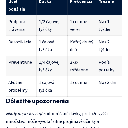
Účel
Dávka
Frekvencia
Trvanie
použitia
Podpora
1/2 čajovej
1x denne
Max 1
trávenia
lyžičky
večer
týždeň
Detoxikácia
1 čajová
Každý druhý
Max 2
lyžička
deň
týždne
Preventívne
1/4 čajovej
2-3x
Podľa
lyžičky
týždenne
potreby
Akútne
1 čajová
1x denne
Max 3 dni
problémy
lyžička
Dôležité upozornenia
Nikdy neprekračujte
odporúčané dávky, pretože vyššie
množstvo môže vyvolať silné projímavé účinky a