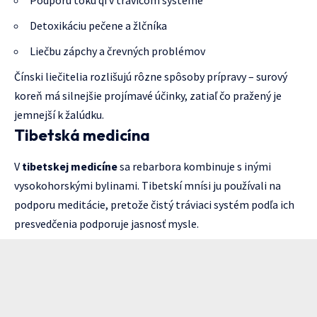
Podporu toku qi v trávicom systéme
Detoxikáciu pečene a žlčníka
Liečbu zápchy a črevných problémov
Čínski liečitelia rozlišujú rôzne spôsoby prípravy – surový
koreň má silnejšie projímavé účinky, zatiaľ čo pražený je
jemnejší k žalúdku.
Tibetská medicína
V
tibetskej medicíne
sa rebarbora kombinuje s inými
vysokohorskými bylinami. Tibetskí mnísi ju používali na
podporu meditácie, pretože čistý tráviaci systém podľa ich
presvedčenia podporuje jasnosť mysle.