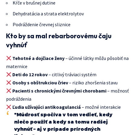
Kŕče v brušnej dutine
Dehydratácia a strata elektrolytov
Podráždenie črevnej sliznice
Kto by sa mal rebarborovému čaju
vyhnúť
Tehotné a dojčiace ženy
– účinné látky môžu pôsobiť na
maternice
Deti do 12 rokov
– citlivý tráviaci systém
Osoby s obštrukciou čriev
– riziko zhoršenia stavu
Pacienti s chronickými črevnými chorobami
– možnosť
podráždenia
Ľudia užívajúci antikoagulanciá
– možné interakcie
"Múdrosť spočíva v tom vedieť, kedy
niečo použiť a kedy sa tomu radšej
vyhnúť – aj v prípade prírodných