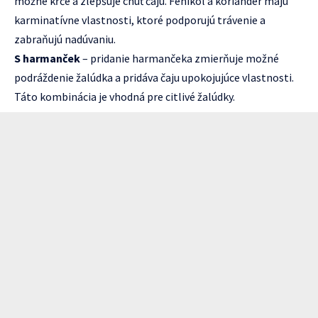
možné kŕče a zlepšuje chuť čaju. Fenikol a koriander majú
karminatívne vlastnosti, ktoré podporujú trávenie a
zabraňujú nadúvaniu.
S harmanček
– pridanie harmančeka zmierňuje možné
podráždenie žalúdka a pridáva čaju upokojujúce vlastnosti.
Táto kombinácia je vhodná pre citlivé žalúdky.