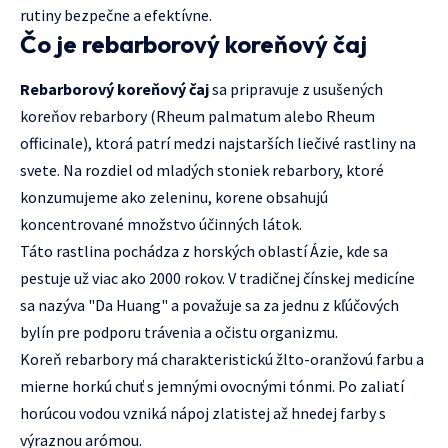
rutiny bezpečne a efektívne.
Čo je rebarborový koreňový čaj
Rebarborový koreňový čaj
sa pripravuje z usušených
koreňov rebarbory (Rheum palmatum alebo Rheum
officinale), ktorá patrí medzi najstarších liečivé rastliny na
svete. Na rozdiel od mladých stoniek rebarbory, ktoré
konzumujeme ako zeleninu, korene obsahujú
koncentrované množstvo účinných látok.
Táto rastlina pochádza z horských oblastí Ázie, kde sa
pestuje už viac ako 2000 rokov. V tradičnej čínskej medicíne
sa nazýva "Da Huang" a považuje sa za jednu z kľúčových
bylín pre podporu trávenia a očistu organizmu.
Koreň rebarbory má charakteristickú žlto-oranžovú farbu a
mierne horkú chuť s jemnými ovocnými tónmi. Po zaliatí
horúcou vodou vzniká nápoj zlatistej až hnedej farby s
výraznou arómou.