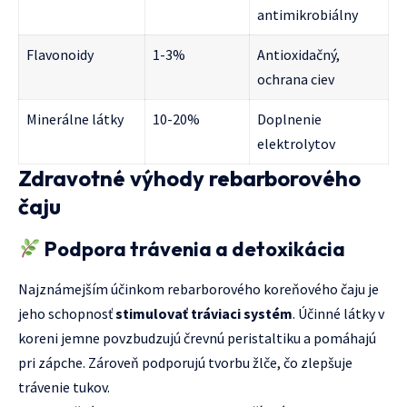
antimikrobiálny
Flavonoidy
1-3%
Antioxidačný,
ochrana ciev
Minerálne látky
10-20%
Doplnenie
elektrolytov
Zdravotné výhody rebarborového
čaju
Podpora trávenia a detoxikácia
Najznámejším účinkom rebarborového koreňového čaju je
jeho schopnosť
stimulovať tráviaci systém
. Účinné látky v
koreni jemne povzbudzujú črevnú peristaltiku a pomáhajú
pri zápche. Zároveň podporujú tvorbu žlče, čo zlepšuje
trávenie tukov.