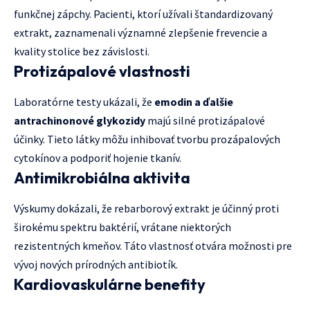
funkčnej zápchy. Pacienti, ktorí užívali štandardizovaný
extrakt, zaznamenali významné zlepšenie frevencie a
kvality stolice bez závislosti.
Protizápalové vlastnosti
Laboratórne testy ukázali, že
emodin a ďalšie
antrachinonové glykozidy
majú silné protizápalové
účinky. Tieto látky môžu inhibovať tvorbu prozápalových
cytokínov a podporiť hojenie tkanív.
Antimikrobiálna aktivita
Výskumy dokázali, že rebarborový extrakt je účinný proti
širokému spektru baktérií, vrátane niektorých
rezistentných kmeňov. Táto vlastnosť otvára možnosti pre
vývoj nových prírodných antibiotík.
Kardiovaskulárne benefity