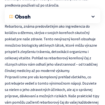
predkovia používali už po stáročia.
Obsah
Rebarbora, známa predovšetkým ako ingrediencia do
koláčov a džemov, skrýva v svojich koreňoch skutočný
poklad pre naše zdravie. Tento nevýrazný koreň obsahuje
množstvo biologicky aktívnych látok, ktoré môžu výrazne
prispieť k zlepšeniu trávenia, detoxikácii organizmu i
celkovej vitalite. Pohľad na rebarborový koreňový čaj z
rôznych uhlov nám odhalí jeho všestrannosť – od tradičnej
čínskej medicíny až po moderné výskumy.
Pripravili sme pre vás komplexný prehľad všetkého, co
potrebujete vedieť o tomto výnimočnom nápoji. Dozviete
sa nielen o jeho zdravotných účinkoch, ale aj o správnej
príprave, dávkovaní a možných rizikách. Naše praktické tipy
vám pomôžu začleniť rebarborový čaj do vašej každodennej