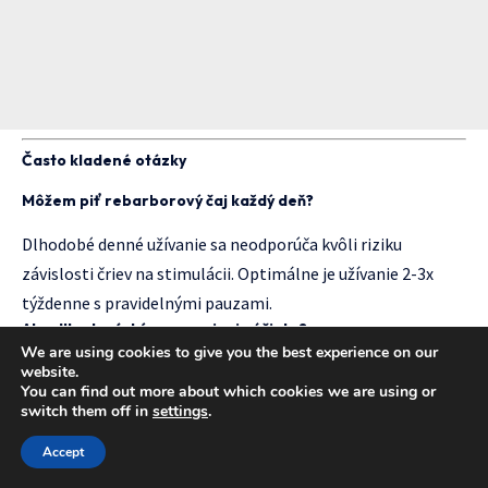
Často kladené otázky
Môžem piť rebarborový čaj každý deň?
Dlhodobé denné užívanie sa neodporúča kvôli riziku
závislosti čriev na stimulácii. Optimálne je užívanie 2-3x
týždenne s pravidelnými pauzami.
Ako dlho trvá, kým sa prejavia účinky?
We are using cookies to give you the best experience on our
website.
Prvé účinky sa môžu dostaviť už po 6-12 hodinách po vypití
You can find out more about which cookies we are using or
čaju. Plný účinok sa rozvíja postupne počas 24-48 hodín.
switch them off in
settings
.
Je možné užívať rebarborový čaj s inými liekmi?
Accept
Pred kombinovaním s liekmi sa vždy poraďte s lekárom