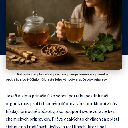
Rebarborový koreňový čaj podporuje trávenie a ponúka
protizápalové účinky. Objavte jeho výhody a spôsoby prípravy.
Jeseň a zima prinášajú so sebou potrebu posilniť náš
organizmus proti chladným dňom a vírusom. Mnohí z nás
hľadajú prírodné spôsoby, ako podporiť svoje zdravie bez
chemických prípravkov. Práve v takýchto chvíľach sa oplatí
siahnuť po tradičných liečivých rastlinách, ktoré naši