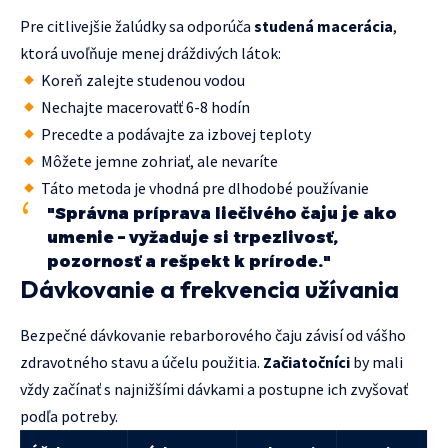
Pre citlivejšie žalúdky sa odporúča
studená macerácia
,
ktorá uvoľňuje menej dráždivých látok:
Koreň zalejte studenou vodou
Nechajte macerovaťť 6-8 hodín
Precedte a podávajte za izbovej teploty
Môžete jemne zohriať, ale nevaríte
Táto metoda je vhodná pre dlhodobé používanie
"Správna príprava liečivého čaju je ako
umenie – vyžaduje si trpezlivosť,
pozornosť a rešpekt k prírode."
Dávkovanie a frekvencia užívania
Bezpečné dávkovanie rebarborového čaju závisí od vášho
zdravotného stavu a účelu použitia.
Začiatočníci
by mali
vždy začínať s najnižšími dávkami a postupne ich zvyšovať
podľa potreby.