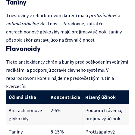
Taníny
Triesloviny v rebarborovom koreni majú
protizápalové
a
antimikrobiálne
vlastnosti. Paradoxne, zatiaľ čo
antrachinonové glykozidy majú projímavý účinok, taníny
pôsobia skôr zastavujúco na črevnú činnosť.
Flavonoidy
Tieto antioxidanty chránia bunky pred poškodením voľnými
radikálmi a podporujú zdravie cievneho systému. V
rebarborovom koreni nájdeme predovšetkým rutin a
kvercetín.
Účinná látka
Koncentrácia
Hlavný účinok
Antrachinonové
2-5%
Podpora trávenia,
glykozidy
projímavý účinok
Taníny
8-15%
Protizápalový,