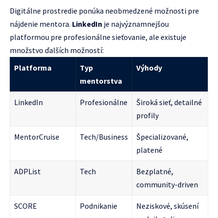
Digitálne prostredie ponúka neobmedzené možnosti pre
nájdenie mentora.
LinkedIn
je najvýznamnejšou
platformou pre profesionálne sieťovanie, ale existuje
množstvo ďalších možností:
Platforma
Typ
Výhody
mentorstva
LinkedIn
Profesionálne
Široká sieť, detailné
profily
MentorCruise
Tech/Business
Špecializované,
platené
ADPList
Tech
Bezplatné,
community-driven
SCORE
Podnikanie
Neziskové, skúsení