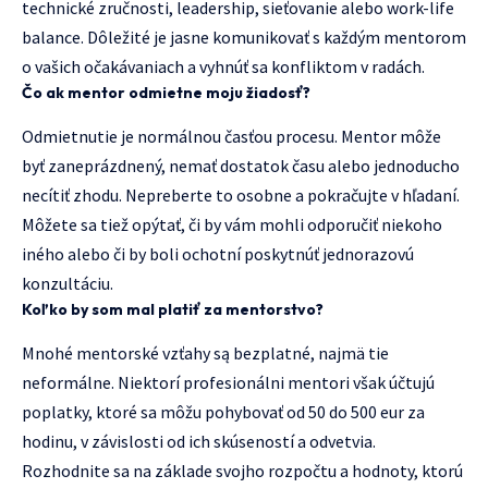
technické zručnosti, leadership, sieťovanie alebo work-life
balance. Dôležité je jasne komunikovať s každým mentorom
o vašich očakávaniach a vyhnúť sa konfliktom v radách.
Čo ak mentor odmietne moju žiadosť?
Odmietnutie je normálnou časťou procesu. Mentor môže
byť zaneprázdnený, nemať dostatok času alebo jednoducho
necítiť zhodu. Nepreberte to osobne a pokračujte v hľadaní.
Môžete sa tiež opýtať, či by vám mohli odporučiť niekoho
iného alebo či by boli ochotní poskytnúť jednorazovú
konzultáciu.
Koľko by som mal platiť za mentorstvo?
Mnohé mentorské vzťahy są bezplatné, najmä tie
neformálne. Niektorí profesionálni mentori však účtujú
poplatky, ktoré sa môžu pohybovať od 50 do 500 eur za
hodinu, v závislosti od ich skúseností a odvetvia.
Rozhodnite sa na základe svojho rozpočtu a hodnoty, ktorú