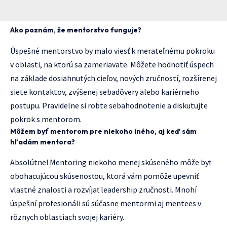
Ako poznám, že mentorstvo funguje?
Úspešné mentorstvo by malo viesť k merateľnému pokroku
v oblasti, na ktorú sa zameriavate. Môžete hodnotiť úspech
na základe dosiahnutých cieľov, nových zručností, rozšírenej
siete kontaktov, zvýšenej sebadôvery alebo kariérneho
postupu. Pravidelne si robte sebahodnotenie a diskutujte
pokrok s mentorom.
Môžem byť mentorom pre niekoho iného, aj keď sám
hľadám mentora?
Absolútne! Mentoring niekoho menej skúseného môže byť
obohacujúcou skúsenosťou, ktorá vám pomôže upevniť
vlastné znalosti a rozvíjať leadership zručnosti. Mnohí
úspešní profesionáli sú súčasne mentormi aj mentees v
rôznych oblastiach svojej kariéry.