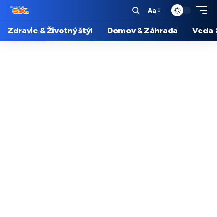
Aa
Zdravie & Životný štýl
Domov & Záhrada
Veda 