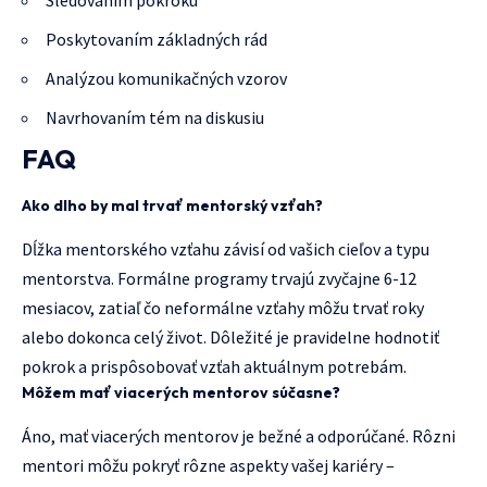
Sledovaním pokroku
Poskytovaním základných rád
Analýzou komunikačných vzorov
Navrhovaním tém na diskusiu
FAQ
Ako dlho by mal trvať mentorský vzťah?
Dĺžka mentorského vzťahu závisí od vašich cieľov a typu
mentorstva. Formálne programy trvajú zvyčajne 6-12
mesiacov, zatiaľ čo neformálne vzťahy môžu trvať roky
alebo dokonca celý život. Dôležité je pravidelne hodnotiť
pokrok a prispôsobovať vzťah aktuálnym potrebám.
Môžem mať viacerých mentorov súčasne?
Áno, mať viacerých mentorov je bežné a odporúčané. Rôzni
mentori môžu pokryť rôzne aspekty vašej kariéry –