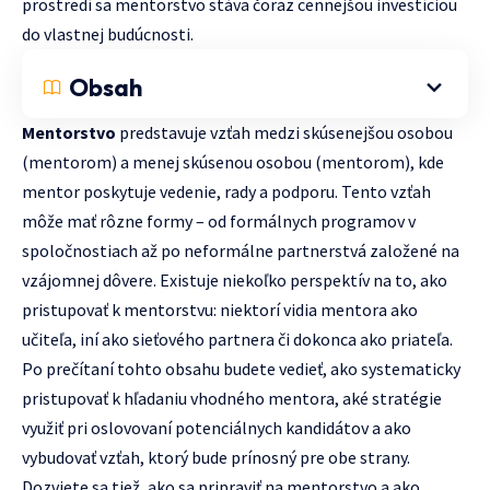
prostredí sa mentorstvo stáva čoraz cennejšou investíciou
do vlastnej budúcnosti.
Obsah
Mentorstvo
predstavuje vzťah medzi skúsenejšou osobou
(mentorom) a menej skúsenou osobou (mentorom), kde
mentor poskytuje vedenie, rady a podporu. Tento vzťah
môže mať rôzne formy – od formálnych programov v
spoločnostiach až po neformálne partnerstvá založené na
vzájomnej dôvere. Existuje niekoľko perspektív na to, ako
pristupovať k mentorstvu: niektorí vidia mentora ako
učiteľa, iní ako sieťového partnera či dokonca ako priateľa.
Po prečítaní tohto obsahu budete vedieť, ako systematicky
pristupovať k hľadaniu vhodného mentora, aké stratégie
využiť pri oslovovaní potenciálnych kandidátov a ako
vybudovať vzťah, ktorý bude prínosný pre obe strany.
Dozviete sa tiež, ako sa pripraviť na mentorstvo a ako