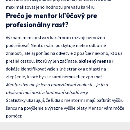
maximalizovať jeho hodnotu pre vašu kariéru.
Prečo je mentor kľúčový pre
profesionálny rast?
Význam mentorstva v kariérnom rozvoji nemožno
podceňovať. Mentor vám poskytuje nielen odborné
znalosti, ale aj pohľad na odvetvie z pozície niekoho, kto už
prešiel cestou, ktorú vy len začínate.
Skúsený mentor
dokáže identifikovať vaše silné stránky a oblasti na
zlepšenie, ktoré by ste sami nemuseli rozpoznať.
Mentorstvo nie je len o odovzdávaní znalostí – je to o
otváraní možností a budovaní sebadôvery.
Štatistiky ukazujují, že ľudia s mentormi majú päťkrát vyššiu
šancu na povýšenie a výrazne vyššie platy. Mentor vám môže
pomôcť: