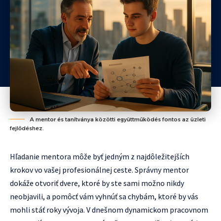
A mentor és tanítványa közötti együttműködés fontos az üzleti
fejlődéshez.
Hľadanie mentora môže byť jedným z najdôležitejších
krokov vo vašej profesionálnej ceste. Správny mentor
dokáže otvoriť dvere, ktoré by ste sami možno nikdy
neobjavili, a pomôcť vám vyhnúť sa chybám, ktoré by vás
mohli stáť roky vývoja. V dnešnom dynamickom pracovnom