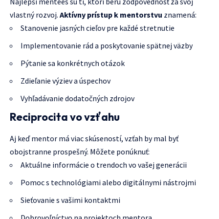
Najlepší mentees sú tí, ktorí berú zodpovednosť za svoj
vlastný rozvoj.
Aktívny prístup k mentorstvu
znamená:
Stanovenie jasných cieľov pre každé stretnutie
Implementovanie rád a poskytovanie spätnej väzby
Pýtanie sa konkrétnych otázok
Zdieľanie výziev a úspechov
Vyhľadávanie dodatočných zdrojov
Reciprocita vo vzťahu
Aj keď mentor má viac skúseností, vzťah by mal byť
obojstranne prospešný. Môžete ponúknuť:
Aktuálne informácie o trendoch vo vašej generácii
Pomoc s technológiami alebo digitálnymi nástrojmi
Sieťovanie s vašimi kontaktmi
Dobrovoľníctvo na projektoch mentora