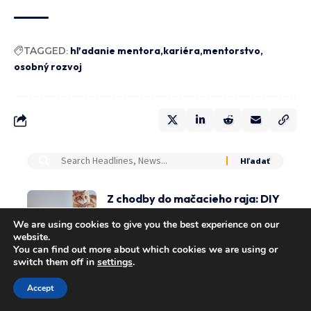
TAGGED:
hľadanie mentora
kariéra
mentorstvo
osobný rozvoj
Z chodby do mačacieho raja: DIY
s TEMU
We are using cookies to give you the best experience on our
DOMOV & ZÁHRADA
website.
You can find out more about which cookies we are using or
switch them off in
settings
.
Slivka MIRABELKA v črepníku –
sladké a aromatické plody aj do
Accept
menších záhrad