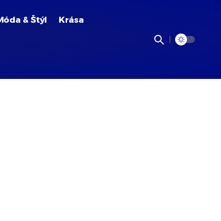
Móda & Štýl
Krása