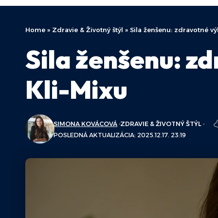
Home
»
Zdravie & Životný štýl
»
Sila ženšenu: zdravotné vý
Sila ženšenu: z
Kli-Mixu
SIMONA KOVÁCOVÁ
ZDRAVIE & ŽIVOTNÝ ŠTÝL
POSLEDNÁ AKTUALIZÁCIA: 2025.12.17. 23:19