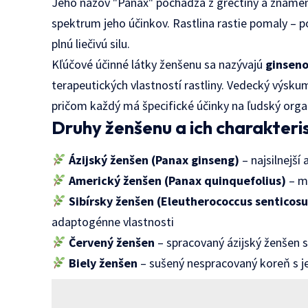
Jeho názov "Panax" pochádza z gréčtiny a znamená 
spektrum jeho účinkov. Rastlina rastie pomaly – p
plnú liečivú silu.
Kľúčové účinné látky ženšenu sa nazývajú
ginsen
terapeutických vlastností rastliny. Vedecký výsku
pričom každý má špecifické účinky na ľudský org
Druhy ženšenu a ich charakteri
Ázijský ženšen (Panax ginseng)
– najsilnejší
Americký ženšen (Panax quinquefolius)
– mi
Sibírsky ženšen (Eleutherococcus senticosu
adaptogénne vlastnosti
Červený ženšen
– spracovaný ázijský ženšen 
Biely ženšen
– sušený nespracovaný koreň s j