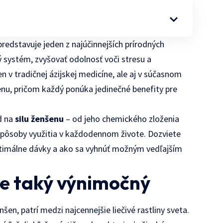
 predstavuje jeden z najúčinnejších prírodných
 systém, zvyšovať odolnosť voči stresu a
n v tradičnej ázijskej medicíne, ale aj v súčasnom
nu, pričom každý ponúka jedinečné benefity pre
d na
silu ženšenu
– od jeho chemického zloženia
spôsoby využitia v každodennom živote. Dozviete
optimálne dávky a ako sa vyhnúť možným vedľajším
 je taký výnimočný
šen, patrí medzi najcennejšie liečivé rastliny sveta.