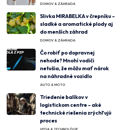
DOMOV & ZÁHRADA
Slivka MIRABELKA v črepníku –
sladké a aromatické plody aj
do menších záhrad
DOMOV & ZÁHRADA
Čo robiť po dopravnej
nehode? Mnohí vodiči
netušia, že môžu mať nárok
na náhradné vozidlo
AUTO & MOTO
Triedenie balíkov v
logistickom centre – aké
technické riešenia zrýchľujú
proces
VEDA & TECHNOLÓGIE