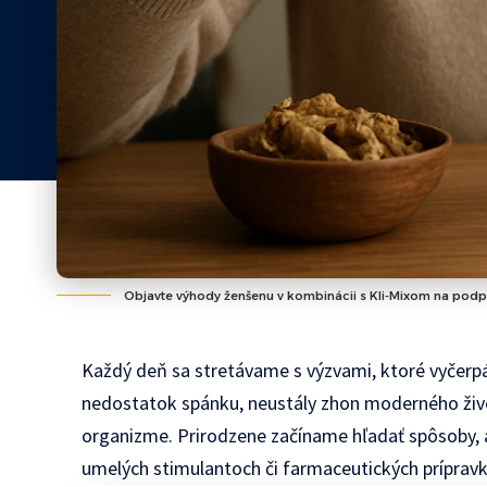
Objavte výhody ženšenu v kombinácii s Kli-Mixom na podpo
Každý deň sa stretávame s výzvami, ktoré vyčerpáva
nedostatok spánku, neustály zhon moderného živ
organizme. Prirodzene začíname hľadať spôsoby, ako
umelých stimulantoch či farmaceutických príprav