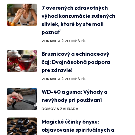
7 overených zdravotných
výhod konzumácie sušených
sliviek, ktoré by ste mali
poznať
ZDRAVIE & ŽIVOTNÝ ŠTÝL
Brusnicový a echinaceový
čaj: Dvojnásobná podpora
pre zdravie!
ZDRAVIE & ŽIVOTNÝ ŠTÝL
WD-40 a guma: Výhody a
nevýhody pri používaní
DOMOV & ZÁHRADA
Magické účinky ónyxu:
objavovanie spirituálnych a