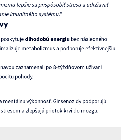
zmu lepšie sa prispôsobiť stresu a udržiavať
anie imunitného systému."
avy
n poskytuje
dlhodobú energiu
bez následného
ptimalizuje metabolizmus a podporuje efektívnejšiu
ou únavou zaznamenali po 8-týždňovom užívaní
pocitu pohody.
 a mentálnu výkonnosť. Ginsenozidy podporujú
 stresom a zlepšujú prietok krvi do mozgu.