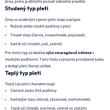
ženu, preto je dôležité poznať základné pravidlá.
Studený typ pleti
Ženy so studeným typom pleti majú zvyčajne:
Ružové alebo modré podtóny v pleti
Tmavé vlasy (čierne, tmavohnedé, popolavé)
Svetlé oči (modré, sivé, zelené)
Pre tento typ sú ideálne
sýte smaragdové odtiene
s
modrými podtónmi. Tieto farby zvýraznia prirodzenú krásu
a dodajú pleti žiarivý vzhľad.
Teplý typ pleti
Teplý typ pleti charakterizujú:
Zlatisté alebo žlté podtóny
Svetlejšie vlasy (blond, zázvorové, svetlohnedé)
Teplé oči (hnedé, orechové, zelené so zlatými