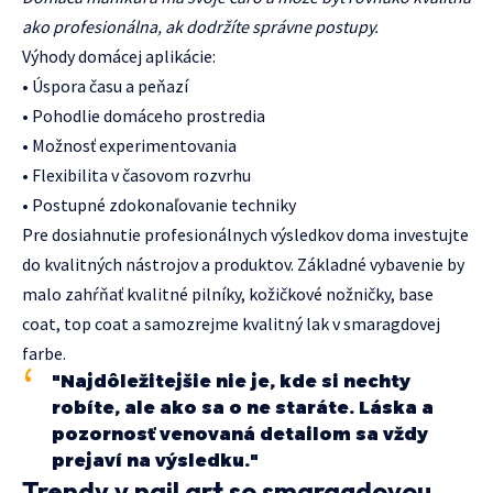
ako profesionálna, ak dodržíte správne postupy.
Výhody domácej aplikácie:
• Úspora času a peňazí
• Pohodlie domáceho prostredia
• Možnosť experimentovania
• Flexibilita v časovom rozvrhu
• Postupné zdokonaľovanie techniky
Pre dosiahnutie profesionálnych výsledkov doma investujte
do kvalitných nástrojov a produktov. Základné vybavenie by
malo zahŕňať kvalitné pilníky, kožičkové nožničky, base
coat, top coat a samozrejme kvalitný lak v smaragdovej
farbe.
"Najdôležitejšie nie je, kde si nechty
robíte, ale ako sa o ne staráte. Láska a
pozornosť venovaná detailom sa vždy
prejaví na výsledku."
Trendy v nail art so smaragdovou