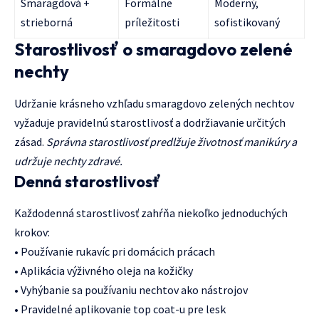
Smaragdová +
Formálne
Moderný,
strieborná
príležitosti
sofistikovaný
Starostlivosť o smaragdovo zelené
nechty
Udržanie krásneho vzhľadu smaragdovo zelených nechtov
vyžaduje pravidelnú starostlivosť a dodržiavanie určitých
zásad.
Správna starostlivosť predlžuje životnosť manikúry a
udržuje nechty zdravé.
Denná starostlivosť
Každodenná starostlivosť zahŕňa niekoľko jednoduchých
krokov:
• Používanie rukavíc pri domácich prácach
• Aplikácia výživného oleja na kožičky
• Vyhýbanie sa používaniu nechtov ako nástrojov
• Pravidelné aplikovanie top coat-u pre lesk