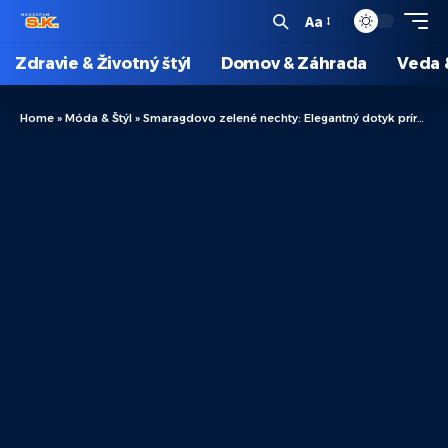
Aa
Zdravie & Životný štýl
Domov & Záhrada
Veda 
Home
»
Móda & Štýl
»
Smaragdovo zelené nechty: Elegantný dotyk prírody na vašich rukách