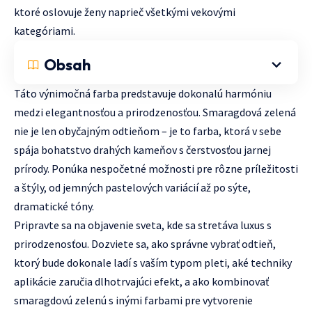
ktoré oslovuje ženy naprieč všetkými vekovými
kategóriami.
Obsah
Táto výnimočná farba predstavuje dokonalú harmóniu
medzi elegantnosťou a prirodzenosťou. Smaragdová zelená
nie je len obyčajným odtieňom – je to farba, ktorá v sebe
spája bohatstvo drahých kameňov s čerstvosťou jarnej
prírody. Ponúka nespočetné možnosti pre rôzne príležitosti
a štýly, od jemných pastelových variácií až po sýte,
dramatické tóny.
Pripravte sa na objavenie sveta, kde sa stretáva luxus s
prirodzenosťou. Dozviete sa, ako správne vybrať odtieň,
ktorý bude dokonale ladí s vaším typom pleti, aké techniky
aplikácie zaručia dlhotrvajúci efekt, a ako kombinovať
smaragdovú zelenú s inými farbami pre vytvorenie