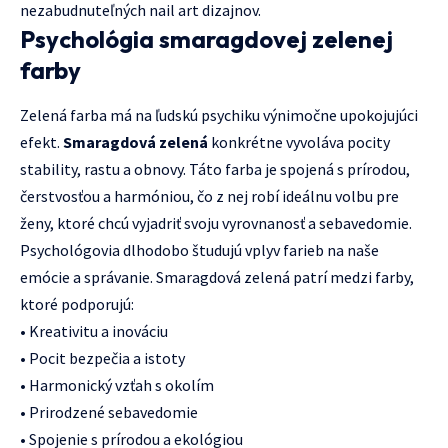
nezabudnuteľných nail art dizajnov.
Psychológia smaragdovej zelenej
farby
Zelená farba má na ľudskú psychiku výnimočne upokojujúci
efekt.
Smaragdová zelená
konkrétne vyvoláva pocity
stability, rastu a obnovy. Táto farba je spojená s prírodou,
čerstvosťou a harmóniou, čo z nej robí ideálnu volbu pre
ženy, ktoré chcú vyjadriť svoju vyrovnanosť a sebavedomie.
Psychológovia dlhodobo študujú vplyv farieb na naše
emócie a správanie. Smaragdová zelená patrí medzi farby,
ktoré podporujú:
• Kreativitu a inováciu
• Pocit bezpečia a istoty
• Harmonický vzťah s okolím
• Prirodzené sebavedomie
• Spojenie s prírodou a ekológiou