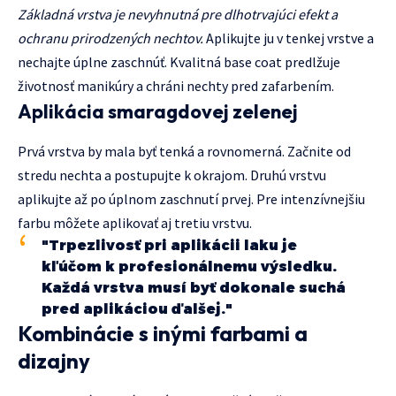
Základná vrstva je nevyhnutná pre dlhotrvajúci efekt a
ochranu prirodzených nechtov.
Aplikujte ju v tenkej vrstve a
nechajte úplne zaschnúť. Kvalitná base coat predlžuje
životnosť manikúry a chráni nechty pred zafarbením.
Aplikácia smaragdovej zelenej
Prvá vrstva by mala byť tenká a rovnomerná. Začnite od
stredu nechta a postupujte k okrajom. Druhú vrstvu
aplikujte až po úplnom zaschnutí prvej. Pre intenzívnejšiu
farbu môžete aplikovať aj tretiu vrstvu.
"Trpezlivosť pri aplikácii laku je
kľúčom k profesionálnemu výsledku.
Každá vrstva musí byť dokonale suchá
pred aplikáciou ďalšej."
Kombinácie s inými farbami a
dizajny