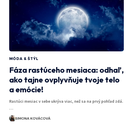
MÓDA & ŠTÝL
Fáza rastúceho mesiaca: odhaľ,
ako tajne ovplyvňuje tvoje telo
a emócie!
Rastúci mesiac v sebe ukrýva viac, než sa na prvý pohľad zdá.
…
SIMONA KOVÁCOVÁ