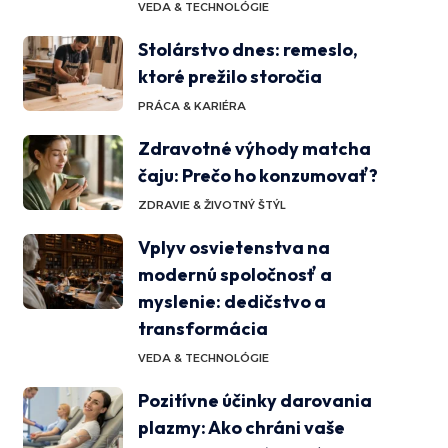
VEDA & TECHNOLÓGIE
Stolárstvo dnes: remeslo,
ktoré prežilo storočia
PRÁCA & KARIÉRA
Zdravotné výhody matcha
čaju: Prečo ho konzumovať?
ZDRAVIE & ŽIVOTNÝ ŠTÝL
Vplyv osvietenstva na
modernú spoločnosť a
myslenie: dedičstvo a
transformácia
VEDA & TECHNOLÓGIE
Pozitívne účinky darovania
plazmy: Ako chráni vaše