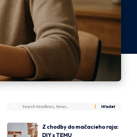
Z chodby do mačacieho raja:
DIY s TEMU