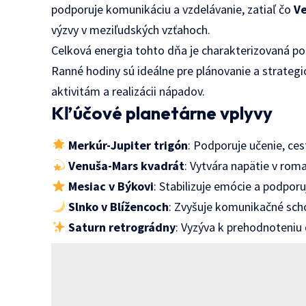
podporuje komunikáciu a vzdelávanie, zatiaľ čo
V
výzvy v meziľudských vzťahoch.
Celková energia tohto dňa je charakterizovaná p
Ranné hodiny sú ideálne pre plánovanie a strategi
aktivitám a realizácii nápadov.
Kľúčové planetárne vplyvy
Merkúr-Jupiter trigón
: Podporuje učenie, ce
Venuša-Mars kvadrát
: Vytvára napätie v rom
Mesiac v Býkovi
: Stabilizuje emócie a podpor
Slnko v Blížencoch
: Zvyšuje komunikačné sch
Saturn retrográdny
: Vyzýva k prehodnoteniu