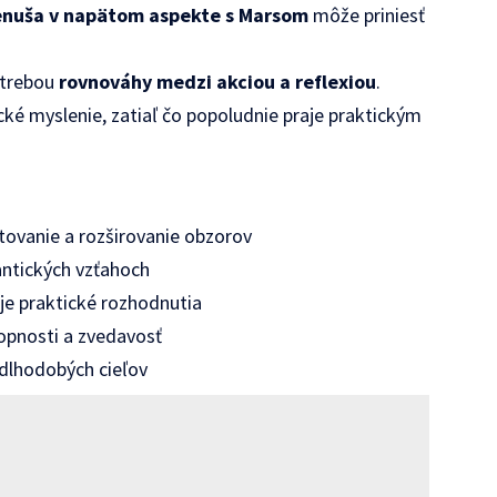
enuša v napätom aspekte s Marsom
môže priniesť
otrebou
rovnováhy medzi akciou a reflexiou
.
cké myslenie, zatiaľ čo popoludnie praje praktickým
stovanie a rozširovanie obzorov
antických vzťahoch
uje praktické rozhodnutia
opnosti a zvedavosť
 dlhodobých cieľov