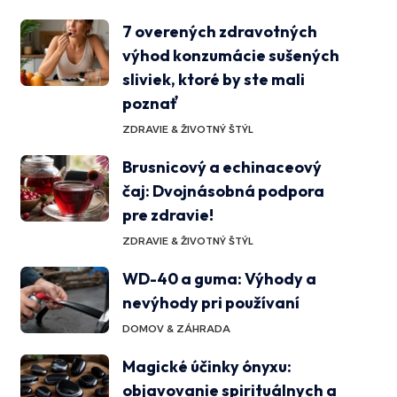
7 overených zdravotných
výhod konzumácie sušených
sliviek, ktoré by ste mali
poznať
ZDRAVIE & ŽIVOTNÝ ŠTÝL
Brusnicový a echinaceový
čaj: Dvojnásobná podpora
pre zdravie!
ZDRAVIE & ŽIVOTNÝ ŠTÝL
WD-40 a guma: Výhody a
nevýhody pri používaní
DOMOV & ZÁHRADA
Magické účinky ónyxu:
objavovanie spirituálnych a