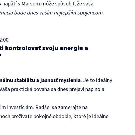
 v napätí s Marsom môže spôsobiť, že vaša
macia bude dnes vaším najlepším spojencom.
12:00
i kontrolovať svoju energiu a
"
álnu stabilitu a jasnosť myslenia
. Je to ideálny
 Vaša praktická povaha sa dnes prejaví naplno a
čším investíciám. Radšej sa zamerajte na
ahoch prežívate pokojné obdobie, ktoré je ideálne