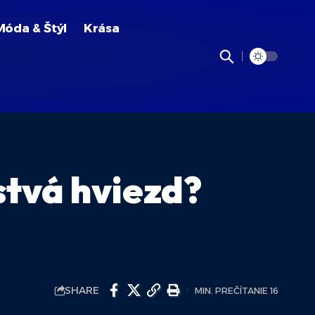
Móda & Štýl
Krása
stvá hviezd?
SHARE
MIN. PREČÍTANIE 16