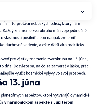
ní a interpretácií nebeských telies, ktorý nám
s. Každý znamenie zverokruhu má svoje jedinečné
to vlastnosti posilniť alebo naopak zmierniť.
ako duchovné vedenie, a ešte ďalší ako praktický
oveď pre všetky znamenia zverokruhu na 13. júna,
 dňa. Dozviete sa, na čo sa zamerať v láske, práci,
 najlepšie využiť kozmické vplyvy vo svoj prospech.
a 13. júna
 planetárnych aspektov, ktoré vytvárajú dynamické
úr v harmonickom aspekte s Jupiterom