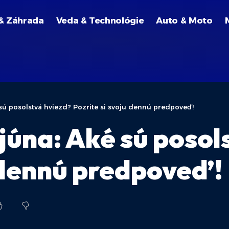
& Záhrada
Veda & Technológie
Auto & Moto
 sú posolstvá hviezd? Pozrite si svoju dennú predpoveď!
júna: Aké sú posol
u dennú predpoveď!