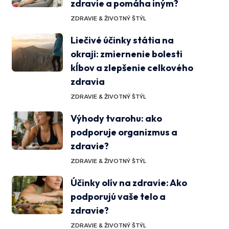
zdravie a pomáha iným?
ZDRAVIE & ŽIVOTNÝ ŠTÝL
Liečivé účinky státia na
okraji: zmiernenie bolesti
kĺbov a zlepšenie celkového
zdravia
ZDRAVIE & ŽIVOTNÝ ŠTÝL
Výhody tvarohu: ako
podporuje organizmus a
zdravie?
ZDRAVIE & ŽIVOTNÝ ŠTÝL
Účinky olív na zdravie: Ako
podporujú vaše telo a
zdravie?
ZDRAVIE & ŽIVOTNÝ ŠTÝL