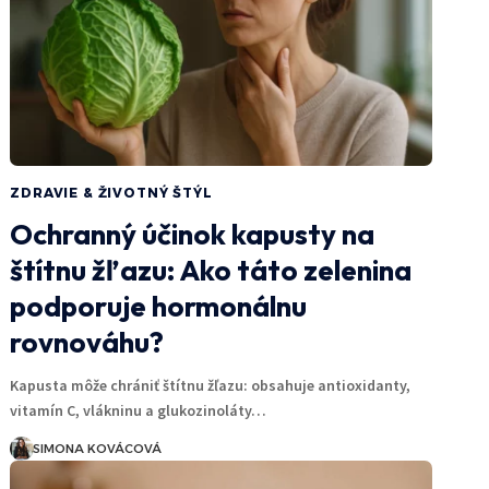
ZDRAVIE & ŽIVOTNÝ ŠTÝL
Ochranný účinok kapusty na
štítnu žľazu: Ako táto zelenina
podporuje hormonálnu
rovnováhu?
Kapusta môže chrániť štítnu žľazu: obsahuje antioxidanty,
vitamín C, vlákninu a glukozinoláty…
SIMONA KOVÁCOVÁ