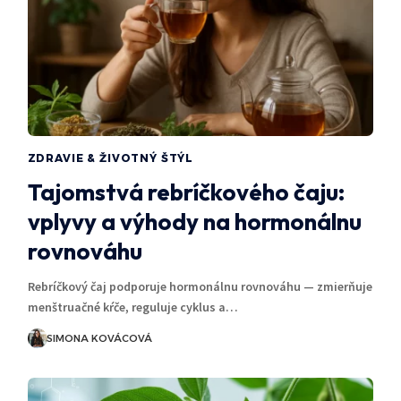
ZDRAVIE & ŽIVOTNÝ ŠTÝL
Tajomstvá rebríčkového čaju:
vplyvy a výhody na hormonálnu
rovnováhu
Rebríčkový čaj podporuje hormonálnu rovnováhu — zmierňuje
menštruačné kŕče, reguluje cyklus a…
SIMONA KOVÁCOVÁ