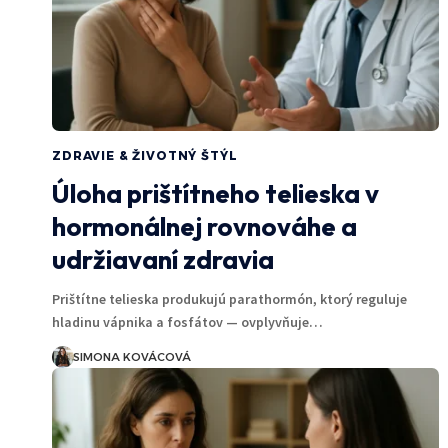
ZDRAVIE & ŽIVOTNÝ ŠTÝL
Úloha prištítneho telieska v
hormonálnej rovnováhe a
udržiavaní zdravia
Prištítne telieska produkujú parathormón, ktorý reguluje
hladinu vápnika a fosfátov — ovplyvňuje…
SIMONA KOVÁCOVÁ