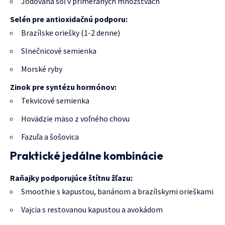
Jódovaná soľ v primeraných množstvách
Selén pre antioxidačnú podporu:
Brazílske oriešky (1-2 denne)
Slnečnicové semienka
Morské ryby
Zinok pre syntézu hormónov:
Tekvicové semienka
Hovädzie mäso z voľného chovu
Fazuľa a šošovica
Praktické jedálne kombinácie
Raňajky podporujúce štítnu žľazu:
Smoothie s kapustou, banánom a brazílskymi orieškami
Vajcia s restovanou kapustou a avokádom