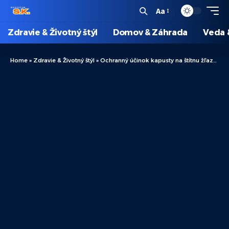
Aa
Zdravie & Životný štýl
Domov & Záhrada
Veda 
Home
»
Zdravie & Životný štýl
»
Ochranný účinok kapusty na štítnu žľazu: Ako táto zelenina podporuje hormonálnu rovnováhu?