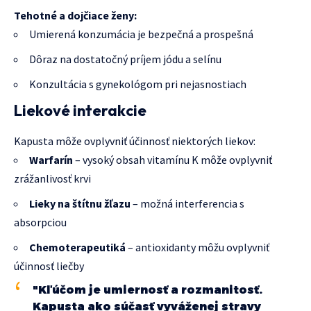
Tehotné a dojčiace ženy:
Umierená konzumácia je bezpečná a prospešná
Dôraz na dostatočný príjem jódu a selínu
Konzultácia s gynekológom pri nejasnostiach
Liekové interakcie
Kapusta môže ovplyvniť účinnosť niektorých liekov:
Warfarín
– vysoký obsah vitamínu K môže ovplyvniť
zrážanlivosť krvi
Lieky na štítnu žľazu
– možná interferencia s
absorpciou
Chemoterapeutiká
– antioxidanty môžu ovplyvniť
účinnosť liečby
"Kľúčom je umiernosť a rozmanitosť.
Kapusta ako súčasť vyváženej stravy