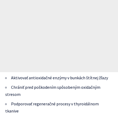
Aktivovať antioxidačné enzýmy v bunkách štítnej žľazy
Chrániť pred poškodením spôsobeným oxidačným
stresom
Podporovať regeneračné procesy v thyroidálnom
tkanive