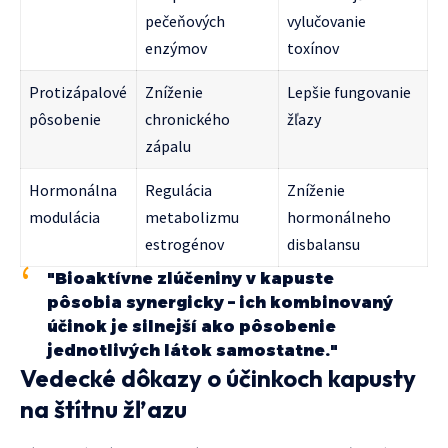
pečeňových
vylučovanie
enzýmov
toxínov
Protizápalové
Zníženie
Lepšie fungovanie
pôsobenie
chronického
žľazy
zápalu
Hormonálna
Regulácia
Zníženie
modulácia
metabolizmu
hormonálneho
estrogénov
disbalansu
"Bioaktívne zlúčeniny v kapuste
pôsobia synergicky – ich kombinovaný
účinok je silnejší ako pôsobenie
jednotlivých látok samostatne."
Vedecké dôkazy o účinkoch kapusty
na štítnu žľazu