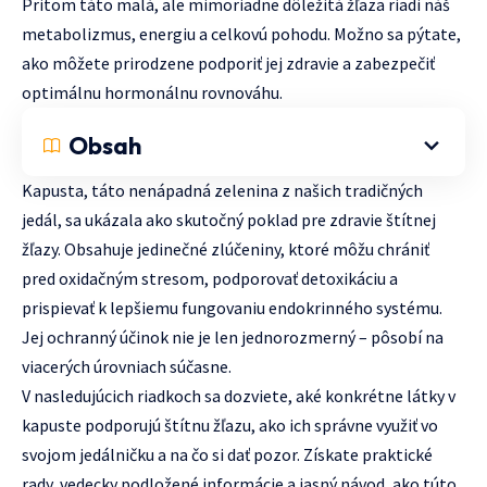
Pritom táto malá, ale mimoriadne dôležitá žľaza riadi náš
metabolizmus, energiu a celkovú pohodu. Možno sa pýtate,
ako môžete prirodzene podporiť jej zdravie a zabezpečiť
optimálnu hormonálnu rovnováhu.
Obsah
Kapusta, táto nenápadná zelenina z našich tradičných
jedál, sa ukázala ako skutočný poklad pre zdravie štítnej
žľazy. Obsahuje jedinečné zlúčeniny, ktoré môžu chrániť
pred oxidačným stresom, podporovať detoxikáciu a
prispievať k lepšiemu fungovaniu endokrinného systému.
Jej ochranný účinok nie je len jednorozmerný – pôsobí na
viacerých úrovniach súčasne.
V nasledujúcich riadkoch sa dozviete, aké konkrétne látky v
kapuste podporujú štítnu žľazu, ako ich správne využiť vo
svojom jedálničku a na čo si dať pozor. Získate praktické
rady, vedecky podložené informácie a jasný návod, ako túto