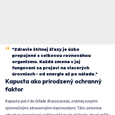
"Zdravie štítnej žľazy je úzko
prepojené s celkovou rovnováhou
organizmu. Každá zmena v jej
fungovaní sa prejaví na viacerých
úrovniach – od energie až po náladu."
Kapusta ako prirodzený ochranný
faktor
Kapusta patrí do čeľade
Brassicaceae
, známej svojimi
výnimočnými zdravotnými vlastnosťami. Táto zelenina
obsahuje komplexnú sieť bioaktívnych zlúčenín, ktoré môžu