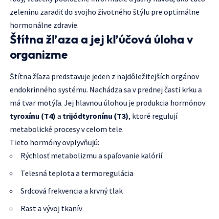
zeleninu zaradiť do svojho životného štýlu pre optimálne
hormonálne zdravie.
Štítna žľaza a jej kľúčová úloha v
organizme
Štítna žľaza predstavuje jeden z najdôležitejších orgánov
endokrinného systému. Nachádza sa v prednej časti krku a
má tvar motýľa. Jej hlavnou úlohou je produkcia hormónov
tyroxínu (T4)
a
trijódtyronínu (T3)
, ktoré regulují
metabolické procesy v celom tele.
Tieto hormóny ovplyvňujú:
Rýchlosť metabolizmu a spaľovanie kalórií
Telesná teplota a termoregulácia
Srdcová frekvencia a krvný tlak
Rast a vývoj tkanív