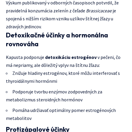
Výskum publikovaný v odborných časopisoch potvrdil, že
pravidelná konzumácia zelenín z čeľade
Brassicaceae
je
spojená s nižším rizikom vzniku uzlíkov štítnej žľazy u
zdravých jedincov.
Detoxikačné účinky a hormonálna
rovnováha
Kapusta podporuje
detoxikáciu estrogénov
v pečeni, čo
má nepriamy, ale dôležitý vplyv na štítnu žľazu:
Znižuje hladiny estrogénov, ktoré môžu interferovať s
thyroidálnymi hormónmi
Podporuje tvorbu enzýmov zodpovedných za
metabolizmus steroidných hormónov
Pomáha udržiavať optimálny pomer estrogénových
metabolitov
Protizápalové účinky