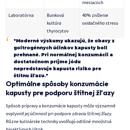
mesiacoch
Laboratórna
Bunková
40% zníženie
kultúra
oxidačného stresu
thyrocytov
"Moderné výskumy ukazujú, že obavy z
goitrogénnych účinkov kapusty boli
prehnané. Pri normálnej konzumácii a
dostatočnom príjme jódu
nepredstavuje kapusta riziko pre
štítnu žľazu."
Optimálne spôsoby konzumácie
kapusty pre podporu štítnej žľazy
Spôsob prípravy a konzumácie kapusty môže významně
ovplyvniť jej účinnosť pri podpore zdravia štítnej žľazy.
Rôzne kulinárske techniky uvoľňujú odlišné množstvá
bioaktívnych látok.