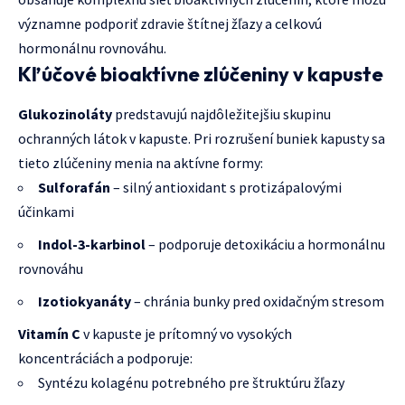
významne podporiť zdravie štítnej žľazy a celkovú
hormonálnu rovnováhu.
Kľúčové bioaktívne zlúčeniny v kapuste
Glukozinoláty
predstavujú najdôležitejšiu skupinu
ochranných látok v kapuste. Pri rozrušení buniek kapusty sa
tieto zlúčeniny menia na aktívne formy:
Sulforafán
– silný antioxidant s protizápalovými
účinkami
Indol-3-karbinol
– podporuje detoxikáciu a hormonálnu
rovnováhu
Izotiokyanáty
– chránia bunky pred oxidačným stresom
Vitamín C
v kapuste je prítomný vo vysokých
koncentráciách a podporuje:
Syntézu kolagénu potrebného pre štruktúru žľazy