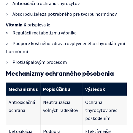
Antioxidačnú ochranu thyrocytov
Absorpciu železa potrebného pre tvorbu hormónov
Vitamín K
prispieva k:
Regulácii metabolizmu vápnika
Podpore kostného zdravia ovplyvneného thyroidálnymi
hormónmi
Protizápalovým procesom
Mechanizmy ochranného pôsobenia
Mechanizmus
Popis účinku
Výsledok
Antioxidačná
Neutralizácia
Ochrana
ochrana
voľných radikálov
thyrocytov pred
poškodením
Detoxikácia
Podpora
Efektívnejšie