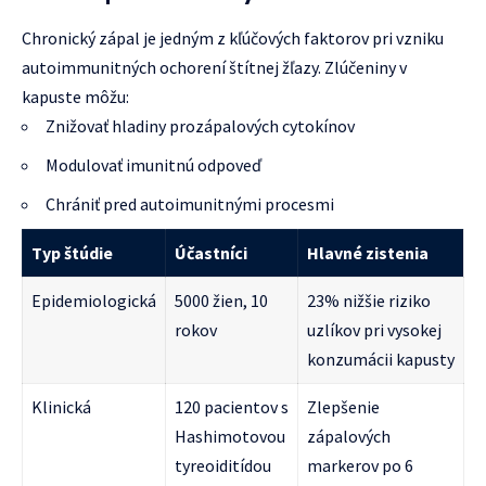
Chronický zápal je jedným z kľúčových faktorov pri vzniku
autoimmunitných ochorení štítnej žľazy. Zlúčeniny v
kapuste môžu:
Znižovať hladiny prozápalových cytokínov
Modulovať imunitnú odpoveď
Chrániť pred autoimunitnými procesmi
Typ štúdie
Účastníci
Hlavné zistenia
Epidemiologická
5000 žien, 10
23% nižšie riziko
rokov
uzlíkov pri vysokej
konzumácii kapusty
Klinická
120 pacientov s
Zlepšenie
Hashimotovou
zápalových
tyreoiditídou
markerov po 6