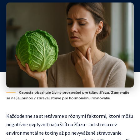
Kapusta obsahuje živiny prospešné pre štítnu žľazu. Zamerajte
sa na jej prínos v zdravej strave pre hormonálnu rovnováhu.
Každodenne sa stretávame s rôznymi faktormi, ktoré môžu
negatívne ovplyvniť našu štítnu žľazu – od stresu cez
environmentálne toxíny až po nevyvážené stravovanie.