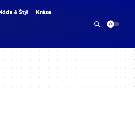
Móda & Štýl
Krása