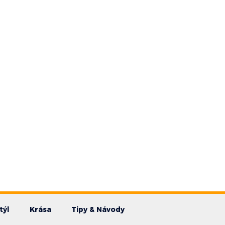
týl
Krása
Tipy & Návody