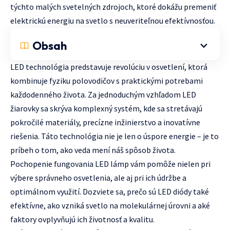
týchto malých svetelných zdrojoch, ktoré dokážu premeniť
elektrickú energiu na svetlo s neuveriteľnou efektívnosťou.
Obsah
LED technológia predstavuje revolúciu v osvetlení, ktorá
kombinuje fyziku polovodičov s praktickými potrebami
každodenného života. Za jednoduchým vzhľadom LED
žiarovky sa skrýva komplexný systém, kde sa stretávajú
pokročilé materiály, precízne inžinierstvo a inovatívne
riešenia. Táto technológia nie je len o úspore energie – je to
príbeh o tom, ako veda mení náš spôsob života.
Pochopenie fungovania LED lámp vám pomôže nielen pri
výbere správneho osvetlenia, ale aj pri ich údržbe a
optimálnom využití. Dozviete sa, prečo sú LED diódy také
efektívne, ako vzniká svetlo na molekulárnej úrovni a aké
faktory ovplyvňujú ich životnosť a kvalitu.