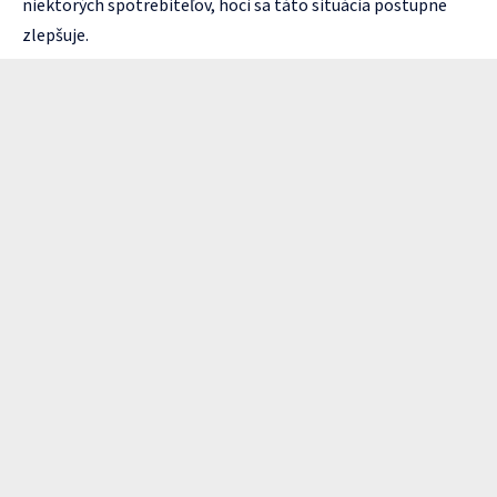
niektorých spotrebiteľov, hoci sa táto situácia postupne
zlepšuje.