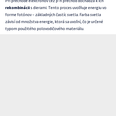
Pri prechode elektrónov cez p-n prechod dochádza k ich
rekombinácii
s dierami. Tento proces uvoľňuje energiu vo
forme fotónov – základných častíc svetla. Farba svetla
závisí od množstva energie, ktorá sa uvoľní, čo je určené
typom použitého polovodičového materiálu.