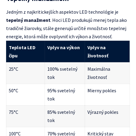
Jedným z najkritickejších aspektov LED technológie je
tepelný manažment
. Hoci LED produkujú menej tepla ako
tradičné žiarovky, stále generujú určité množstvo tepelnej
energie, ktorá môže ovplyvniť ich výkon a životnosť.
Teplota LED
Vplyv na výkon
Vplyv na
čipu
životnosť
25°C
100% svetelný
Maximálna
tok
životnosť
50°C
95% svetelný
Mierny pokles
tok
75°C
85% svetelný
Výrazný pokles
tok
100°C
70% svetelný
Kritický stav