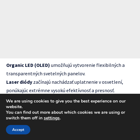
Organic LED (OLED)
umožňujú vytvorenie flexibilných a
transparentných svetelných panelov.
Laser diódy
začínajú nachádzať uplatnenie v osvetlení,
ponúkajúc extrémne vysokú efektívnosť a presnosť.
Integrácia s IoT
We are using cookies to give you the best experience on our
website.
You can find out more about which cookies we are using or
Budúce LED systémy budú hlboko integrované s internetom
switch them off in
settings
.
vecí (IoT), umožňujúc:
Prediktívnu údržbu na základe analýzy dát
Accept