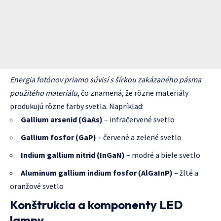
Energia fotónov priamo súvisí s šírkou zakázaného pásma
použitého materiálu
, čo znamená, že rôzne materiály
produkujú rôzne farby svetla. Napríklad:
Gallium arsenid (GaAs)
– infračervené svetlo
Gallium fosfor (GaP)
– červené a zelené svetlo
Indium gallium nitrid (InGaN)
– modré a biele svetlo
Aluminum gallium indium fosfor (AlGaInP)
– žlté a
oranžové svetlo
Konštrukcia a komponenty LED
lampy