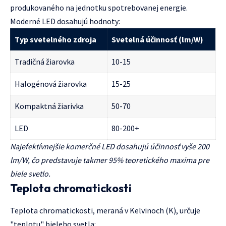
produkovaného na jednotku spotrebovanej energie.
Moderné LED dosahujú hodnoty:
Typ svetelného zdroja
Svetelná účinnosť (lm/W)
Tradičná žiarovka
10-15
Halogénová žiarovka
15-25
Kompaktná žiarivka
50-70
LED
80-200+
Najefektívnejšie komerčné LED dosahujú účinnosť vyše 200
lm/W, čo predstavuje takmer 95% teoretického maxima pre
biele svetlo.
Teplota chromatickosti
Teplota chromatickosti, meraná v Kelvinoch (K), určuje
"teplotu" bieleho svetla: