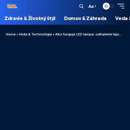
Aa
Zdravie & Životný štýl
Domov & Záhrada
Veda 
Home
»
Veda & Technológie
»
Ako funguje LED lampa: odhalenie tajomstiev moderných svetelných zdrojov