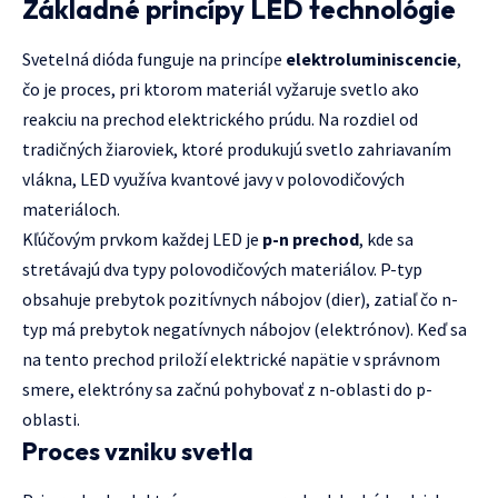
Základné princípy LED technológie
Svetelná dióda funguje na princípe
elektroluminiscencie
,
čo je proces, pri ktorom materiál vyžaruje svetlo ako
reakciu na prechod elektrického prúdu. Na rozdiel od
tradičných žiaroviek, ktoré produkujú svetlo zahriavaním
vlákna, LED využíva kvantové javy v polovodičových
materiáloch.
Kľúčovým prvkom každej LED je
p-n prechod
, kde sa
stretávajú dva typy polovodičových materiálov. P-typ
obsahuje prebytok pozitívnych nábojov (dier), zatiaľ čo n-
typ má prebytok negatívnych nábojov (elektrónov). Keď sa
na tento prechod priloží elektrické napätie v správnom
smere, elektróny sa začnú pohybovať z n-oblasti do p-
oblasti.
Proces vzniku svetla