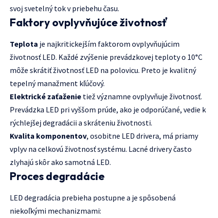
svoj svetelný tok v priebehu času.
Faktory ovplyvňujúce životnosť
Teplota
je najkritickejším faktorom ovplyvňujúcim
životnosť LED. Každé zvýšenie prevádzkovej teploty o 10°C
môže skrátiť životnosť LED na polovicu. Preto je kvalitný
tepelný manažment kľúčový.
Elektrické zaťaženie
tiež významne ovplyvňuje životnosť.
Prevádzka LED pri vyššom prúde, ako je odporúčané, vedie k
rýchlejšej degradácii a skráteniu životnosti.
Kvalita komponentov
, osobitne LED drivera, má priamy
vplyv na celkovú životnosť systému. Lacné drivery často
zlyhajú skôr ako samotná LED.
Proces degradácie
LED degradácia prebieha postupne a je spôsobená
niekoľkými mechanizmami: