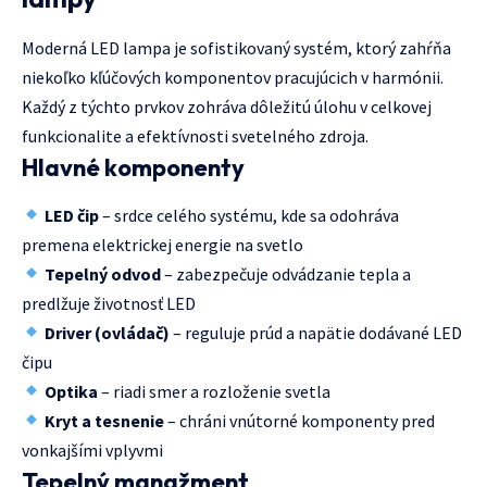
Moderná LED lampa je sofistikovaný systém, ktorý zahŕňa
niekoľko kľúčových komponentov pracujúcich v harmónii.
Každý z týchto prvkov zohráva dôležitú úlohu v celkovej
funkcionalite a efektívnosti svetelného zdroja.
Hlavné komponenty
LED čip
– srdce celého systému, kde sa odohráva
premena elektrickej energie na svetlo
Tepelný odvod
– zabezpečuje odvádzanie tepla a
predlžuje životnosť LED
Driver (ovládač)
– reguluje prúd a napätie dodávané LED
čipu
Optika
– riadi smer a rozloženie svetla
Kryt a tesnenie
– chráni vnútorné komponenty pred
vonkajšími vplyvmi
Tepelný manažment