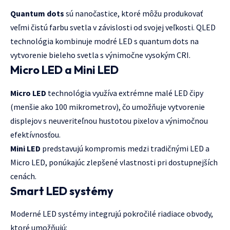
Quantum dots
sú nanočastice, ktoré môžu produkovať
veľmi čistú farbu svetla v závislosti od svojej veľkosti. QLED
technológia kombinuje modré LED s quantum dots na
vytvorenie bieleho svetla s výnimočne vysokým CRI.
Micro LED a Mini LED
Micro LED
technológia využíva extrémne malé LED čipy
(menšie ako 100 mikrometrov), čo umožňuje vytvorenie
displejov s neuveriteľnou hustotou pixelov a výnimočnou
efektívnosťou.
Mini LED
predstavujú kompromis medzi tradičnými LED a
Micro LED, ponúkajúc zlepšené vlastnosti pri dostupnejších
cenách.
Smart LED systémy
Moderné LED systémy integrujú pokročilé riadiace obvody,
ktoré umožňujú: