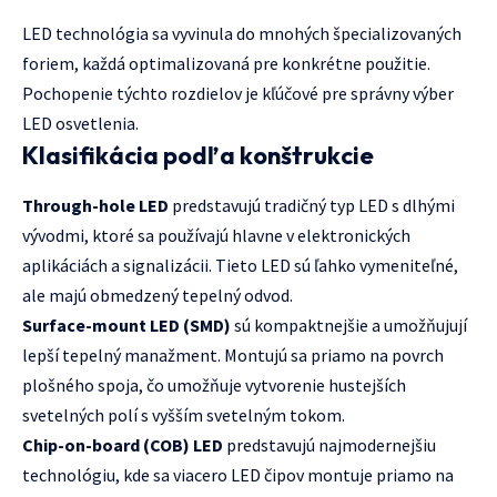
LED technológia sa vyvinula do mnohých špecializovaných
foriem, každá optimalizovaná pre konkrétne použitie.
Pochopenie týchto rozdielov je kľúčové pre správny výber
LED osvetlenia.
Klasifikácia podľa konštrukcie
Through-hole LED
predstavujú tradičný typ LED s dlhými
vývodmi, ktoré sa používajú hlavne v elektronických
aplikáciách a signalizácii. Tieto LED sú ľahko vymeniteľné,
ale majú obmedzený tepelný odvod.
Surface-mount LED (SMD)
sú kompaktnejšie a umožňujují
lepší tepelný manažment. Montujú sa priamo na povrch
plošného spoja, čo umožňuje vytvorenie hustejších
svetelných polí s vyšším svetelným tokom.
Chip-on-board (COB) LED
predstavujú najmodernejšiu
technológiu, kde sa viacero LED čipov montuje priamo na