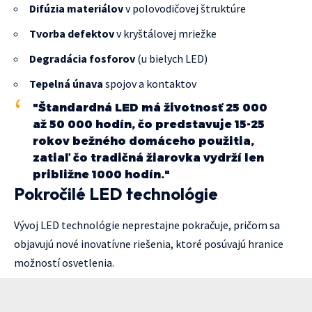
Difúzia materiálov
v polovodičovej štruktúre
Tvorba defektov
v kryštálovej mriežke
Degradácia fosforov
(u bielych LED)
Tepelná únava
spojov a kontaktov
"Štandardná LED má životnosť 25 000
až 50 000 hodín, čo predstavuje 15-25
rokov bežného domáceho použitia,
zatiaľ čo tradičná žiarovka vydrží len
približne 1000 hodín."
Pokročilé LED technológie
Vývoj LED technológie neprestajne pokračuje, pričom sa
objavujú nové inovatívne riešenia, ktoré posúvajú hranice
možností osvetlenia.