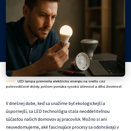
LED lampa premieňa elektrickú energiu na svetlo cez
polovodičové diódy, pričom ponúka vysokú účinnosť a dlhú životnosť.
V dnešnej dobe, keď sa snažíme byť ekologickejší a
úspornejší, sa LED technológia stala neoddeliteľnou
súčasťou našich domovov aj pracovísk. Možno si ani
neuvedomujeme, aké fascinujúce procesy sa odohrávajú v