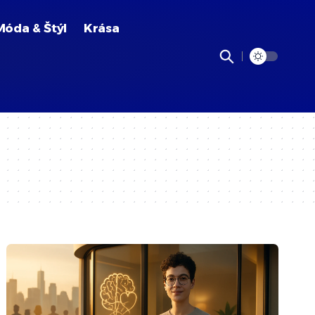
Móda & Štýl
Krása