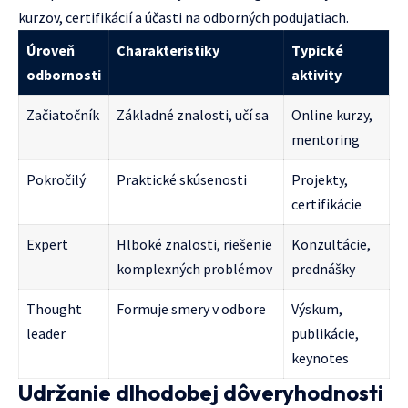
kurzov, certifikácií a účasti na odborných podujatiach.
Úroveň
Charakteristiky
Typické
odbornosti
aktivity
Začiatočník
Základné znalosti, učí sa
Online kurzy,
mentoring
Pokročilý
Praktické skúsenosti
Projekty,
certifikácie
Expert
Hlboké znalosti, riešenie
Konzultácie,
komplexných problémov
prednášky
Thought
Formuje smery v odbore
Výskum,
leader
publikácie,
keynotes
Udržanie dlhodobej dôveryhodnosti