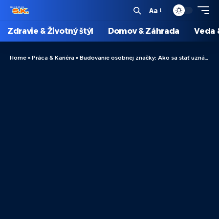
Aa
Zdravie & Životný štýl
Domov & Záhrada
Veda 
Home
»
Práca & Kariéra
»
Budovanie osobnej značky: Ako sa stať uznávaným odborníkom?