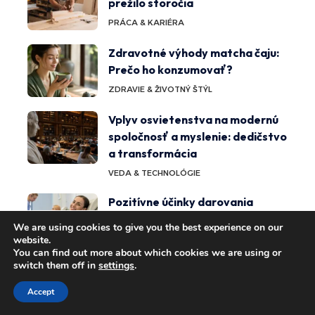
prežilo storočia
PRÁCA & KARIÉRA
Zdravotné výhody matcha čaju:
Prečo ho konzumovať?
ZDRAVIE & ŽIVOTNÝ ŠTÝL
Vplyv osvietenstva na modernú
spoločnosť a myslenie: dedičstvo
a transformácia
VEDA & TECHNOLÓGIE
Pozitívne účinky darovania
plazmy: Ako chráni vaše zdravie
We are using cookies to give you the best experience on our
a pomáha iným?
website.
You can find out more about which cookies we are using or
ZDRAVIE & ŽIVOTNÝ ŠTÝL
switch them off in
settings
.
Liečivé účinky státia na okraji:
Accept
zmiernenie bolesti kĺbov a