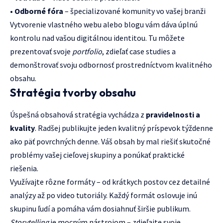
•
Odborné fóra
– špecializované komunity vo vašej branži
Vytvorenie vlastného webu alebo blogu vám dáva úplnú
kontrolu nad vašou digitálnou identitou. Tu môžete
prezentovať svoje
portfolio
, zdieľať case studies a
demonštrovať svoju odbornosť prostredníctvom kvalitného
obsahu.
Stratégia tvorby obsahu
Úspešná obsahová stratégia vychádza z
pravidelnosti a
kvality
. Radšej publikujte jeden kvalitný príspevok týždenne
ako päť povrchných denne. Váš obsah by mal riešiť skutočné
problémy vašej cieľovej skupiny a ponúkať praktické
riešenia.
Využívajte rôzne formáty – od krátkych postov cez detailné
analýzy až po video tutoriály. Každý formát oslovuje inú
skupinu ľudí a pomáha vám dosiahnuť širšie publikum.
Storytelling
je mocným nástrojom – zdieľajte svoje