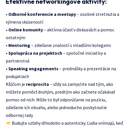
Efektívne networkingové aktivity:
•
Odborné konferencie a meetupy
– osobné stretnutia a
výmena skúseností
•
Online komunity
– aktívna účasť v diskusiách a pomoc
ostatným
•
Mentoring
– zdieľanie znalostí s mladšími kolegami
•
Spolupráca na projektoch
– spoločné iniciatívy a
partnerstvá
•
Speaking engagements
– prednášky a prezentácie na
podujatiach
Kľúčom je
reciprocita
– vždy sa zamyslite nad tým, ako
môžete pomôcť druhým, predtým ako začnete očakávať
pomoc od nich. Môže to byť odporúčanie na pozíciu,
zdieľanie ich obsahu, alebo jednoducho poskytnutie
odbornej rady.
Budujte vzťahy dlhodobo a autenticky. Ľudia vnímajú, keď