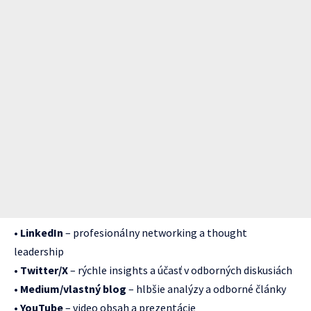
•
LinkedIn
– profesionálny networking a thought
leadership
•
Twitter/X
– rýchle insights a účasť v odborných diskusiách
•
Medium/vlastný blog
– hlbšie analýzy a odborné články
•
YouTube
– video obsah a prezentácie