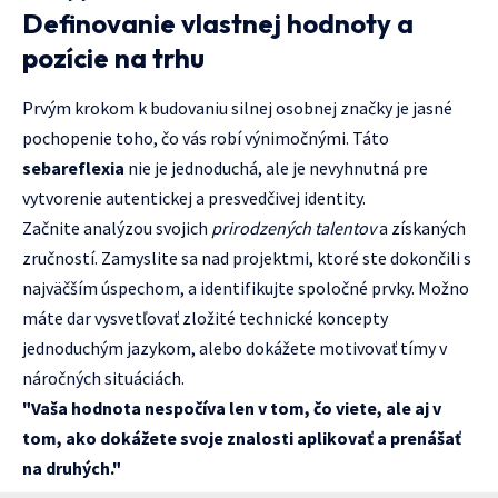
Definovanie vlastnej hodnoty a
pozície na trhu
Prvým krokom k budovaniu silnej osobnej značky je jasné
pochopenie toho, čo vás robí výnimočnými. Táto
sebareflexia
nie je jednoduchá, ale je nevyhnutná pre
vytvorenie autentickej a presvedčivej identity.
Začnite analýzou svojich
prirodzených talentov
a získaných
zručností. Zamyslite sa nad projektmi, ktoré ste dokončili s
najväčším úspechom, a identifikujte spoločné prvky. Možno
máte dar vysvetľovať zložité technické koncepty
jednoduchým jazykom, alebo dokážete motivovať tímy v
náročných situáciách.
"Vaša hodnota nespočíva len v tom, čo viete, ale aj v
tom, ako dokážete svoje znalosti aplikovať a prenášať
na druhých."