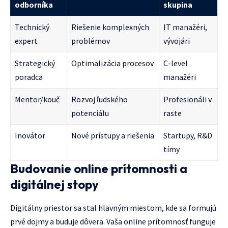
odborníka
skupina
Technický
Riešenie komplexných
IT manažéri,
expert
problémov
vývojári
Strategický
Optimalizácia procesov
C-level
poradca
manažéri
Mentor/kouč
Rozvoj ľudského
Profesionáli v
potenciálu
raste
Inovátor
Nové prístupy a riešenia
Startupy, R&D
tímy
Budovanie online prítomnosti a
digitálnej stopy
Digitálny priestor sa stal hlavným miestom, kde sa formujú
prvé dojmy a buduje dôvera. Vaša online prítomnosť funguje