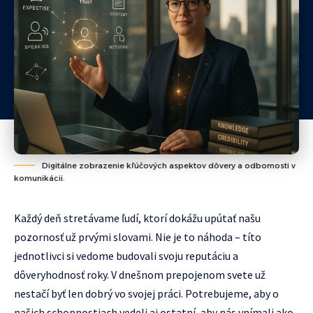
Digitálne zobrazenie kľúčových aspektov dôvery a odbornosti v
komunikácii.
Každý deň stretávame ľudí, ktorí dokážu upútať našu
pozornosť už prvými slovami. Nie je to náhoda – títo
jednotlivci si vedome budovali svoju reputáciu a
dôveryhodnosť roky. V dnešnom prepojenom svete už
nestačí byť len dobrý vo svojej práci. Potrebujeme, aby o
našich schopnostiach vedeli aj ostatní, aby nás vnímali ako