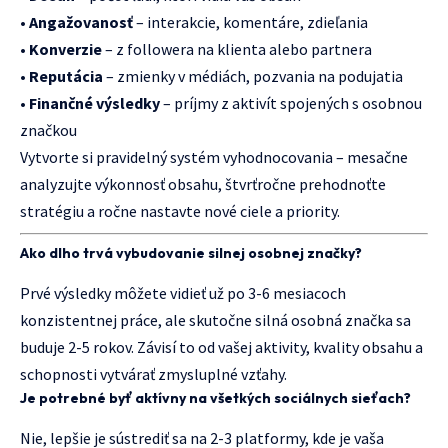
•
Angažovanosť
– interakcie, komentáre, zdieľania
•
Konverzie
– z followera na klienta alebo partnera
•
Reputácia
– zmienky v médiách, pozvania na podujatia
•
Finančné výsledky
– príjmy z aktivít spojených s osobnou
značkou
Vytvorte si pravidelný systém vyhodnocovania – mesačne
analyzujte výkonnosť obsahu, štvrťročne prehodnoťte
stratégiu a ročne nastavte nové ciele a priority.
Ako dlho trvá vybudovanie silnej osobnej značky?
Prvé výsledky môžete vidieť už po 3-6 mesiacoch
konzistentnej práce, ale skutočne silná osobná značka sa
buduje 2-5 rokov. Závisí to od vašej aktivity, kvality obsahu a
schopnosti vytvárať zmysluplné vzťahy.
Je potrebné byť aktívny na všetkých sociálnych sieťach?
Nie, lepšie je sústrediť sa na 2-3 platformy, kde je vaša