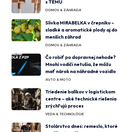
s TEMU
DOMOV & ZÁHRADA
Slivka MIRABELKA v črepníku –
sladké a aromatické plody aj do
menších záhrad
DOMOV & ZÁHRADA
Čo robiť po dopravnej nehode?
Mnohí vodiči netušia, že môžu
mať nárok na náhradné vozidlo
AUTO & MOTO
Triedenie balíkov v logistickom
centre – aké technické riešenia
zrýchľujú proces
VEDA & TECHNOLÓGIE
Stolárstvo dnes: remeslo, ktoré