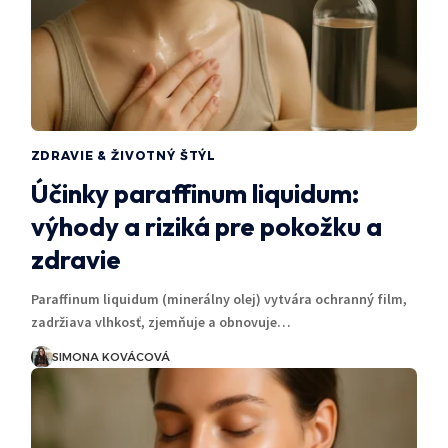
ZDRAVIE & ŽIVOTNÝ ŠTÝL
Účinky paraffinum liquidum:
výhody a riziká pre pokožku a
zdravie
Paraffinum liquidum (minerálny olej) vytvára ochranný film,
zadržiava vlhkosť, zjemňuje a obnovuje…
SIMONA KOVÁCOVÁ