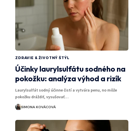
ZDRAVIE & ŽIVOTNÝ ŠTÝL
Účinky laurylsulfátu sodného na
pokožku: analýza výhod a rizík
Laurylsulfát sodný účinne čistí a vytvára penu, no môže
pokožku dráždiť, vysušovať…
SIMONA KOVÁCOVÁ