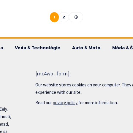
1
2
da
Veda & Technológie
Auto & Moto
Móda & Š
[mc4wp_form]
Our website stores cookies on your computer. They 
experience with our site..
Read our
privacy policy
for more information.
čely.
lnosti,
nosti,
e sa