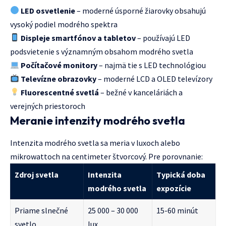
LED osvetlenie
– moderné úsporné žiarovky obsahujú
vysoký podiel modrého spektra
Displeje smartfónov a tabletov
– používajú LED
podsvietenie s významným obsahom modrého svetla
Počítačové monitory
– najmä tie s LED technológiou
Televízne obrazovky
– moderné LCD a OLED televízory
Fluorescentné svetlá
– bežné v kanceláriách a
verejných priestoroch
Meranie intenzity modrého svetla
Intenzita modrého svetla sa meria v luxoch alebo
mikrowattoch na centimeter štvorcový. Pre porovnanie:
Zdroj svetla
Intenzita
Typická doba
modrého svetla
expozície
Priame slnečné
25 000 – 30 000
15-60 minút
svetlo
lux