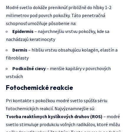
Modré svetlo dokáže preniknúť približně do hĺbky 1-2
milimetrov pod povrch pokožky. Táto penetračná
schopnosť umožňuje pôsobenie na:
Epidermis
– najvrchnejšiu vrstvu pokožky, kde sa
nachádzajú keratinocyty
Dermis
– hlbšiu vrstvu obsahujúcu kolagén, elastín a
fibroblasty
Podkožné cievy
– menšie kapiláry v povrchových
vrstvách
Fotochemické reakcie
Pri kontakte s pokožkou modré svetlo spúšťa sériu
fotochemických reakcií. Najvýznamnejšie sú:
Tvorba reaktívnych kyslíkových druhov (ROS)
– modré
svetlo stimuluje produkciu voľných radikálov, ktoré môžu