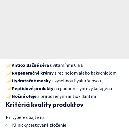
Antioxidačné séra
s vitamínmi C a E
Regeneračné krémy
s retinolom alebo bakuchiolom
Hydratačné masky
s kyselinou hyalurónovou
Peptidové produkty
na podporu syntézy kolagénu
Nočné oleje
s prirodzenými antioxidantmi
Kritériá kvality produktov
Pri výbere dbajte na:
Klinicky testované zloženie