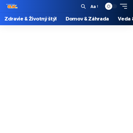
Aa
Zdravie & Životný štýl
Domov & Záhrada
Veda 