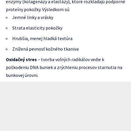
enzýmy (kolagenázy a elastázy), ktoré rozkladajú podporné
proteíny pokožky. Výsledkom sú:
Jemné linky a vrásky
Strata elasticity pokožky
Hrubšia, menej hladká textúra
Znížená pevnosť kožného tkaniva
Oxidačný stres
– tvorba voľných radikálov vedie k
poškodeniu DNA buniek a zrýchleniu procesov starnutia na
bunkovej úrovni.