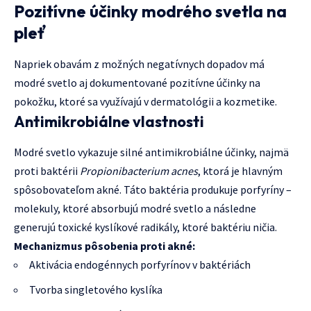
Pozitívne účinky modrého svetla na
pleť
Napriek obavám z možných negatívnych dopadov má
modré svetlo aj dokumentované pozitívne účinky na
pokožku, ktoré sa využívajú v dermatológii a kozmetike.
Antimikrobiálne vlastnosti
Modré svetlo vykazuje silné antimikrobiálne účinky, najmä
proti baktérii
Propionibacterium acnes
, ktorá je hlavným
spôsobovateľom akné. Táto baktéria produkuje porfyríny –
molekuly, ktoré absorbujú modré svetlo a následne
generujú toxické kyslíkové radikály, ktoré baktériu ničia.
Mechanizmus pôsobenia proti akné:
Aktivácia endogénnych porfyrínov v baktériách
Tvorba singletového kyslíka