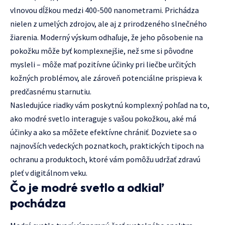
vlnovou dĺžkou medzi 400-500 nanometrami. Prichádza
nielen z umelých zdrojov, ale aj z prirodzeného slnečného
žiarenia. Moderný výskum odhaľuje, že jeho pôsobenie na
pokožku môže byť komplexnejšie, než sme si pôvodne
mysleli – môže mať pozitívne účinky pri liečbe určitých
kožných problémov, ale zároveň potenciálne prispieva k
predčasnému starnutiu.
Nasledujúce riadky vám poskytnú komplexný pohľad na to,
ako modré svetlo interaguje s vašou pokožkou, aké má
účinky a ako sa môžete efektívne chrániť. Dozviete sa o
najnovších vedeckých poznatkoch, praktických tipoch na
ochranu a produktoch, ktoré vám pomôžu udržať zdravú
pleť v digitálnom veku.
Čo je modré svetlo a odkiaľ
pochádza