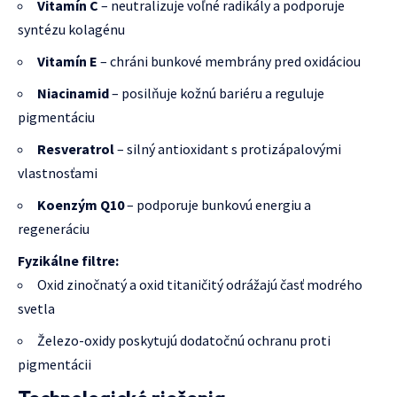
Vitamín C
– neutralizuje voľné radikály a podporuje
syntézu kolagénu
Vitamín E
– chráni bunkové membrány pred oxidáciou
Niacinamid
– posilňuje kožnú bariéru a reguluje
pigmentáciu
Resveratrol
– silný antioxidant s protizápalovými
vlastnosťami
Koenzým Q10
– podporuje bunkovú energiu a
regeneráciu
Fyzikálne filtre:
Oxid zinočnatý a oxid titaničitý odrážajú časť modrého
svetla
Železo-oxidy poskytujú dodatočnú ochranu proti
pigmentácii