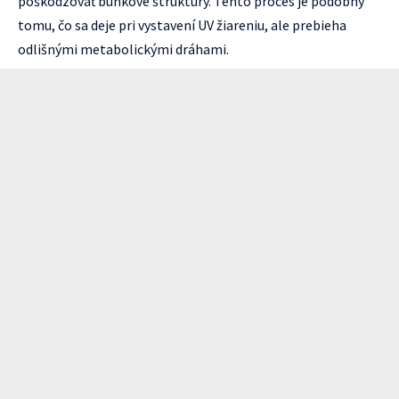
poškodzovať bunkové štruktúry. Tento proces je podobný
tomu, čo sa deje pri vystavení UV žiareniu, ale prebieha
odlišnými metabolickými dráhami.