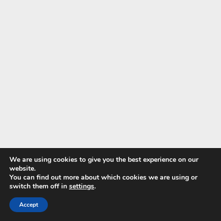
We are using cookies to give you the best experience on our
website.
You can find out more about which cookies we are using or
Squalane pre hlbokú hydratáciu
switch them off in
settings
.
Panthenol pre upokojenie
Accept
Glicerín pre zadržanie vlhkosti