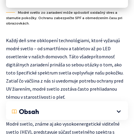
Modré svetlo zo zariadení môže spôsobiť oxidačný stres a
starnutie pokožky. Ochranu zabezpečte SPF a obmedzením času pri
obrazovkách.
Každý deň sme obklopení technológiami, ktoré vyžarujú
modré svetlo – od smartfónov a tabletov až po LED
osvetlenie v našich domovoch. Táto všadeprítomnosť
digitálnych zariadení prináša so sebou otázky o tom, ako
toto špecifické spektrum svetla ovplyvňuje našu pokožku.
Zatiaľ čo väčšina z nás si uvedomuje potrebu ochrany pred
UV žiarením, modré svetlo zostáva často prehliadanou
témou v starostlivosti o pleť.
Obsah
Modré svetlo, známe aj ako vysokoenergetické viditeľné
svetlo (HEV), predstavuje súčasť svetelného spektra s