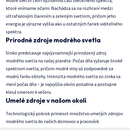
Modré svetlo tvorí významnú časť svetelného spektra,
ktoré vnímame očami. Nachádza sa na rozhraní medzi
ultrafialovým žiarením a zeleným svetlom, pričom jeho
energia je výrazne vyššia ako u ostatných farieb viditeľného
spektra.
Prírodné zdroje modrého svetla
Slnko predstavuje najvýznamnejší prirodzený zdroj
modrého svetla na našej planéte. Počas dňa vyžaruje široké
spektrum svetla, pričom modré vlny sú zodpovedné za
modrú farbu oblohy. Intenzita modrého svetla zo slnka sa
mení počas dňa – je najvyššia okolo poludnia a postupne
klesá smerom k večeru.
Umelé zdroje v našom okolí
Technologický pokrok priniesol množstvo umelých zdrojov
modrého svetla do našich domovov a pracovísk: