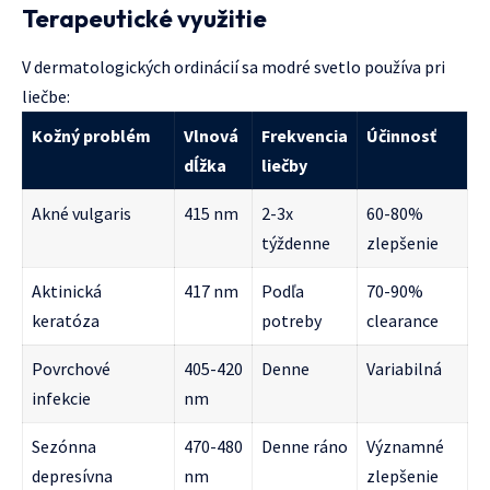
Terapeutické využitie
V dermatologických ordinácií sa modré svetlo používa pri
liečbe:
Kožný problém
Vlnová
Frekvencia
Účinnosť
dĺžka
liečby
Akné vulgaris
415 nm
2-3x
60-80%
týždenne
zlepšenie
Aktinická
417 nm
Podľa
70-90%
keratóza
potreby
clearance
Povrchové
405-420
Denne
Variabilná
infekcie
nm
Sezónna
470-480
Denne ráno
Významné
depresívna
nm
zlepšenie